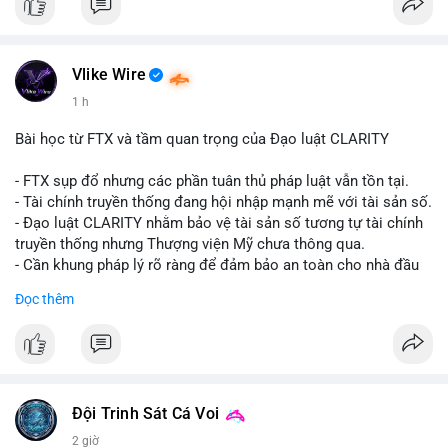
#vlikevn
#titanbot
📰 Nguồn: CoinDesk
Vlike Wire
1 h
Bài học từ FTX và tầm quan trọng của Đạo luật CLARITY
- FTX sụp đổ nhưng các phần tuân thủ pháp luật vẫn tồn tại.
- Tài chính truyền thống đang hội nhập mạnh mẽ với tài sản số.
- Đạo luật CLARITY nhằm bảo vệ tài sản số tương tự tài chính
truyền thống nhưng Thượng viện Mỹ chưa thông qua.
- Cần khung pháp lý rõ ràng để đảm bảo an toàn cho nhà đầu
tư.
Đọc thêm
#binancesquare
#cryptonews
#ftx
#regulation
#clarityact
$btc $eth
#vlikevn
#titanbot
Đội Trinh Sát Cá Voi
2 giờ