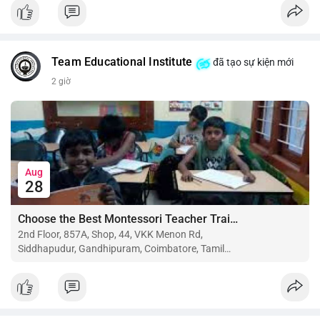
$btc $eth
#vlikevn
#titanbot
Team Educational Institute
đã tạo sự kiện mới
📰 Nguồn: CoinDesk
2 giờ
Aug
28
Choose the Best Montessori Teacher Training Institute in Coimbatore for a Rewarding Career
2nd Floor, 857A, Shop, 44, VKK Menon Rd,
Siddhapudur, Gandhipuram, Coimbatore, Tamil
Nadu 641044