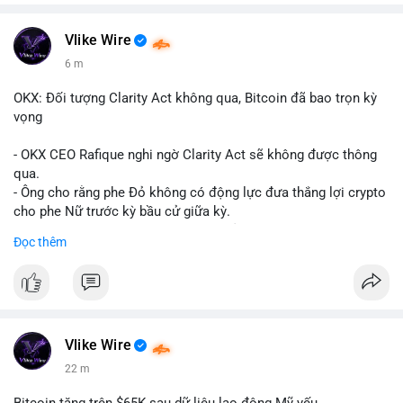
Vlike Wire
6 m
OKX: Đối tượng Clarity Act không qua, Bitcoin đã bao trọn kỳ
vọng
- OKX CEO Rafique nghi ngờ Clarity Act sẽ không được thông
qua.
- Ông cho rằng phe Đỏ không có động lực đưa thắng lợi crypto
cho phe Nữ trước kỳ bầu cử giữa kỳ.
- Sự lạc quan đã được giá Bitcoin phản ánh, không cần thêm
Đọc thêm
hỗ trợ pháp lý.
- Nếu luật không qua, Bitcoin vẫn duy trì mức giá hiện tại.
#binancesquare
#cryptonews
#btc
$btc
Vlike Wire
22 m
#vlikevn
#titanbot
Bitcoin tăng trên $65K sau dữ liệu lao động Mỹ yếu