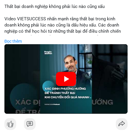
Thất bại doanh nghiệp không phải lúc nào cũng xấu
📰 Nguồn: Cointelegraph
Video VIETSUCCESS nhấn mạnh rằng thất bại trong kinh
doanh không phải lúc nào cũng là dấu hiệu xấu. Các doanh
nghiệp có thể học hỏi từ những thất bại để điều chỉnh chiến
lược, phát triển sản phẩm mới, hoặc phát hiện lỗi trong quy
Đọc thêm
trình. Trong lĩnh vực tài chính và crypto, hiểu rõ nguyên nhân
thất bại giúp quản lý rủi ro hiệu quả và tránh lặp lại sai lầm.
Điều này đặc biệt quan trọng khi áp dụng vào các mô hình kinh
doanh mới hoặc đầu tư vào dự án blockchain.
🎥 Xem video trực tiếp tại:
Nguồn: VIETSUCCESS