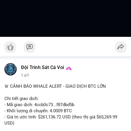
Đội Trinh Sát Cá Voi
3 giờ
🚨 CẢNH BÁO WHALE ALERT - GIAO DỊCH BTC LỚN
Chi tiết giao dịch:
- Mã giao dịch: 4ccb0c73...f87dbd5b
- Khối lượng di chuyển: 4.0009 BTC
- Giá trị ước tính: $261,136.72 USD (theo thị giá $65,269.99
USD)
- Thời gian: 13:19:46 2026-08-07 UTC