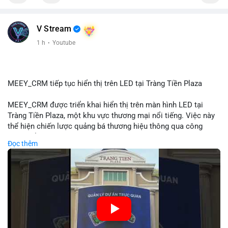
📰 Nguồn: Cointelegraph
V Stream
1 h
·
Youtube
MEEY_CRM tiếp tục hiển thị trên LED tại Tràng Tiền Plaza
MEEY_CRM được triển khai hiển thị trên màn hình LED tại
Tràng Tiền Plaza, một khu vực thương mại nổi tiếng. Việc này
thể hiện chiến lược quảng bá thương hiệu thông qua công
nghệ hiển thị công cộng. Tràng Tiền Plaza thu hút lượng khách
Đọc thêm
lớn hàng ngày, giúp tăng cường nhận diện thương hiệu
MEEY_CRM. Mô hình này kết hợp công nghệ LED với việc đặt
sản tại điểm giao thông quan trọng.
🎥 Xem video trực tiếp tại:
Nguồn: Đồng Tâm