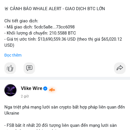
📰 Nguồn: CoinDesk
🚨 CẢNH BÁO WHALE ALERT - GIAO DỊCH BTC LỚN
Chi tiết giao dịch:
- Mã giao dịch: 5cdc5a8e...73cc6098
- Khối lượng di chuyển: 210.5588 BTC
- Giá trị ước tính: $13,690,559.36 USD (theo thị giá $65,020.12
USD)
- Thời gian: 14:19:51 2026-08-07 UTC
Đọc thêm
Nhận định phân tích hành vi của Cá voi dựa trên giao dịch này
(ví dụ: chuyển dịch lượng lớn coin, gom hàng ví lạnh, áp lực
bán tiềm năng...) và tác động tâm lý thị trường.
Lời khuyên ngắn gọn cho nhà đầu tư nhỏ lẻ.
Vlike Wire
Hashtags: Tự trích xuất 3-5 hashtag ĐỘC NHẤT từ nội dung
2 giờ
chính của bài viết này. Hashtag phải là các từ khóa cụ thể xuất
hiện trong bài (khối lượng BTC, hành vi cá voi, loại ví, mức giá
Nga triệt phá mạng lưới sàn crypto bất hợp pháp liên quan đến
USD). TUYỆT ĐỐI KHÔNG lặp lại các hashtag chung chung
Ukraine
giống nhau ở mọi bài như
#whalealert
,
#smartmoney
,
#cryptonews
,
#vlikesignals
. Mỗi bài viết phải có bộ hashtag
- FSB bắt ít nhất 20 đối tượng liên quan đến mạng lưới sàn