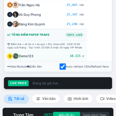
Trần Ngọc Hà
25,445
3
VNĐ
Võ Duy Phong
25,347
4
VNĐ
Đặng Kim Quỳnh
25,246
5
VNĐ
TỔNG ĐIỂM PAPER TRADE
TOP 5 · LIVE
Điểm live = số dư ví + ký quỹ + PnL chưa chốt · Chốt 12:00
ngày cuối tháng · Top 1 trên 20.000 đ nhận 30 ngày VIP Whale.
Demo123
10.115
1
đ
Hide Module
Diễn đàn
Auto-refresh (30s)
Refresh Now
Đang tải giá live...
LIVE PRICE
Tất cả
Văn bản
Hình ảnh
Video
Trung Tâm
(BTC
Biểu Đồ Xu
Danh Sách Theo