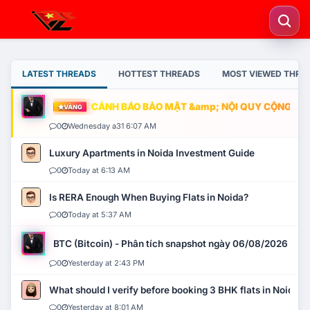
LATEST THREADS
HOTTEST THREADS
MOST VIEWED THRE
CẢNH BÁO BẢO MẬT &amp; NỘI QUY CỘNG ĐỒNG
VÀNG
0
Wednesday a31 6:07 AM
Luxury Apartments in Noida Investment Guide
0
Today at 6:13 AM
Is RERA Enough When Buying Flats in Noida?
0
Today at 5:37 AM
BTC (Bitcoin) - Phân tích snapshot ngày 06/08/2026
0
Yesterday at 2:43 PM
What should I verify before booking 3 BHK flats in Noida?
0
Yesterday at 8:01 AM