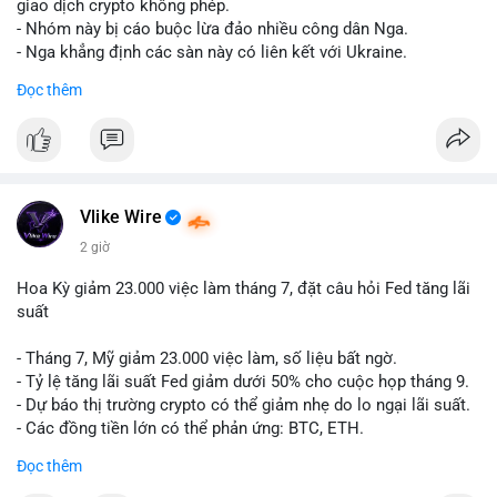
riêng biệt phản ánh đúng nội dung cụ thể của giao dịch đó. Ví
giao dịch crypto không phép.
dụ nếu giao dịch 45 BTC chuyển ví lạnh:
#45btc
#vilanh
- Nhóm này bị cáo buộc lừa đảo nhiều công dân Nga.
#tichluydaihan
#btcmempool
. KHÔNG dùng hashtag tên mô
- Nga khẳng định các sàn này có liên kết với Ukraine.
hình AI (
#gpt
,
#deepseek
,
#gemini
,
#claude
,
#ai
).
Đọc thêm
#russia
#cryptonews
#regulation
#fsb
$btc $eth
#vlikevn
#titanbot
Vlike Wire
📰 Nguồn: CoinDesk
2 giờ
Hoa Kỳ giảm 23.000 việc làm tháng 7, đặt câu hỏi Fed tăng lãi
suất
- Tháng 7, Mỹ giảm 23.000 việc làm, số liệu bất ngờ.
- Tỷ lệ tăng lãi suất Fed giảm dưới 50% cho cuộc họp tháng 9.
- Dự báo thị trường crypto có thể giảm nhẹ do lo ngại lãi suất.
- Các đồng tiền lớn có thể phản ứng: BTC, ETH.
Đọc thêm
#binancesquare
#cryptonews
#btc
#eth