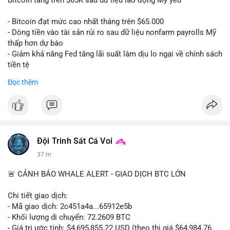
📰 Nguồn: CoinDesk
- Bitcoin đạt mức cao nhất tháng trên $65.000
- Dòng tiền vào tài sản rủi ro sau dữ liệu nonfarm payrolls Mỹ
thấp hơn dự báo
- Giảm khả năng Fed tăng lãi suất làm dịu lo ngại về chính sách
tiền tệ
#binancesquare
#cryptonews
#btc
Đọc thêm
$btc
#vlikevn
#titanbot
📰 Nguồn: Cointelegraph
Đội Trinh Sát Cá Voi
37 m
🚨 CẢNH BÁO WHALE ALERT - GIAO DỊCH BTC LỚN
Chi tiết giao dịch:
- Mã giao dịch: 2c451a4a...65912e5b
- Khối lượng di chuyển: 72.2609 BTC
- Giá trị ước tính: $4,695,855.22 USD (theo thị giá $64,984.76