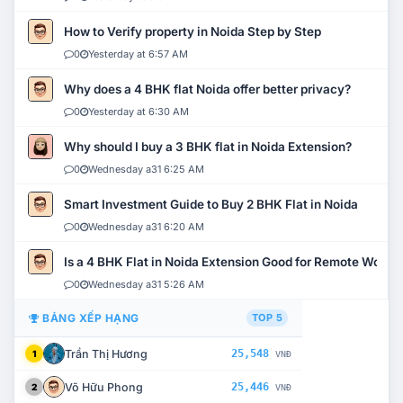
How to Verify property in Noida Step by Step
0
Yesterday at 6:57 AM
Why does a 4 BHK flat Noida offer better privacy?
0
Yesterday at 6:30 AM
Why should I buy a 3 BHK flat in Noida Extension?
0
Wednesday a31 6:25 AM
Smart Investment Guide to Buy 2 BHK Flat in Noida
0
Wednesday a31 6:20 AM
Is a 4 BHK Flat in Noida Extension Good for Remote Work?
0
Wednesday a31 5:26 AM
BẢNG XẾP HẠNG
TOP 5
Trần Thị Hương
25,548
1
VNĐ
Võ Hữu Phong
25,446
2
VNĐ