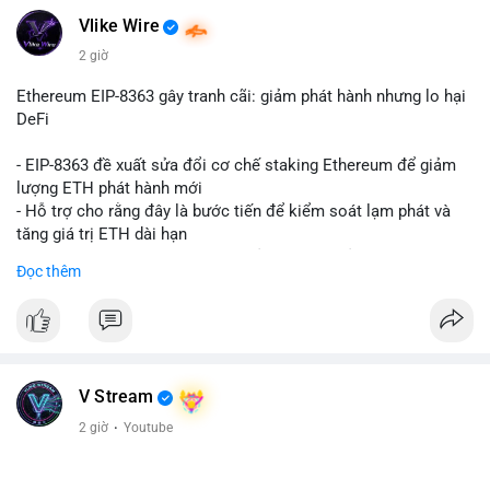
Vlike Wire
2 giờ
Ethereum EIP-8363 gây tranh cãi: giảm phát hành nhưng lo hại
DeFi
- EIP-8363 đề xuất sửa đổi cơ chế staking Ethereum để giảm
lượng ETH phát hành mới
- Hỗ trợ cho rằng đây là bước tiến để kiểm soát lạm phát và
tăng giá trị ETH dài hạn
- Các nhà phê bình lo ngại việc giảm phần thưởng sẽ làm yếu
Đọc thêm
động lực staking, ảnh hưởng đến bảo mật mạng lưới
- Lo ngại thêm: có thể làm giảm hấp dẫn của DeFi, giảm sự phi
tập trung và làm chậm sự tham gia của nhà đầu tư istituционаl
- Diễn ra trong bối cảnh Ethereum đang cân bằng giữa giảm
phát hành và duy trì sức hấp dẫn cho hệ sinh thái
#binancesquare
#cryptonews
#eth
#defi
#eip8363
V Stream
2 giờ
·
Youtube
$eth
#vlikevn
#titanbot