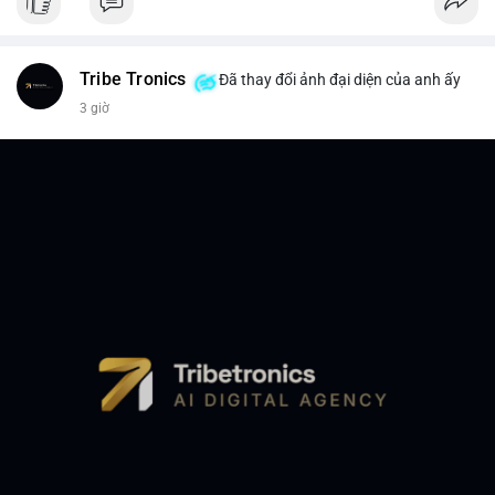
Tribe Tronics
Đã thay đổi ảnh đại diện của anh ấy
3 giờ