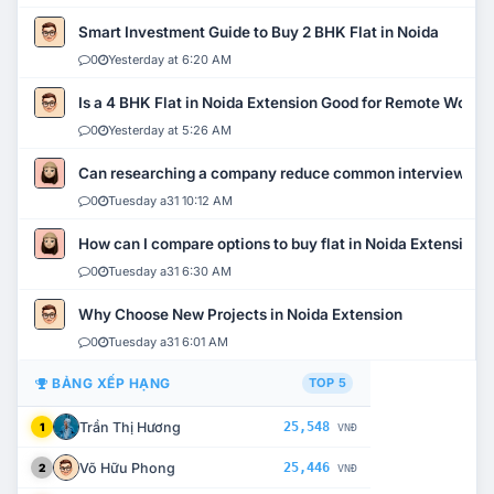
Smart Investment Guide to Buy 2 BHK Flat in Noida
0
Yesterday at 6:20 AM
Is a 4 BHK Flat in Noida Extension Good for Remote Work?
0
Yesterday at 5:26 AM
Can researching a company reduce common interview mi
0
Tuesday a31 10:12 AM
How can I compare options to buy flat in Noida Extension?
0
Tuesday a31 6:30 AM
Why Choose New Projects in Noida Extension
0
Tuesday a31 6:01 AM
BẢNG XẾP HẠNG
TOP 5
Trần Thị Hương
25,548
1
VNĐ
Võ Hữu Phong
25,446
2
VNĐ