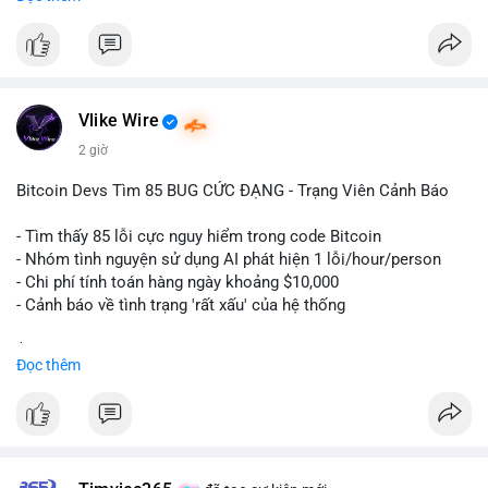
ngày càng tin tưởng sử dụng BTC làm tài sản thế chấp để tối
ưu hóa chi phí tài chính.
#binancesquare
#cryptonews
#btc
#powercompute
#blockchainfinance
Vlike Wire
$btc
2 giờ
#vlikevn
#titanbot
Bitcoin Devs Tìm 85 BUG CỨC ĐẠNG - Trạng Viên Cảnh Báo
📰 Nguồn: Cointelegraph
- Tìm thấy 85 lỗi cực nguy hiểm trong code Bitcoin
- Nhóm tình nguyện sử dụng AI phát hiện 1 lỗi/hour/person
- Chi phí tính toán hàng ngày khoảng $10,000
- Cảnh báo về tình trạng 'rất xấu' của hệ thống
$btc
#btc
Đọc thêm
#vlikevn
#titanbot
📰 Nguồn: CoinDesk