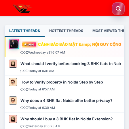
LATEST THREADS
HOTTEST THREADS
MOST VIEWED THRE
CẢNH BÁO BẢO MẬT &amp; NỘI QUY CỘNG ĐỒNG
VÀNG
0
Wednesday a31 6:07 AM
What should I verify before booking 3 BHK flats in Noida?
0
Today at 8:01 AM
How to Verify property in Noida Step by Step
0
Today at 6:57 AM
Why does a 4 BHK flat Noida offer better privacy?
0
Today at 6:30 AM
Why should I buy a 3 BHK flat in Noida Extension?
0
Yesterday at 6:25 AM