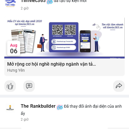
Timviec365
đã tạo sự kiện mới
2 giờ
Aug
06
Mở rộng cơ hội nghề nghiệp ngành vận tải - lái xe với mức lương bứt phá ?
Hưng Yên
The Rankbuilder
Đã thay đổi ảnh đại diện của anh
ấy
2 giờ