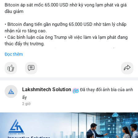
Bitcoin áp sát mốc 65.000 USD nhờ kỳ vọng lạm phát và giá
dầu giảm
• Bitcoin đang tiến gần ngưỡng 65.000 USD nhờ tâm lý chấp
nhận rủi ro tăng cao.
• Các bình luận của ông Trump về việc làm và lạm phát đang
thúc đẩy thị trường.
• Giá dầu giảm và các thỏa thuận địa chính trị đang hỗ trợ đà
Đọc thêm
tăng của tài sản rủi ro.
• Hướng đi tiếp theo của BTC phụ thuộc vào việc lợi suất trái
phiếu kho bạc và chỉ số USD có giảm hay không.
#bitcoin
#btc
#cryptonews
#macro
#binancesquare
Lakshmitech Solution
Đã thay đổi ảnh bìa của anh
$btc
ấy
2 giờ
#vlikevn
#titanbot
📰 Nguồn: CoinDesk