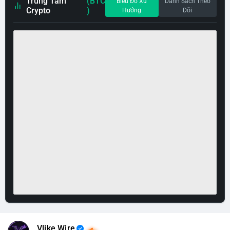
Trung Tâm
(BTC
Biểu Đồ Xu
Danh Sách Theo
Crypto
)
Hướng
Dõi
Vlike Wire