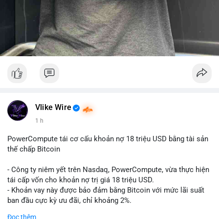
Vlike Wire
1 h
PowerCompute tái cơ cấu khoản nợ 18 triệu USD bằng tài sản
thế chấp Bitcoin
- Công ty niêm yết trên Nasdaq, PowerCompute, vừa thực hiện
tái cấp vốn cho khoản nợ trị giá 18 triệu USD.
- Khoản vay này được bảo đảm bằng Bitcoin với mức lãi suất
ban đầu cực kỳ ưu đãi, chỉ khoảng 2%.
- Động thái này cho thấy xu hướng các doanh nghiệp niêm yết
Đọc thêm