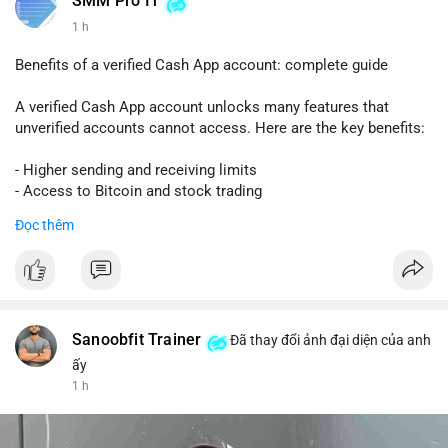
SMM Pro IT
1 h
Benefits of a verified Cash App account: complete guide
A verified Cash App account unlocks many features that
unverified accounts cannot access. Here are the key benefits:
- Higher sending and receiving limits
- Access to Bitcoin and stock trading
- Increased trust and security for transactions
Đọc thêm
- Ability to link a bank account or card
To get verified, you need to provide your full name, date of
birth, and the last four digits of your Social Security number.
The process is quick and free.
Sanoobfit Trainer
Đã thay đổi ảnh đại diện của anh
Verification also helps protect you from fraud and ensures
ấy
your funds are safe. If you want to use Cash App for business
1 h
or large transfers, a verified account is essential.
Follow this guide to fully enjoy the benefits of a verified Cash