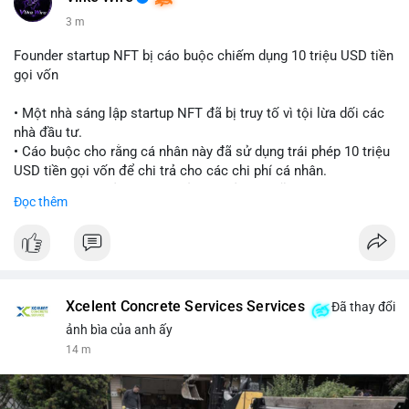
3 m
Founder startup NFT bị cáo buộc chiếm dụng 10 triệu USD tiền
gọi vốn
• Một nhà sáng lập startup NFT đã bị truy tố vì tội lừa dối các
nhà đầu tư.
• Cáo buộc cho rằng cá nhân này đã sử dụng trái phép 10 triệu
USD tiền gọi vốn để chi trả cho các chi phí cá nhân.
• Vụ việc là lời cảnh báo về rủi ro quản lý quỹ tại các dự án
Đọc thêm
Web3.
#cryptonews
#nft
#scamalert
#web3
$btc $eth
Xcelent Concrete Services Services
Đã thay đổi
#vlikevn
#titanbot
ảnh bìa của anh ấy
14 m
📰 Nguồn: CoinDesk