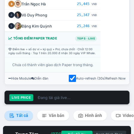
Trần Ngọc Hà
25,445
3
VNĐ
Võ Duy Phong
25,347
4
VNĐ
Đặng Kim Quỳnh
25,246
5
VNĐ
TỔNG ĐIỂM PAPER TRADE
TOP 5 · LIVE
Điểm live = số dư ví + ký quỹ + PnL chưa chốt · Chốt 12:00
ngày cuối tháng · Top 1 trên 20.000 đ nhận 30 ngày VIP Whale.
Chưa có thành viên giao dịch Paper trong tháng.
Hide Module
Diễn đàn
Auto-refresh (30s)
Refresh Now
Đang tải giá live...
LIVE PRICE
Tất cả
Văn bản
Hình ảnh
Video