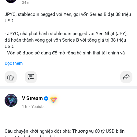
34 m
JPYC, stablecoin pegged với Yen, gọi vốn Series B đạt 38 triệu
USD
- JPYC, nhà phát hành stablecoin pegged với Yen Nhật (JPY),
đã hoàn thành vòng gọi vốn Series B với tổng giá trị 38 triệu
USD.
- Vốn sẽ được sử dụng để mở rộng hệ sinh thái tài chính và
Web3 của JPYC.
Đọc thêm
- Mục tiêu là tăng tốc độ przyjęcie của token yen-pegged JPYC
trên toàn cầu.
- Đây là bước tiến quan trọng trong việc phát triển stablecoin
liên quan đến tiền tệ fiat châu Á trong ngành Web3.
#binancesquare
#cryptonews
#jpyc
#stablecoin
#web3
#defi
V Stream
$jpyc
1 h
·
Youtube
#vlikevn
#titanbot
📰 Nguồn: Cointelegraph
Câu chuyện khởi nghiệp đột phá: Thương vụ 60 tỷ USD biến