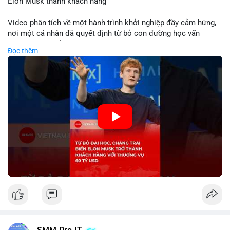
Elon Musk thành khách hàng
Video phân tích về một hành trình khởi nghiệp đầy cảm hứng,
nơi một cá nhân đã quyết định từ bỏ con đường học vấn
truyền thống để dấn thân vào thương trường. Thành công vang
Đọc thêm
dội với thương vụ trị giá 60 tỷ USD không chỉ khẳng định tầm
nhìn chiến lược của nhà sáng lập mà còn cho thấy sức mạnh
của sự đổi mới trong nền kinh tế hiện đại. Sự kiện này đặc biệt
gây chú ý khi biến tỷ phú Elon Musk trở thành một khách hàng
quan trọng, minh chứng cho khả năng xoay chuyển cục diện
kinh doanh của các startup đầy tiềm năng.
🎥 Xem video trực tiếp tại:
Nguồn: KIEN THUC KINH TE