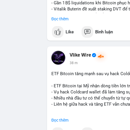
- Gần 1 B$ liquidations khi Bitcoin phục 
- Vitalik Buterin đề xuất staking DVT đ
- BitGo công bố IPO 18$/cổ phiếu, định gi
Đọc thêm
- Thượng viện Mỹ tiến hành dự thảo Clar
- Newrez xem xét Bitcoin và Ethereum tr
Like
Bình luận
dụng giá trị giảm để bù đắp biến động.
- Cơ quan quản lý Hồng Kông bắt đầu cấ
ngặt.
- Tòa án Nga công nhận crypto là tài sản p
Vlike Wire
dân sự.
38 m
- Trump hy vọng ký luật cơ cấu thị trườn
- Saga’s EVM blockchain ngừng hoạt độn
ETF Bitcoin tăng mạnh sau vụ hack Coldc
Ethereum.
- Steak ’n Shake triển khai chương trình
- ETF Bitcoin tại Mỹ nhận dòng tiền lớn 
lương bằng BTC.
- Vụ hack Coldcard wallet đã làm tăng s
- Nhiều nhà đầu tư có thể chuyển từ tự q
#binancesquare
#cryptonews
#btc
#eth
- Liên hệ giữa hack và tăng ETF vẫn chưa
$btc $eth $sol $xrp $cc $sky $sand $skr
#binancesquare
#cryptonews
#btc
#etf
Đọc thêm
#vlikevn
#titanbot
$btc