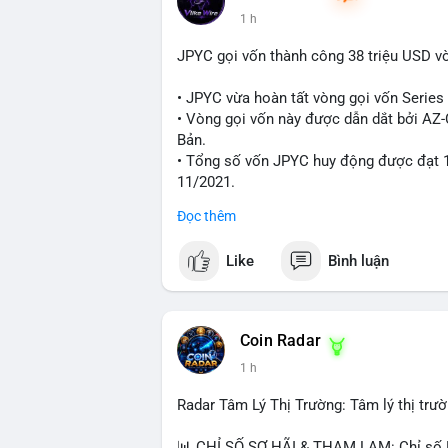
niềm tin cho thị trường. Mức giá $64,556
1 h
đáng chú ý, vì cá voi thường hành động t
JPYC gọi vốn thành công 38 triệu USD v
Lời khuyên ngắn gọn cho nhà đầu tư nhỏ 
Nhà đầu tư nên theo dõi sát dòng tiền ti
• JPYC vừa hoàn tất vòng gọi vốn Series B
xúc; hãy chờ xác nhận hướng đi của dòng 
• Vòng gọi vốn này được dẫn dắt bởi AZ
thời đặt lệnh dừng lỗ chặt chẽ để quản t
Bản.
• Tổng số vốn JPYC huy động được đạt 1
#25dot8btc
#dichuyen1_66trieuusd
#kha
11/2021.
Đọc thêm
#jpyc
#cryptonews
#web3
#japan
#bloc
Like
Bình luận
$btc $eth
#vlikevn
#titanbot
Coin Radar
📰 Nguồn: CoinDesk
1 h
Radar Tâm Lý Thị Trường: Tâm lý thị tr
📊 CHỈ SỐ SỢ HÃI & THAM LAM: Chỉ số Fe