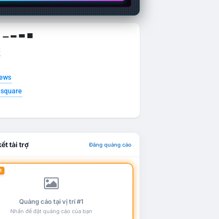
g ▁ ▂ ▃ ▄
t
news
esquare
ết tài trợ
Đăng quảng cáo
1
Quảng cáo tại vị trí #1
Nhấn để đặt quảng cáo của bạn