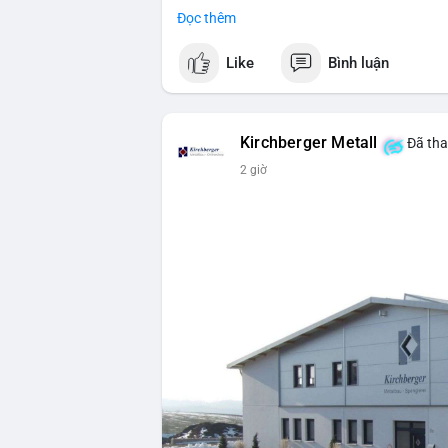
Đọc thêm
#vlikevn
#titanbot
Like
Bình luận
📰 Nguồn: Cointelegraph
Kirchberger Metall
Đã tha
2 giờ