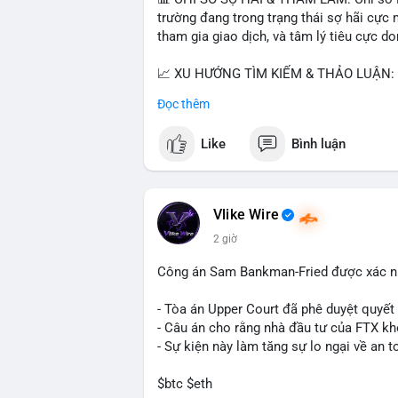
trường đang trong trạng thái sợ hãi cực 
tham gia giao dịch, và tâm lý tiêu cực d
📈 XU HƯỚNG TÌM KIẾM & THẢO LUẬN: Co
Cash Cat (CASHCAT), Bitcoin (BTC), Sui
Đọc thêm
Trends Việt Nam, từ khóa như 'con riêng'
nhiều, có thể phản ánh sự quan tâm đến 
Like
Bình luận
💬 DÒNG CHẢY TIN TỨC & TRUYỀN THÔNG:
vào chiến lược trading, lệnh kẹp, và cập 
Telegram, tin tức nổi bật bao gồm việc 
Vlike Wire
Bitcoin miners chuyển hướng AI. Các tin
2 giờ
trường.
Công án Sam Bankman-Fried được xác nh
💡 NHẬN ĐỊNH & KHUYẾN NGHỊ: Tâm lý thị
nhưng có dấu hiệu tích cực từ các coin l
- Tòa án Upper Court đã phê duyệt quyế
tập trung vào cơ hội an toàn và theo dõi 
- Câu án cho rằng nhà đầu tư của FTX k
- Sự kiện này làm tăng sự lo ngại về an t
📊 Nguồn: Radar Tâm Lý Thị Trường
$btc $eth