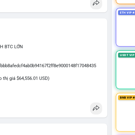
ETH VIP #
CH BTC LỚN
USDT VIP
7fbbb8afedcf4ab0b94167f2ff8e9000148f17048435
eo thị giá $64,556.01 USD)
ựa trên giao dịch này:
BNB VIP 
ệu USD được di chuyển trong một giao dịch duy nhất
cá nhân sở hữu lượng tài sản lớn. Động thái này có
ại danh mục đầu tư, hoặc chuẩn bị thanh khoản
ền này hướng về ví sàn giao dịch, áp lực bán ngắn
n sang ví lạnh, tín hiệu tích lũy dài hạn sẽ củng cố