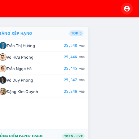
BẢNG XẾP HẠNG
TOP 5
Trần Thị Hương
25,548
VNĐ
À CHẾ TÀI XỬ LÝ VI PHẠM
Võ Hữu Phong
25,446
VNĐ
Trần Ngọc Hà
25,445
VNĐ
Võ Duy Phong
25,347
VNĐ
Đặng Kim Quỳnh
25,246
VNĐ
ỔNG ĐIỂM PAPER TRADE
TOP 5 · LIVE