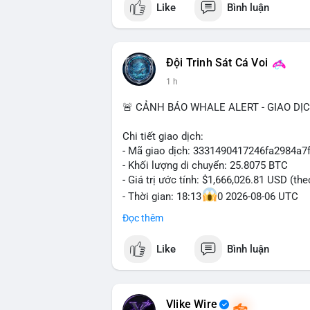
Like
Bình luận
📰 Nguồn: Decrypt
#vlikevn
#titanbot
📰 Nguồn: Cointelegraph
Đội Trinh Sát Cá Voi
1 h
🚨 CẢNH BÁO WHALE ALERT - GIAO DỊ
Chi tiết giao dịch:
- Mã giao dịch: 3331490417246fa2984a
- Khối lượng di chuyển: 25.8075 BTC
- Giá trị ước tính: $1,666,026.81 USD (th
- Thời gian: 18:13
0 2026-08-06 UTC
Đọc thêm
Nhận định phân tích hành vi của Cá voi d
Khối lượng 25.8 BTC trị giá hơn 1.66 tri
Like
Bình luận
cho thấy dấu hiệu của một tổ chức hoặc 
thể là bước khởi đầu cho việc phân bổ l
trước một biến động giá lớn. Nếu dòng ti
hạn có thể gia tăng. Ngược lại, nếu chuyể
Vlike Wire