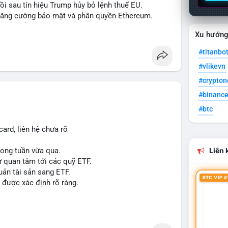
hồi sau tín hiệu Trump hủy bỏ lệnh thuế EU.
ể tăng cường bảo mật và phân quyền Ethereum.
á 2.1 B$.
Xu hướn
ity Act, mặc dù chưa có sự đồng thuận hai đảng.
ong việc xác định đủ điều kiện vay mua nhà, áp
#titanbo
#vlikevn
p giấy phép stablecoin theo khung mới nghiêm
#crypto
háp lý, thiết lập tiền lệ cho các vụ án hình sự và
#binanc
#btc
g crypto sớm, dù vẫn còn rào cản pháp lý.
g sau vụ hack 7 M$, tiền trộm được chuyển sang
ard, liên hệ chưa rõ
 thưởng Bitcoin cho nhân viên, cho phép nhận phần
trong tuần vừa qua.
Liên k
ự quan tâm tới các quỹ ETF.
uản tài sản sang ETF.
#sol
#xrp
#cc
#sky
#sand
#skr
#dvt
BTC VIP #
 được xác định rõ ràng.
 $dvt