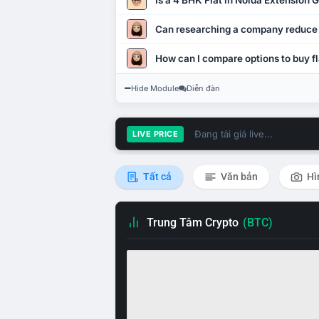
Is a 4 BHK Flat in Noida Extension
Can researching a company reduce
How can I compare options to buy fl
Hide Module
Diễn đàn
Đang tải giá live...
LIVE PRICE
Tất cả
Văn bản
Hì
Trung Tâm Crypto
(BTC)