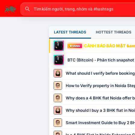
LATEST THREADS
HOTTEST THREADS
CẢNH BÁO BẢO MẬT &amp
VÀNG
BTC (Bitcoin) - Phân tích snapsho
What should I verify before booking
How to Verify property in Noida Ste
Why does a 4 BHK flat Noida offer b
Why should I buy a 3 BHK flat in No
Smart Investment Guide to Buy 2 BH