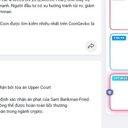
mạnh. Người đầu tư có xu hướng tránh rủi ro, giảm
ominan.
in được tìm kiếm nhiều nhất trên CoinGecko là
 (SUI), Pudgy Penguins (PENGU). Trên Google
, 'phạm nhật minh anh' và 'tô lâm' được nhắc đến
TON #9
các chủ đề không liên quan trực tiếp đến crypto.
 Các bài đăng trên Binance Square tập trung
nhật về sự kiện như 'Lãi lỗ chưa ghi nhận'. Trên
Tether mở rộng vào Saudi Arabia và báo cáo về
 tức quốc tế cũng nhấn mạnh sự động chảy của thị
OPTIMUS 
ận bởi tòa án Upper Court
 trường hiện tại rất tiêu cực do sợ hãi cao,
ớn như Bitcoin và Sui. Người đầu tư cần cẩn trọng,
t định xác nhận án phạt của Sam Bankman-Fried.
xu hướng từ các nguồn tin uy tín.
hông thể được hoàn toàn bồi thường.
oàn trong ngành crypto.