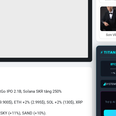
Sơn Vl
⚡ TITA
BTC
----
--%
SYSTEM:
itGo IPO 2.1B, Solana SKR tăng 250%
89.900$), ETH +2% (2.995$), SOL +2% (130$), XRP
Trợ lý A
, SKY (+11%), SAND (+10%).