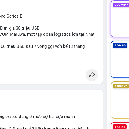
 gần vùng kháng cự tâm lý khiến hành vi này càng
SOL VIP #
rước khi giá bứt phá hoặc điều chỉnh mạnh.
òng Series B
lẻ:
ếp theo từ địa chỉ này. Tránh hành động theo cảm
 trị giá 38 triệu USD.
tiền trước khi đưa ra quyết định vào lệnh, đồng
-COM Maruwa, một tập đoàn logistics lớn tại Nhật
rị rủi ro trong bối cảnh thanh khoản mỏng.
06 triệu USD sau 7 vòng gọi vốn kể từ tháng
ADA #6
ngcu64556
#whalebtc
#theodoidongtien
kchain
DOGE #7
ường crypto đang ở mức sợ hãi cực mạnh
TRX #8
ar & Greed chỉ 25 (Extreme Fear), cho thấy thị