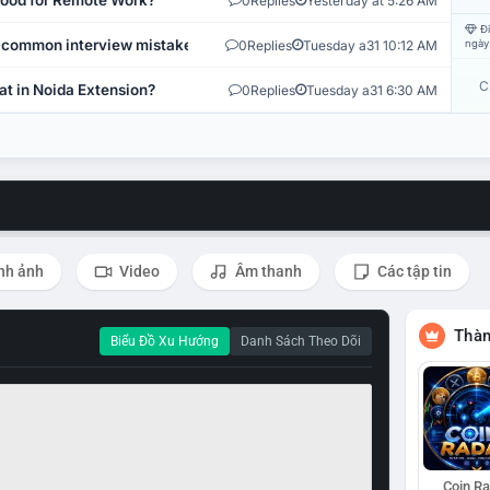
 Good for Remote Work?
0
Replies
Yesterday at 5:26 AM
Đi
 common interview mistakes?
0
Replies
Tuesday a31 10:12 AM
ngày
C
at in Noida Extension?
0
Replies
Tuesday a31 6:30 AM
nh ảnh
Video
Âm thanh
Các tập tin
Thàn
Biểu Đồ Xu Hướng
Danh Sách Theo Dõi
Coin R