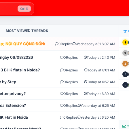
Ctrl K
MOST VIEWED THREADS
1
; NỘI QUY CỘNG ĐỒNG VLIKE.VN: HỆ THỐNG GIÁM SÁT TỰ ĐỘNG V
0
Replies
Wednesday a31 6:07 AM
2
t ngày 06/08/2026
0
Replies
Today at 2:43 PM
3
 3 BHK flats in Noida?
0
Replies
Today at 8:01 AM
4
p by Step
0
Replies
Today at 6:57 AM
5
etter privacy?
0
Replies
Today at 6:30 AM
ida Extension?
0
Replies
Yesterday at 6:25 AM
K Flat in Noida
0
Replies
Yesterday at 6:20 AM
T