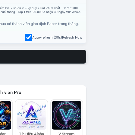
ểm live = số dư ví + ký quỹ + PnL chưa chốt · Chốt 12:00
 cuối tháng · Top 1 trên 20.000 đ nhận 30 ngày VIP Whale.
hưa có thành viên giao dịch Paper trong tháng.
Auto-refresh (30s)
Refresh Now
h viên Pro
adar
Tín Hiệu Alpha
V Stream