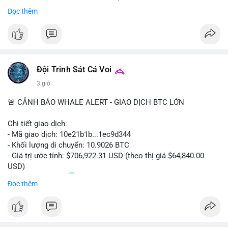
Sự tăng trưởng này được thúc đẩy bởi nhu cầu ngày càng cao
Đọc thêm
trong các lĩnh vực ô tô, logistics và thiết bị thông minh.
Doanh nghiệp cần theo dõi xu hướng này để nắm bắt cơ hội
đầu tư và phát triển giải pháp kết nối tiên tiến.
Đội Trinh Sát Cá Voi
3 giờ
🚨 CẢNH BÁO WHALE ALERT - GIAO DỊCH BTC LỚN
Chi tiết giao dịch:
- Mã giao dịch: 10e21b1b...1ec9d344
- Khối lượng di chuyển: 10.9026 BTC
- Giá trị ước tính: $706,922.31 USD (theo thị giá $64,840.00
USD)
- Thời gian: 18:20
0 2026-08-07 UTC
Đọc thêm
Nhận định phân tích:
Giao dịch 10.9 BTC trị giá hơn 706 nghìn USD được thực hiện
trong khung giờ thanh khoản mỏng (giờ châu Á) cho thấy chủ