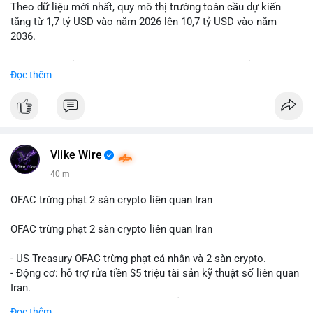
Theo dữ liệu mới nhất, quy mô thị trường toàn cầu dự kiến
Lời khuyên: Nhà đầu tư nhỏ lẻ nên quan sát thêm 2-4 giờ sau
tăng từ 1,7 tỷ USD vào năm 2026 lên 10,7 tỷ USD vào năm
khi giao dịch được xác nhận, tránh hành động theo cảm xúc.
2036.
Xác minh địa chỉ ví đích trước khi đưa ra quyết định vào lệnh,
ưu tiên quản trị rủi ro trong giai đoạn biến động mạnh.
Mức tăng trưởng này tương ứng với tốc độ tăng trưởng kép
Đọc thêm
hàng năm (CAGR) ấn tượng lên tới 20,2%.
#99dot6btc
#capvoichuyentien
#vilanhtichluy
#aplucban
#btcmempool65k
Điều gì đang thúc đẩy sự tăng trưởng vượt bậc này? Hãy cùng
theo dõi các phân tích chuyên sâu về xu hướng công nghệ và
nhu cầu thị trường trong thời gian tới.
Vlike Wire
40 m
OFAC trừng phạt 2 sàn crypto liên quan Iran
OFAC trừng phạt 2 sàn crypto liên quan Iran
- US Treasury OFAC trừng phạt cá nhân và 2 sàn crypto.
- Động cơ: hỗ trợ rửa tiền $5 triệu tài sản kỹ thuật số liên quan
Iran.
- Các sàn bị cấm hoạt động, tài khoản bị khóa.
Đọc thêm