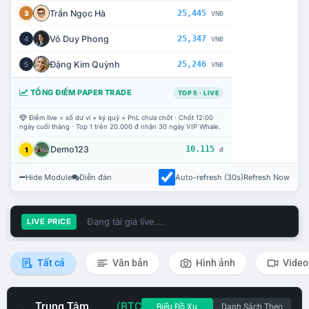
Trần Ngọc Hà
25,445
3
VNĐ
Võ Duy Phong
25,347
4
VNĐ
Đặng Kim Quỳnh
25,246
5
VNĐ
TỔNG ĐIỂM PAPER TRADE
TOP 5 · LIVE
Điểm live = số dư ví + ký quỹ + PnL chưa chốt · Chốt 12:00
ngày cuối tháng · Top 1 trên 20.000 đ nhận 30 ngày VIP Whale.
Demo123
10.115
1
đ
Hide Module
Diễn đàn
Auto-refresh (30s)
Refresh Now
Đang tải giá live...
LIVE PRICE
Tất cả
Văn bản
Hình ảnh
Video
Trung Tâm
(BTC
Biểu Đồ Xu
Danh Sách Theo