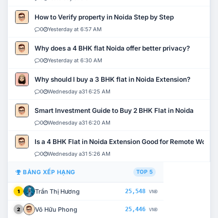
How to Verify property in Noida Step by Step
0
Yesterday at 6:57 AM
Why does a 4 BHK flat Noida offer better privacy?
0
Yesterday at 6:30 AM
Why should I buy a 3 BHK flat in Noida Extension?
0
Wednesday a31 6:25 AM
Smart Investment Guide to Buy 2 BHK Flat in Noida
0
Wednesday a31 6:20 AM
Is a 4 BHK Flat in Noida Extension Good for Remote Work?
0
Wednesday a31 5:26 AM
BẢNG XẾP HẠNG
TOP 5
Trần Thị Hương
25,548
1
VNĐ
Võ Hữu Phong
25,446
2
VNĐ