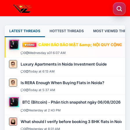
LATEST THREADS
HOTTEST THREADS
MOST VIEWED THRE
CẢNH BÁO BẢO MẬT &amp; NỘI QUY CỘNG ĐỒNG
VÀNG
0
Wednesday a31 6:07 AM
Luxury Apartments in Noida Investment Guide
0
Today at 6:13 AM
Is RERA Enough When Buying Flats in Noida?
0
Today at 5:37 AM
BTC (Bitcoin) - Phân tích snapshot ngày 06/08/2026
0
Yesterday at 2:43 PM
What should I verify before booking 3 BHK flats in Noida?
0
Yesterday at 8:01 AM