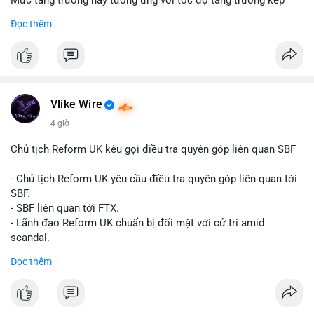
Mức tăng trưởng này tương ứng với tốc độ tăng trưởng kép
hàng năm (CAGR) đạt 5,9% trong giai đoạn dự báo.
Đọc thêm
Đây là tín hiệu tích cực cho các nhà sản xuất, nhà phân phối và
nhà đầu tư trong ngành vật liệu xây dựng và hạ tầng.
Bạn đánh giá thế nào về tiềm năng của dòng sản phẩm ống
nhựa polyolefin trong tương lai?
Vlike Wire
4 giờ
Chủ tịch Reform UK kêu gọi điều tra quyên góp liên quan SBF
- Chủ tịch Reform UK yêu cầu điều tra quyên góp liên quan tới
SBF.
- SBF liên quan tới FTX.
- Lãnh đạo Reform UK chuẩn bị đối mặt với cử tri amid
scandal.
- Sự kiện có thể ảnh hưởng đến hình ảnh SBF và FTX.
Đọc thêm
- Không có thông tin tác động thị trường ngay lập tức.
#binancesquare
#cryptonews
#sbf
#ftx
#reformuk
$btc $eth