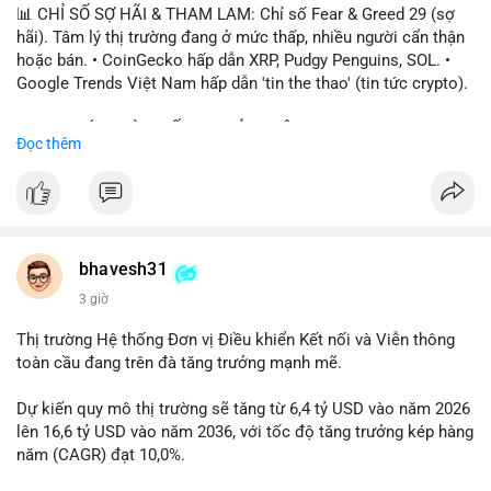
📊 CHỈ SỐ SỢ HÃI & THAM LAM: Chỉ số Fear & Greed 29 (sợ
hãi). Tâm lý thị trường đang ở mức thấp, nhiều người cẩn thận
hoặc bán. • CoinGecko hấp dẫn XRP, Pudgy Penguins, SOL. •
Google Trends Việt Nam hấp dẫn 'tin the thao' (tin tức crypto).
📈 XU HƯỚNG TÌM KIẾM & THẢO LUẬN: • XRP, SOL, PENGU,
Đọc thêm
ONDO, CASHCAT. • Chủ đề 'tô thị ty na' (tỷ giá) và 'giao thông'
(giao thông tài chính). • Bàn tán Binance Square tập trung vào
BTC breakout và lệnh long/short.
💬 DÒNG CHẢY TIN TỨC & TRUYỀN THÔNG: • Trump khẳng
định crypto là 'vấn đề lớn' giúp giảm áp lực USD. • Binance hỗ
bhavesh31
trợ cổ phiếu Apple/IBM. • Bài đăng hấp dẫn về $HFT, $SKYAI,
3 giờ
$BICO. • Tin nhắn cảnh báo về hack North Korea (Bybit).
Thị trường Hệ thống Đơn vị Điều khiển Kết nối và Viễn thông
💡 NHẬN ĐỊNH & KHUYẾN NGHỊ: Tâm lý thị trường đang phân
toàn cầu đang trên đà tăng trưởng mạnh mẽ.
cực. Sợ hãi do chỉ số thấp, nhưng hấp dẫn từ xu hướng meme
coin (PENGU, CASHCAT) và tin cậy từ các dự án lớn (BTC,
Dự kiến quy mô thị trường sẽ tăng từ 6,4 tỷ USD vào năm 2026
SOL). Rủi ro tăng nếu không có thông tin rõ ràng về quy định.
lên 16,6 tỷ USD vào năm 2036, với tốc độ tăng trưởng kép hàng
năm (CAGR) đạt 10,0%.
📊 Nguồn: Radar Tâm Lý Thị Trường