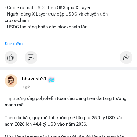
#vlikevn
#titanbot
- Circle ra mắt USDC trên OKX qua X Layer
📰 Nguồn: Decrypt
- Người dùng X Layer truy cập USDC và chuyển tiền
cross‑chain
- USDC lan rộng khắp các blockchain lớn
#binancesquare
#cryptonews
#usdc
#okx
#xlayer
Đọc thêm
$usdc
#vlikevn
#titanbot
📰 Nguồn: Cointelegraph
bhavesh31
3 giờ
Thị trường ống polyolefin toàn cầu đang trên đà tăng trưởng
mạnh mẽ.
Theo dự báo, quy mô thị trường sẽ tăng từ 25,0 tỷ USD vào
năm 2026 lên 44,4 tỷ USD vào năm 2036.