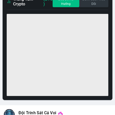
Crypto
)
Hướng
Dõi
Đội Trinh Sát Cá Voi