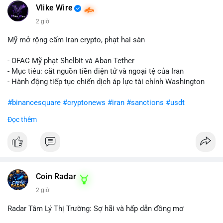
Vlike Wire
2 giờ
Mỹ mở rộng cấm Iran crypto, phạt hai sàn
- OFAC Mỹ phạt Shelbit và Aban Tether
- Mục tiêu: cắt nguồn tiền điện tử và ngoại tệ của Iran
- Hành động tiếp tục chiến dịch áp lực tài chính Washington
#binancesquare
#cryptonews
#iran
#sanctions
#usdt
Đọc thêm
$usdt
#vlikevn
#titanbot
📰 Nguồn: CoinDesk
Coin Radar
2 giờ
Radar Tâm Lý Thị Trường: Sợ hãi và hấp dẫn đồng mơ