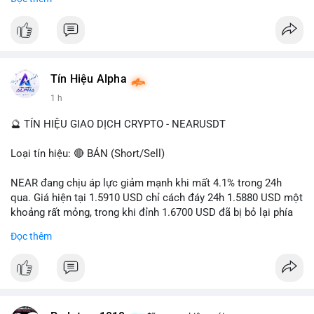
- Tác động: rủi ro cho thị trường crypto, tăng áp lực pháp lý.
#binancesquare
#cryptonews
#ofac
#ussanctions
#iran
$btc $eth
Tín Hiệu Alpha
#vlikevn
#titanbot
1 h
📰 Nguồn: Cointelegraph
🔮 TÍN HIỆU GIAO DỊCH CRYPTO - NEARUSDT
Loại tín hiệu: 🔴 BÁN (Short/Sell)
NEAR đang chịu áp lực giảm mạnh khi mất 4.1% trong 24h
qua. Giá hiện tại 1.5910 USD chỉ cách đáy 24h 1.5880 USD một
khoảng rất mỏng, trong khi đỉnh 1.6700 USD đã bị bỏ lại phía
sau. Biên độ dao động ngày đạt 4.9%, cho thấy phe bán đang
Đọc thêm
kiểm soát hoàn toàn. Khối lượng giao dịch 10.29 triệu NEAR
không đủ lớn để tạo lực đỡ, xác nhận xu hướng đi xuống đang
tiếp diễn.
Khuyến nghị giao dịch: