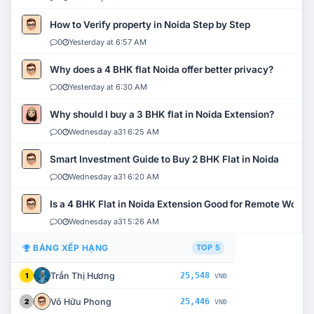
How to Verify property in Noida Step by Step
0
Yesterday at 6:57 AM
Why does a 4 BHK flat Noida offer better privacy?
0
Yesterday at 6:30 AM
Why should I buy a 3 BHK flat in Noida Extension?
0
Wednesday a31 6:25 AM
Smart Investment Guide to Buy 2 BHK Flat in Noida
0
Wednesday a31 6:20 AM
Is a 4 BHK Flat in Noida Extension Good for Remote Work?
0
Wednesday a31 5:26 AM
BẢNG XẾP HẠNG
TOP 5
Trần Thị Hương
25,548
1
VNĐ
Võ Hữu Phong
25,446
2
VNĐ