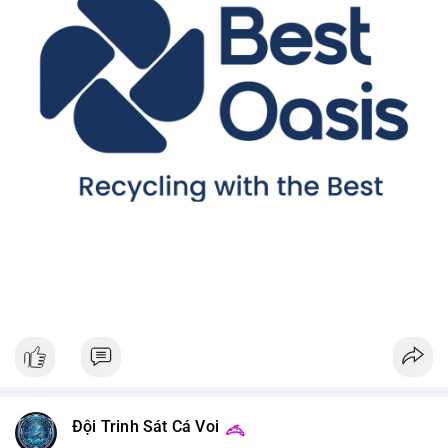
Đội Trinh Sát Cá Voi