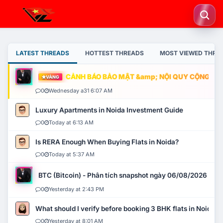
LATEST THREADS
HOTTEST THREADS
MOST VIEWED THRE
CẢNH BÁO BẢO MẬT &amp; NỘI QUY CỘNG ĐỒNG
VÀNG
0
Wednesday a31 6:07 AM
Luxury Apartments in Noida Investment Guide
0
Today at 6:13 AM
Is RERA Enough When Buying Flats in Noida?
0
Today at 5:37 AM
BTC (Bitcoin) - Phân tích snapshot ngày 06/08/2026
0
Yesterday at 2:43 PM
What should I verify before booking 3 BHK flats in Noida?
0
Yesterday at 8:01 AM