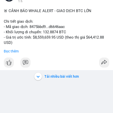
1 h
🚨 CẢNH BÁO WHALE ALERT - GIAO DỊCH BTC LỚN
Chi tiết giao dịch:
- Mã giao dịch: 8475bbd9...d6646aac
- Khối lượng di chuyển: 132.8874 BTC
- Giá trị ước tính: $8,559,659.95 USD (theo thị giá $64,412.88
USD)
- Thời gian: 06:19:48 2026-08-07 UTC
Đọc thêm
Nhận định phân tích:
Khối lượng 132.8874 BTC trị giá hơn 8.5 triệu USD được di
chuyển trong một giao dịch chưa xác nhận duy nhất. Với mức
giá hiện tại, hành vi này cho thấy một tổ chức hoặc cá nhân sở
Tải nhiều bài viết hơn
hữu lượng tài sản lớn đang tái cơ cấu danh mục. Khả năng cao
đây là động thái chuyển tiền lên sàn giao dịch tập trung để
chuẩn bị thanh khoản hoặc bán ra, tạo áp lực cung ngắn hạn
lên thị trường. Tuy nhiên, cũng không loại trừ khả năng cá voi
đang gom hàng vào ví lạnh để tích lũy dài hạn, khi mức giá
64,412.88 USD được xem là vùng tích lũy hấp dẫn so với chu kỳ
trước. Dòng tiền lớn này có thể gây biến động giá cục bộ, ảnh