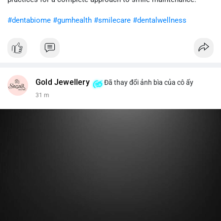
khi gia tăng vị thế.
#dentabiome
#gumhealth
#smilecare
#dentalwellness
#8dot0316btc
#chuyenlensan
#aplucbannganhan
#btcmempool
#516kusd
Gold Jewellery
Đã thay đổi ảnh bìa của cô ấy
31 m