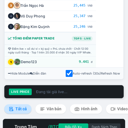
Trần Ngọc Hà
25,445
3
VNĐ
Võ Duy Phong
25,347
4
VNĐ
Đặng Kim Quỳnh
25,246
5
VNĐ
TỔNG ĐIỂM PAPER TRADE
TOP 5 · LIVE
Điểm live = số dư ví + ký quỹ + PnL chưa chốt · Chốt 12:00
ngày cuối tháng · Top 1 trên 20.000 đ nhận 30 ngày VIP Whale.
Demo123
9.441
1
đ
Hide Module
Diễn đàn
Auto-refresh (30s)
Refresh Now
Đang tải giá live...
LIVE PRICE
Tất cả
Văn bản
Hình ảnh
Video
Trung Tâm
(BTC
Biểu Đồ Xu
Danh Sách Theo