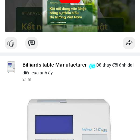
tin thị trường chính xác trong việc giảm rủi ro khi kết nối các
thị trường khác nhau.
🎥 Xem video trực tiếp tại:
Nguồn: VIETSUCCESS
Billiards table Manufacturer
Đã thay đổi ảnh đại
diện của anh ấy
21 m