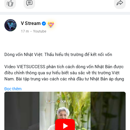
V Stream
17 m
·
Youtube
Dòng vốn Nhật Việt: Thấu hiểu thị trường để kết nối vốn
Video VIETSUCCESS phân tích cách dòng vốn Nhật Bản được
điều chỉnh thông qua sự hiểu biết sâu sắc về thị trường Việt
Nam. Bài tập trung vào cách các nhà đầu tư Nhật Bản áp dụng
chiến lược đầu tư phù hợp với điều kiện kinh tế địa phương, từ
Đọc thêm
đầu tư trực tiếp vào doanh nghiệp đến việc giao dịch tài chính.
Kết nối này không chỉ tạo cơ hội tăng trưởng cho Việt Nam mà
còn tạo ra động lực cho thị trường crypto địa phương khi các
nhà đầu tư đa quốc gia tìm kiếm cơ hội đa dạng. Các yếu tố
như chính sách tài chính Việt Nam, xu hướng đầu tư ESG, và
ổn định thị trường sẽ ảnh hưởng trực tiếp đến lưu lượng vốn
nhập khẩu từ Nhật Bản. Bài cũng nhấn mạnh vai trò của thông