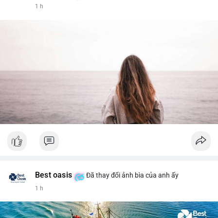
1 h
Best oasis
Đã thay đổi ảnh bìa của anh ấy
1 h