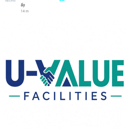
ấy
14 m