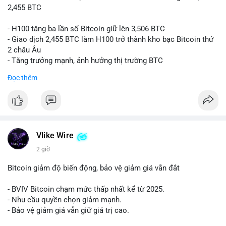
2,455 BTC
- H100 tăng ba lần số Bitcoin giữ lên 3,506 BTC
- Giao dịch 2,455 BTC làm H100 trở thành kho bạc Bitcoin thứ
2 châu Âu
- Tăng trưởng mạnh, ảnh hưởng thị trường BTC
Đọc thêm
#binancesquare
#cryptonews
#btc
$btc
#vlikevn
#titanbot
Vlike Wire
📰 Nguồn: Cointelegraph
2 giờ
Bitcoin giảm độ biến động, bảo vệ giảm giá vẫn đắt
- BVIV Bitcoin chạm mức thấp nhất kể từ 2025.
- Nhu cầu quyền chọn giảm mạnh.
- Bảo vệ giảm giá vẫn giữ giá trị cao.