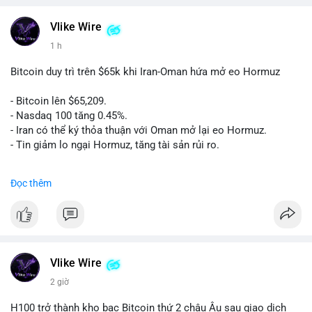
Vlike Wire
1 h
Bitcoin duy trì trên $65k khi Iran-Oman hứa mở eo Hormuz
- Bitcoin lên $65,209.
- Nasdaq 100 tăng 0.45%.
- Iran có thể ký thỏa thuận với Oman mở lại eo Hormuz.
- Tin giảm lo ngại Hormuz, tăng tài sản rủi ro.
#binancesquare
#cryptonews
#btc
Đọc thêm
$btc
#vlikevn
#titanbot
📰 Nguồn: CoinDesk
Vlike Wire
2 giờ
H100 trở thành kho bạc Bitcoin thứ 2 châu Âu sau giao dịch