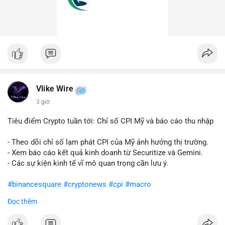
Vlike Wire
3 giờ
Tiêu điểm Crypto tuần tới: Chỉ số CPI Mỹ và báo cáo thu nhập
- Theo dõi chỉ số lạm phát CPI của Mỹ ảnh hưởng thị trường.
- Xem báo cáo kết quả kinh doanh từ Securitize và Gemini.
- Các sự kiện kinh tế vĩ mô quan trọng cần lưu ý.
#binancesquare
#cryptonews
#cpi
#macro
Đọc thêm
$btc $eth