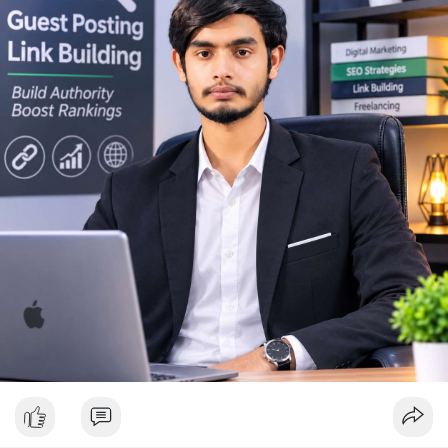
Lời khuyên ngắn gọn cho nhà đầu tư nhỏ lẻ: Theo dõi sát biến
động thanh khoản trên các sàn lớn trong 24-48 giờ tới. Không
nên FOMO hoặc hoảng loạn bán tháo khi thấy lệnh chuyển lớn.
Hãy đặt lệnh dừng lỗ hợp lý và chờ xác nhận xu hướng rõ ràng
trước khi vào lệnh mới.
#10btc
#650kusd
#chotloinganhan
#tichluydaihan
#btcmempool