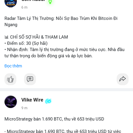
6 m
Radar Tâm Lý Thị Trường: Nỗi Sợ Bao Trùm Khi Bitcoin Đi
Ngang
📊 CHỈ SỐ SỢ HÃI & THAM LAM
• Điểm số: 30 (Sợ hãi)
• Nhận định: Tâm lý thị trường đang ở mức tiêu cực. Nhà đầu
tư thận trọng do biến động giá và áp lực bán.
Đọc thêm
📈 XU HƯỚNG TÌM KIẾM & THẢO LUẬN
• CoinGecko Trending: PENGU, MOW, DOS, PUMP, GRVT,
CASHCAT, TUT
• LunarCrush Trending: Ethereum, Solana, Dogecoin, Polkadot,
Chainlink
• Google Trends Việt Nam: Sông Tô Lịch, Nha khoa Tuyết
Vlike Wire
Chinh, Thống đốc, Bóng chuyền nữ, Việt Nam vs Malaysia
9 m
💬 DÒNG CHẢY TIN TỨC & TRUYỀN THÔNG
MicroStrategy bán 1.690 BTC, thu về 653 triệu USD
• Binance Square: Cộng đồng thảo luận mạnh về thua lỗ (PNL
âm), trải nghiệm coin rác, và sự nhàm chán của Bitcoin khi đi
- MicroStrategy bán 1.690 BTC, thu về 653 triệu USD từ việc