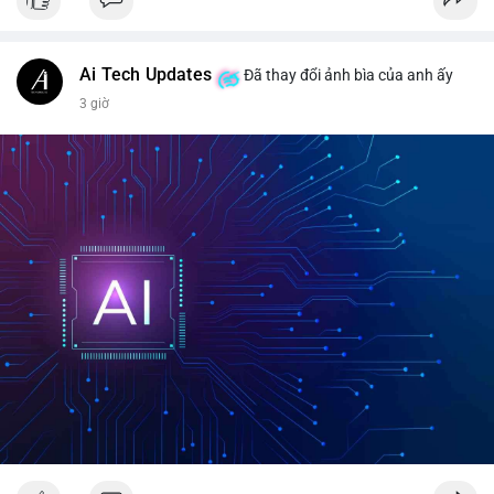
#vlikevn
#titanbot
📰 Nguồn: CoinDesk
Ai Tech Updates
Đã thay đổi ảnh bìa của anh ấy
3 giờ