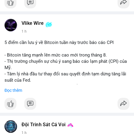
Vlike Wire
1 h
5 điểm cần lưu ý về Bitcoin tuần này trước báo cáo CPI
- Bitcoin tăng mạnh lên mức cao mới trong tháng 8.
- Thị trường chuyển sự chú ý sang báo cáo lạm phát (CPI) của
Mỹ.
- Tâm lý nhà đầu tư thay đổi sau quyết định tạm dừng tăng lãi
suất của Fed.
- Cần theo dõi sát sao dữ liệu CPI để dự đoán biến động tiếp
Đọc thêm
theo.
#bitcoin
#btc
#cryptonews
#binancesquare
#cpi
$btc
Đội Trinh Sát Cá Voi
#vlikevn
#titanbot
1 h