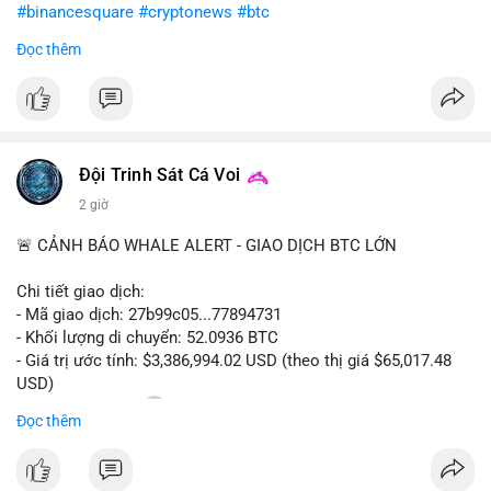
#binancesquare
#cryptonews
#btc
Đọc thêm
$btc
#vlikevn
#titanbot
📰 Nguồn: CoinDesk
Đội Trinh Sát Cá Voi
2 giờ
🚨 CẢNH BÁO WHALE ALERT - GIAO DỊCH BTC LỚN
Chi tiết giao dịch:
- Mã giao dịch: 27b99c05...77894731
- Khối lượng di chuyển: 52.0936 BTC
- Giá trị ước tính: $3,386,994.02 USD (theo thị giá $65,017.48
USD)
- Thời gian: 10:20
2 2026-08-10 UTC
Đọc thêm
Nhận định phân tích hành vi của Cá voi dựa trên giao dịch này:
Khối lượng 52.09 BTC tương đương 3.38 triệu USD được