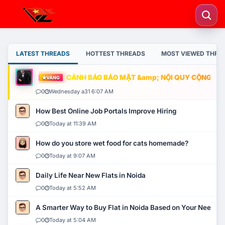
LATEST THREADS
HOTTEST THREADS
MOST VIEWED THRE
CẢNH BÁO BẢO MẬT &amp; NỘI QUY CỘNG ĐỒNG
VÀNG
0
Wednesday a31 6:07 AM
How Best Online Job Portals Improve Hiring
0
Today at 11:39 AM
How do you store wet food for cats homemade?
0
Today at 9:07 AM
Daily Life Near New Flats in Noida
0
Today at 5:52 AM
A Smarter Way to Buy Flat in Noida Based on Your Needs
0
Today at 5:04 AM