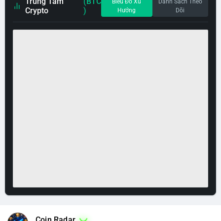
Trung Tâm
(BTC
Biểu Đồ Xu
Danh Sách Theo
Crypto
)
Hướng
Dõi
Coin Radar