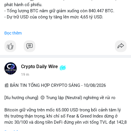
ngang.
phát hành cổ phiếu.
• Tin tức quốc tế: Hedge funds trên CME chuyển sang vị thế
- Tổng lượng BTC nắm giữ giảm xuống còn 840.447 BTC.
Long Bitcoin; Standard Chartered dự báo LINK đạt 200 USD
- Dự trữ USD của công ty tăng lên mức 4,65 tỷ USD.
vào năm 2030; MicroStrategy bán 1,690 BTC.
• Binance Announcements: Binance delist BTTC & POWR vào
#microstrategy
#btc
#cryptonews
#binancesquare
Đọc thêm
14/08; ra mắt các chiến dịch airdrop và cuộc thi trading.
$btc
💡 NHẬN ĐỊNH & KHUYẾN NGHỊ
• Nhận định: Thị trường đang trong giai đoạn tích lũy đi ngang
#vlikevn
#titanbot
(sideways) với tâm lý sợ hãi chiếm ưu thế. Sự dịch chuyển của
các quỹ phòng hộ sang vị thế Long là tín hiệu tích cực ngầm,
📰 Nguồn: CoinDesk
Crypto Daily Wire
nhưng biến động ngắn hạn vẫn cao.
19 m
• Khuyến nghị: Cẩn trọng với các lệnh Long/Short khi Bitcoin
chưa thoát khỏi vùng giá hiện tại. Theo dõi sát các tin tức về
📰 BẢN TIN TỔNG HỢP CRYPTO SÁNG - 10/08/2026
lạm phát (CPI) và động thái của các quỹ lớn.
[Xu hướng chung]: 🟡 Trung lập (Neutral) nghiêng về rủi ro
📊 Nguồn: Radar Tâm Lý Thị Trường
Bitcoin giữ vững trên mốc 65.000 USD trong bối cảnh tâm lý
thị trường thận trọng, khi chỉ số Fear & Greed Index dừng ở
mức 30/100 và dòng tiền DeFi đứng yên với tổng TVL đạt 142,8
tỷ USD.