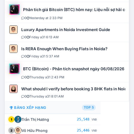
Phân tích giá Bitcoin (BTC) hôm nay: Liệu nỗi sợ hãi có mở 
0
Yesterday at 2:33 PM
Luxury Apartments in Noida Investment Guide
0
Friday a31 6:13 AM
Is RERA Enough When Buying Flats in Noida?
0
Friday a31 5:37 AM
BTC (Bitcoin) - Phân tích snapshot ngày 06/08/2026
0
Thursday a31 2:43 PM
What should I verify before booking 3 BHK flats in Noida?
0
Thursday a31 8:01 AM
BẢNG XẾP HẠNG
TOP 5
Trần Thị Hương
25,548
1
VNĐ
Võ Hữu Phong
25,446
2
VNĐ