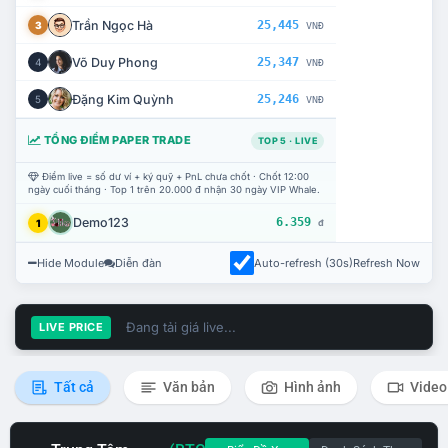
Trần Ngọc Hà
25,445
3
VNĐ
Võ Duy Phong
25,347
4
VNĐ
Đặng Kim Quỳnh
25,246
5
VNĐ
TỔNG ĐIỂM PAPER TRADE
TOP 5 · LIVE
Điểm live = số dư ví + ký quỹ + PnL chưa chốt · Chốt 12:00
ngày cuối tháng · Top 1 trên 20.000 đ nhận 30 ngày VIP Whale.
Demo123
6.359
1
đ
Hide Module
Diễn đàn
Auto-refresh (30s)
Refresh Now
Đang tải giá live...
LIVE PRICE
Tất cả
Văn bản
Hình ảnh
Video