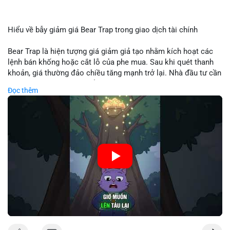
Hiểu về bẫy giảm giá Bear Trap trong giao dịch tài chính
Bear Trap là hiện tượng giá giảm giả tạo nhằm kích hoạt các
lệnh bán khống hoặc cắt lỗ của phe mua. Sau khi quét thanh
khoản, giá thường đảo chiều tăng mạnh trở lại. Nhà đầu tư cần
nhận diện mô hình này để tránh bị thao túng tâm lý và tối ưu
Đọc thêm
hóa điểm vào lệnh.
🎥 Xem video trực tiếp tại:
Nguồn: Cú Thông Thái