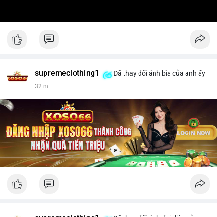
supremeclothing1
Đã thay đổi ảnh bìa của anh ấy
32 m