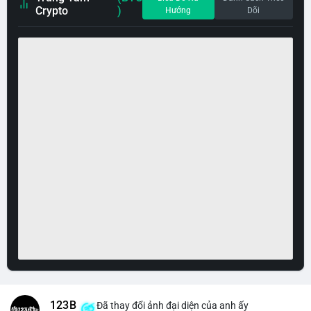
Crypto
)
Hướng
Dõi
123B
Đã thay đổi ảnh đại diện của anh ấy