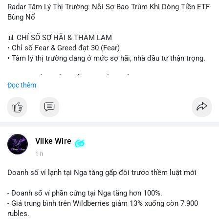
- Steak ’n Shake thưởng BTC cho nhân viên.
Radar Tâm Lý Thị Trường: Nỗi Sợ Bao Trùm Khi Dòng Tiền ETF
#binancesquare
#cryptonews
#btc
#eth
#sol
#xrp
#cc
#sky
Bùng Nổ
#sand
#bitgo
#solana
#stablecoin
#regulation
📊 CHỈ SỐ SỢ HÃI & THAM LAM
$btc $eth $sol $xrp $cc $sky $sand $skr
#skr
• Chỉ số Fear & Greed đạt 30 (Fear)
• Tâm lý thị trường đang ở mức sợ hãi, nhà đầu tư thận trọng.
#vlikevn
#titanbot
📈 XU HƯỚNG TÌM KIẾM & THẢO LUẬN
Đọc thêm
📰 Nguồn: Decrypt
• CoinGecko Trending: PENGU, TUT, ACE, CASHCAT, ANSEM,
STONKBROKER, UNI
• LunarCrush Trending: Ethereum, Solana, Dogecoin, Polkadot,
Chainlink, Taylor Swift, Tesla
• Google Trends Việt Nam: Real Madrid, Giao hữu câu lạc bộ,
Tinh hà say hi
Vlike Wire
1 h
💬 DÒNG CHẢY TIN TỨC & TRUYỀN THÔNG
• Binance Square: Cộng đồng đang tranh luận về lệnh
Doanh số ví lạnh tại Nga tăng gấp đôi trước thềm luật mới
Long/Short, kỳ vọng vào các kèo $ACE, $RAVE và lo ngại tin
xấu từ SpaceX/Musk.
- Doanh số ví phần cứng tại Nga tăng hơn 100%.
• Tin tức quốc tế: US spot Bitcoin ETFs ghi nhận dòng tiền 1 tỷ
- Giá trung bình trên Wildberries giảm 13% xuống còn 7.900
USD; Nansen founder dự báo Bitcoin không dưới 60K; Chi tiêu
rubles.