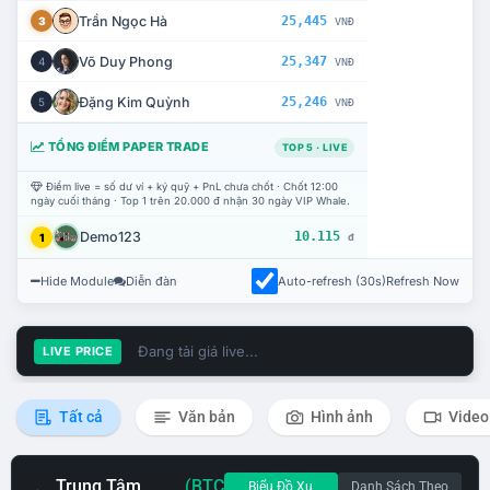
Trần Ngọc Hà
25,445
3
VNĐ
Võ Duy Phong
25,347
4
VNĐ
Đặng Kim Quỳnh
25,246
5
VNĐ
TỔNG ĐIỂM PAPER TRADE
TOP 5 · LIVE
Điểm live = số dư ví + ký quỹ + PnL chưa chốt · Chốt 12:00
ngày cuối tháng · Top 1 trên 20.000 đ nhận 30 ngày VIP Whale.
Demo123
10.115
1
đ
Hide Module
Diễn đàn
Auto-refresh (30s)
Refresh Now
Đang tải giá live...
LIVE PRICE
Tất cả
Văn bản
Hình ảnh
Video
Trung Tâm
(BTC
Biểu Đồ Xu
Danh Sách Theo