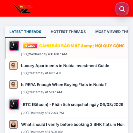
LATEST THREADS
HOTTEST THREADS
MOST VIEWED THRE
CẢNH BÁO BẢO MẬT &amp; NỘI QUY CỘNG ĐỒNG
VÀNG
0
Wednesday a31 6:07 AM
Luxury Apartments in Noida Investment Guide
0
Yesterday at 6:13 AM
Is RERA Enough When Buying Flats in Noida?
0
Yesterday at 5:37 AM
BTC (Bitcoin) - Phân tích snapshot ngày 06/08/2026
0
Thursday a31 2:43 PM
What should I verify before booking 3 BHK flats in Noida?
0
Thursday a31 8:01 AM