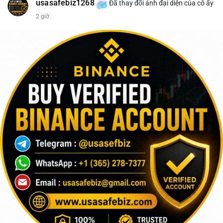
usasafebiz1268
Đã thay đổi ảnh đại diện của cô ấy
2 giờ