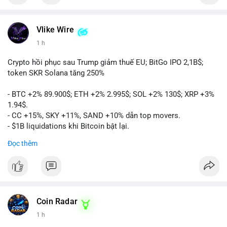
Vlike Wire
1 h
Crypto hồi phục sau Trump giảm thuế EU; BitGo IPO 2,1B$;
token SKR Solana tăng 250%
- BTC +2% 89.900$; ETH +2% 2.995$; SOL +2% 130$; XRP +3%
1.94$.
- CC +15%, SKY +11%, SAND +10% dẫn top movers.
- $1B liquidations khi Bitcoin bật lại.
- Trump hủy thuế EU, tín hiệu giảm áp lực.
Đọc thêm
- Vitalik đề xuất DVT staking cho Ethereum.
- BitGo IPO 18$/cổ phiếu, trị giá ~2B$.
- Senate Ag Committee tiến hành Clarity Act.
- Newrez tính crypto vào điều kiện vay nhà.
- HK cấp giấy phép stablecoin mới.
- Tòa án Nga công nhận crypto là tài sản.
Coin Radar
- Trump hy vọng ký bill cấu trúc thị trường crypto.
1 h
- Saga EVM bị hack 7M$, quỹ trộm chuyển sang Ethereum.