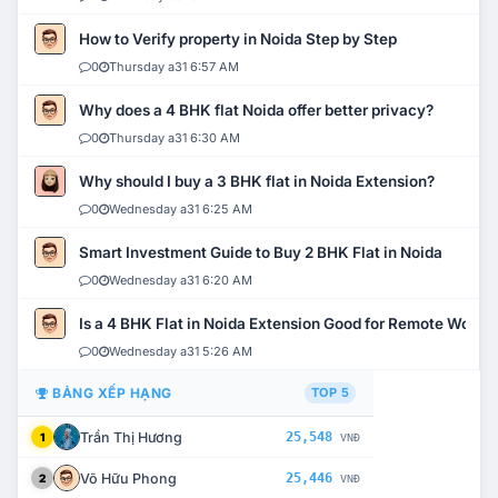
How to Verify property in Noida Step by Step
0
Thursday a31 6:57 AM
Why does a 4 BHK flat Noida offer better privacy?
0
Thursday a31 6:30 AM
Why should I buy a 3 BHK flat in Noida Extension?
0
Wednesday a31 6:25 AM
Smart Investment Guide to Buy 2 BHK Flat in Noida
0
Wednesday a31 6:20 AM
Is a 4 BHK Flat in Noida Extension Good for Remote Work?
0
Wednesday a31 5:26 AM
BẢNG XẾP HẠNG
TOP 5
Trần Thị Hương
25,548
1
VNĐ
Võ Hữu Phong
25,446
2
VNĐ