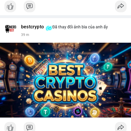
bestcrypto
Đã thay đổi ảnh bìa của anh ấy
39 m