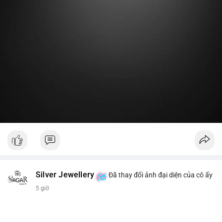
Lời khuyên:
Nhà đầu tư nhỏ lẻ nên theo dõi thêm 2-3 giao dịch lớn tiếp
theo trong 24 giờ. Nếu dòng tiền tiếp tục chảy vào ví lạnh, đó
là tín hiệu tích lũy. Tránh hành động theo cảm xúc trước một
giao dịch đơn lẻ.
#19dot8371btc
#vilanh
#tichluydaihan
#phanbotaisan
#gia65k
Silver Jewellery
Đã thay đổi ảnh đại diện của cô ấy
5 giờ