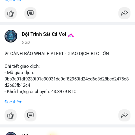
$btc $eth
#vlikevn
#titanbot
📰 Nguồn: Cointelegraph
Đội Trinh Sát Cá Voi
6 giờ
🚨 CẢNH BÁO WHALE ALERT - GIAO DỊCH BTC LỚN
Chi tiết giao dịch:
- Mã giao dịch:
0bb3a91df9239f91c90931de9df82950fd24ed6e3d28bcd2475e8
d2b63fb12c4
- Khối lượng di chuyển: 43.3979 BTC
- Giá trị ước tính: $2,820,579.98 USD (theo thị giá $64,993.43
Đọc thêm
USD)
- Thời gian: 04:18
4 2026-08-08 UTC
Nhận định phân tích hành vi của Cá voi dựa trên giao dịch này:
Khối lượng 43.3979 BTC tương đương 2.82 triệu USD, một con