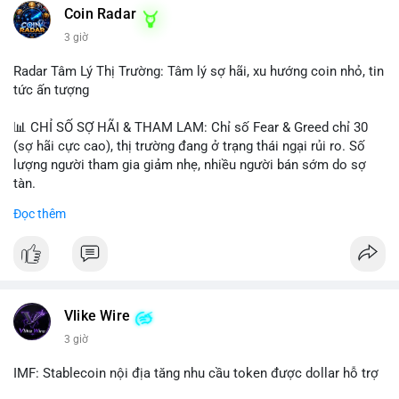
Coin Radar
3 giờ
Radar Tâm Lý Thị Trường: Tâm lý sợ hãi, xu hướng coin nhỏ, tin
tức ấn tượng
📊 CHỈ SỐ SỢ HÃI & THAM LAM: Chỉ số Fear & Greed chỉ 30
(sợ hãi cực cao), thị trường đang ở trạng thái ngại rủi ro. Số
lượng người tham gia giảm nhẹ, nhiều người bán sớm do sợ
tàn.
Đọc thêm
📈 XU HƯỚNG TÌM KIẾM & THẢO LUẬN: Biconomy (BICO),
Pudgy Penguins (PENGU), Bitcoin SV (BSV) và Kaspa (KAS) là
coin được tìm kiếm nhiều nhất. Chủ đề NFT (Pudgy Penguins),
AI (Hyperliquid) và ổn định (BSV) nổi bật.
💬 DÒNG CHẢY TIN TỨC & TRUYỀN THÔNG: Bàn tán trên
Vlike Wire
Binance Square tập trung vào lệnh kẹp, dự báo NVDA và Musk
3 giờ
Starship 13. Telegram nhấn mạnh luật mới tại Brazil và tranh
luận về Clearity Act.
IMF: Stablecoin nội địa tăng nhu cầu token được dollar hỗ trợ