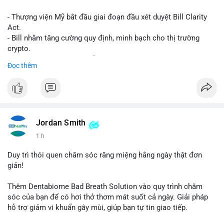
- Thượng viện Mỹ bắt đầu giai đoạn đầu xét duyệt Bill Clarity
Act.
- Bill nhằm tăng cường quy định, minh bạch cho thị trường
crypto.
- Đạt 60 phiếu cần thiết để tiến tới tháng tới.
Đọc thêm
- Bill có thể ảnh hưởng pháp lý, hoạt động của các đồng tiền kỹ
thuật số.
#binancesquare
#cryptonews
#regulation
#ussenate
#clarityact
Jordan Smith
$btc $eth
1 h
#vlikevn
#titanbot
Duy trì thói quen chăm sóc răng miệng hằng ngày thật đơn
giản!
📰 Nguồn: CoinDesk
Thêm Dentabiome Bad Breath Solution vào quy trình chăm
sóc của bạn để có hơi thở thơm mát suốt cả ngày. Giải pháp
hỗ trợ giảm vi khuẩn gây mùi, giúp bạn tự tin giao tiếp.