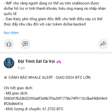
💡 NHẬN ĐỊNH & KHUYẾN NGHỊ: Tâm lý ngắn hạn vẫn tiêu
- IMF cho rằng người dùng có thể ưu tiên stablecoin được
cực do sợ hãi, nhưng xu hướng coin nhỏ và tin tức AI/NVIDA
dollar hỗ trợ vì tính thanh khoản, hiệu ứng mạng và chấp nhận
có thể tạo cơ hội mua sớm. Cần theo dõi sự thay đổi trong
quốc tế
chính sách crypto Mỹ.
- Dan Katz, phó tổng giám đốc IMF, cho biết điều này có thể
thúc đẩy nhu cầu đối với các token dollar-backed
📊 Nguồn: Radar Tâm Lý Thị Trường
- Nhận định được đưa ra trong bối cảnh các quốc gia phát
Đọc thêm
triển stablecoin nội địa
$btc $eth
#vlikevn
#titanbot
Đội Trinh Sát Cá Voi
📰 Nguồn: Cointelegraph
4 giờ
🚨 CẢNH BÁO WHALE ALERT - GIAO DỊCH BTC LỚN
Chi tiết giao dịch:
- Mã giao dịch:
5583d1fb2d652393a8f3d4b7f3a39f1778e74f9112c5baf40b94e9
8f26d6641e
- Khối lượng di chuyển: 61.3732 BTC