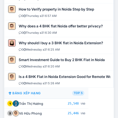
How to Verify property in Noida Step by Step
0
Thursday a31 6:57 AM
Why does a 4 BHK flat Noida offer better privacy?
0
Thursday a31 6:30 AM
Why should I buy a 3 BHK flat in Noida Extension?
0
Wednesday a31 6:25 AM
Smart Investment Guide to Buy 2 BHK Flat in Noida
0
Wednesday a31 6:20 AM
Is a 4 BHK Flat in Noida Extension Good for Remote Work?
0
Wednesday a31 5:26 AM
BẢNG XẾP HẠNG
TOP 5
Trần Thị Hương
25,548
1
VNĐ
Võ Hữu Phong
25,446
2
VNĐ