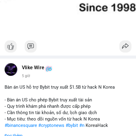
Vlike Wire
5 giờ
Bàn án US hỗ trợ Bybit truy xuất $1.5B từ hack N Korea
- Bàn án US cho phép Bybit truy xuất tài sản
- Quy trình khám phá nhanh được cấp phép
- Cần thông tin tài khoản, số dư, lịch giao dịch
- Mục tiêu: theo dõi nguồn vốn từ hack N Korea
#binancesquare
#cryptonews
#bybit
#n
KoreaHack
Đọc thêm