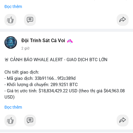
Bắt đầu ngay hôm nay với bước chăm sóc nhỏ nhưng hiệu quả
Đọc thêm
lớn cho nụ cười khỏe mạnh.
#dentabiome
#badbreathsolution
#hoithothommat
#chamsocrangmieng
#suckhoerangmieng
#nucuoitutin
Đội Trinh Sát Cá Voi
2 giờ
🚨 CẢNH BÁO WHALE ALERT - GIAO DỊCH BTC LỚN
Chi tiết giao dịch:
- Mã giao dịch: 33b91166...9f2c389d
- Khối lượng di chuyển: 289.9251 BTC
- Giá trị ước tính: $18,834,429.22 USD (theo thị giá $64,963.08
USD)
- Thời gian: 08:19:30 2026-08-08 UTC
Đọc thêm
Nhận định phân tích:
Khối lượng gần 290 BTC tương đương gần 19 triệu USD được
chuyển trong một giao dịch chưa xác nhận cho thấy dấu hiệu