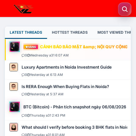
LATEST THREADS
HOTTEST THREADS
MOST VIEWED THRE
CẢNH BÁO BẢO MẬT &amp; NỘI QUY CỘNG ĐỒNG
VÀNG
0
Wednesday a31 6:07 AM
Luxury Apartments in Noida Investment Guide
0
Yesterday at 6:13 AM
Is RERA Enough When Buying Flats in Noida?
0
Yesterday at 5:37 AM
BTC (Bitcoin) - Phân tích snapshot ngày 06/08/2026
0
Thursday a31 2:43 PM
What should I verify before booking 3 BHK flats in Noida?
0
Thursday a31 8:01 AM