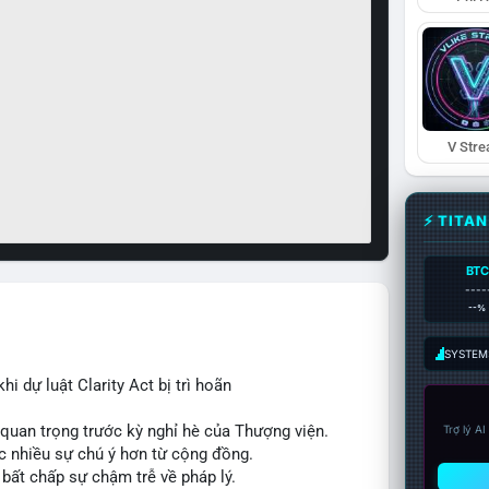
V Str
⚡ TITA
BTC
----
--%
SYSTEM:
i dự luật Clarity Act bị trì hoãn
m quan trọng trước kỳ nghỉ hè của Thượng viện.
Trợ lý A
c nhiều sự chú ý hơn từ cộng đồng.
 bất chấp sự chậm trễ về pháp lý.