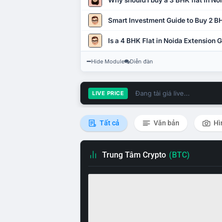
Why should I buy a 3 BHK flat in No
Smart Investment Guide to Buy 2 BH
Is a 4 BHK Flat in Noida Extension
Hide Module
Diễn đàn
Đang tải giá live...
LIVE PRICE
Tất cả
Văn bản
Hì
Trung Tâm Crypto
(BTC)