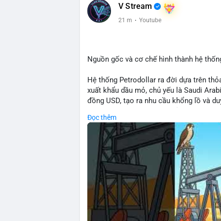
V Stream
21 m
·
Youtube
Nguồn gốc và cơ chế hình thành hệ thống
Hệ thống Petrodollar ra đời dựa trên th
xuất khẩu dầu mỏ, chủ yếu là Saudi Arab
đồng USD, tạo ra nhu cầu khổng lồ và duy
mại quốc tế. Sự thống trị của Petrodolla
Đọc thêm
mạnh tài chính Mỹ và ảnh hưởng trực tiế
🎥 Xem video trực tiếp tại:
Nguồn: Cú Thông Thái