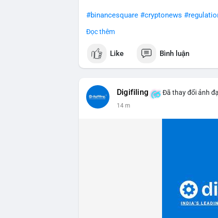
#binancesquare
#cryptonews
#regulatio
Đọc thêm
$btc $eth
Like
Bình luận
#vlikevn
#titanbot
📰 Nguồn: CoinDesk
Digifiling
Đã thay đổi ảnh đạ
14 m