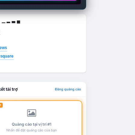
g ▁ ▂ ▃ ▄
t
news
esquare
ết tài trợ
Đăng quảng cáo
1
Quảng cáo tại vị trí #1
Nhấn để đặt quảng cáo của bạn