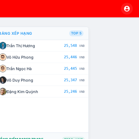
BẢNG XẾP HẠNG
TOP 5
Trần Thị Hương
25,548
VNĐ
À CHẾ TÀI XỬ LÝ VI PHẠM
Võ Hữu Phong
25,446
VNĐ
Trần Ngọc Hà
25,445
VNĐ
Võ Duy Phong
25,347
VNĐ
Đặng Kim Quỳnh
25,246
VNĐ