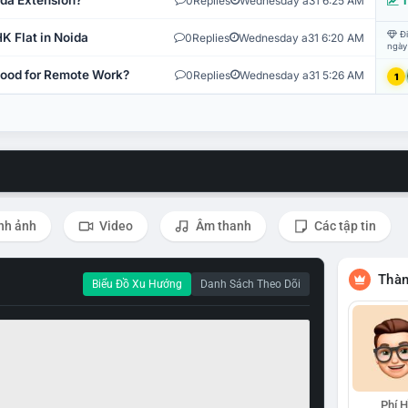
ida Extension?
0
Replies
Wednesday a31 6:25 AM
T
Đi
K Flat in Noida
0
Replies
Wednesday a31 6:20 AM
ngày
 Good for Remote Work?
0
Replies
Wednesday a31 5:26 AM
1
nh ảnh
Video
Âm thanh
Các tập tin
Thàn
Biểu Đồ Xu Hướng
Danh Sách Theo Dõi
Phí 