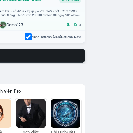
ỔNG ĐIỂM PAPER TRADE
TOP 5 · LIVE
ểm live = số dư ví + ký quỹ + PnL chưa chốt · Chốt 12:00
 cuối tháng · Top 1 trên 20.000 đ nhận 30 ngày VIP Whale.
Demo123
10.115
đ
Auto-refresh (30s)
Refresh Now
h viên Pro
Hồ
Sơn Vlike
Đội Trinh Sát Cá Voi