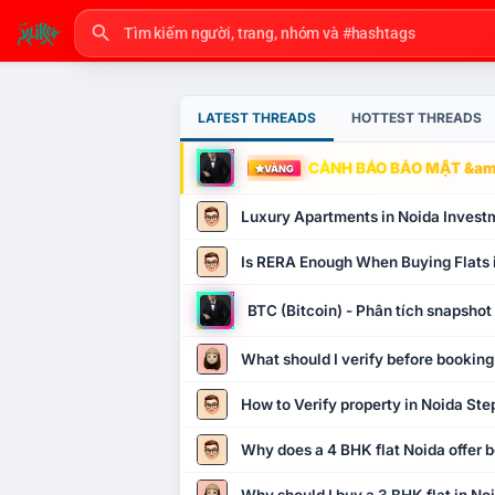
LATEST THREADS
HOTTEST THREADS
CẢNH BÁO BẢO MẬT &amp
VÀNG
Luxury Apartments in Noida Invest
Is RERA Enough When Buying Flats 
BTC (Bitcoin) - Phân tích snapsho
What should I verify before booking
How to Verify property in Noida Ste
Why does a 4 BHK flat Noida offer b