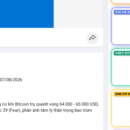
ETH VIP #
USDT VIP
07/08/2026
BNB VIP 
g co khi Bitcoin trụ quanh vùng 64.000 - 65.000 USD,
 29 (Fear), phản ánh tâm lý thận trọng bao trùm
ại 64.300 USD trước báo cáo việc làm Mỹ, nhưng