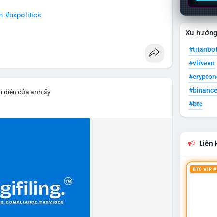
n
#uspolitics
Xu hướn
#titanbo
#vlikevn
#crypto
#binanc
i diện của anh ấy
#btc
Liên k
BTC VIP #