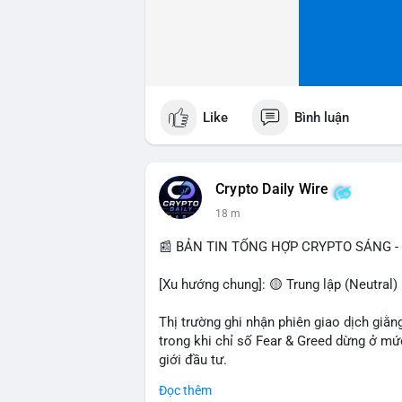
Like
Bình luận
Crypto Daily Wire
18 m
📰 BẢN TIN TỔNG HỢP CRYPTO SÁNG - 
[Xu hướng chung]: 🟡 Trung lập (Neutral)
Thị trường ghi nhận phiên giao dịch giằn
trong khi chỉ số Fear & Greed dừng ở mức
giới đầu tư.
Đọc thêm
- Thị trường & Giá cả: Bitcoin ổn định t