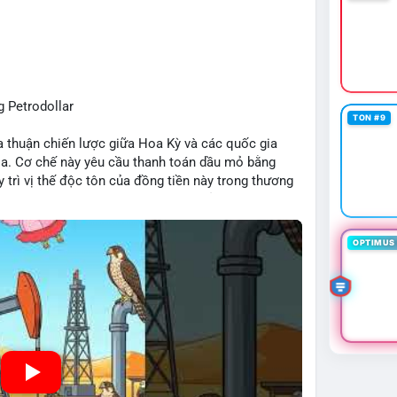
 Petrodollar
TON #9
ỏa thuận chiến lược giữa Hoa Kỳ và các quốc gia
ia. Cơ chế này yêu cầu thanh toán dầu mỏ bằng
 trì vị thế độc tôn của đồng tiền này trong thương
r đóng vai trò then chốt trong việc củng cố sức
p đến dòng vốn toàn cầu.
OPTIMUS 