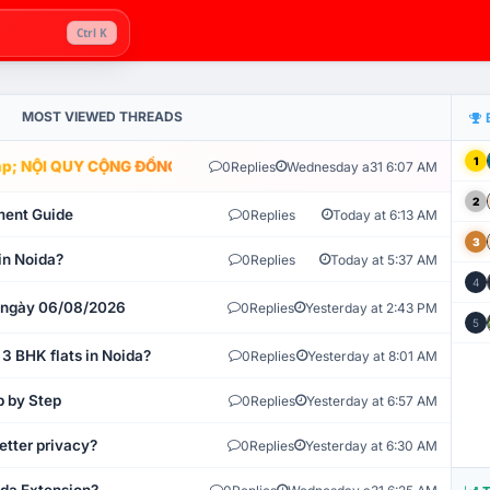
Ctrl K
MOST VIEWED THREADS
1
; NỘI QUY CỘNG ĐỒNG VLIKE.VN: HỆ THỐNG GIÁM SÁT TỰ ĐỘNG V
0
Replies
Wednesday a31 6:07 AM
2
ment Guide
0
Replies
Today at 6:13 AM
3
in Noida?
0
Replies
Today at 5:37 AM
4
t ngày 06/08/2026
0
Replies
Yesterday at 2:43 PM
5
 3 BHK flats in Noida?
0
Replies
Yesterday at 8:01 AM
p by Step
0
Replies
Yesterday at 6:57 AM
etter privacy?
0
Replies
Yesterday at 6:30 AM