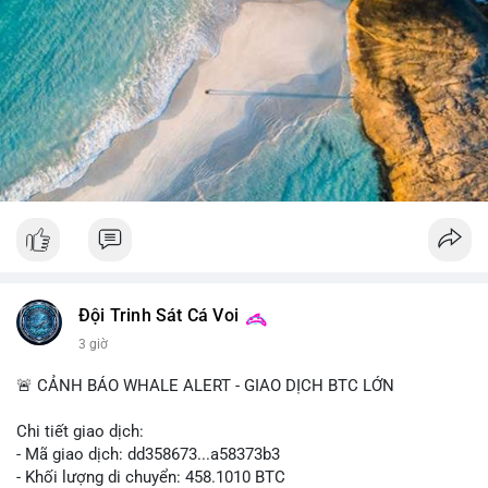
Lời khuyên cho nhà đầu tư nhỏ lẻ: Theo dõi sát điểm đến của
giao dịch này trong vài khối tiếp theo. Nếu BTC vào ví sàn, cần
chuẩn bị cho biến động giá tăng; nếu vào ví lạnh, có thể yên
tâm hơn về xu hướng dài hạn. Không nên hành động vội vàng
dựa trên một giao dịch đơn lẻ, hãy quan sát thêm dòng tiền
trong 24-48 giờ để xác nhận xu hướng.
#52dot09btc
#chuyenvilanh
#tichluydaihan
#mempoolbtc
#giaodichlon
Đội Trinh Sát Cá Voi
3 giờ
🚨 CẢNH BÁO WHALE ALERT - GIAO DỊCH BTC LỚN
Chi tiết giao dịch:
- Mã giao dịch: dd358673...a58373b3
- Khối lượng di chuyển: 458.1010 BTC