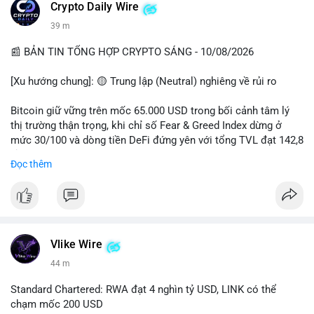
các quỹ phòng hộ sang vị thế Long là tín hiệu tích cực ngầm,
📰 Nguồn: CoinDesk
Crypto Daily Wire
nhưng biến động ngắn hạn vẫn cao.
39 m
• Khuyến nghị: Cẩn trọng với các lệnh Long/Short khi Bitcoin
chưa thoát khỏi vùng giá hiện tại. Theo dõi sát các tin tức về
📰 BẢN TIN TỔNG HỢP CRYPTO SÁNG - 10/08/2026
lạm phát (CPI) và động thái của các quỹ lớn.
[Xu hướng chung]: 🟡 Trung lập (Neutral) nghiêng về rủi ro
📊 Nguồn: Radar Tâm Lý Thị Trường
Bitcoin giữ vững trên mốc 65.000 USD trong bối cảnh tâm lý
thị trường thận trọng, khi chỉ số Fear & Greed Index dừng ở
mức 30/100 và dòng tiền DeFi đứng yên với tổng TVL đạt 142,8
tỷ USD.
Đọc thêm
- Thị trường & Giá cả: BTC giao dịch quanh vùng 65.200 USD,
tăng gần 3% khi Iran-Oman hứa mở lại eo Hormuz, giảm lo ngại
địa chính trị. Hoạt động cá voi diễn ra sôi động với lệnh
chuyển 458 BTC trị giá gần 30 triệu USD cùng nhiều giao dịch
lớn khác. Đáng chú ý, thanh lý Short chiếm tới 81,7% tổng 35,7
Vlike Wire
triệu USD thanh lý trong 24h, cho thấy phe bán đang yếu thế.
44 m
- DeFi & Công nghệ: Standard Chartered dự báo thị trường RWA
Standard Chartered: RWA đạt 4 nghìn tỷ USD, LINK có thể
sẽ bùng nổ lên 4 nghìn tỷ USD, kéo theo giá trị token LINK có
chạm mốc 200 USD