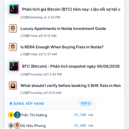
Phân tích giá Bitcoin (BTC) hôm nay: Liệu nỗi sợ hãi có mở 
0
Yesterday at 2:33 PM
Luxury Apartments in Noida Investment Guide
0
Friday a31 6:13 AM
Is RERA Enough When Buying Flats in Noida?
0
Friday a31 5:37 AM
BTC (Bitcoin) - Phân tích snapshot ngày 06/08/2026
0
Thursday a31 2:43 PM
What should I verify before booking 3 BHK flats in Noida?
0
Thursday a31 8:01 AM
BẢNG XẾP HẠNG
TOP 5
Trần Thị Hương
25,548
1
VNĐ
Võ Hữu Phong
25,446
2
VNĐ