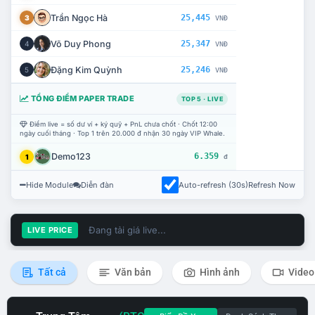
Trần Ngọc Hà
25,445
3
VNĐ
Võ Duy Phong
25,347
4
VNĐ
Đặng Kim Quỳnh
25,246
5
VNĐ
TỔNG ĐIỂM PAPER TRADE
TOP 5 · LIVE
Điểm live = số dư ví + ký quỹ + PnL chưa chốt · Chốt 12:00
ngày cuối tháng · Top 1 trên 20.000 đ nhận 30 ngày VIP Whale.
Demo123
6.359
1
đ
Hide Module
Diễn đàn
Auto-refresh (30s)
Refresh Now
Đang tải giá live...
LIVE PRICE
Tất cả
Văn bản
Hình ảnh
Video