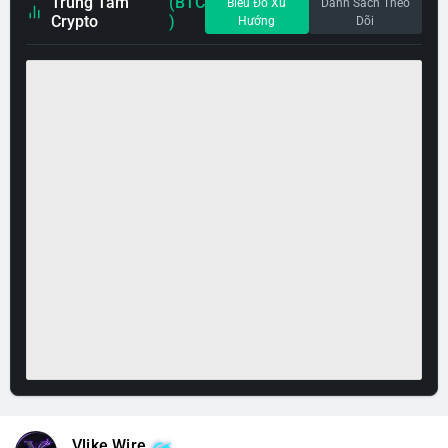
Trung Tâm
(BTC
Biểu Đồ Xu
Danh Sách Theo
Crypto
)
Hướng
Dõi
Vlike Wire