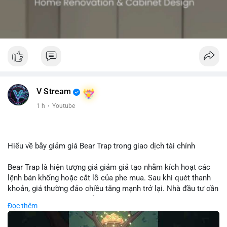
V Stream
1 h
·
Youtube
Hiểu về bẫy giảm giá Bear Trap trong giao dịch tài chính
Bear Trap là hiện tượng giá giảm giả tạo nhằm kích hoạt các
lệnh bán khống hoặc cắt lỗ của phe mua. Sau khi quét thanh
khoản, giá thường đảo chiều tăng mạnh trở lại. Nhà đầu tư cần
nhận diện mô hình này để tránh bị thao túng tâm lý và tối ưu
Đọc thêm
hóa điểm vào lệnh.