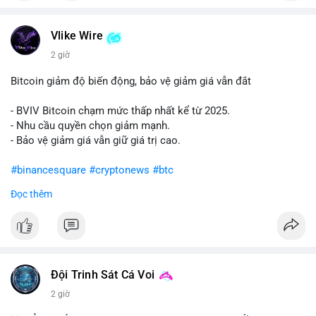
#vlikevn
#titanbot
Vlike Wire
📰 Nguồn: Cointelegraph
2 giờ
Bitcoin giảm độ biến động, bảo vệ giảm giá vẫn đắt
- BVIV Bitcoin chạm mức thấp nhất kể từ 2025.
- Nhu cầu quyền chọn giảm mạnh.
- Bảo vệ giảm giá vẫn giữ giá trị cao.
#binancesquare
#cryptonews
#btc
Đọc thêm
$btc
#vlikevn
#titanbot
📰 Nguồn: CoinDesk
Đội Trinh Sát Cá Voi
2 giờ