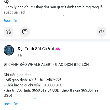
Mỹ.
- Tâm lý nhà đầu tư thay đổi sau quyết định tạm dừng tăng lãi
suất của Fed.
- Cần theo dõi sát sao dữ liệu CPI để dự đoán biến động tiếp
Đọc thêm
theo.
#bitcoin
#btc
#cryptonews
#binancesquare
#cpi
$btc
Đội Trinh Sát Cá Voi
#vlikevn
#titanbot
1 h
📰 Nguồn: Cointelegraph
🚨 CẢNH BÁO WHALE ALERT - GIAO DỊCH BTC LỚN
Chi tiết giao dịch:
- Mã giao dịch: 491f11f6...2db7e72f
- Khối lượng di chuyển: 10.0000 BTC
- Giá trị ước tính: $650,619.64 USD (theo thị giá $65,061.99
USD)
- Thời gian: 11:20
2 2026-08-10 UTC
Đọc thêm