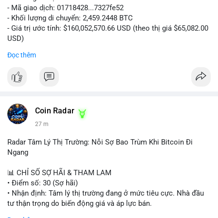
- Mã giao dịch: 01718428...7327fe52
- Khối lượng di chuyển: 2,459.2448 BTC
- Giá trị ước tính: $160,052,570.66 USD (theo thị giá $65,082.00
USD)
- Thời gian: 12:19:48 2026-08-10 UTC
Đọc thêm
Nhận định phân tích:
Khối lượng 2,459 BTC tương đương hơn 160 triệu USD được
chuyển trong một giao dịch duy nhất cho thấy dấu hiệu hoạt
động của tổ chức lớn hoặc quỹ đầu tư. Với mức giá hiện tại,
việc di chuyển số lượng lớn này có thể phục vụ mục đích tái
Coin Radar
phân bổ danh mục sang ví lạnh để nắm giữ dài hạn, hoặc
27 m
chuẩn bị nạp lên sàn giao dịch nhằm hiện thực hóa lợi nhuận.
Động thái này có thể tạo áp lực tâm lý ngắn hạn lên thị trường
Radar Tâm Lý Thị Trường: Nỗi Sợ Bao Trùm Khi Bitcoin Đi
khi nhà đầu tư nhỏ lẻ lo ngại về khả năng bán tháo. Tuy nhiên,
Ngang
nếu dòng tiền chảy vào ví lạnh, đây lại là tín hiệu tích cực cho
xu hướng trung hạn.
📊 CHỈ SỐ SỢ HÃI & THAM LAM
• Điểm số: 30 (Sợ hãi)
Lời khuyên cho nhà đầu tư nhỏ lẻ:
• Nhận định: Tâm lý thị trường đang ở mức tiêu cực. Nhà đầu
Hãy theo dõi sát các giao dịch tiếp theo từ địa chỉ ví nguồn để
tư thận trọng do biến động giá và áp lực bán.
xác định rõ hướng đi của dòng tiền. Tránh hành động theo cảm