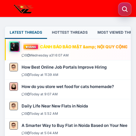
LATEST THREADS
HOTTEST THREADS
MOST VIEWED THRE
CẢNH BÁO BẢO MẬT &amp; NỘI QUY CỘNG ĐỒNG
VÀNG
0
Wednesday a31 6:07 AM
How Best Online Job Portals Improve Hiring
0
Today at 11:39 AM
How do you store wet food for cats homemade?
0
Today at 9:07 AM
Daily Life Near New Flats in Noida
0
Today at 5:52 AM
A Smarter Way to Buy Flat in Noida Based on Your Needs
0
Today at 5:04 AM