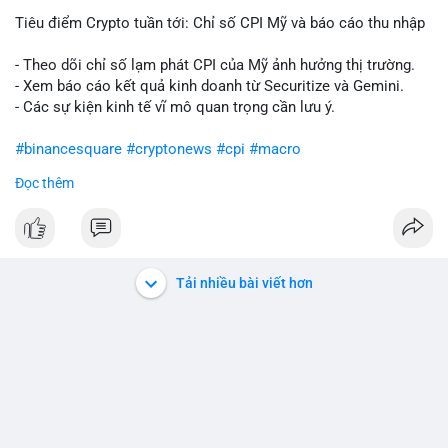
Tiêu điểm Crypto tuần tới: Chỉ số CPI Mỹ và báo cáo thu nhập
- Theo dõi chỉ số lạm phát CPI của Mỹ ảnh hưởng thị trường.
- Xem báo cáo kết quả kinh doanh từ Securitize và Gemini.
- Các sự kiện kinh tế vĩ mô quan trọng cần lưu ý.
#binancesquare
#cryptonews
#cpi
#macro
Đọc thêm
$btc $eth
#vlikevn
#titanbot
📰 Nguồn: CoinDesk
Tải nhiều bài viết hơn