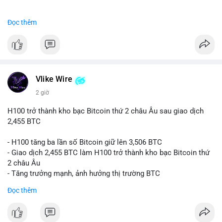
#binancesquare
#cryptonews
#btc
Đọc thêm
$btc
#vlikevn
#titanbot
📰 Nguồn: CoinDesk
Vlike Wire
2 giờ
H100 trở thành kho bạc Bitcoin thứ 2 châu Âu sau giao dịch
2,455 BTC
- H100 tăng ba lần số Bitcoin giữ lên 3,506 BTC
- Giao dịch 2,455 BTC làm H100 trở thành kho bạc Bitcoin thứ
2 châu Âu
- Tăng trưởng mạnh, ảnh hưởng thị trường BTC
Đọc thêm
#binancesquare
#cryptonews
#btc
$btc