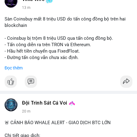
13 m
Sàn Coinsbuy mất 8 triệu USD do tấn công đồng bộ trên hai
blockchain
- Coinsbuy bị trộm 8 triệu USD qua tấn công đồng bộ.
- Tấn công diễn ra trên TRON và Ethereum.
- Hầu hết tiền chuyển qua FixedFloat.
- Đường tấn công vẫn chưa xác định.
Đọc thêm
#binancesquare
#cryptonews
#coinsbuy
#trx
#eth
$trx $eth
#vlikevn
#titanbot
Đội Trinh Sát Cá Voi
📰 Nguồn: CoinDesk
20 m
🚨 CẢNH BÁO WHALE ALERT - GIAO DỊCH BTC LỚN
Chi tiết giao dịch: