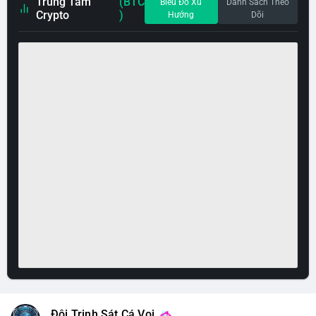
Trung Tâm
(BTC
Biểu Đồ Xu
Danh Sách Theo
Crypto
)
Hướng
Dõi
Đội Trinh Sát Cá Voi