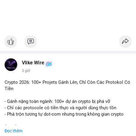
#1756513btc
#vilanh
#tichluydaihan
#giaodichlon
#mempoolbtc
Vlike Wire
3 giờ
Crypto 2026: 100+ Projets Gánh Lên, Chỉ Còn Các Protokol Có
Tiền
- Gánh nặng toàn ngành: 100+ dự án crypto bị phá vỡ
- Chỉ các protocole có tiền thực và người dùng thực tồn
- Phá trộn tương tự dot-com nhưng trong không gian crypto
$btc $eth
Đọc thêm