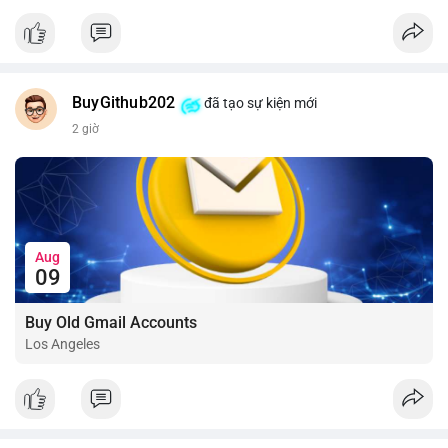
📰 Nguồn: CoinDesk
BuyGithub202
đã tạo sự kiện mới
2 giờ
Aug
09
Buy Old Gmail Accounts
Los Angeles