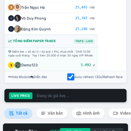
Trần Ngọc Hà
25,445
3
VNĐ
Võ Duy Phong
25,347
4
VNĐ
Đặng Kim Quỳnh
25,246
5
VNĐ
TỔNG ĐIỂM PAPER TRADE
TOP 5 · LIVE
Điểm live = số dư ví + ký quỹ + PnL chưa chốt · Chốt 12:00
ngày cuối tháng · Top 1 trên 20.000 đ nhận 30 ngày VIP Whale.
Demo123
5.492
1
đ
Hide Module
Diễn đàn
Auto-refresh (30s)
Refresh Now
Đang tải giá live...
LIVE PRICE
Tất cả
Văn bản
Hình ảnh
Video