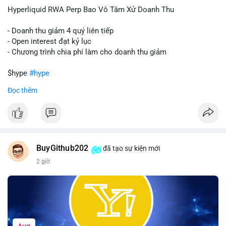
củng cố niềm tin cho xu hướng tăng.
Hyperliquid RWA Perp Bao Vô Tâm Xử Doanh Thu
Lời khuyên:
- Doanh thu giảm 4 quý liên tiếp
Nhà đầu tư nên theo dõi sát dòng tiền tiếp theo từ địa chỉ này.
- Open interest đạt kỷ lục
Nếu BTC được nạp thêm lên sàn, cần thận trọng với nhịp điều
- Chương trình chia phí làm cho doanh thu giảm
chỉnh. Ngược lại, nếu dòng tiền dịch chuyển vào ví lạnh, có thể
nắm giữ vị thế hiện tại.
$hype
#hype
Đọc thêm
#60btc
#dongtiencavoi
#khangcu65k
#vilanh
#btcgiaodichlon
#vlikevn
#titanbot
📰 Nguồn: CoinDesk
BuyGithub202
đã tạo sự kiện mới
2 giờ
Aug