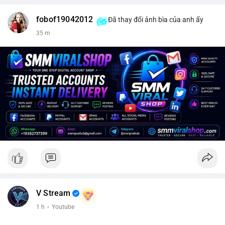
fobof19042012
Đã thay đổi ảnh bìa của anh ấy
35 m
V Stream
1 h
·
Youtube