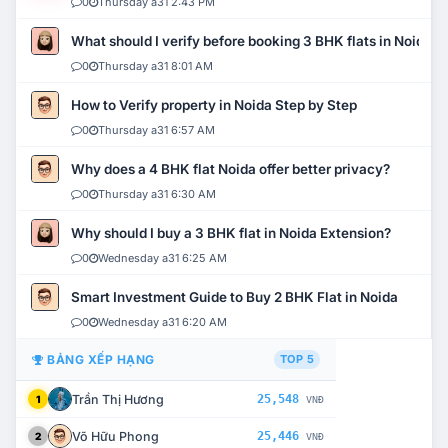
0
Thursday a31 2:43 PM
What should I verify before booking 3 BHK flats in Noida?
0
Thursday a31 8:01 AM
How to Verify property in Noida Step by Step
0
Thursday a31 6:57 AM
Why does a 4 BHK flat Noida offer better privacy?
0
Thursday a31 6:30 AM
Why should I buy a 3 BHK flat in Noida Extension?
0
Wednesday a31 6:25 AM
Smart Investment Guide to Buy 2 BHK Flat in Noida
0
Wednesday a31 6:20 AM
BẢNG XẾP HẠNG
TOP 5
Trần Thị Hương
25,548
1
VNĐ
Võ Hữu Phong
25,446
2
VNĐ