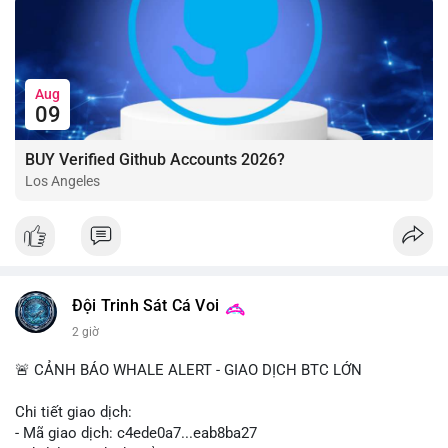
Aug
09
BUY Verified Github Accounts 2026?
Los Angeles
Đội Trinh Sát Cá Voi
2 giờ
🚨 CẢNH BÁO WHALE ALERT - GIAO DỊCH BTC LỚN
Chi tiết giao dịch:
- Mã giao dịch: c4ede0a7...eab8ba27