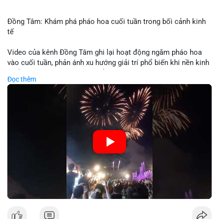
Đồng Tâm: Khám phá pháo hoa cuối tuần trong bối cảnh kinh
tế
Video của kênh Đồng Tâm ghi lại hoạt động ngắm pháo hoa
vào cuối tuần, phản ánh xu hướng giải trí phổ biến khi nền kinh
tế ổn định. Sự kiện này có thể cho thấy người tiêu dùng ưu tiên
Đọc thêm
trải nghiệm hơn là đầu tư vào tài sản vật chất. Trong bối cảnh
lãi suất ổn định và thị trường crypto ổn định, hoạt động giải trí
như vậy thường tăng trưởng khi người dân có khả năng chi
tiêu. Tuy nhiên, sự ưu tiên giải trí có thể ảnh hưởng đến tỷ lệ
tiết kiệm hoặc đầu tư vào crypto nếu người tiêu dùng chuyển
hướng ngân sách.
🎥 Xem video trực tiếp tại:
Nguồn: Đồng Tâm