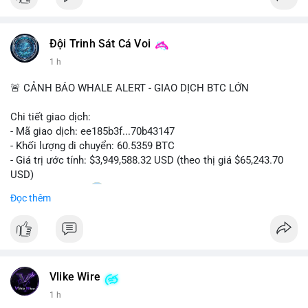
Đội Trinh Sát Cá Voi
1 h
🚨 CẢNH BÁO WHALE ALERT - GIAO DỊCH BTC LỚN
Chi tiết giao dịch:
- Mã giao dịch: ee185b3f...70b43147
- Khối lượng di chuyển: 60.5359 BTC
- Giá trị ước tính: $3,949,588.32 USD (theo thị giá $65,243.70
USD)
- Thời gian: 15:20
1 2026-08-09 UTC
Đọc thêm
Nhận định phân tích:
Khối lượng 60.5 BTC trị giá gần 4 triệu USD được di chuyển
trong phiên giao dịch châu Á. Mức giá $65,243 đang nằm gần
vùng kháng cự ngắn hạn, động thái này có thể là bước chuẩn bị
Vlike Wire
thanh khoản trước khi đẩy giá. Nếu số BTC này được gửi lên
sàn tập trung, áp lực bán tiềm năng sẽ gia tăng. Ngược lại, nếu
1 h
chuyển vào ví lạnh, đây là tín hiệu tích lũy dài hạn của cá mập,