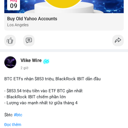
09
Buy Old Yahoo Accounts
Los Angeles
Vlike Wire
2 giờ
BTC ETFs nhận $853 triệu, BlackRock IBIT dẫn đầu
- $853.54 triệu tiền vào ETF BTC gần nhất
- BlackRock IBIT chiếm phần lớn
- Lượng vào mạnh nhất từ giữa tháng 4
$btc
#btc
Đọc thêm
#vlikevn
#titanbot