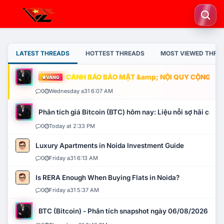
LATEST THREADS
HOTTEST THREADS
MOST VIEWED THRE
CẢNH BÁO BẢO MẬT &amp; NỘI QUY CỘNG ĐỒNG
VÀNG
0
Wednesday a31 6:07 AM
Phân tích giá Bitcoin (BTC) hôm nay: Liệu nỗi sợ hãi có mở 
0
Today at 2:33 PM
Luxury Apartments in Noida Investment Guide
0
Friday a31 6:13 AM
Is RERA Enough When Buying Flats in Noida?
0
Friday a31 5:37 AM
BTC (Bitcoin) - Phân tích snapshot ngày 06/08/2026