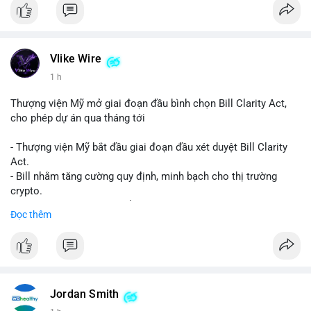
Vlike Wire
1 h
Thượng viện Mỹ mở giai đoạn đầu bình chọn Bill Clarity Act,
cho phép dự án qua tháng tới
- Thượng viện Mỹ bắt đầu giai đoạn đầu xét duyệt Bill Clarity
Act.
- Bill nhằm tăng cường quy định, minh bạch cho thị trường
crypto.
- Đạt 60 phiếu cần thiết để tiến tới tháng tới.
Đọc thêm
- Bill có thể ảnh hưởng pháp lý, hoạt động của các đồng tiền kỹ
thuật số.
#binancesquare
#cryptonews
#regulation
#ussenate
#clarityact
Jordan Smith
$btc $eth