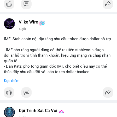
coin được tìm kiếm nhiều nhất. Chủ đề NFT (Pudgy Penguins),
AI (Hyperliquid) và ổn định (BSV) nổi bật.
💬 DÒNG CHẢY TIN TỨC & TRUYỀN THÔNG: Bàn tán trên
Vlike Wire
Binance Square tập trung vào lệnh kẹp, dự báo NVDA và Musk
4 giờ
Starship 13. Telegram nhấn mạnh luật mới tại Brazil và tranh
luận về Clearity Act.
IMF: Stablecoin nội địa tăng nhu cầu token được dollar hỗ trợ
💡 NHẬN ĐỊNH & KHUYẾN NGHỊ: Tâm lý ngắn hạn vẫn tiêu
- IMF cho rằng người dùng có thể ưu tiên stablecoin được
cực do sợ hãi, nhưng xu hướng coin nhỏ và tin tức AI/NVIDA
dollar hỗ trợ vì tính thanh khoản, hiệu ứng mạng và chấp nhận
có thể tạo cơ hội mua sớm. Cần theo dõi sự thay đổi trong
quốc tế
chính sách crypto Mỹ.
- Dan Katz, phó tổng giám đốc IMF, cho biết điều này có thể
thúc đẩy nhu cầu đối với các token dollar-backed
📊 Nguồn: Radar Tâm Lý Thị Trường
- Nhận định được đưa ra trong bối cảnh các quốc gia phát
Đọc thêm
triển stablecoin nội địa
$btc $eth
#vlikevn
#titanbot
Đội Trinh Sát Cá Voi
📰 Nguồn: Cointelegraph