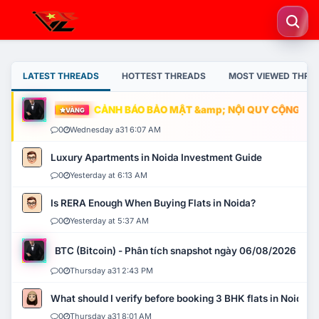
LATEST THREADS
HOTTEST THREADS
MOST VIEWED THRE
CẢNH BÁO BẢO MẬT &amp; NỘI QUY CỘNG ĐỒNG
VÀNG
0
Wednesday a31 6:07 AM
Luxury Apartments in Noida Investment Guide
0
Yesterday at 6:13 AM
Is RERA Enough When Buying Flats in Noida?
0
Yesterday at 5:37 AM
BTC (Bitcoin) - Phân tích snapshot ngày 06/08/2026
0
Thursday a31 2:43 PM
What should I verify before booking 3 BHK flats in Noida?
0
Thursday a31 8:01 AM