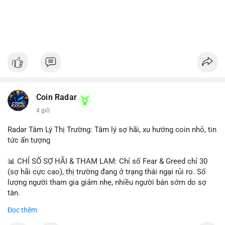
Coin Radar
4 giờ
Radar Tâm Lý Thị Trường: Tâm lý sợ hãi, xu hướng coin nhỏ, tin
tức ấn tượng
📊 CHỈ SỐ SỢ HÃI & THAM LAM: Chỉ số Fear & Greed chỉ 30
(sợ hãi cực cao), thị trường đang ở trạng thái ngại rủi ro. Số
lượng người tham gia giảm nhẹ, nhiều người bán sớm do sợ
tàn.
Đọc thêm
📈 XU HƯỚNG TÌM KIẾM & THẢO LUẬN: Biconomy (BICO),
Pudgy Penguins (PENGU), Bitcoin SV (BSV) và Kaspa (KAS) là