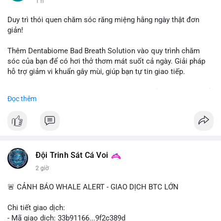
1 h
#vlikevn
#titanbot
Duy trì thói quen chăm sóc răng miệng hằng ngày thật đơn
giản!
📰 Nguồn: CoinDesk
Thêm Dentabiome Bad Breath Solution vào quy trình chăm
sóc của bạn để có hơi thở thơm mát suốt cả ngày. Giải pháp
hỗ trợ giảm vi khuẩn gây mùi, giúp bạn tự tin giao tiếp.
Bắt đầu ngay hôm nay với bước chăm sóc nhỏ nhưng hiệu quả
Đọc thêm
lớn cho nụ cười khỏe mạnh.
#dentabiome
#badbreathsolution
#hoithothommat
#chamsocrangmieng
#suckhoerangmieng
#nucuoitutin
Đội Trinh Sát Cá Voi
2 giờ
🚨 CẢNH BÁO WHALE ALERT - GIAO DỊCH BTC LỚN
Chi tiết giao dịch:
- Mã giao dịch: 33b91166...9f2c389d