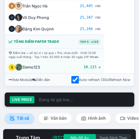
Trần Ngọc Hà
25,445
3
VNĐ
Võ Duy Phong
25,347
4
VNĐ
Đặng Kim Quỳnh
25,246
5
VNĐ
TỔNG ĐIỂM PAPER TRADE
TOP 5 · LIVE
Điểm live = số dư ví + ký quỹ + PnL chưa chốt · Chốt 12:00
ngày cuối tháng · Top 1 trên 20.000 đ nhận 30 ngày VIP Whale.
Demo123
10.115
1
đ
Hide Module
Diễn đàn
Auto-refresh (30s)
Refresh Now
Đang tải giá live...
LIVE PRICE
Tất cả
Văn bản
Hình ảnh
Video
Trung Tâm
(BTC
Biểu Đồ Xu
Danh Sách Theo