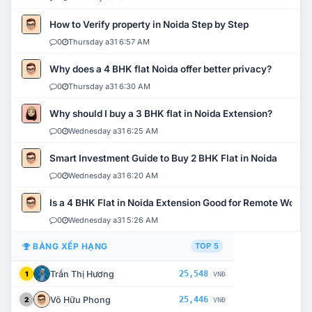
How to Verify property in Noida Step by Step
0
Thursday a31 6:57 AM
Why does a 4 BHK flat Noida offer better privacy?
0
Thursday a31 6:30 AM
Why should I buy a 3 BHK flat in Noida Extension?
0
Wednesday a31 6:25 AM
Smart Investment Guide to Buy 2 BHK Flat in Noida
0
Wednesday a31 6:20 AM
Is a 4 BHK Flat in Noida Extension Good for Remote Work?
0
Wednesday a31 5:26 AM
BẢNG XẾP HẠNG
TOP 5
Trần Thị Hương
25,548
1
VNĐ
Võ Hữu Phong
25,446
2
VNĐ