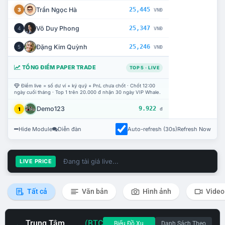
Trần Ngọc Hà
25,445
3
VNĐ
Võ Duy Phong
25,347
4
VNĐ
Đặng Kim Quỳnh
25,246
5
VNĐ
TỔNG ĐIỂM PAPER TRADE
TOP 5 · LIVE
Điểm live = số dư ví + ký quỹ + PnL chưa chốt · Chốt 12:00
ngày cuối tháng · Top 1 trên 20.000 đ nhận 30 ngày VIP Whale.
Demo123
9.922
1
đ
Hide Module
Diễn đàn
Auto-refresh (30s)
Refresh Now
Đang tải giá live...
LIVE PRICE
Tất cả
Văn bản
Hình ảnh
Video
Trung Tâm
(BTC
Biểu Đồ Xu
Danh Sách Theo