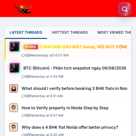
LATEST THREADS
HOTTEST THREADS
MOST VIEWED THRE
CẢNH BÁO BẢO MẬT &amp; NỘI QUY CỘNG ĐỒNG
VÀNG
0
Wednesday a31 6:07 AM
BTC (Bitcoin) - Phân tích snapshot ngày 06/08/2026
0
Yesterday at 2:43 PM
What should I verify before booking 3 BHK flats in Noida?
0
Yesterday at 8:01 AM
How to Verify property in Noida Step by Step
0
Yesterday at 6:57 AM
Why does a 4 BHK flat Noida offer better privacy?
0
Yesterday at 6:30 AM