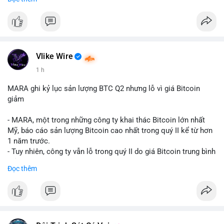
mục chứng chỉ cho tài sản số tại Mỹ.
- Sự trì hoãn có thể ảnh hưởng đến sự tin tưởng của nhà đầu tư
và phát triển thị trường crypto tại Mỹ.
$btc $eth
Vlike Wire
#vlikevn
#titanbot
1 h
📰 Nguồn: CoinDesk
MARA ghi kỷ lục sản lượng BTC Q2 nhưng lỗ vì giá Bitcoin
giảm
- MARA, một trong những công ty khai thác Bitcoin lớn nhất
Mỹ, báo cáo sản lượng Bitcoin cao nhất trong quý II kể từ hơn
1 năm trước.
- Tuy nhiên, công ty vẫn lỗ trong quý II do giá Bitcoin trung bình
giảm 28% so với cùng kỳ năm trước.
Đọc thêm
- Sự tăng sản lượng không đủ bù đắp cho sự suy giảm giá trị
của Bitcoin, ảnh hưởng trực tiếp đến doanh thu và lợi nhuận.
$btc
#btc