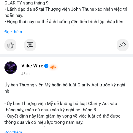
CLARITY sang tháng 9.
• Lãnh đạo đa số tại Thượng viện John Thune xác nhận việc trì
hoãn này.
• Động thái này có thể ảnh hưởng đến tiến trình lập pháp liên
quan đến khung pháp lý tiền điện tử tại Mỹ.
Đọc thêm
$btc $eth
#vlikevn
#titanbot
📰 Nguồn: Cointelegraph
Vlike Wire
45 m
Ủy ban Thượng viện Mỹ hoãn bỏ luật Clarity Act trước kỳ nghỉ
hè
- Ủy ban Thượng viện Mỹ sẽ không bỏ luật Clarity Act vào
tháng này, mặc dù chưa vào kỳ nghỉ hè tháng 8.
- Quyết định này làm giảm hy vọng về việc luật có thể được
thông qua và có hiệu lực trong năm nay.
- Luật Clarity Act nhằm cung cấp quy định rõ ràng hơn về danh
Đọc thêm