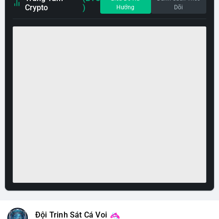
Crypto
)
Hướng
Dõi
Đội Trinh Sát Cá Voi