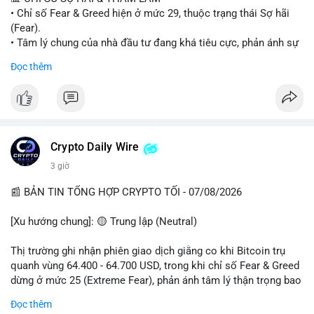
• Chỉ số Fear & Greed hiện ở mức 29, thuộc trạng thái Sợ hãi
#vlikevn
#titanbot
(Fear).
• Tâm lý chung của nhà đầu tư đang khá tiêu cực, phản ánh sự
📰 Nguồn: Cointelegraph
thận trọng cao độ trước các biến động thị trường.
Đọc thêm
📈 XU HƯỚNG TÌM KIẾM & THẢO LUẬN
• CoinGecko Trending: Plume (PLUME), Cash Cat (CASHCAT),
Biconomy (BICO), Hashflow (HFT), Ondo (ONDO), StonkBroker
(STONKBROKER), (PUMP).
• LunarCrush Trending: Ethereum, Solana, Dogecoin, Polkadot,
Crypto Daily Wire
Chainlink.
3 giờ
• Google Trends Việt Nam: Các chủ đề về bóng đá (Man Utd,
Viettel) và các từ khóa đời sống khác đang chiếm ưu thế.
📰 BẢN TIN TỔNG HỢP CRYPTO TỐI - 07/08/2026
💬 DÒNG CHẢY TIN TỨC & TRUYỀN THÔNG
[Xu hướng chung]: 🟡 Trung lập (Neutral)
• Tin tức pháp lý: Tòa phúc thẩm Hoa Kỳ giữ nguyên bản án 25
năm tù đối với Sam Bankman-Fried (FTX).
Thị trường ghi nhận phiên giao dịch giằng co khi Bitcoin trụ
• Tin tức vĩ mô: Cảnh báo về tình trạng stagflation (lạm phát
quanh vùng 64.400 - 64.700 USD, trong khi chỉ số Fear & Greed
đình trệ) từ dữ liệu PMI của Mỹ; thu nhập của người Mỹ đang
dừng ở mức 25 (Extreme Fear), phản ánh tâm lý thận trọng bao
chịu áp lực lớn.
trùm giới đầu tư.
Đọc thêm
• Tin tức Binance: Binance chuẩn bị nâng cấp dịch vụ giao dịch