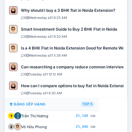
Why should I buy a 3 BHK flat in Noida Extension?
0
Wednesday a31 6:25 AM
Smart Investment Guide to Buy 2 BHK Flat in Noida
0
Wednesday a31 6:20 AM
Is a 4 BHK Flat in Noida Extension Good for Remote Work?
0
Wednesday a31 5:26 AM
Can researching a company reduce common interview mi
0
Tuesday a31 10:12 AM
How can I compare options to buy flat in Noida Extension?
0
Tuesday a31 6:30 AM
BẢNG XẾP HẠNG
TOP 5
Trần Thị Hương
25,548
1
VNĐ
Võ Hữu Phong
25,446
2
VNĐ