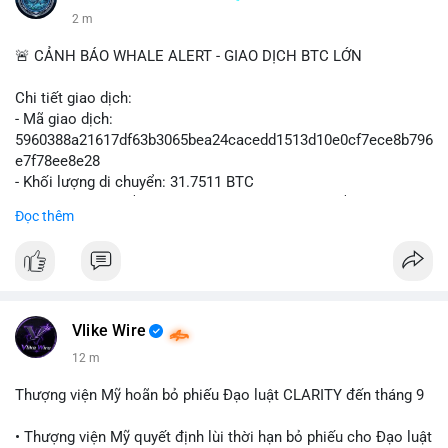
2 m
🚨 CẢNH BÁO WHALE ALERT - GIAO DỊCH BTC LỚN
Chi tiết giao dịch:
- Mã giao dịch:
5960388a21617df63b3065bea24cacedd1513d10e0cf7ece8b796
e7f78ee8e28
- Khối lượng di chuyển: 31.7511 BTC
- Giá trị ước tính: $2,042,300.50 USD (theo thị giá $64,322.12
Đọc thêm
USD)
- Thời gian: 03:19:19 2
Vlike Wire
12 m
Thượng viện Mỹ hoãn bỏ phiếu Đạo luật CLARITY đến tháng 9
• Thượng viện Mỹ quyết định lùi thời hạn bỏ phiếu cho Đạo luật