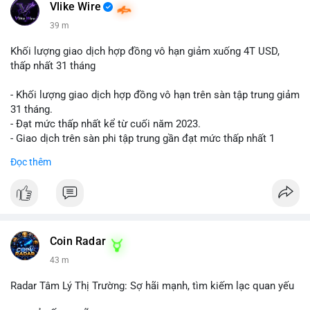
📰 Nguồn: Cointelegraph
Vlike Wire
39 m
Khối lượng giao dịch hợp đồng vô hạn giảm xuống 4T USD,
thấp nhất 31 tháng
- Khối lượng giao dịch hợp đồng vô hạn trên sàn tập trung giảm
31 tháng.
- Đạt mức thấp nhất kể từ cuối năm 2023.
- Giao dịch trên sàn phi tập trung gần đạt mức thấp nhất 1
năm.
Đọc thêm
#binancesquare
#cryptonews
#cex
#futures
$btc $eth
#vlikevn
#titanbot
Coin Radar
43 m
📰 Nguồn: Cointelegraph
Radar Tâm Lý Thị Trường: Sợ hãi mạnh, tìm kiếm lạc quan yếu