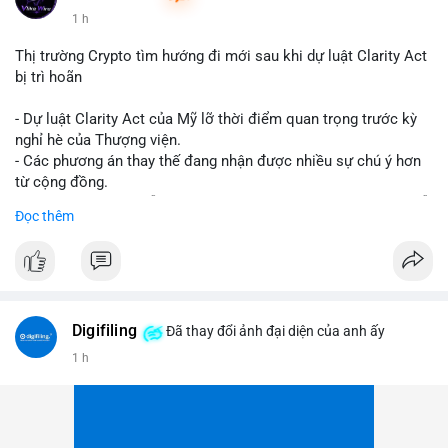
1 h
Thị trường Crypto tìm hướng đi mới sau khi dự luật Clarity Act
bị trì hoãn
- Dự luật Clarity Act của Mỹ lỡ thời điểm quan trọng trước kỳ
nghỉ hè của Thượng viện.
- Các phương án thay thế đang nhận được nhiều sự chú ý hơn
từ cộng đồng.
- Thị trường crypto vẫn tiếp tục vận động bất chấp sự chậm trễ
Đọc thêm
về pháp lý.
#binancesquare
#cryptonews
#regulation
#uspolitics
$btc $eth
Digifiling
Đã thay đổi ảnh đại diện của anh ấy
#vlikevn
#titanbot
1 h
📰 Nguồn: CoinDesk