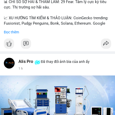
📊 CHỈ SỐ SỢ HÃI & THAM LAM: 29 Fear. Tâm lý cực kỳ tiêu
cực. Thị trường sợ hãi sâu.
📈 XU HƯỚNG TÌM KIẾM & THẢO LUẬN: CoinGecko trending:
Fusionist, Pudgy Penguins, Bonk, Solana, Ethereum. Google
Trends Việt Nam: vietnam vs cambodia, cà phê, thành lộc, hồ
Đọc thêm
tiêu, vũ khí hạt nhân, đội tuyển Brasil, cúp U20 Châu Á.
LunarCrush trending: Ethereum, Solana, Taylor Swift, Tesla,
UFC 310, Premier League, Champions League, NCAA Football,
Dogecoin, LeBron James, Andreessen Horowitz, NFL,
Polkadot, Real Madrid, Beyoncé, Microsoft, UFC 311, Chainlink,
MrBeast, Google. Binance Square: nhiều post về lệnh long, lợi
Alis Pro
Đã thay đổi ảnh bìa của anh ấy
nhuận, $HFT/$SKYAI, $RIVER, $WLD, $ALLO, Top trader 30
1 h
ngày, POV Binancian, bình nước Binance, sân khấu, chia sẻ trải
nghiệm.
💬 DÒNG CHẢY TIN TỨC & TRUYỀN THÔNG: Telegram
CoinTelegraph: Saylor nói Bitcoin không cần rõ ràng, Mỹ cần
rõ ràng; CEX futures volume giảm xuống $4 tỷ trong tháng 7,
thấp nhất từ tháng 12/2023; Prophet Market ra mắt thị trường
dự đoán human vs AI; Trump nói crypto làเรื่อง lớn, người dùng