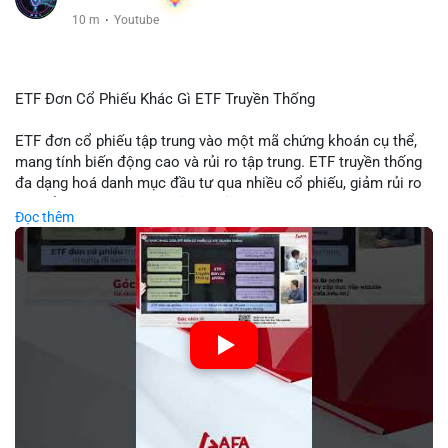
10 m
·
Youtube
ETF Đơn Cổ Phiếu Khác Gì ETF Truyền Thống
ETF đơn cổ phiếu tập trung vào một mã chứng khoán cụ thể,
mang tính biến động cao và rủi ro tập trung. ETF truyền thống
đa dạng hoá danh mục đầu tư qua nhiều cổ phiếu, giảm rủi ro
cụ thể. Sự khác biệt này ảnh hưởng đến chiến lược phân배 tài
Đọc thêm
sản và mức độ tiếp xúc với thị trường.
🎥 Xem video trực tiếp tại:
Nguồn: Tài chính & Kinh doanh