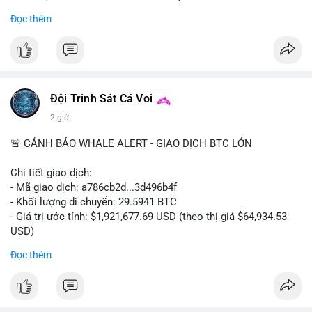
- Khối lượng giao dịch Futures hiện cao gấp 8 lần so với giao
Đọc thêm
dịch Spot.
#binance
#btc
#cryptonews
#bitcoin
#futures
$btc
Đội Trinh Sát Cá Voi
#vlikevn
#titanbot
2 giờ
📰 Nguồn: Cointelegraph
🚨 CẢNH BÁO WHALE ALERT - GIAO DỊCH BTC LỚN
Chi tiết giao dịch:
- Mã giao dịch: a786cb2d...3d496b4f
- Khối lượng di chuyển: 29.5941 BTC
- Giá trị ước tính: $1,921,677.69 USD (theo thị giá $64,934.53
USD)
- Thời gian: 11:19:59 2026-08-07 UTC
Đọc thêm
Nhận định phân tích: Giao dịch gần 30 BTC trị giá gần 2 triệu
USD được thực hiện trong một khối chưa xác nhận cho thấy
dấu hiệu di chuyển vốn có chủ đích. Với khối lượng này, khả