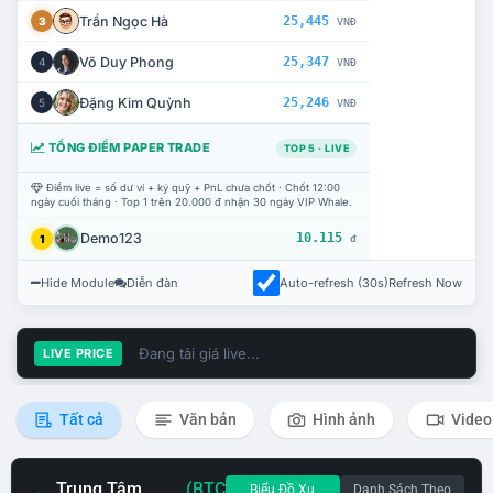
Trần Ngọc Hà
25,445
3
VNĐ
Võ Duy Phong
25,347
4
VNĐ
Đặng Kim Quỳnh
25,246
5
VNĐ
TỔNG ĐIỂM PAPER TRADE
TOP 5 · LIVE
Điểm live = số dư ví + ký quỹ + PnL chưa chốt · Chốt 12:00
ngày cuối tháng · Top 1 trên 20.000 đ nhận 30 ngày VIP Whale.
Demo123
10.115
1
đ
Hide Module
Diễn đàn
Auto-refresh (30s)
Refresh Now
Đang tải giá live...
LIVE PRICE
Tất cả
Văn bản
Hình ảnh
Video
Trung Tâm
(BTC
Biểu Đồ Xu
Danh Sách Theo