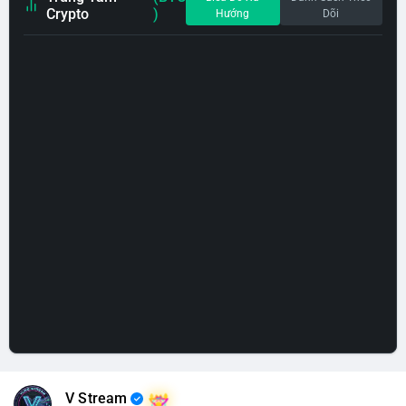
Crypto
)
Hướng
Dõi
V Stream