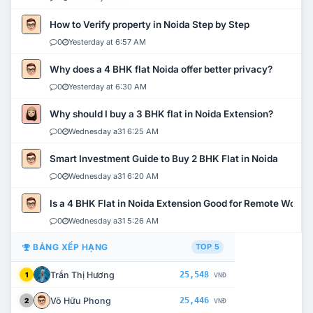
How to Verify property in Noida Step by Step
0
Yesterday at 6:57 AM
Why does a 4 BHK flat Noida offer better privacy?
0
Yesterday at 6:30 AM
Why should I buy a 3 BHK flat in Noida Extension?
0
Wednesday a31 6:25 AM
Smart Investment Guide to Buy 2 BHK Flat in Noida
0
Wednesday a31 6:20 AM
Is a 4 BHK Flat in Noida Extension Good for Remote Work?
0
Wednesday a31 5:26 AM
BẢNG XẾP HẠNG
TOP 5
Trần Thị Hương
25,548
1
VNĐ
Võ Hữu Phong
25,446
2
VNĐ