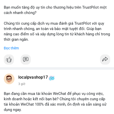
Bạn muốn tăng độ uy tín cho thương hiệu trên TrustPilot một
cách nhanh chóng?
Chúng tôi cung cấp dịch vụ mua đánh giá TrustPilot với quy
trình nhanh chóng, an toàn và bảo mật tuyệt đối. Giúp bạn
nâng cao điểm số và xây dựng lòng tin từ khách hàng chỉ trong
thời gian ngắn.
Đọc thêm
Đặt hàng ngay hôm nay để nhận ưu đãi:
👉 Order tại: localpvashop
👉 Phản hồi 24/7
👉 WhatsApp: +1 660 215-8938
👉 Telegram: @localpvashop
localpvashop17
👉 Email: localpvashop@gmail.com
3 giờ
Đừng bỏ lỡ cơ hội cải thiện danh tiếng trực tuyến của bạn một
Bạn đang cần mua tài khoản WeChat để phục vụ công việc,
cách hiệu quả!
kinh doanh hoặc kết nối bạn bè? Chúng tôi chuyên cung cấp
tài khoản WeChat 100% đã xác minh, ổn định và sẵn sàng sử
dụng ngay.