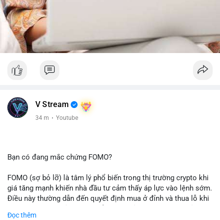
V Stream
34 m
·
Youtube
Bạn có đang mắc chứng FOMO?
FOMO (sợ bỏ lỡ) là tâm lý phổ biến trong thị trường crypto khi
giá tăng mạnh khiến nhà đầu tư cảm thấy áp lực vào lệnh sớm.
Điều này thường dẫn đến quyết định mua ở đỉnh và thua lỗ khi
thị trường điều chỉnh. Cần kiểm soát cảm xúc và tuân thủ
Đọc thêm
chiến lược đầu tư rõ ràng.