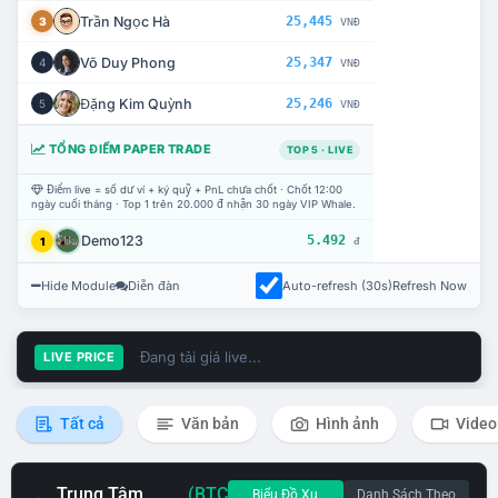
Trần Ngọc Hà
25,445
3
VNĐ
Võ Duy Phong
25,347
4
VNĐ
Đặng Kim Quỳnh
25,246
5
VNĐ
TỔNG ĐIỂM PAPER TRADE
TOP 5 · LIVE
Điểm live = số dư ví + ký quỹ + PnL chưa chốt · Chốt 12:00
ngày cuối tháng · Top 1 trên 20.000 đ nhận 30 ngày VIP Whale.
Demo123
5.492
1
đ
Hide Module
Diễn đàn
Auto-refresh (30s)
Refresh Now
Đang tải giá live...
LIVE PRICE
Tất cả
Văn bản
Hình ảnh
Video
Trung Tâm
(BTC
Biểu Đồ Xu
Danh Sách Theo