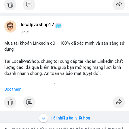
✅ Email: localpvashop@gmail.com
Chất lượng đảm bảo, hỗ trợ tận tình. Hãy liên hệ ngay hôm
nay!
localpvashop17
3 giờ
Mua tài khoản LinkedIn cũ – 100% đã xác minh và sẵn sàng sử
dụng.
Tại LocalPvaShop, chúng tôi cung cấp tài khoản LinkedIn chất
lượng cao, đã qua kiểm tra, giúp bạn mở rộng mạng lưới kinh
doanh nhanh chóng. An toàn và bảo mật tuyệt đối.
Đặt hàng ngay hôm nay để nhận ưu đãi tốt nhất!
Đọc thêm
✅ Đặt hàng: localpvashop
✅ Phản hồi trong 24 giờ
✅ WhatsApp: +1 (66
215-8938
✅ Telegram: @localpvashop
Tải nhiều bài viết hơn
✅ Email: localpvashop@gmail.com