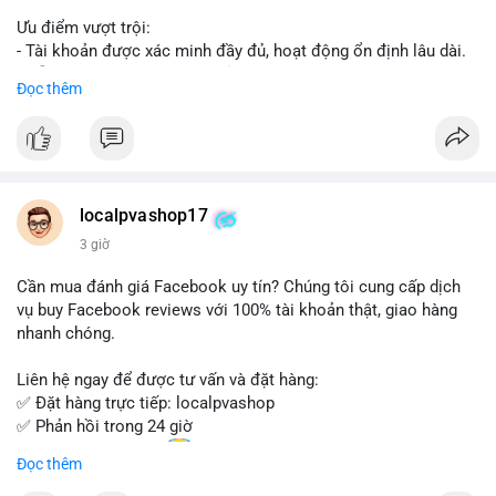
Ưu điểm vượt trội:
- Tài khoản được xác minh đầy đủ, hoạt động ổn định lâu dài.
- Hỗ trợ khách hàng 24/7, phản hồi nhanh chóng.
Đọc thêm
- Giao dịch an toàn, bảo mật thông tin.
Đặt hàng ngay hôm nay để nhận ưu đãi tốt nhất!
Liên hệ với chúng tôi qua:
localpvashop17
- WhatsApp: +1 (66
215-8938
- Telegram: @localpvashop
3 giờ
- Email: localpvashop@gmail.com
Cần mua đánh giá Facebook uy tín? Chúng tôi cung cấp dịch
Đừng bỏ lỡ cơ hội sở hữu tài khoản WeChat chất lượng với giá
vụ buy Facebook reviews với 100% tài khoản thật, giao hàng
tốt. Liên hệ ngay!
nhanh chóng.
Liên hệ ngay để được tư vấn và đặt hàng:
✅ Đặt hàng trực tiếp: localpvashop
✅ Phản hồi trong 24 giờ
✅ WhatsApp: +1 (66
215-8938
Đọc thêm
✅ Telegram: @localpvashop