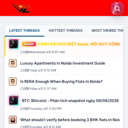
LATEST THREADS
HOTTEST THREADS
MOST VIEWED THRE
CẢNH BÁO BẢO MẬT &amp; NỘI QUY CỘNG ĐỒN
VÀNG
0
Wednesday a31 6:07 AM
Luxury Apartments in Noida Investment Guide
0
Friday a31 6:13 AM
Is RERA Enough When Buying Flats in Noida?
0
Friday a31 5:37 AM
BTC (Bitcoin) - Phân tích snapshot ngày 06/08/2026
0
Thursday a31 2:43 PM
What should I verify before booking 3 BHK flats in Noida?
0
Thursday a31 8:01 AM