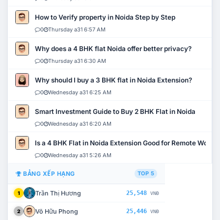
How to Verify property in Noida Step by Step
0
Thursday a31 6:57 AM
Why does a 4 BHK flat Noida offer better privacy?
0
Thursday a31 6:30 AM
Why should I buy a 3 BHK flat in Noida Extension?
0
Wednesday a31 6:25 AM
Smart Investment Guide to Buy 2 BHK Flat in Noida
0
Wednesday a31 6:20 AM
Is a 4 BHK Flat in Noida Extension Good for Remote Work?
0
Wednesday a31 5:26 AM
BẢNG XẾP HẠNG
TOP 5
Trần Thị Hương
25,548
1
VNĐ
Võ Hữu Phong
25,446
2
VNĐ