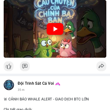
🎥 Xem video trực tiếp tại:
Nguồn: Cú Thông Thái
Đội Trinh Sát Cá Voi
35 m
🚨 CẢNH BÁO WHALE ALERT - GIAO DỊCH BTC LỚN
Chi tiết giao dịch: