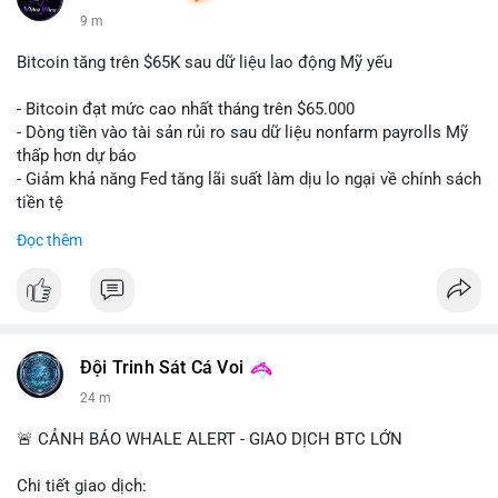
9 m
Bitcoin tăng trên $65K sau dữ liệu lao động Mỹ yếu
- Bitcoin đạt mức cao nhất tháng trên $65.000
- Dòng tiền vào tài sản rủi ro sau dữ liệu nonfarm payrolls Mỹ
thấp hơn dự báo
- Giảm khả năng Fed tăng lãi suất làm dịu lo ngại về chính sách
tiền tệ
#binancesquare
#cryptonews
#btc
Đọc thêm
$btc
#vlikevn
#titanbot
📰 Nguồn: Cointelegraph
Đội Trinh Sát Cá Voi
24 m
🚨 CẢNH BÁO WHALE ALERT - GIAO DỊCH BTC LỚN
Chi tiết giao dịch: