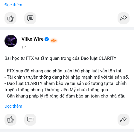
Đọc thêm
$btc
#vlikevn
#titanbot
📰 Nguồn: CoinDesk
Vlike Wire
1 h
Bài học từ FTX và tầm quan trọng của Đạo luật CLARITY
- FTX sụp đổ nhưng các phần tuân thủ pháp luật vẫn tồn tại.
- Tài chính truyền thống đang hội nhập mạnh mẽ với tài sản số.
- Đạo luật CLARITY nhằm bảo vệ tài sản số tương tự tài chính
truyền thống nhưng Thượng viện Mỹ chưa thông qua.
- Cần khung pháp lý rõ ràng để đảm bảo an toàn cho nhà đầu
tư.
Đọc thêm
#binancesquare
#cryptonews
#ftx
#regulation
#clarityact
$btc $eth