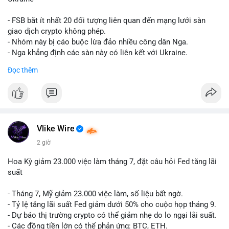
giống nhau ở mọi bài như
#whalealert
,
#smartmoney
,
#cryptonews
,
#vlikesignals
. Mỗi bài viết phải có bộ hashtag
- FSB bắt ít nhất 20 đối tượng liên quan đến mạng lưới sàn
riêng biệt phản ánh đúng nội dung cụ thể của giao dịch đó. Ví
giao dịch crypto không phép.
dụ nếu giao dịch 45 BTC chuyển ví lạnh:
#45btc
#vilanh
- Nhóm này bị cáo buộc lừa đảo nhiều công dân Nga.
#tichluydaihan
#btcmempool
. KHÔNG dùng hashtag tên mô
- Nga khẳng định các sàn này có liên kết với Ukraine.
hình AI (
#gpt
,
#deepseek
,
#gemini
,
#claude
,
#ai
).
Đọc thêm
#russia
#cryptonews
#regulation
#fsb
$btc $eth
#vlikevn
#titanbot
Vlike Wire
📰 Nguồn: CoinDesk
2 giờ
Hoa Kỳ giảm 23.000 việc làm tháng 7, đặt câu hỏi Fed tăng lãi
suất
- Tháng 7, Mỹ giảm 23.000 việc làm, số liệu bất ngờ.
- Tỷ lệ tăng lãi suất Fed giảm dưới 50% cho cuộc họp tháng 9.
- Dự báo thị trường crypto có thể giảm nhẹ do lo ngại lãi suất.
- Các đồng tiền lớn có thể phản ứng: BTC, ETH.