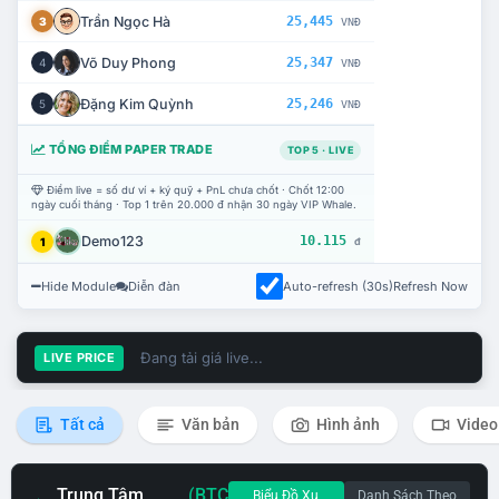
Trần Ngọc Hà
25,445
3
VNĐ
Võ Duy Phong
25,347
4
VNĐ
Đặng Kim Quỳnh
25,246
5
VNĐ
TỔNG ĐIỂM PAPER TRADE
TOP 5 · LIVE
Điểm live = số dư ví + ký quỹ + PnL chưa chốt · Chốt 12:00
ngày cuối tháng · Top 1 trên 20.000 đ nhận 30 ngày VIP Whale.
Demo123
10.115
1
đ
Hide Module
Diễn đàn
Auto-refresh (30s)
Refresh Now
Đang tải giá live...
LIVE PRICE
Tất cả
Văn bản
Hình ảnh
Video
Trung Tâm
(BTC
Biểu Đồ Xu
Danh Sách Theo