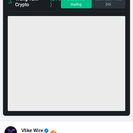
Crypto
)
Hướng
Dõi
Vlike Wire