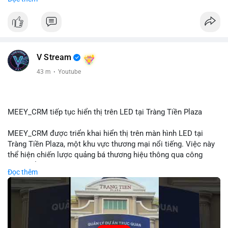
#72dot2609btc
#4triệu7usd
#chuyểnvílạnh
#áplựcbántiềmnăng
#mempoolbtc
#vlikevn
#titanbot
📰 Nguồn: Cointelegraph
V Stream
43 m
·
Youtube
MEEY_CRM tiếp tục hiển thị trên LED tại Tràng Tiền Plaza
MEEY_CRM được triển khai hiển thị trên màn hình LED tại
Tràng Tiền Plaza, một khu vực thương mại nổi tiếng. Việc này
thể hiện chiến lược quảng bá thương hiệu thông qua công
nghệ hiển thị công cộng. Tràng Tiền Plaza thu hút lượng khách
Đọc thêm
lớn hàng ngày, giúp tăng cường nhận diện thương hiệu
MEEY_CRM. Mô hình này kết hợp công nghệ LED với việc đặt
sản tại điểm giao thông quan trọng.
🎥 Xem video trực tiếp tại: