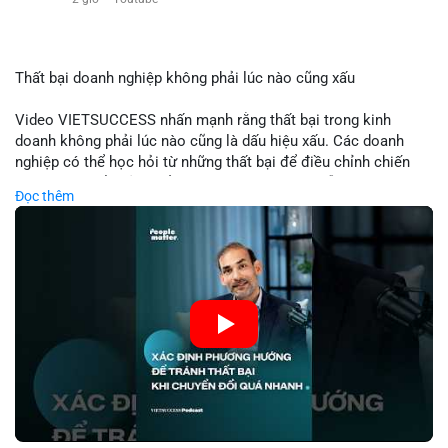
$eth
#vlikevn
#titanbot
Thất bại doanh nghiệp không phải lúc nào cũng xấu
📰 Nguồn: Cointelegraph
Video VIETSUCCESS nhấn mạnh rằng thất bại trong kinh
doanh không phải lúc nào cũng là dấu hiệu xấu. Các doanh
nghiệp có thể học hỏi từ những thất bại để điều chỉnh chiến
lược, phát triển sản phẩm mới, hoặc phát hiện lỗi trong quy
Đọc thêm
trình. Trong lĩnh vực tài chính và crypto, hiểu rõ nguyên nhân
thất bại giúp quản lý rủi ro hiệu quả và tránh lặp lại sai lầm.
Điều này đặc biệt quan trọng khi áp dụng vào các mô hình kinh
doanh mới hoặc đầu tư vào dự án blockchain.
🎥 Xem video trực tiếp tại:
Nguồn: VIETSUCCESS