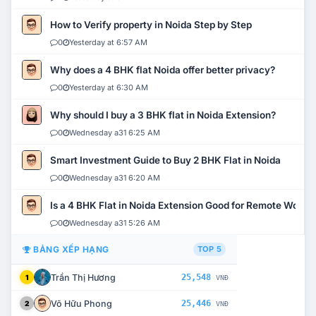
How to Verify property in Noida Step by Step
0
Yesterday at 6:57 AM
Why does a 4 BHK flat Noida offer better privacy?
0
Yesterday at 6:30 AM
Why should I buy a 3 BHK flat in Noida Extension?
0
Wednesday a31 6:25 AM
Smart Investment Guide to Buy 2 BHK Flat in Noida
0
Wednesday a31 6:20 AM
Is a 4 BHK Flat in Noida Extension Good for Remote Work?
0
Wednesday a31 5:26 AM
BẢNG XẾP HẠNG
TOP 5
Trần Thị Hương
25,548
1
VNĐ
Võ Hữu Phong
25,446
2
VNĐ