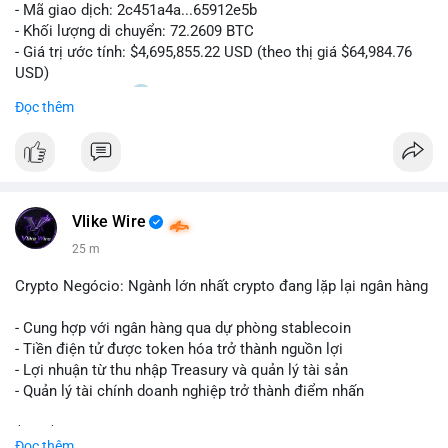
- Mã giao dịch: 2c451a4a...65912e5b
- Khối lượng di chuyển: 72.2609 BTC
- Giá trị ước tính: $4,695,855.22 USD (theo thị giá $64,984.76
USD)
- Thời gian: 15:20
0 2026-08-07 UTC
Đọc thêm
Nhận định phân tích hành vi của Cá voi dựa trên giao dịch này:
Lượng BTC trị giá gần 4,7 triệu USD được dồn vào một giao
dịch duy nhất cho thấy dấu hiệu chuyển tiền có chủ đích,
không phải hành động phân tán nhỏ lẻ. Nếu điểm đến là ví sàn
Vlike Wire
giao dịch, áp lực bán ngắn hạn có thể gia tăng, ảnh hưởng đến
tâm lý nhà đầu tư. Ngược lại, nếu dòng tiền đổ về ví lạnh, đây
25 m
là tín hiệu tích lũy dài hạn, cho thấy cá voi đang gom hàng ở
vùng giá hiện tại thay vì thoát ra.
Crypto Negócio: Ngành lớn nhất crypto đang lặp lại ngân hàng
Lời khuyên ngắn gọn cho nhà đầu tư nhỏ lẻ: Theo dõi sát địa
- Cung hợp với ngân hàng qua dự phòng stablecoin
chỉ nhận của giao dịch này trong 24-48 giờ tới. Đừng vội hành
- Tiền điện tử được token hóa trở thành nguồn lợi
động theo cảm xúc khi chỉ dựa vào một lệnh chuyển đơn lẻ;
- Lợi nhuận từ thu nhập Treasury và quản lý tài sản
hãy quan sát thêm các lệnh tiếp theo để xác nhận xu hướng
- Quản lý tài chính doanh nghiệp trở thành điểm nhấn
dòng tiền trước khi điều chỉnh vị thế.
$btc $eth
Đọc thêm