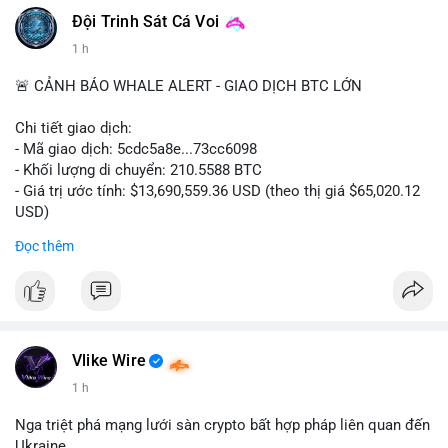
#vlikevn
#titanbot
Đội Trinh Sát Cá Voi
1 h
📰 Nguồn: CoinDesk
🚨 CẢNH BÁO WHALE ALERT - GIAO DỊCH BTC LỚN
Chi tiết giao dịch:
- Mã giao dịch: 5cdc5a8e...73cc6098
- Khối lượng di chuyển: 210.5588 BTC
- Giá trị ước tính: $13,690,559.36 USD (theo thị giá $65,020.12
USD)
- Thời gian: 14:19:51 2026-08-07 UTC
Đọc thêm
Nhận định phân tích hành vi của Cá voi dựa trên giao dịch này
(ví dụ: chuyển dịch lượng lớn coin, gom hàng ví lạnh, áp lực
bán tiềm năng...) và tác động tâm lý thị trường.
Lời khuyên ngắn gọn cho nhà đầu tư nhỏ lẻ.
Vlike Wire
Hashtags: Tự trích xuất 3-5 hashtag ĐỘC NHẤT từ nội dung
1 h
chính của bài viết này. Hashtag phải là các từ khóa cụ thể xuất
hiện trong bài (khối lượng BTC, hành vi cá voi, loại ví, mức giá
Nga triệt phá mạng lưới sàn crypto bất hợp pháp liên quan đến
USD). TUYỆT ĐỐI KHÔNG lặp lại các hashtag chung chung
Ukraine