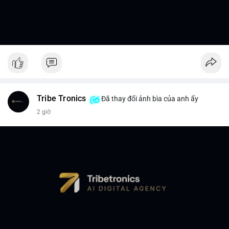
Tribe Tronics
Đã thay đổi ảnh bìa của anh ấy
2 giờ