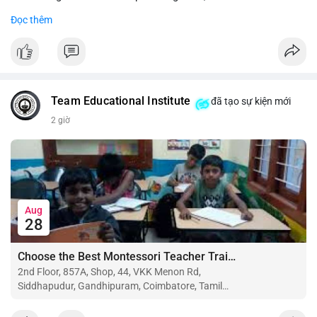
Đọc thêm
#binancesquare
#cryptonews
#btc
#eth
$btc $eth
#vlikevn
#titanbot
Team Educational Institute
đã tạo sự kiện mới
📰 Nguồn: CoinDesk
2 giờ
Aug
28
Choose the Best Montessori Teacher Training Institute in Coimbatore for a Rewarding Career
2nd Floor, 857A, Shop, 44, VKK Menon Rd,
Siddhapudur, Gandhipuram, Coimbatore, Tamil
Nadu 641044