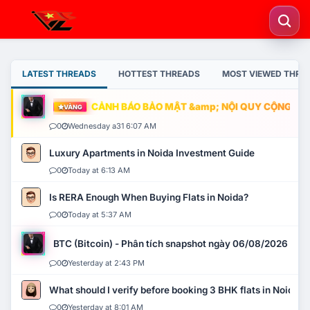
LATEST THREADS
HOTTEST THREADS
MOST VIEWED THRE
CẢNH BÁO BẢO MẬT &amp; NỘI QUY CỘNG ĐỒNG
VÀNG
0
Wednesday a31 6:07 AM
Luxury Apartments in Noida Investment Guide
0
Today at 6:13 AM
Is RERA Enough When Buying Flats in Noida?
0
Today at 5:37 AM
BTC (Bitcoin) - Phân tích snapshot ngày 06/08/2026
0
Yesterday at 2:43 PM
What should I verify before booking 3 BHK flats in Noida?
0
Yesterday at 8:01 AM