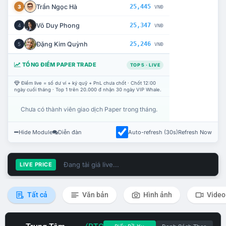
Trần Ngọc Hà
25,445
3
VNĐ
Võ Duy Phong
25,347
4
VNĐ
Đặng Kim Quỳnh
25,246
5
VNĐ
TỔNG ĐIỂM PAPER TRADE
TOP 5 · LIVE
Điểm live = số dư ví + ký quỹ + PnL chưa chốt · Chốt 12:00
ngày cuối tháng · Top 1 trên 20.000 đ nhận 30 ngày VIP Whale.
Chưa có thành viên giao dịch Paper trong tháng.
Hide Module
Diễn đàn
Auto-refresh (30s)
Refresh Now
Đang tải giá live...
LIVE PRICE
Tất cả
Văn bản
Hình ảnh
Video