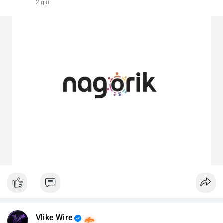
2 giờ
Vlike Wire