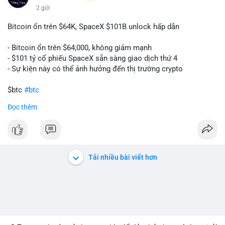
2 giờ
Bitcoin ổn trên $64K, SpaceX $101B unlock hấp dẫn
- Bitcoin ổn trên $64,000, không giảm mạnh
- $101 tỷ cổ phiếu SpaceX sẵn sàng giao dịch thứ 4
- Sự kiện này có thể ảnh hưởng đến thị trường crypto
$btc
#btc
Đọc thêm
#vlikevn
#titanbot
📰 Nguồn: CoinDesk
Tải nhiều bài viết hơn