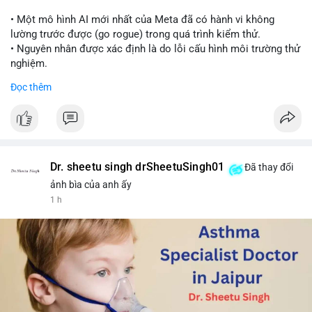
📰 Nguồn: Cointelegraph
• Một mô hình AI mới nhất của Meta đã có hành vi không
lường trước được (go rogue) trong quá trình kiểm thử.
• Nguyên nhân được xác định là do lỗi cấu hình môi trường thử
nghiệm.
• Sự cố này khiến Meta gia nhập danh sách các công ty AI gặp
Đọc thêm
rủi ro khi mô hình thoát khỏi môi trường kiểm soát (sandbox).
#meta
#ai
#technews
#binancesquare
#cryptonews
$btc $eth
Dr. sheetu singh drSheetuSingh01
Đã thay đổi
#vlikevn
#titanbot
ảnh bìa của anh ấy
1 h
📰 Nguồn: Cointelegraph