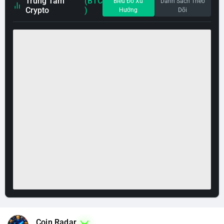
Trung Tâm
(BTC
Biểu Đồ Xu
Danh Sách Theo
Crypto
)
Hướng
Dõi
Coin Radar