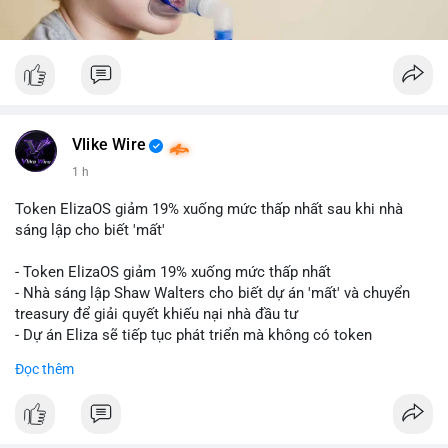
Vlike Wire
1 h
Token ElizaOS giảm 19% xuống mức thấp nhất sau khi nhà
sáng lập cho biết 'mất'
- Token ElizaOS giảm 19% xuống mức thấp nhất
- Nhà sáng lập Shaw Walters cho biết dự án 'mất' và chuyển
treasury để giải quyết khiếu nại nhà đầu tư
- Dự án Eliza sẽ tiếp tục phát triển mà không có token
cryptocurrency liên quan
Đọc thêm
#binancesquare
#cryptonews
#elizaos
#blockchain
$elizaos