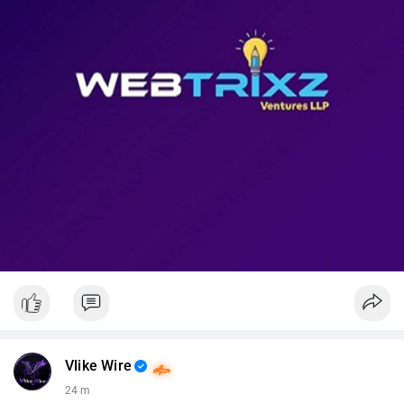
📊 Nguồn: Radar Tâm Lý Thị Trường
Vlike Wire
24 m