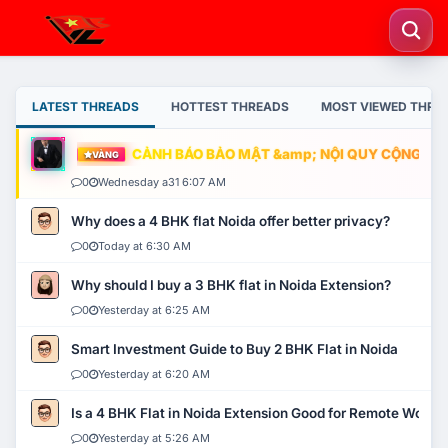
LATEST THREADS
HOTTEST THREADS
MOST VIEWED THRE
CẢNH BÁO BẢO MẬT &amp; NỘI QUY CỘNG ĐỒNG
VÀNG
0
Wednesday a31 6:07 AM
Why does a 4 BHK flat Noida offer better privacy?
0
Today at 6:30 AM
Why should I buy a 3 BHK flat in Noida Extension?
0
Yesterday at 6:25 AM
Smart Investment Guide to Buy 2 BHK Flat in Noida
0
Yesterday at 6:20 AM
Is a 4 BHK Flat in Noida Extension Good for Remote Work?
0
Yesterday at 5:26 AM