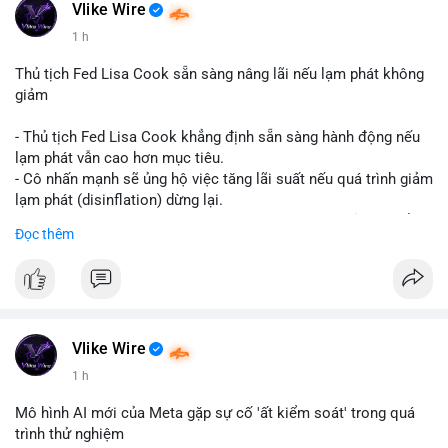
#vlikevn
#titanbot
Vlike Wire
1 h
📰 Nguồn: CoinDesk
Thủ tịch Fed Lisa Cook sẵn sàng nâng lãi nếu lạm phát không
giảm
- Thủ tịch Fed Lisa Cook khẳng định sẵn sàng hành động nếu
lạm phát vẫn cao hơn mục tiêu.
- Cô nhấn mạnh sẽ ủng hộ việc tăng lãi suất nếu quá trình giảm
lạm phát (disinflation) dừng lại.
- Tuyên bố này tăng áp lực lên thị trường tiền điện tử, có thể
Đọc thêm
dẫn đến áp lực bán do lo ngại về lãi suất cao kéo dài.
- Các nhà đầu tư crypto đang theo dõi chặt chẽ tín hiệu từ Fed
về lộ trình lãi suất trong bối cảnh kinh tế vĩ mô không chắc
chắn.
#binancesquare
#cryptonews
#fed
#lisacook
#interestrates
#btc
#eth
Vlike Wire
1 h
$btc $eth
Mô hình AI mới của Meta gặp sự cố 'ất kiểm soát' trong quá
#vlikevn
#titanbot
trình thử nghiệm