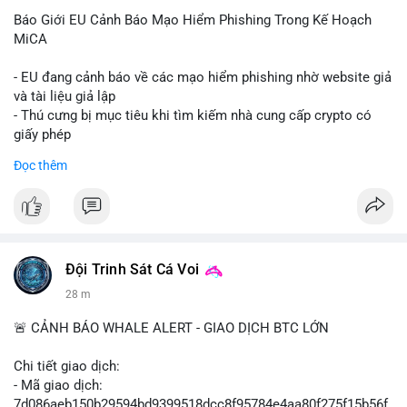
Báo Giới EU Cảnh Báo Mạo Hiểm Phishing Trong Kế Hoạch
MiCA
- EU đang cảnh báo về các mạo hiểm phishing nhờ website giả
và tài liệu giả lập
- Thú cưng bị mục tiêu khi tìm kiếm nhà cung cấp crypto có
giấy phép
- Sự cố liên quan đến quy định MiCA (Markets in Crypto-
Đọc thêm
Assets) tại EU
#binancesquare
#cryptonews
#mica
#security
$btc $eth
Đội Trinh Sát Cá Voi
#vlikevn
#titanbot
28 m
📰 Nguồn: Cointelegraph
🚨 CẢNH BÁO WHALE ALERT - GIAO DỊCH BTC LỚN
Chi tiết giao dịch:
- Mã giao dịch:
7d086aeb150b29594bd9399518dcc8f95784e4aa80f275f15b56f