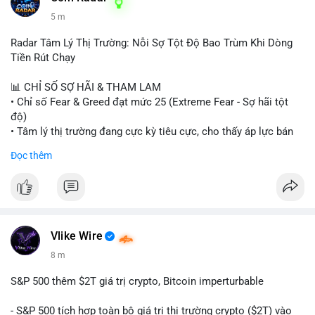
5 m
Radar Tâm Lý Thị Trường: Nỗi Sợ Tột Độ Bao Trùm Khi Dòng
Tiền Rút Chạy
📊 CHỈ SỐ SỢ HÃI & THAM LAM
• Chỉ số Fear & Greed đạt mức 25 (Extreme Fear - Sợ hãi tột
độ)
• Tâm lý thị trường đang cực kỳ tiêu cực, cho thấy áp lực bán
tháo đang chiếm ưu thế.
Đọc thêm
📈 XU HƯỚNG TÌM KIẾM & THẢO LUẬN
• CoinGecko Trending: Heima (HEI), Pi Network (PI), Pudgy
Penguins (PENGU), Cash Cat (CASHCAT), Bitcoin (BTC).
• LunarCrush Trending: Solana, Dogecoin, Polkadot, Chainlink,
Tesla, Apple.
Vlike Wire
• Google Trends Việt Nam: Các chủ đề đời sống như dự báo
8 m
thời tiết, lịch LCK, sông Danube đang chiếm sóng.
S&P 500 thêm $2T giá trị crypto, Bitcoin imperturbable
💬 DÒNG CHẢY TIN TỨC & TRUYỀN THÔNG
• Tin tức quốc tế: Nga chính thức ban hành luật quản lý sàn
- S&P 500 tích hợp toàn bộ giá trị thị trường crypto ($2T) vào