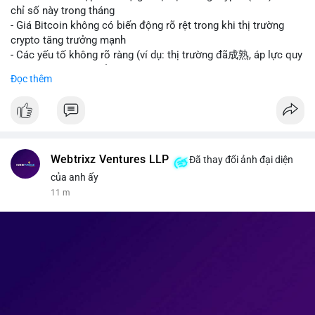
giao dịch crypto; Trung Quốc thắt chặt kiểm soát xuất khẩu
chỉ số này trong tháng
drone đáp trả Mỹ; Tổng thống Trump thảo luận về tác động
- Giá Bitcoin không có biến động rõ rệt trong khi thị trường
kinh tế của AI.
crypto tăng trưởng mạnh
• Binance Square: Cộng đồng đang tranh luận sôi nổi về các
- Các yếu tố không rõ ràng (ví dụ: thị trường đã成熟, áp lực quy
lệnh Short/Long, các chiến lược bám theo kế hoạch (Plan
định) khiến Bitcoin ổn định hơn
Đọc thêm
Break) và các cơ hội từ token mới như $RIVER.
• Binance Announcements: Binance chuẩn bị thêm 10 bStocks
#binancesquare
#cryptonews
#btc
Tokenized Securities làm tài sản thế chấp và tổ chức cuộc thi
giao dịch Squid (QUID).
$btc
• Tin tức nổi bật: XRP Whales đang gom hàng khi giá giảm,
trong khi Ether cho thấy dấu hiệu bán tháo mạnh hơn;
#vlikevn
#titanbot
Webtrixz Ventures LLP
Đã thay đổi ảnh đại diện
CASHCAT tăng trưởng đột biến 120% nhờ Robinhood Chain.
của anh ấy
📰 Nguồn: CoinDesk
11 m
💡 NHẬN ĐỊNH & KHUYẾN NGHỊ
• Thị trường đang ở vùng tâm lý cực kỳ nhạy cảm do sự sợ hãi
bao trùm. Nhà đầu tư nên thận trọng với các biến động mạnh
từ tin tức chính trị và các quy định pháp lý mới tại Nga và Mỹ.
Cần theo dõi sát sao các vùng hỗ trợ của Bitcoin và các xu
hướng mới nổi như AI và Tokenized Securities để tìm điểm
vào lệnh an toàn.