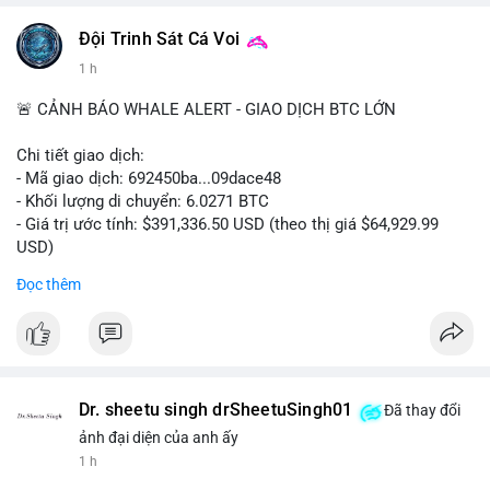
#vlikevn
#titanbot
Đội Trinh Sát Cá Voi
1 h
📰 Nguồn: Cointelegraph
🚨 CẢNH BÁO WHALE ALERT - GIAO DỊCH BTC LỚN
Chi tiết giao dịch:
- Mã giao dịch: 692450ba...09dace48
- Khối lượng di chuyển: 6.0271 BTC
- Giá trị ước tính: $391,336.50 USD (theo thị giá $64,929.99
USD)
- Thời gian: 05:19:52 2026-08-06 UTC
Đọc thêm
Nhận định phân tích hành vi của Cá voi dựa trên giao dịch này:
Khối lượng 6.0271 BTC tương đương gần 400 nghìn USD, mức
trung bình cao cho một giao dịch mua bán cá nhân. Việc di
chuyển một cụm BTC lớn trong thời điểm thị trường chưa bứt
phá cho thấy khả năng cá voi đang tái phân bổ tài sản, có thể
Dr. sheetu singh drSheetuSingh01
Đã thay đổi
là bước đệm chuyển lên sàn giao dịch tập trung để thanh
ảnh đại diện của anh ấy
khoản hóa, hoặc gom vào ví lạnh phục vụ tích lũy dài hạn.
1 h
Hành vi này tạo tâm lý thận trọng cho nhà đầu tư nhỏ lẻ, khi