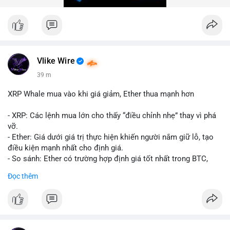
trong 24 giờ tới để đánh giá xu hướng rõ ràng hơn.
#10btc
#giaodichlon
#vilanh
#tichluydaihan
#mempoolbtc
Vlike Wire
39 m
XRP Whale mua vào khi giá giảm, Ether thua mạnh hơn
- XRP: Các lệnh mua lớn cho thấy “điều chỉnh nhẹ” thay vì phá
vỡ.
- Ether: Giá dưới giá trị thực hiện khiến người nắm giữ lỗ, tạo
điều kiện mạnh nhất cho định giá.
- So sánh: Ether có trường hợp định giá tốt nhất trong BTC,
ETH, XRP.
Đọc thêm
#binancesquare
#cryptonews
#xrp
#eth
#btc
$xrp $eth $btc