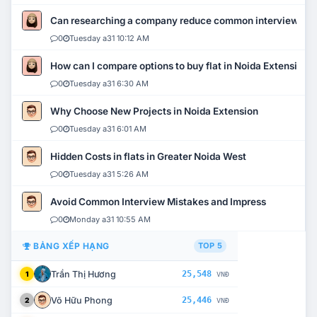
Can researching a company reduce common interview mi
0
Tuesday a31 10:12 AM
How can I compare options to buy flat in Noida Extension?
0
Tuesday a31 6:30 AM
Why Choose New Projects in Noida Extension
0
Tuesday a31 6:01 AM
Hidden Costs in flats in Greater Noida West
0
Tuesday a31 5:26 AM
Avoid Common Interview Mistakes and Impress
0
Monday a31 10:55 AM
BẢNG XẾP HẠNG
TOP 5
Trần Thị Hương
25,548
1
VNĐ
Võ Hữu Phong
25,446
2
VNĐ