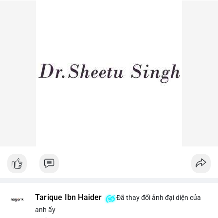
dòng tiền lớn dịch chuyển thường báo hiệu biến động giá ngắn
hạn.
Lời khuyên ngắn gọn cho nhà đầu tư nhỏ lẻ: Theo dõi sát các
lệnh khớp trên sàn trong 24-48 giờ tới, tránh vào lệnh đòn bẩy
khi chưa xác định rõ xu hướng. Nếu BTC giữ vững trên vùng
$64,500, khả năng tích lũy vẫn an toàn.
#6dot0271btc
#chuyenvilanh
#tichluydaihan
#btcmempool
#giaodichlon
Tarique Ibn Haider
Đã thay đổi ảnh đại diện của
anh ấy