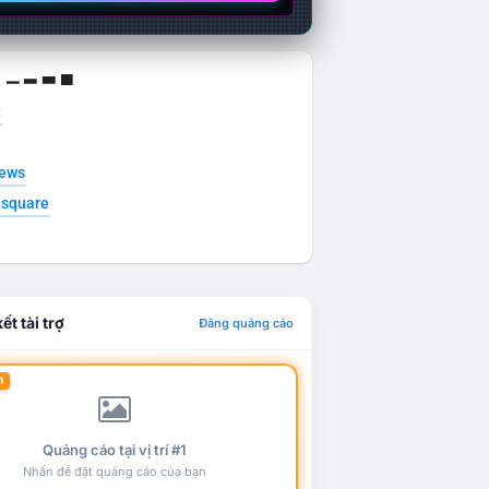
g ▁ ▂ ▃ ▄
t
news
esquare
ết tài trợ
Đăng quảng cáo
1
Quảng cáo tại vị trí #1
Nhấn để đặt quảng cáo của bạn