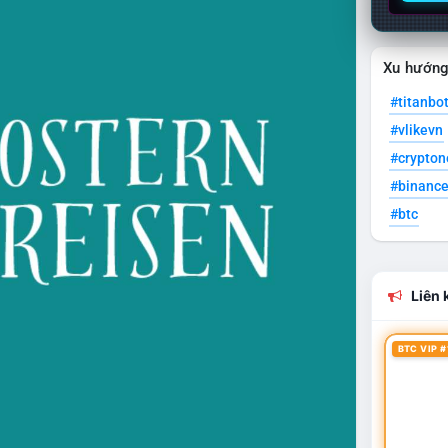
Xu hướn
#titanbo
#vlikevn
#crypto
#binanc
#btc
Liên k
BTC VIP #