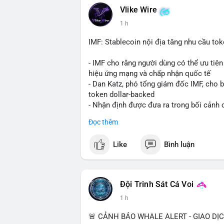
Vlike Wire
💡 NHẬN ĐỊNH & KHUYẾN NGHỊ: Tâm lý ng
1 h
coin nhỏ và tin tức AI/NVIDA có thể tạo
chính sách crypto Mỹ.
IMF: Stablecoin nội địa tăng nhu cầu tok
📊 Nguồn: Radar Tâm Lý Thị Trường
- IMF cho rằng người dùng có thể ưu tiên 
hiệu ứng mạng và chấp nhận quốc tế
- Dan Katz, phó tổng giám đốc IMF, cho b
token dollar-backed
- Nhận định được đưa ra trong bối cảnh c
Đọc thêm
$btc $eth
Like
Bình luận
#vlikevn
#titanbot
📰 Nguồn: Cointelegraph
Đội Trinh Sát Cá Voi
1 h
🚨 CẢNH BÁO WHALE ALERT - GIAO DỊ