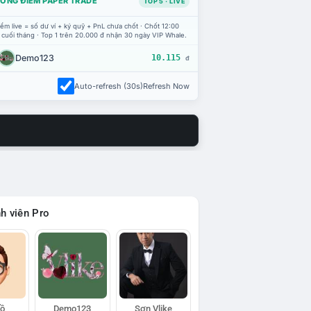
ỔNG ĐIỂM PAPER TRADE
TOP 5 · LIVE
ểm live = số dư ví + ký quỹ + PnL chưa chốt · Chốt 12:00
 cuối tháng · Top 1 trên 20.000 đ nhận 30 ngày VIP Whale.
Demo123
10.115
đ
Auto-refresh (30s)
Refresh Now
h viên Pro
Hồ
Demo123
Sơn Vlike