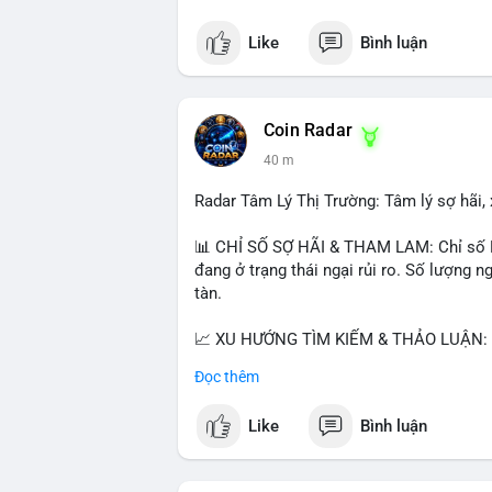
Like
Bình luận
Coin Radar
40 m
Radar Tâm Lý Thị Trường: Tâm lý sợ hãi, 
📊 CHỈ SỐ SỢ HÃI & THAM LAM: Chỉ số Fea
đang ở trạng thái ngại rủi ro. Số lượng
tàn.
📈 XU HƯỚNG TÌM KIẾM & THẢO LUẬN: B
Bitcoin SV (BSV) và Kaspa (KAS) là coi
Đọc thêm
Penguins), AI (Hyperliquid) và ổn định (B
Like
Bình luận
💬 DÒNG CHẢY TIN TỨC & TRUYỀN THÔNG:
lệnh kẹp, dự báo NVDA và Musk Starship 
tranh luận về Clearity Act.