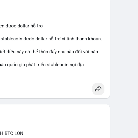
ắn hạn vẫn tiêu cực do sợ hãi, nhưng xu hướng
 cơ hội mua sớm. Cần theo dõi sự thay đổi trong
en được dollar hỗ trợ
stablecoin được dollar hỗ trợ vì tính thanh khoản,
iết điều này có thể thúc đẩy nhu cầu đối với các
ác quốc gia phát triển stablecoin nội địa
CH BTC LỚN