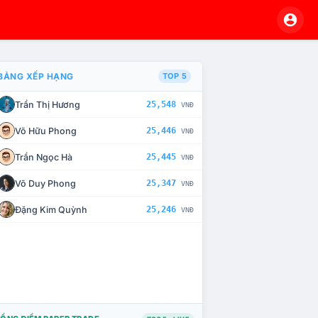
BẢNG XẾP HẠNG
TOP 5
Trần Thị Hương
25,548
VNĐ
À CHẾ TÀI XỬ LÝ VI PHẠM
Võ Hữu Phong
25,446
VNĐ
Trần Ngọc Hà
25,445
VNĐ
Võ Duy Phong
25,347
VNĐ
Đặng Kim Quỳnh
25,246
VNĐ