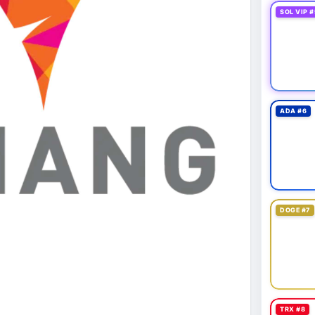
SOL VIP #
ADA #6
DOGE #7
TRX #8