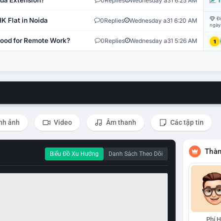
ida Extension?
0
Replies
Wednesday a31 6:25 AM
T
Đi
K Flat in Noida
0
Replies
Wednesday a31 6:20 AM
ngày
 Good for Remote Work?
0
Replies
Wednesday a31 5:26 AM
1
nh ảnh
Video
Âm thanh
Các tập tin
Thàn
Biểu Đồ Xu Hướng
Danh Sách Theo Dõi
Phí 