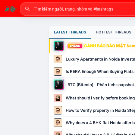
LATEST THREADS
HOTTEST THREADS
CẢNH BÁO BẢO MẬT &amp
VÀNG
Luxury Apartments in Noida Invest
Is RERA Enough When Buying Flats 
BTC (Bitcoin) - Phân tích snapsho
What should I verify before booking
How to Verify property in Noida Ste
Why does a 4 BHK flat Noida offer b