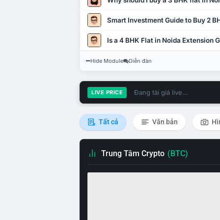
Why should I buy a 3 BHK flat in No
Smart Investment Guide to Buy 2 BH
Is a 4 BHK Flat in Noida Extension
Hide Module
Diễn đàn
Đang tải giá live...
LIVE PRICE
Tất cả
Văn bản
Hì
Trung Tâm Crypto
(BTC)