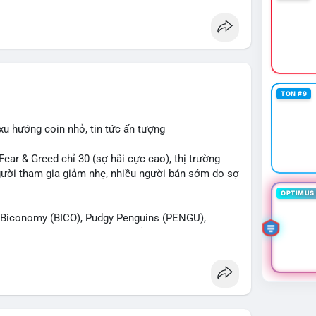
TON #9
xu hướng coin nhỏ, tin tức ấn tượng
r & Greed chỉ 30 (sợ hãi cực cao), thị trường
 người tham gia giảm nhẹ, nhiều người bán sớm do sợ
OPTIMUS 
iconomy (BICO), Pudgy Penguins (PENGU),
n được tìm kiếm nhiều nhất. Chủ đề NFT (Pudgy
SV) nổi bật.
 Bàn tán trên Binance Square tập trung vào
13. Telegram nhấn mạnh luật mới tại Brazil và