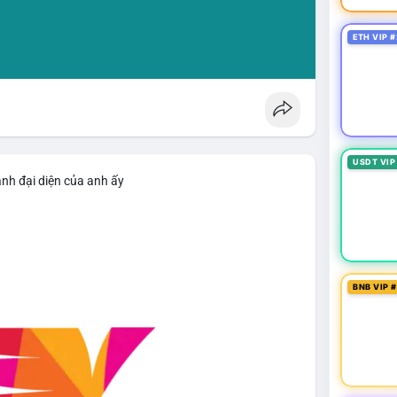
ETH VIP #
USDT VIP
ảnh đại diện của anh ấy
BNB VIP 