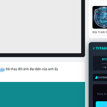
⚡ TITA
BTC
----
--%
Đã thay đổi ảnh đại diện của anh ấy
SYSTEM:
Trợ lý A