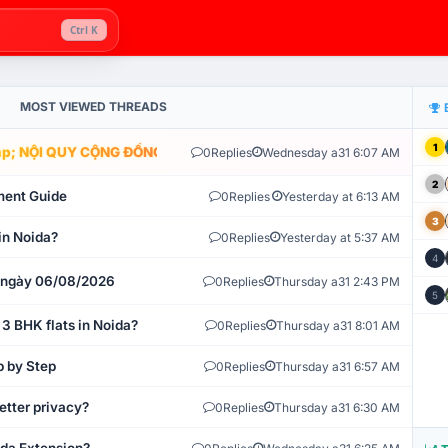
Ctrl K
MOST VIEWED THREADS
1
; NỘI QUY CỘNG ĐỒNG VLIKE.VN: HỆ THỐNG GIÁM SÁT TỰ ĐỘNG V
0
Replies
Wednesday a31 6:07 AM
2
ment Guide
0
Replies
Yesterday at 6:13 AM
3
in Noida?
0
Replies
Yesterday at 5:37 AM
4
t ngày 06/08/2026
0
Replies
Thursday a31 2:43 PM
5
 3 BHK flats in Noida?
0
Replies
Thursday a31 8:01 AM
p by Step
0
Replies
Thursday a31 6:57 AM
etter privacy?
0
Replies
Thursday a31 6:30 AM