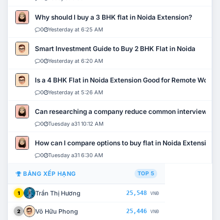
Why should I buy a 3 BHK flat in Noida Extension?
0
Yesterday at 6:25 AM
Smart Investment Guide to Buy 2 BHK Flat in Noida
0
Yesterday at 6:20 AM
Is a 4 BHK Flat in Noida Extension Good for Remote Work?
0
Yesterday at 5:26 AM
Can researching a company reduce common interview mi
0
Tuesday a31 10:12 AM
How can I compare options to buy flat in Noida Extension?
0
Tuesday a31 6:30 AM
BẢNG XẾP HẠNG
TOP 5
Trần Thị Hương
25,548
1
VNĐ
Võ Hữu Phong
25,446
2
VNĐ