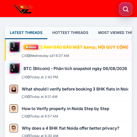
LATEST THREADS
HOTTEST THREADS
MOST VIEWED THRE
CẢNH BÁO BẢO MẬT &amp; NỘI QUY CỘNG ĐỒNG
VÀNG
0
Wednesday a31 6:07 AM
BTC (Bitcoin) - Phân tích snapshot ngày 06/08/2026
0
Today at 2:43 PM
What should I verify before booking 3 BHK flats in Noida?
0
Today at 8:01 AM
How to Verify property in Noida Step by Step
0
Today at 6:57 AM
Why does a 4 BHK flat Noida offer better privacy?
0
Today at 6:30 AM