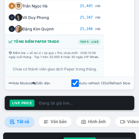
Trần Ngọc Hà
25,445
3
VNĐ
Võ Duy Phong
25,347
4
VNĐ
Đặng Kim Quỳnh
25,246
5
VNĐ
TỔNG ĐIỂM PAPER TRADE
TOP 5 · LIVE
Điểm live = số dư ví + ký quỹ + PnL chưa chốt · Chốt 12:00
ngày cuối tháng · Top 1 trên 20.000 đ nhận 30 ngày VIP Whale.
Chưa có thành viên giao dịch Paper trong tháng.
Hide Module
Diễn đàn
Auto-refresh (30s)
Refresh Now
Đang tải giá live...
LIVE PRICE
Tất cả
Văn bản
Hình ảnh
Video