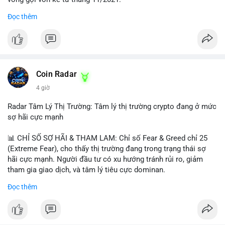
Đọc thêm
Lời khuyên ngắn gọn cho nhà đầu tư nhỏ lẻ:
#jpyc
#cryptonews
#web3
#japan
#blockchain
Nhà đầu tư nên theo dõi sát dòng tiền tiếp theo từ địa chỉ này.
Tránh hành động theo cảm xúc; hãy chờ xác nhận hướng đi của
$btc $eth
dòng tiền trước khi đưa ra quyết định vào lệnh, đồng thời đặt
lệnh dừng lỗ chặt chẽ để quản trị rủi ro trong bối cảnh thanh
#vlikevn
#titanbot
khoản mỏng.
Coin Radar
📰 Nguồn: CoinDesk
4 giờ
#25dot8btc
#dichuyen1_66trieuusd
#khangcu64556
#whalebtc
#theodoidongtien
Radar Tâm Lý Thị Trường: Tâm lý thị trường crypto đang ở mức
sợ hãi cực mạnh
📊 CHỈ SỐ SỢ HÃI & THAM LAM: Chỉ số Fear & Greed chỉ 25
(Extreme Fear), cho thấy thị trường đang trong trạng thái sợ
hãi cực mạnh. Người đầu tư có xu hướng tránh rủi ro, giảm
tham gia giao dịch, và tâm lý tiêu cực dominan.
Đọc thêm
📈 XU HƯỚNG TÌM KIẾM & THẢO LUẬN: Coin được tìm kiếm
nhiều nhất trên CoinGecko là Cash Cat (CASHCAT), Bitcoin
(BTC), Sui (SUI), Pudgy Penguins (PENGU). Trên Google Trends
Việt Nam, từ khóa như 'con riêng', 'phạm nhật minh anh' và 'tô