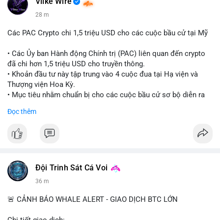
Vlike Wire
28 m
Các PAC Crypto chi 1,5 triệu USD cho các cuộc bầu cử tại Mỹ
• Các Ủy ban Hành động Chính trị (PAC) liên quan đến crypto
đã chi hơn 1,5 triệu USD cho truyền thông.
• Khoản đầu tư này tập trung vào 4 cuộc đua tại Hạ viện và
Thượng viện Hoa Kỳ.
• Mục tiêu nhằm chuẩn bị cho các cuộc bầu cử sơ bộ diễn ra
vào ngày 18 tháng 8.
Đọc thêm
#cryptonews
#politics
#usa
#binancesquare
$btc $eth
#vlikevn
#titanbot
Đội Trinh Sát Cá Voi
36 m
📰 Nguồn: Cointelegraph
🚨 CẢNH BÁO WHALE ALERT - GIAO DỊCH BTC LỚN