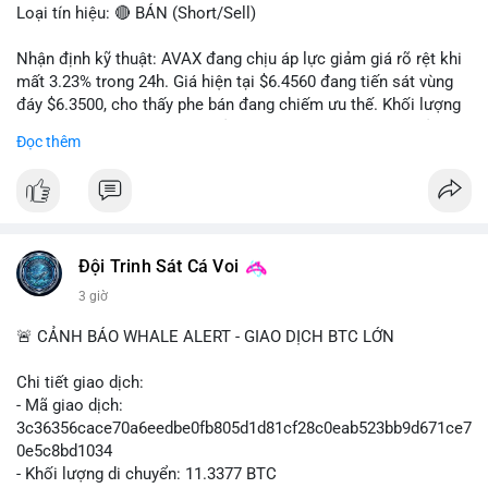
Loại tín hiệu: 🔴 BÁN (Short/Sell)
Nhận định kỹ thuật: AVAX đang chịu áp lực giảm giá rõ rệt khi
mất 3.23% trong 24h. Giá hiện tại $6.4560 đang tiến sát vùng
đáy $6.3500, cho thấy phe bán đang chiếm ưu thế. Khối lượng
giao dịch 2.14 triệu AVAX phản ánh dòng tiền thoát ra khỏi thị
Đọc thêm
trường. Biên độ dao động trong ngày khá rộng (5.6%), tạo điều
kiện cho các lệnh short ngắn hạn.
Khuyến nghị giao dịch cụ thể:
- Vùng Entry: $6.4500 - $6.4800
- Mục tiêu chốt lời (Take Profit - TP): TP1: $6.3500, TP2:
Đội Trinh Sát Cá Voi
$6.2800
3 giờ
- Cắt lỗ (Stop Loss - SL): $6.5800
🚨 CẢNH BÁO WHALE ALERT - GIAO DỊCH BTC LỚN
Lời khuyên quản trị vốn: Khối lượng lệnh khuyến nghị tối đa 2-
3% tổng vốn, đặt SL cứng ngay sau khi vào lệnh để bảo vệ tài
Chi tiết giao dịch:
khoản trước biến động bất thường.
- Mã giao dịch:
3c36356cace70a6eedbe0fb805d1d81cf28c0eab523bb9d671ce7
#shortavax
#avax6450
#bearishavax
#vungbiendong24h
0e5c8bd1034
- Khối lượng di chuyển: 11.3377 BTC