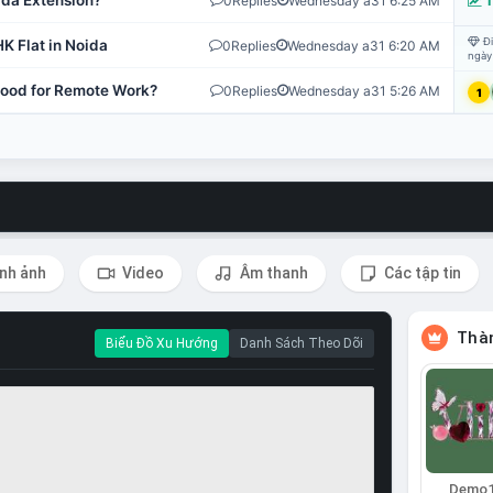
ida Extension?
0
Replies
Wednesday a31 6:25 AM
T
Đi
K Flat in Noida
0
Replies
Wednesday a31 6:20 AM
ngày
 Good for Remote Work?
0
Replies
Wednesday a31 5:26 AM
1
nh ảnh
Video
Âm thanh
Các tập tin
Thàn
Biểu Đồ Xu Hướng
Danh Sách Theo Dõi
Demo