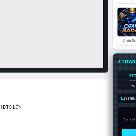
Coin R
⚡ TITA
BT
----
--%
SYSTEM:
H BTC LỚN
Trợ lý A