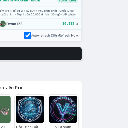
ỔNG ĐIỂM PAPER TRADE
TOP 5 · LIVE
ểm live = số dư ví + ký quỹ + PnL chưa chốt · Chốt 12:00
 cuối tháng · Top 1 trên 20.000 đ nhận 30 ngày VIP Whale.
Demo123
10.115
đ
Auto-refresh (30s)
Refresh Now
h viên Pro
123
Đội Trinh Sát Cá Voi
V Stream