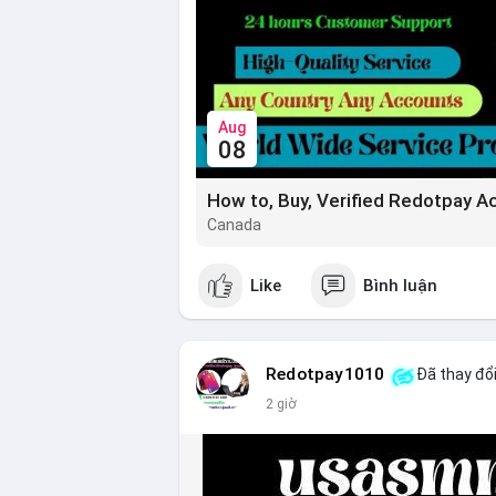
Aug
08
How to, Buy, Verified Redotpay A
Canada
Like
Bình luận
Redotpay1010
Đã thay đổi
2 giờ