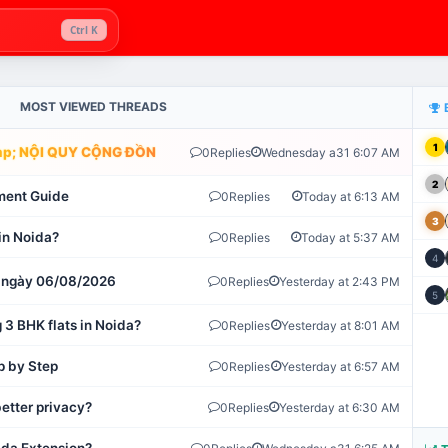
Ctrl K
MOST VIEWED THREADS
1
; NỘI QUY CỘNG ĐỒNG VLIKE.VN: HỆ THỐNG GIÁM SÁT TỰ ĐỘNG 
0
Replies
Wednesday a31 6:07 AM
2
ment Guide
0
Replies
Today at 6:13 AM
3
in Noida?
0
Replies
Today at 5:37 AM
4
ot ngày 06/08/2026
0
Replies
Yesterday at 2:43 PM
5
 3 BHK flats in Noida?
0
Replies
Yesterday at 8:01 AM
p by Step
0
Replies
Yesterday at 6:57 AM
etter privacy?
0
Replies
Yesterday at 6:30 AM