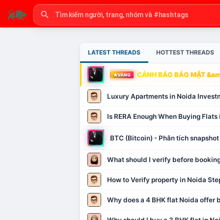
LATEST THREADS
HOTTEST THREADS
CẢNH BÁO BẢO MẬT &amp
VÀNG
Luxury Apartments in Noida Invest
Is RERA Enough When Buying Flats 
BTC (Bitcoin) - Phân tích snapsh
What should I verify before booking
How to Verify property in Noida Ste
Why does a 4 BHK flat Noida offer b