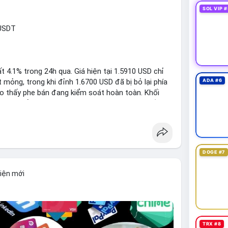
SOL VIP #
RUSDT
 4.1% trong 24h qua. Giá hiện tại 1.5910 USD chỉ
mỏng, trong khi đỉnh 1.6700 USD đã bị bỏ lại phía
ADA #6
ho thấy phe bán đang kiểm soát hoàn toàn. Khối
đủ lớn để tạo lực đỡ, xác nhận xu hướng đi xuống
DOGE #7
1: 1.5700, TP2: 1.5500
kiện mới
i ro tối đa 1-2% tài khoản cho mỗi vị thế.
limit
#vlikenear
TRX #8