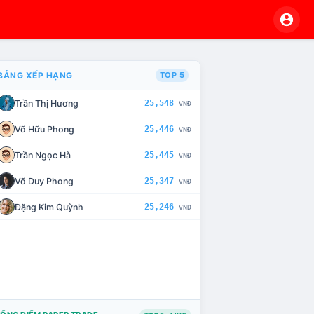
BẢNG XẾP HẠNG
TOP 5
Trần Thị Hương
25,548
VNĐ
VÀ CHẾ TÀI XỬ LÝ VI PHẠM
Võ Hữu Phong
25,446
VNĐ
Trần Ngọc Hà
25,445
VNĐ
Võ Duy Phong
25,347
VNĐ
Đặng Kim Quỳnh
25,246
VNĐ