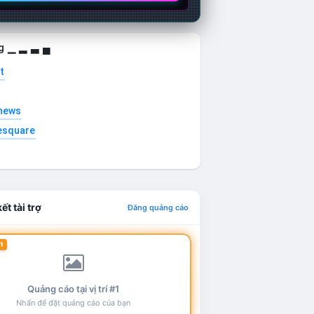
g ▁ ▂ ▃ ▄
t
news
esquare
ết tài trợ
Đăng quảng cáo
1
Quảng cáo tại vị trí #1
Nhấn để đặt quảng cáo của bạn