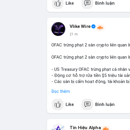
Like
Bình luận
Vlike Wire
21 m
OFAC trừng phạt 2 sàn crypto liên quan I
OFAC trừng phạt 2 sàn crypto liên quan I
- US Treasury OFAC trừng phạt cá nhân v
- Động cơ: hỗ trợ rửa tiền $5 triệu tài sản
- Các sàn bị cấm hoạt động, tài khoản bị
- Tác động: rủi ro cho thị trường crypto, 
Đọc thêm
#binancesquare
#cryptonews
#ofac
#us
Like
Bình luận
$btc $eth
#vlikevn
#titanbot
Tín Hiệu Alpha