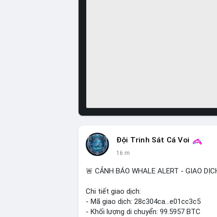
Đội Trinh Sát Cá Voi
16 m
🚨 CẢNH BÁO WHALE ALERT - GIAO DỊC
Chi tiết giao dịch:
- Mã giao dịch: 28c304ca...e01cc3c5
- Khối lượng di chuyển: 99.5957 BTC