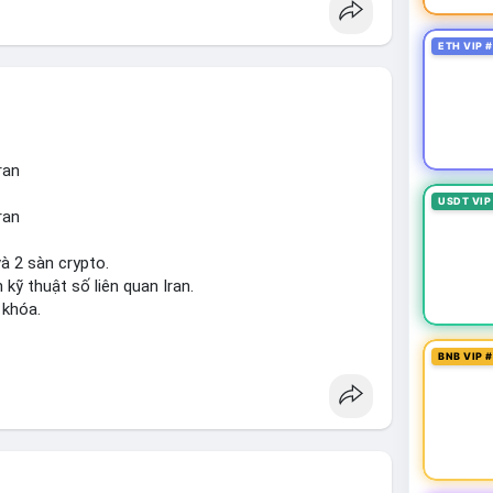
ETH VIP 
ran
USDT VIP
ran
à 2 sàn crypto.
 kỹ thuật số liên quan Iran.
 khóa.
tăng áp lực pháp lý.
BNB VIP 
sanctions
#iran