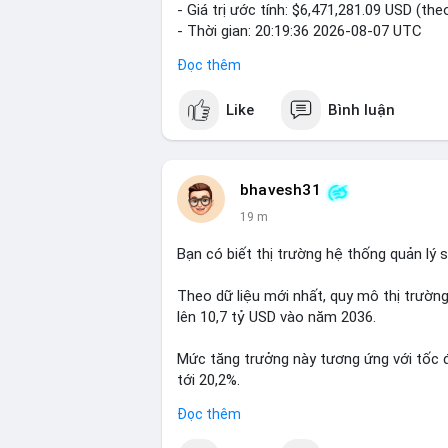
- Giá trị ước tính: $6,471,281.09 USD (the
- Thời gian: 20:19:36 2026-08-07 UTC
Đọc thêm
Nhận định phân tích: Khối lượng 99.6 BTC 
dấu hiệu chuyển tiền quy mô lớn. Với mứ
Like
Bình luận
gặp ở hai kịch bản: cá voi nạp lên sàn g
chuyển sang ví lạnh nhằm tích lũy dài hạ
thận trọng, giới đầu tư theo dõi sát dòn
BTC vào ví nóng sàn, khả năng cao là động
bhavesh31
hoạt động, đó là tín hiệu gom hàng chiến
19 m
Lời khuyên: Nhà đầu tư nhỏ lẻ nên quan s
Bạn có biết thị trường hệ thống quản lý
tránh hành động theo cảm xúc. Xác minh đ
lệnh, ưu tiên quản trị rủi ro trong giai đ
Theo dữ liệu mới nhất, quy mô thị trườn
lên 10,7 tỷ USD vào năm 2036.
#99dot6btc
#capvoichuyentien
#vilanhti
Mức tăng trưởng này tương ứng với tốc 
tới 20,2%.
Đọc thêm
Điều gì đang thúc đẩy sự tăng trưởng vư
chuyên sâu về xu hướng công nghệ và nhu 