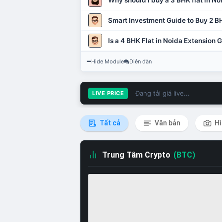
Why should I buy a 3 BHK flat in No
Smart Investment Guide to Buy 2 BH
Is a 4 BHK Flat in Noida Extension
Hide Module
Diễn đàn
Đang tải giá live...
LIVE PRICE
Tất cả
Văn bản
Hì
Trung Tâm Crypto
(BTC)