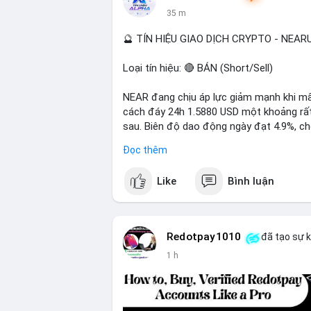
35 m
📰 Nguồn: Cointelegraph
🔮 TÍN HIỆU GIAO DỊCH CRYPTO - NEA
Loại tín hiệu: 🔴 BÁN (Short/Sell)
NEAR đang chịu áp lực giảm mạnh khi mất
cách đáy 24h 1.5880 USD một khoảng rất 
sau. Biên độ dao động ngày đạt 4.9%, c
lượng giao dịch 10.29 triệu NEAR không 
Đọc thêm
đang tiếp diễn.
Like
Bình luận
Khuyến nghị giao dịch:
- Vùng Entry: 1.5910 - 1.5980
- Mục tiêu chốt lời (Take Profit - TP): TP
- Cắt lỗ (Stop Loss - SL): 1.6100
Redotpay1010
đã tạo sự 
1 h
Quản trị vốn chặt chẽ, chỉ vào lệnh với rủ
#shortnear
#near1
.59
#bearishnear
#sell