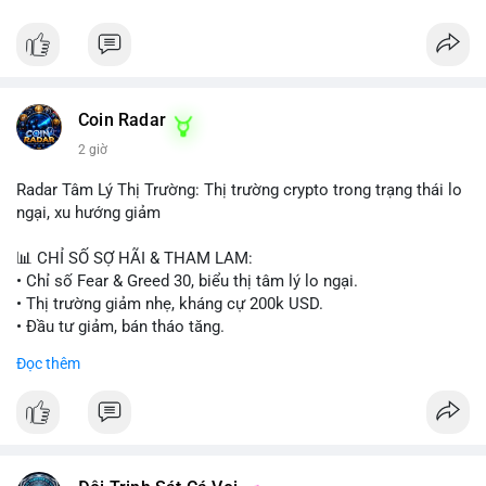
Coin Radar
2 giờ
Radar Tâm Lý Thị Trường: Thị trường crypto trong trạng thái lo
ngại, xu hướng giảm
📊 CHỈ SỐ SỢ HÃI & THAM LAM:
• Chỉ số Fear & Greed 30, biểu thị tâm lý lo ngại.
• Thị trường giảm nhẹ, kháng cự 200k USD.
• Đầu tư giảm, bán tháo tăng.
Đọc thêm
📈 XU HƯỚNG TÌM KIẾM & THẢO LUẬN:
• Coin: MowCat, DAPPOS, , Cash Cat, Bittensor, Pudgy
Penguins, Audiera.
• Chủ đề: Ethereum, Solana, Dogecoin, Chainlink, Tesla, UFC,
Premier League, Champions League, NFL, Microsoft, Google.