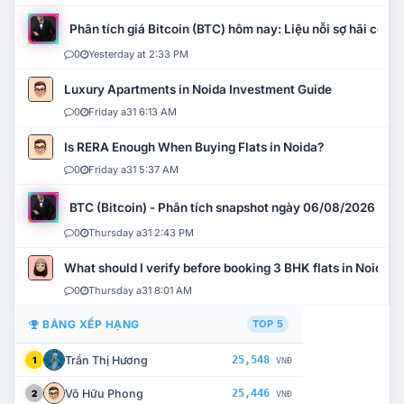
Phân tích giá Bitcoin (BTC) hôm nay: Liệu nỗi sợ hãi có mở 
0
Yesterday at 2:33 PM
Luxury Apartments in Noida Investment Guide
0
Friday a31 6:13 AM
Is RERA Enough When Buying Flats in Noida?
0
Friday a31 5:37 AM
BTC (Bitcoin) - Phân tích snapshot ngày 06/08/2026
0
Thursday a31 2:43 PM
What should I verify before booking 3 BHK flats in Noida?
0
Thursday a31 8:01 AM
BẢNG XẾP HẠNG
TOP 5
Trần Thị Hương
25,548
1
VNĐ
Võ Hữu Phong
25,446
2
VNĐ