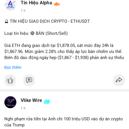
Tín Hiệu Alpha
#vlikevn
#titanbot
1 h
📰 Nguồn: Cointelegraph
🔮 TÍN HIỆU GIAO DỊCH CRYPTO - ETHUSDT
Loại tín hiệu: 🔴 BÁN (Short/Sell)
Giá ETH đang giao dịch tại $1,878.05, sát mức đáy 24h là
$1,867.96. Mức giảm 2.28% cho thấy áp lực bán chiếm ưu thế.
Biên độ dao động ngày hẹp ($1,867 - $1,938) phản ánh sự thiếu
vắng lực mua chủ động. Khối lượng 222,610 ETH cho thấy
Đọc thêm
dòng tiền đang rút khỏi thị trường, xác nhận xu hướng giảm
ngắn hạn.
Khuyến nghị giao dịch:
- Vùng Entry: $1,880 - $1,890
- Take Profit: TP1: $1,850, TP2: $1,820
Vlike Wire
- Stop Loss: $1,915
1 h
Quản trị rủi ro: Chỉ sử dụng 2-3% tài khoản cho lệnh này và
Nghi phạm rửa tiền tại Anh chi 100 triệu USD vào dự án crypto
tuân thủ tuyệt đối mức cắt lỗ để bảo vệ vốn.
của Trump