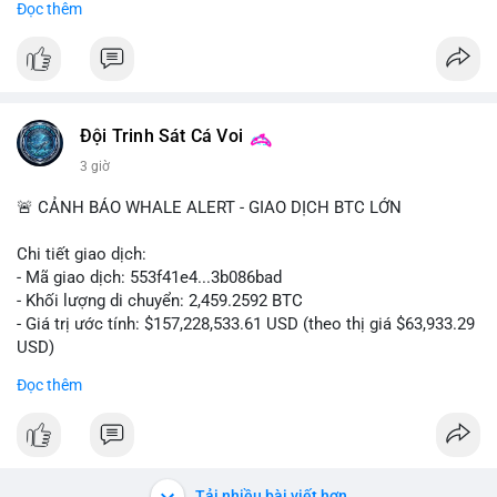
Đọc thêm
#binancesquare
#cryptonews
#clarityact
#uspolitics
$btc $eth
#vlikevn
#titanbot
Đội Trinh Sát Cá Voi
3 giờ
📰 Nguồn: Cointelegraph
🚨 CẢNH BÁO WHALE ALERT - GIAO DỊCH BTC LỚN
Chi tiết giao dịch:
- Mã giao dịch: 553f41e4...3b086bad
- Khối lượng di chuyển: 2,459.2592 BTC
- Giá trị ước tính: $157,228,533.61 USD (theo thị giá $63,933.29
USD)
- Thời gian: 17:19:35 2026-08-10 UTC
Đọc thêm
Nhận định phân tích hành vi của Cá voi dựa trên giao dịch này:
Khối lượng 2,459 BTC trị giá hơn 157 triệu USD được di chuyển
trong một giao dịch duy nhất cho thấy đây là hành động của
một tổ chức lớn hoặc quỹ đầu tư. Với mức giá hiện tại, động
Tải nhiều bài viết hơn