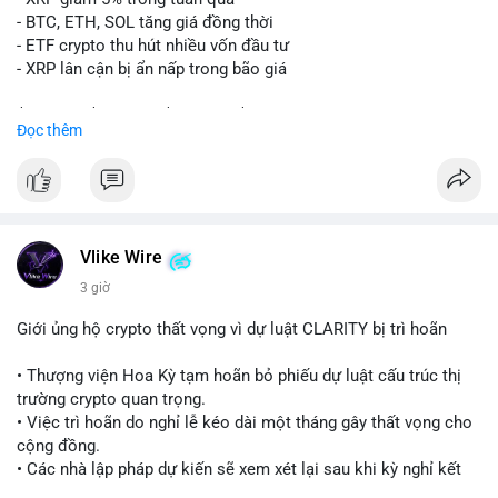
Lời khuyên:
- BTC, ETH, SOL tăng giá đồng thời
Nhà đầu tư nhỏ lẻ nên quan sát thêm các giao dịch tiếp theo
- ETF crypto thu hút nhiều vốn đầu tư
từ cùng địa chỉ ví. Tránh hành động theo cảm xúc, chỉ vào lệnh
- XRP lân cận bị ẩn nấp trong bão giá
khi xác nhận xu hướng rõ ràng từ dòng tiền lớn.
$xrp
#xrp
$btc
#btc
$eth
#eth
$sol
#sol
Đọc thêm
#24point5btc
#cavoichuyentien
#mempoolbtc
#tichluydaihan
#1point56trieuusd
#vlikevn
#titanbot
📰 Nguồn: CoinDesk
Vlike Wire
3 giờ
Giới ủng hộ crypto thất vọng vì dự luật CLARITY bị trì hoãn
• Thượng viện Hoa Kỳ tạm hoãn bỏ phiếu dự luật cấu trúc thị
trường crypto quan trọng.
• Việc trì hoãn do nghỉ lễ kéo dài một tháng gây thất vọng cho
cộng đồng.
• Các nhà lập pháp dự kiến sẽ xem xét lại sau khi kỳ nghỉ kết
thúc.