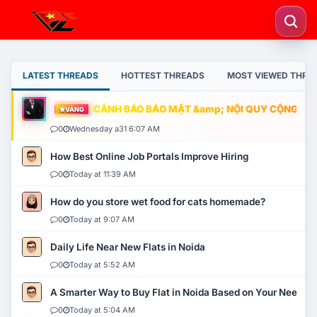
LATEST THREADS
HOTTEST THREADS
MOST VIEWED THRE
CẢNH BÁO BẢO MẬT &amp; NỘI QUY CỘNG ĐỒNG
VÀNG
0
Wednesday a31 6:07 AM
How Best Online Job Portals Improve Hiring
0
Today at 11:39 AM
How do you store wet food for cats homemade?
0
Today at 9:07 AM
Daily Life Near New Flats in Noida
0
Today at 5:52 AM
A Smarter Way to Buy Flat in Noida Based on Your Needs
0
Today at 5:04 AM