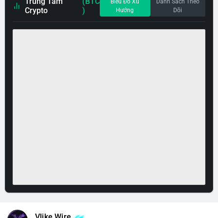
Trung Tâm
(BTC
Biểu Đồ Xu
Danh Sách Theo
Crypto
)
Hướng
Dõi
Vlike Wire