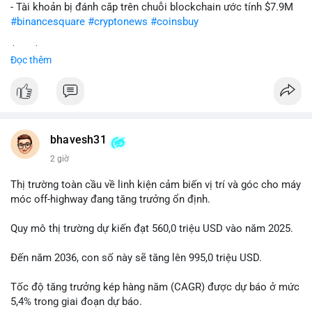
- Tài khoản bị đánh cắp trên chuỗi blockchain ước tính $7.9M
#binancesquare
#cryptonews
#coinsbuy
$btc $eth
Đọc thêm
#vlikevn
#titanbot
📰 Nguồn: Cointelegraph
bhavesh31
2 giờ
Thị trường toàn cầu về linh kiện cảm biến vị trí và góc cho máy
móc off-highway đang tăng trưởng ổn định.
Quy mô thị trường dự kiến đạt 560,0 triệu USD vào năm 2025.
Đến năm 2036, con số này sẽ tăng lên 995,0 triệu USD.
Tốc độ tăng trưởng kép hàng năm (CAGR) được dự báo ở mức
5,4% trong giai đoạn dự báo.