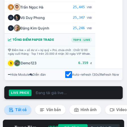
Trần Ngọc Hà
25,445
3
VNĐ
Võ Duy Phong
25,347
4
VNĐ
Đặng Kim Quỳnh
25,246
5
VNĐ
TỔNG ĐIỂM PAPER TRADE
TOP 5 · LIVE
Điểm live = số dư ví + ký quỹ + PnL chưa chốt · Chốt 12:00
ngày cuối tháng · Top 1 trên 20.000 đ nhận 30 ngày VIP Whale.
Demo123
6.359
1
đ
Hide Module
Diễn đàn
Auto-refresh (30s)
Refresh Now
Đang tải giá live...
LIVE PRICE
Tất cả
Văn bản
Hình ảnh
Video