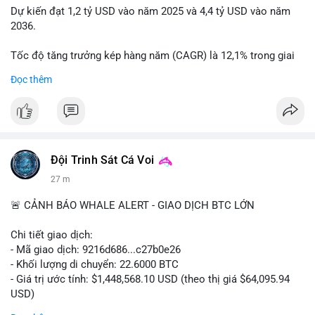
Dự kiến đạt 1,2 tỷ USD vào năm 2025 và 4,4 tỷ USD vào năm
2036.
Tốc độ tăng trưởng kép hàng năm (CAGR) là 12,1% trong giai
đoạn dự báo.
Đọc thêm
Điều này cho thấy nhu cầu ngày càng cao về không khí sạch
trong xe.
Bạn nghĩ yếu tố nào thúc đẩy tăng trưởng này? Chia sẻ quan
điểm nhé!
Đội Trinh Sát Cá Voi
27 m
🚨 CẢNH BÁO WHALE ALERT - GIAO DỊCH BTC LỚN
Chi tiết giao dịch:
- Mã giao dịch: 9216d686...c27b0e26
- Khối lượng di chuyển: 22.6000 BTC
- Giá trị ước tính: $1,448,568.10 USD (theo thị giá $64,095.94
USD)
- Thời gian: 20:19:59 2026-08-10 UTC