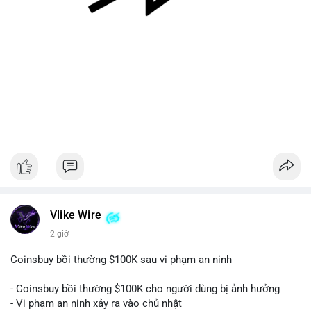
#128dot95btc
#8triệuusd
#chuyenvilanh
#aplucban
#btcmempool
Vlike Wire
2 giờ
Coinsbuy bồi thường $100K sau vi phạm an ninh
- Coinsbuy bồi thường $100K cho người dùng bị ảnh hưởng
- Vi phạm an ninh xảy ra vào chủ nhật