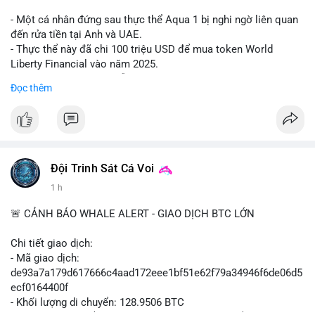
#shorteth
#ethusdt
#bearisheth
#vung1880
#quantriruiro
- Một cá nhân đứng sau thực thể Aqua 1 bị nghi ngờ liên quan
đến rửa tiền tại Anh và UAE.
- Thực thể này đã chi 100 triệu USD để mua token World
Liberty Financial vào năm 2025.
- Thông tin được trích dẫn từ tờ New York Times.
Đọc thêm
#binancesquare
#cryptonews
#worldlibertyfinancial
#trump
$wlf
#wlf
#vlikevn
#titanbot
Đội Trinh Sát Cá Voi
1 h
📰 Nguồn: Cointelegraph
🚨 CẢNH BÁO WHALE ALERT - GIAO DỊCH BTC LỚN
Chi tiết giao dịch:
- Mã giao dịch:
de93a7a179d617666c4aad172eee1bf51e62f79a34946f6de06d5
ecf0164400f
- Khối lượng di chuyển: 128.9506 BTC