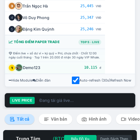
Trần Ngọc Hà
25,445
3
VNĐ
Võ Duy Phong
25,347
4
VNĐ
Đặng Kim Quỳnh
25,246
5
VNĐ
TỔNG ĐIỂM PAPER TRADE
TOP 5 · LIVE
Điểm live = số dư ví + ký quỹ + PnL chưa chốt · Chốt 12:00
ngày cuối tháng · Top 1 trên 20.000 đ nhận 30 ngày VIP Whale.
Demo123
10.115
1
đ
Hide Module
Diễn đàn
Auto-refresh (30s)
Refresh Now
Đang tải giá live...
LIVE PRICE
Tất cả
Văn bản
Hình ảnh
Video
Trung Tâm
(BTC
Biểu Đồ Xu
Danh Sách Theo