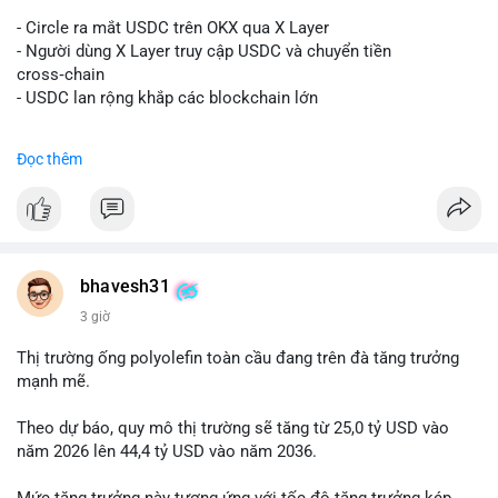
#vlikevn
#titanbot
- Circle ra mắt USDC trên OKX qua X Layer
📰 Nguồn: Decrypt
- Người dùng X Layer truy cập USDC và chuyển tiền
cross‑chain
- USDC lan rộng khắp các blockchain lớn
#binancesquare
#cryptonews
#usdc
#okx
#xlayer
Đọc thêm
$usdc
#vlikevn
#titanbot
📰 Nguồn: Cointelegraph
bhavesh31
3 giờ
Thị trường ống polyolefin toàn cầu đang trên đà tăng trưởng
mạnh mẽ.
Theo dự báo, quy mô thị trường sẽ tăng từ 25,0 tỷ USD vào
năm 2026 lên 44,4 tỷ USD vào năm 2036.