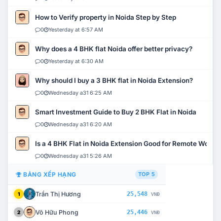
How to Verify property in Noida Step by Step
0
Yesterday at 6:57 AM
Why does a 4 BHK flat Noida offer better privacy?
0
Yesterday at 6:30 AM
Why should I buy a 3 BHK flat in Noida Extension?
0
Wednesday a31 6:25 AM
Smart Investment Guide to Buy 2 BHK Flat in Noida
0
Wednesday a31 6:20 AM
Is a 4 BHK Flat in Noida Extension Good for Remote Work?
0
Wednesday a31 5:26 AM
BẢNG XẾP HẠNG
TOP 5
Trần Thị Hương
25,548
1
VNĐ
Võ Hữu Phong
25,446
2
VNĐ