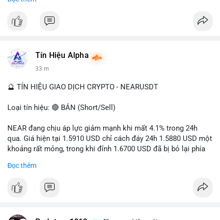
- Tác động: rủi ro cho thị trường crypto, tăng áp lực pháp lý.
#binancesquare
#cryptonews
#ofac
#ussanctions
#iran
$btc $eth
Tín Hiệu Alpha
#vlikevn
#titanbot
33 m
📰 Nguồn: Cointelegraph
🔮 TÍN HIỆU GIAO DỊCH CRYPTO - NEARUSDT
Loại tín hiệu: 🔴 BÁN (Short/Sell)
NEAR đang chịu áp lực giảm mạnh khi mất 4.1% trong 24h
qua. Giá hiện tại 1.5910 USD chỉ cách đáy 24h 1.5880 USD một
khoảng rất mỏng, trong khi đỉnh 1.6700 USD đã bị bỏ lại phía
sau. Biên độ dao động ngày đạt 4.9%, cho thấy phe bán đang
Đọc thêm
kiểm soát hoàn toàn. Khối lượng giao dịch 10.29 triệu NEAR
không đủ lớn để tạo lực đỡ, xác nhận xu hướng đi xuống đang
tiếp diễn.
Khuyến nghị giao dịch: