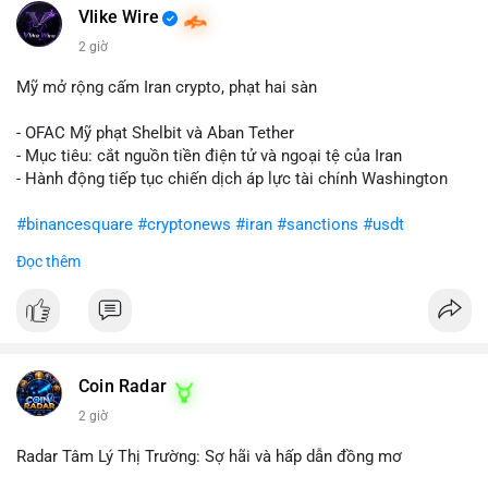
Vlike Wire
2 giờ
Mỹ mở rộng cấm Iran crypto, phạt hai sàn
- OFAC Mỹ phạt Shelbit và Aban Tether
- Mục tiêu: cắt nguồn tiền điện tử và ngoại tệ của Iran
- Hành động tiếp tục chiến dịch áp lực tài chính Washington
#binancesquare
#cryptonews
#iran
#sanctions
#usdt
Đọc thêm
$usdt
#vlikevn
#titanbot
📰 Nguồn: CoinDesk
Coin Radar
2 giờ
Radar Tâm Lý Thị Trường: Sợ hãi và hấp dẫn đồng mơ