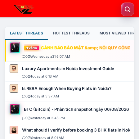
LATEST THREADS
HOTTEST THREADS
MOST VIEWED THRE
CẢNH BÁO BẢO MẬT &amp; NỘI QUY CỘNG ĐỒNG
VÀNG
0
Wednesday a31 6:07 AM
Luxury Apartments in Noida Investment Guide
0
Today at 6:13 AM
Is RERA Enough When Buying Flats in Noida?
0
Today at 5:37 AM
BTC (Bitcoin) - Phân tích snapshot ngày 06/08/2026
0
Yesterday at 2:43 PM
What should I verify before booking 3 BHK flats in Noida?
0
Yesterday at 8:01 AM