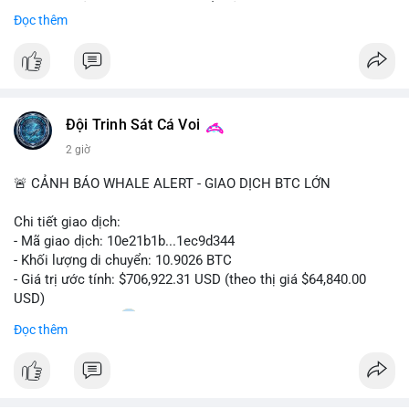
Sự tăng trưởng này được thúc đẩy bởi nhu cầu ngày càng cao
Đọc thêm
trong các lĩnh vực ô tô, logistics và thiết bị thông minh.
Doanh nghiệp cần theo dõi xu hướng này để nắm bắt cơ hội
đầu tư và phát triển giải pháp kết nối tiên tiến.
Đội Trinh Sát Cá Voi
2 giờ
🚨 CẢNH BÁO WHALE ALERT - GIAO DỊCH BTC LỚN
Chi tiết giao dịch:
- Mã giao dịch: 10e21b1b...1ec9d344
- Khối lượng di chuyển: 10.9026 BTC
- Giá trị ước tính: $706,922.31 USD (theo thị giá $64,840.00
USD)
- Thời gian: 18:20
0 2026-08-07 UTC
Đọc thêm
Nhận định phân tích:
Giao dịch 10.9 BTC trị giá hơn 706 nghìn USD được thực hiện
trong khung giờ thanh khoản mỏng (giờ châu Á) cho thấy chủ