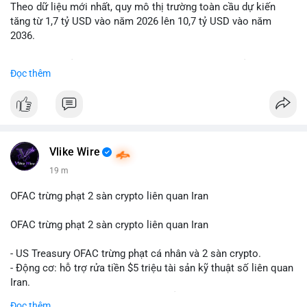
Theo dữ liệu mới nhất, quy mô thị trường toàn cầu dự kiến
Lời khuyên: Nhà đầu tư nhỏ lẻ nên quan sát thêm 2-4 giờ sau
tăng từ 1,7 tỷ USD vào năm 2026 lên 10,7 tỷ USD vào năm
khi giao dịch được xác nhận, tránh hành động theo cảm xúc.
2036.
Xác minh địa chỉ ví đích trước khi đưa ra quyết định vào lệnh,
ưu tiên quản trị rủi ro trong giai đoạn biến động mạnh.
Mức tăng trưởng này tương ứng với tốc độ tăng trưởng kép
Đọc thêm
hàng năm (CAGR) ấn tượng lên tới 20,2%.
#99dot6btc
#capvoichuyentien
#vilanhtichluy
#aplucban
#btcmempool65k
Điều gì đang thúc đẩy sự tăng trưởng vượt bậc này? Hãy cùng
theo dõi các phân tích chuyên sâu về xu hướng công nghệ và
nhu cầu thị trường trong thời gian tới.
Vlike Wire
19 m
OFAC trừng phạt 2 sàn crypto liên quan Iran
OFAC trừng phạt 2 sàn crypto liên quan Iran
- US Treasury OFAC trừng phạt cá nhân và 2 sàn crypto.
- Động cơ: hỗ trợ rửa tiền $5 triệu tài sản kỹ thuật số liên quan
Iran.
- Các sàn bị cấm hoạt động, tài khoản bị khóa.
Đọc thêm