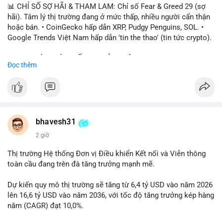
📊 CHỈ SỐ SỢ HÃI & THAM LAM: Chỉ số Fear & Greed 29 (sợ
hãi). Tâm lý thị trường đang ở mức thấp, nhiều người cẩn thận
hoặc bán. • CoinGecko hấp dẫn XRP, Pudgy Penguins, SOL. •
Google Trends Việt Nam hấp dẫn 'tin the thao' (tin tức crypto).
📈 XU HƯỚNG TÌM KIẾM & THẢO LUẬN: • XRP, SOL, PENGU,
Đọc thêm
ONDO, CASHCAT. • Chủ đề 'tô thị ty na' (tỷ giá) và 'giao thông'
(giao thông tài chính). • Bàn tán Binance Square tập trung vào
BTC breakout và lệnh long/short.
💬 DÒNG CHẢY TIN TỨC & TRUYỀN THÔNG: • Trump khẳng
định crypto là 'vấn đề lớn' giúp giảm áp lực USD. • Binance hỗ
bhavesh31
trợ cổ phiếu Apple/IBM. • Bài đăng hấp dẫn về $HFT, $SKYAI,
2 giờ
$BICO. • Tin nhắn cảnh báo về hack North Korea (Bybit).
Thị trường Hệ thống Đơn vị Điều khiển Kết nối và Viễn thông
💡 NHẬN ĐỊNH & KHUYẾN NGHỊ: Tâm lý thị trường đang phân
toàn cầu đang trên đà tăng trưởng mạnh mẽ.
cực. Sợ hãi do chỉ số thấp, nhưng hấp dẫn từ xu hướng meme
coin (PENGU, CASHCAT) và tin cậy từ các dự án lớn (BTC,
Dự kiến quy mô thị trường sẽ tăng từ 6,4 tỷ USD vào năm 2026
SOL). Rủi ro tăng nếu không có thông tin rõ ràng về quy định.
lên 16,6 tỷ USD vào năm 2036, với tốc độ tăng trưởng kép hàng
năm (CAGR) đạt 10,0%.
📊 Nguồn: Radar Tâm Lý Thị Trường