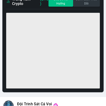
Crypto
)
Hướng
Dõi
Đội Trinh Sát Cá Voi