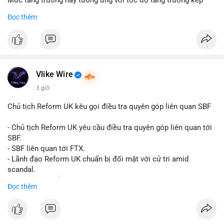
Mức tăng trưởng này tương ứng với tốc độ tăng trưởng kép
hàng năm (CAGR) đạt 5,9% trong giai đoạn dự báo.
Đọc thêm
Đây là tín hiệu tích cực cho các nhà sản xuất, nhà phân phối và
nhà đầu tư trong ngành vật liệu xây dựng và hạ tầng.
Bạn đánh giá thế nào về tiềm năng của dòng sản phẩm ống
nhựa polyolefin trong tương lai?
Vlike Wire
3 giờ
Chủ tịch Reform UK kêu gọi điều tra quyên góp liên quan SBF
- Chủ tịch Reform UK yêu cầu điều tra quyên góp liên quan tới
SBF.
- SBF liên quan tới FTX.
- Lãnh đạo Reform UK chuẩn bị đối mặt với cử tri amid
scandal.
- Sự kiện có thể ảnh hưởng đến hình ảnh SBF và FTX.
Đọc thêm
- Không có thông tin tác động thị trường ngay lập tức.
#binancesquare
#cryptonews
#sbf
#ftx
#reformuk
$btc $eth