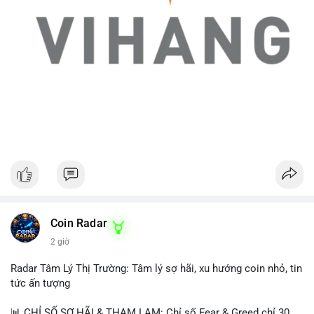
Coin Radar
2 giờ
Radar Tâm Lý Thị Trường: Tâm lý sợ hãi, xu hướng coin nhỏ, tin
tức ấn tượng
📊 CHỈ SỐ SỢ HÃI & THAM LAM: Chỉ số Fear & Greed chỉ 30