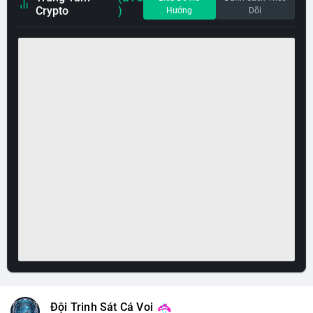
Crypto
)
Hướng
Dõi
Đội Trinh Sát Cá Voi