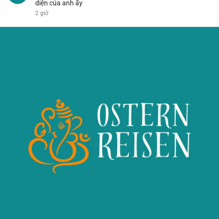
diện của anh ấy
2 giờ