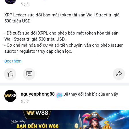
5 giờ
XRP Ledger sửa đổi bảo mật token tài sản Wall Street trị giá
530 triệu USD
- Đề xuất sửa đổi XRPL cho phép bảo mật token hóa tài sản
Wall Street trị giá 530 triệu USD.
- Cơ chế mã hóa số dư và số tiền chuyển, vẫn cho phép issuer,
auditor, regulator truy cập chọn lọc.
- Mục tiêu: tăng tính riêng tư, tuân thủ quy định, bảo vệ dữ liệu
Đọc thêm
tài chính.
- Đề xuất đang được xem xét bởi cộng đồng XRPL và các tổ
chức tài chính.
#binancesquare
#cryptonews
#xrp
nguyenphong88
Đã thay đổi ảnh bìa của anh ấy
$xrp
5 giờ
#vlikevn
#titanbot
📰 Nguồn: CoinDesk