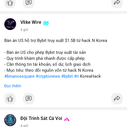
Vlike Wire
4 giờ
Bàn án US hỗ trợ Bybit truy xuất $1.5B từ hack N Korea
- Bàn án US cho phép Bybit truy xuất tài sản
- Quy trình khám phá nhanh được cấp phép
- Cần thông tin tài khoản, số dư, lịch giao dịch
- Mục tiêu: theo dõi nguồn vốn từ hack N Korea
#binancesquare
#cryptonews
#bybit
#n
KoreaHack
Đọc thêm
$btc $eth
#vlikevn
#titanbot
📰 Nguồn: Cointelegraph
Đội Trinh Sát Cá Voi
4 giờ