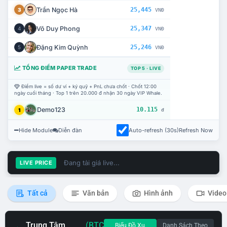
Trần Ngọc Hà
25,445
3
VNĐ
Võ Duy Phong
25,347
4
VNĐ
Đặng Kim Quỳnh
25,246
5
VNĐ
TỔNG ĐIỂM PAPER TRADE
TOP 5 · LIVE
Điểm live = số dư ví + ký quỹ + PnL chưa chốt · Chốt 12:00
ngày cuối tháng · Top 1 trên 20.000 đ nhận 30 ngày VIP Whale.
Demo123
10.115
1
đ
Hide Module
Diễn đàn
Auto-refresh (30s)
Refresh Now
Đang tải giá live...
LIVE PRICE
Tất cả
Văn bản
Hình ảnh
Video
Trung Tâm
(BTC
Biểu Đồ Xu
Danh Sách Theo