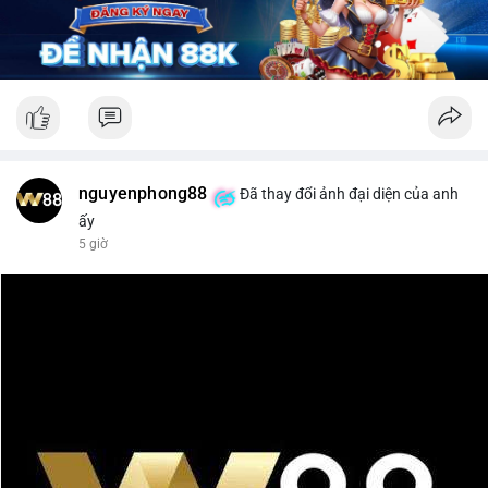
nguyenphong88
Đã thay đổi ảnh đại diện của anh
ấy
5 giờ