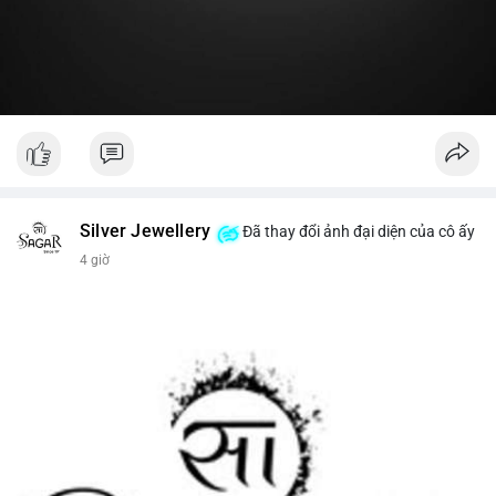
#19dot8371btc
#vilanh
#tichluydaihan
#phanbotaisan
#gia65k
Silver Jewellery
Đã thay đổi ảnh đại diện của cô ấy
4 giờ