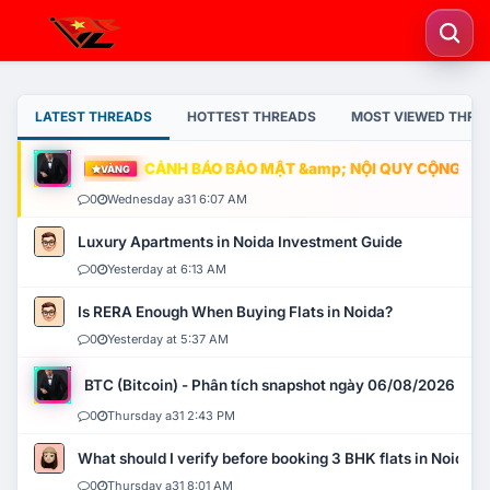
LATEST THREADS
HOTTEST THREADS
MOST VIEWED THRE
CẢNH BÁO BẢO MẬT &amp; NỘI QUY CỘNG ĐỒNG
VÀNG
0
Wednesday a31 6:07 AM
Luxury Apartments in Noida Investment Guide
0
Yesterday at 6:13 AM
Is RERA Enough When Buying Flats in Noida?
0
Yesterday at 5:37 AM
BTC (Bitcoin) - Phân tích snapshot ngày 06/08/2026
0
Thursday a31 2:43 PM
What should I verify before booking 3 BHK flats in Noida?
0
Thursday a31 8:01 AM