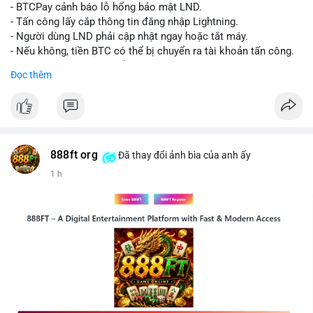
chuyển tiếp theo.
- BTCPay cảnh báo lỗ hổng bảo mật LND.
- Tấn công lấy cắp thông tin đăng nhập Lightning.
Lời khuyên:
- Người dùng LND phải cập nhật ngay hoặc tắt máy.
Nhà đầu tư nhỏ lẻ nên theo dõi sát các giao dịch tiếp theo từ
- Nếu không, tiền BTC có thể bị chuyển ra tài khoản tấn công.
cùng địa chỉ ví nguồn để xác định xu hướng rõ ràng hơn. Tránh
- BTCPay khuyến cáo kiểm tra credentials.
Đọc thêm
hành động vội vàng dựa trên một giao dịch đơn lẻ, hãy kết hợp
với khối lượng giao dịch chung và biểu đồ giá để đưa ra quyết
#binancesquare
#cryptonews
#btc
định hợp lý.
$btc
#289btc
#chuyenvilon
#giaodichchuaxacnhan
#biendongcung
#mucgia64963
#vlikevn
#titanbot
888ft org
Đã thay đổi ảnh bìa của anh ấy
1 h
📰 Nguồn: CoinDesk