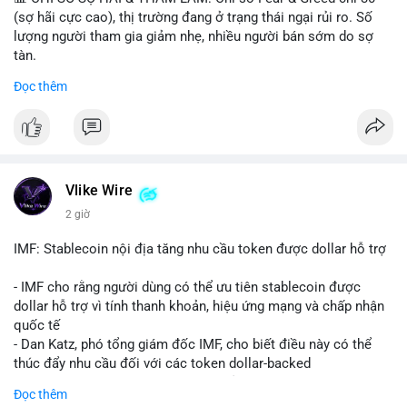
(sợ hãi cực cao), thị trường đang ở trạng thái ngại rủi ro. Số
lượng người tham gia giảm nhẹ, nhiều người bán sớm do sợ
tàn.
Đọc thêm
📈 XU HƯỚNG TÌM KIẾM & THẢO LUẬN: Biconomy (BICO),
Pudgy Penguins (PENGU), Bitcoin SV (BSV) và Kaspa (KAS) là
coin được tìm kiếm nhiều nhất. Chủ đề NFT (Pudgy Penguins),
AI (Hyperliquid) và ổn định (BSV) nổi bật.
💬 DÒNG CHẢY TIN TỨC & TRUYỀN THÔNG: Bàn tán trên
Vlike Wire
Binance Square tập trung vào lệnh kẹp, dự báo NVDA và Musk
2 giờ
Starship 13. Telegram nhấn mạnh luật mới tại Brazil và tranh
luận về Clearity Act.
IMF: Stablecoin nội địa tăng nhu cầu token được dollar hỗ trợ
💡 NHẬN ĐỊNH & KHUYẾN NGHỊ: Tâm lý ngắn hạn vẫn tiêu
- IMF cho rằng người dùng có thể ưu tiên stablecoin được
cực do sợ hãi, nhưng xu hướng coin nhỏ và tin tức AI/NVIDA
dollar hỗ trợ vì tính thanh khoản, hiệu ứng mạng và chấp nhận
có thể tạo cơ hội mua sớm. Cần theo dõi sự thay đổi trong
quốc tế
chính sách crypto Mỹ.
- Dan Katz, phó tổng giám đốc IMF, cho biết điều này có thể
thúc đẩy nhu cầu đối với các token dollar-backed
📊 Nguồn: Radar Tâm Lý Thị Trường
- Nhận định được đưa ra trong bối cảnh các quốc gia phát
Đọc thêm
triển stablecoin nội địa