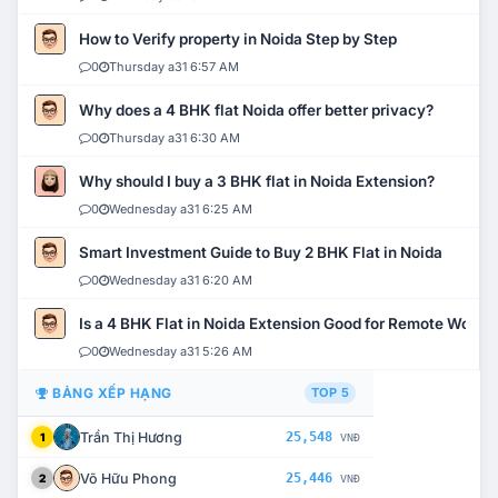
How to Verify property in Noida Step by Step
0
Thursday a31 6:57 AM
Why does a 4 BHK flat Noida offer better privacy?
0
Thursday a31 6:30 AM
Why should I buy a 3 BHK flat in Noida Extension?
0
Wednesday a31 6:25 AM
Smart Investment Guide to Buy 2 BHK Flat in Noida
0
Wednesday a31 6:20 AM
Is a 4 BHK Flat in Noida Extension Good for Remote Work?
0
Wednesday a31 5:26 AM
BẢNG XẾP HẠNG
TOP 5
Trần Thị Hương
25,548
1
VNĐ
Võ Hữu Phong
25,446
2
VNĐ