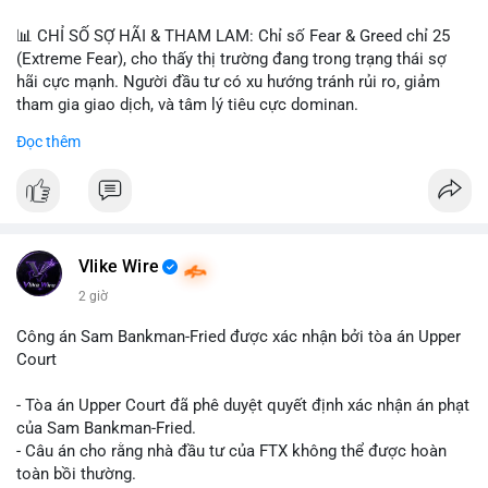
📊 CHỈ SỐ SỢ HÃI & THAM LAM: Chỉ số Fear & Greed chỉ 25
(Extreme Fear), cho thấy thị trường đang trong trạng thái sợ
hãi cực mạnh. Người đầu tư có xu hướng tránh rủi ro, giảm
tham gia giao dịch, và tâm lý tiêu cực dominan.
Đọc thêm
📈 XU HƯỚNG TÌM KIẾM & THẢO LUẬN: Coin được tìm kiếm
nhiều nhất trên CoinGecko là Cash Cat (CASHCAT), Bitcoin
(BTC), Sui (SUI), Pudgy Penguins (PENGU). Trên Google Trends
Việt Nam, từ khóa như 'con riêng', 'phạm nhật minh anh' và 'tô
lâm' được nhắc đến nhiều, có thể phản ánh sự quan tâm đến
các chủ đề không liên quan trực tiếp đến crypto.
Vlike Wire
2 giờ
💬 DÒNG CHẢY TIN TỨC & TRUYỀN THÔNG: Các bài đăng
trên Binance Square tập trung vào chiến lược trading, lệnh kẹp,
Công án Sam Bankman-Fried được xác nhận bởi tòa án Upper
và cập nhật về sự kiện như 'Lãi lỗ chưa ghi nhận'. Trên
Court
Telegram, tin tức nổi bật bao gồm việc Tether mở rộng vào
Saudi Arabia và báo cáo về Bitcoin miners chuyển hướng AI.
- Tòa án Upper Court đã phê duyệt quyết định xác nhận án phạt
Các tin tức quốc tế cũng nhấn mạnh sự động chảy của thị
của Sam Bankman-Fried.
trường.
- Câu án cho rằng nhà đầu tư của FTX không thể được hoàn
toàn bồi thường.