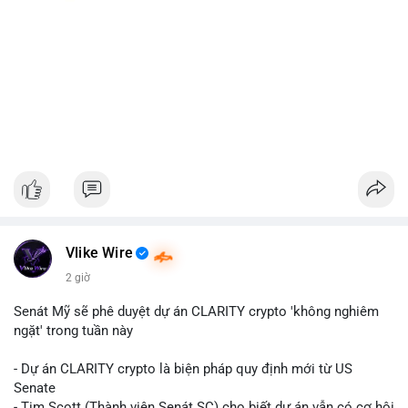
Vlike Wire
2 giờ
Senát Mỹ sẽ phê duyệt dự án CLARITY crypto 'không nghiêm
ngặt' trong tuần này
- Dự án CLARITY crypto là biện pháp quy định mới từ US
Senate
- Tim Scott (Thành viên Senát SC) cho biết dự án vẫn có cơ hội