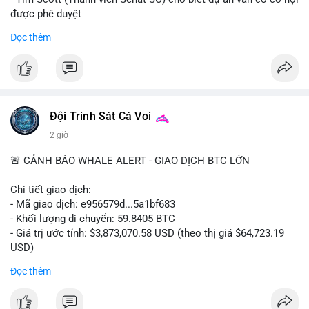
được phê duyệt
- Bài toán chính là thời gian hạn chế để đưa dự án vào lịch
Đọc thêm
trình
- Có thể ảnh hưởng đến môi trường quy định crypto tại Mỹ
$btc $eth
#vlikevn
#titanbot
Đội Trinh Sát Cá Voi
2 giờ
📰 Nguồn: Cointelegraph
🚨 CẢNH BÁO WHALE ALERT - GIAO DỊCH BTC LỚN
Chi tiết giao dịch:
- Mã giao dịch: e956579d...5a1bf683
- Khối lượng di chuyển: 59.8405 BTC
- Giá trị ước tính: $3,873,070.58 USD (theo thị giá $64,723.19
USD)
- Thời gian: 17:19:55 2026-08-06 UTC
Đọc thêm
Một khối lượng 59.84 BTC trị giá gần 3.9 triệu USD vừa được
kích hoạt di chuyển trong mempool. Với quy mô này, khả năng