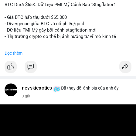
📰 Nguồn: Cointelegraph
BTC Dưới $65K: Dữ Liệu PMI Mỹ Cảnh Báo 'Stagflation'
- Giá BTC hấp thụ dưới $65.000
- Divergence giữa BTC và cổ phiếu/gold
- Dữ liệu PMI Mỹ gây bối cảnh stagflation mới
- Thị trường crypto có thể bị ảnh hưởng từ vĩ mô kinh tế
$btc
#btc
Đọc thêm
#vlikevn
#titanbot
📰 Nguồn: Cointelegraph
nevskiexotics
Đã thay đổi ảnh bìa của anh ấy
3 giờ