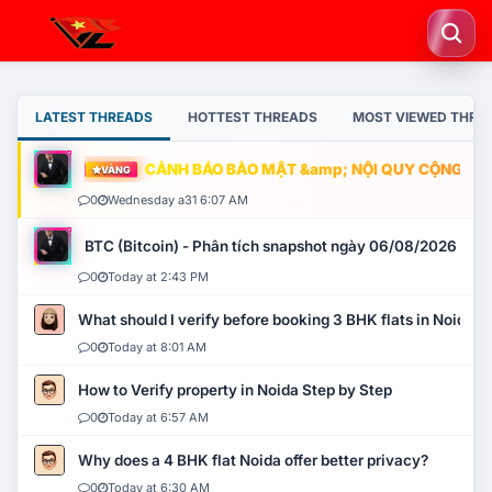
LATEST THREADS
HOTTEST THREADS
MOST VIEWED THRE
CẢNH BÁO BẢO MẬT &amp; NỘI QUY CỘNG ĐỒNG
VÀNG
0
Wednesday a31 6:07 AM
BTC (Bitcoin) - Phân tích snapshot ngày 06/08/2026
0
Today at 2:43 PM
What should I verify before booking 3 BHK flats in Noida?
0
Today at 8:01 AM
How to Verify property in Noida Step by Step
0
Today at 6:57 AM
Why does a 4 BHK flat Noida offer better privacy?
0
Today at 6:30 AM