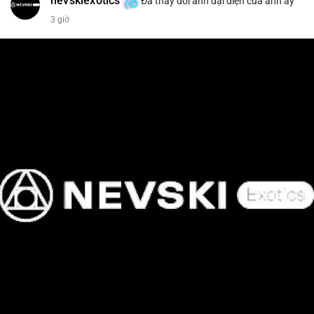
nevskiexotics
Đã thay đổi ảnh đại diện của anh ấy
3 giờ