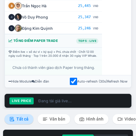
Trần Ngọc Hà
25,445
3
VNĐ
Võ Duy Phong
25,347
4
VNĐ
Đặng Kim Quỳnh
25,246
5
VNĐ
TỔNG ĐIỂM PAPER TRADE
TOP 5 · LIVE
Điểm live = số dư ví + ký quỹ + PnL chưa chốt · Chốt 12:00
ngày cuối tháng · Top 1 trên 20.000 đ nhận 30 ngày VIP Whale.
Chưa có thành viên giao dịch Paper trong tháng.
Hide Module
Diễn đàn
Auto-refresh (30s)
Refresh Now
Đang tải giá live...
LIVE PRICE
Tất cả
Văn bản
Hình ảnh
Video