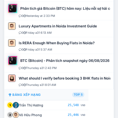
Phân tích giá Bitcoin (BTC) hôm nay: Liệu nỗi sợ hãi có mở 
0
Yesterday at 2:33 PM
Luxury Apartments in Noida Investment Guide
0
Friday a31 6:13 AM
Is RERA Enough When Buying Flats in Noida?
0
Friday a31 5:37 AM
BTC (Bitcoin) - Phân tích snapshot ngày 06/08/2026
0
Thursday a31 2:43 PM
What should I verify before booking 3 BHK flats in Noida?
0
Thursday a31 8:01 AM
BẢNG XẾP HẠNG
TOP 5
Trần Thị Hương
25,548
1
VNĐ
Võ Hữu Phong
25,446
2
VNĐ