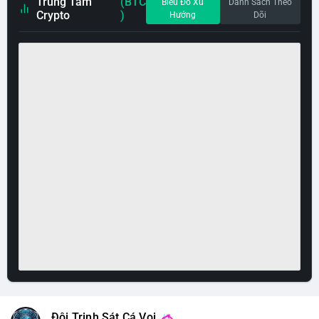
Trung Tâm
(BTC
Biểu Đồ Xu
Danh Sách Theo
Crypto
)
Hướng
Dõi
Đội Trinh Sát Cá Voi