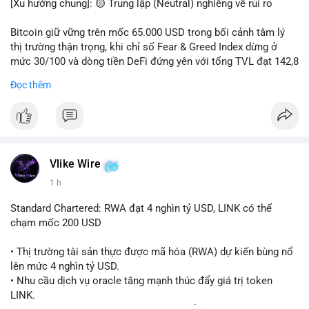
[Xu hướng chung]: 🟡 Trung lập (Neutral) nghiêng về rủi ro
📊 Nguồn: Radar Tâm Lý Thị Trường
Bitcoin giữ vững trên mốc 65.000 USD trong bối cảnh tâm lý
thị trường thận trọng, khi chỉ số Fear & Greed Index dừng ở
mức 30/100 và dòng tiền DeFi đứng yên với tổng TVL đạt 142,8
tỷ USD.
Đọc thêm
- Thị trường & Giá cả: BTC giao dịch quanh vùng 65.200 USD,
tăng gần 3% khi Iran-Oman hứa mở lại eo Hormuz, giảm lo ngại
địa chính trị. Hoạt động cá voi diễn ra sôi động với lệnh
chuyển 458 BTC trị giá gần 30 triệu USD cùng nhiều giao dịch
lớn khác. Đáng chú ý, thanh lý Short chiếm tới 81,7% tổng 35,7
Vlike Wire
triệu USD thanh lý trong 24h, cho thấy phe bán đang yếu thế.
1 h
- DeFi & Công nghệ: Standard Chartered dự báo thị trường RWA
Standard Chartered: RWA đạt 4 nghìn tỷ USD, LINK có thể
sẽ bùng nổ lên 4 nghìn tỷ USD, kéo theo giá trị token LINK có
chạm mốc 200 USD
thể tăng 25 lần, chạm mốc 200 USD vào năm 2030. Mastercard
hoàn tất thương vụ mua lại startup stablecoin BVNK trị giá 1,8
• Thị trường tài sản thực được mã hóa (RWA) dự kiến bùng nổ
tỷ USD, đánh dấu bước tiến lớn trong thanh toán số.
lên mức 4 nghìn tỷ USD.
• Nhu cầu dịch vụ oracle tăng mạnh thúc đẩy giá trị token
- Quy định & Pháp lý: FCA Anh đang xây dựng khung pháp lý
LINK.
cho vàng mã hóa, trong khi CLARITY Act tại Mỹ được cựu Bộ