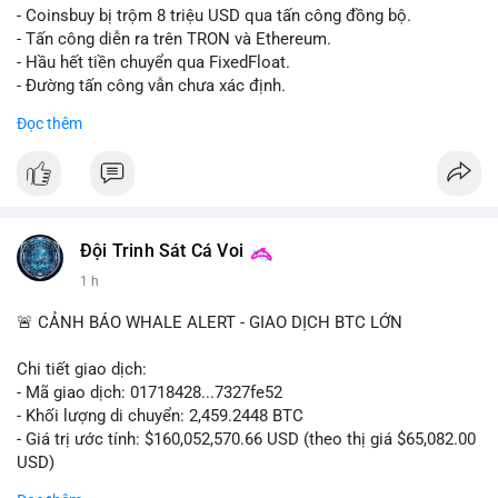
- Coinsbuy bị trộm 8 triệu USD qua tấn công đồng bộ.
- Tấn công diễn ra trên TRON và Ethereum.
- Hầu hết tiền chuyển qua FixedFloat.
- Đường tấn công vẫn chưa xác định.
Đọc thêm
#binancesquare
#cryptonews
#coinsbuy
#trx
#eth
$trx $eth
#vlikevn
#titanbot
Đội Trinh Sát Cá Voi
📰 Nguồn: CoinDesk
1 h
🚨 CẢNH BÁO WHALE ALERT - GIAO DỊCH BTC LỚN
Chi tiết giao dịch:
- Mã giao dịch: 01718428...7327fe52
- Khối lượng di chuyển: 2,459.2448 BTC
- Giá trị ước tính: $160,052,570.66 USD (theo thị giá $65,082.00
USD)
- Thời gian: 12:19:48 2026-08-10 UTC