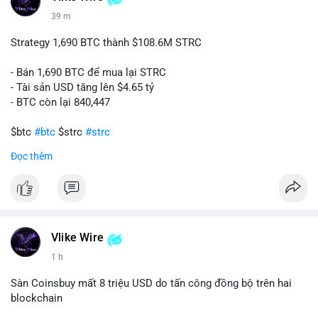
39 m
📰 Nguồn: CoinDesk
Strategy 1,690 BTC thành $108.6M STRC
- Bán 1,690 BTC để mua lại STRC
- Tài sản USD tăng lên $4.65 tỷ
- BTC còn lại 840,447
$btc
#btc
$strc
#strc
Đọc thêm
#vlikevn
#titanbot
📰 Nguồn: Cointelegraph
Vlike Wire
1 h
Sàn Coinsbuy mất 8 triệu USD do tấn công đồng bộ trên hai
blockchain