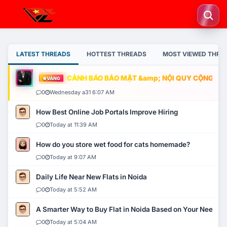
LATEST THREADS
HOTTEST THREADS
MOST VIEWED THRE
CẢNH BÁO BẢO MẬT &amp; NỘI QUY CỘNG ĐỒNG
VÀNG
0
Wednesday a31 6:07 AM
How Best Online Job Portals Improve Hiring
0
Today at 11:39 AM
How do you store wet food for cats homemade?
0
Today at 9:07 AM
Daily Life Near New Flats in Noida
0
Today at 5:52 AM
A Smarter Way to Buy Flat in Noida Based on Your Needs
0
Today at 5:04 AM