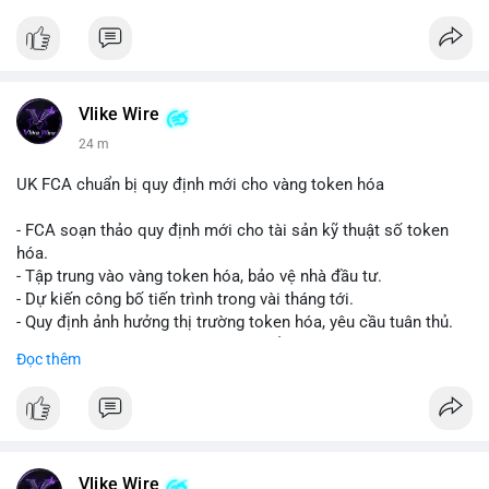
Vlike Wire
24 m
UK FCA chuẩn bị quy định mới cho vàng token hóa
- FCA soạn thảo quy định mới cho tài sản kỹ thuật số token
hóa.
- Tập trung vào vàng token hóa, bảo vệ nhà đầu tư.
- Dự kiến công bố tiến trình trong vài tháng tới.
- Quy định ảnh hưởng thị trường token hóa, yêu cầu tuân thủ.
- Nhà đầu tư, doanh nghiệp cần chuẩn bị.
Đọc thêm
#binancesquare
#cryptonews
#tokenizedgold
#fca
#ukregulation
$btc $eth
#vlikevn
#titanbot
Vlike Wire