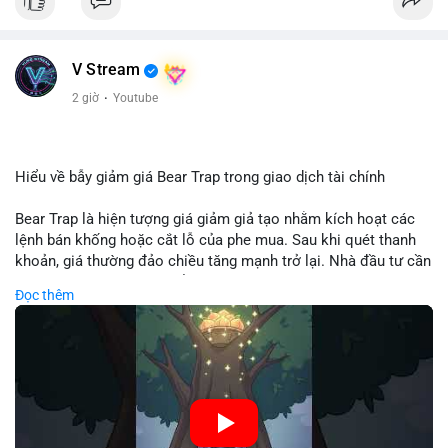
V Stream
2 giờ
·
Youtube
Hiểu về bẫy giảm giá Bear Trap trong giao dịch tài chính
Bear Trap là hiện tượng giá giảm giả tạo nhằm kích hoạt các
lệnh bán khống hoặc cắt lỗ của phe mua. Sau khi quét thanh
khoản, giá thường đảo chiều tăng mạnh trở lại. Nhà đầu tư cần
nhận diện mô hình này để tránh bị thao túng tâm lý và tối ưu
Đọc thêm
hóa điểm vào lệnh.
🎥 Xem video trực tiếp tại:
Nguồn: Cú Thông Thái