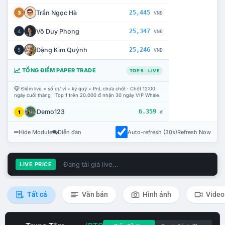
Trần Ngọc Hà
25,445
3
VNĐ
Võ Duy Phong
25,347
4
VNĐ
Đặng Kim Quỳnh
25,246
5
VNĐ
TỔNG ĐIỂM PAPER TRADE
TOP 5 · LIVE
Điểm live = số dư ví + ký quỹ + PnL chưa chốt · Chốt 12:00
ngày cuối tháng · Top 1 trên 20.000 đ nhận 30 ngày VIP Whale.
Demo123
6.359
1
đ
Hide Module
Diễn đàn
Auto-refresh (30s)
Refresh Now
Đang tải giá live...
LIVE PRICE
Tất cả
Văn bản
Hình ảnh
Video