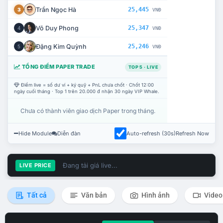
Trần Ngọc Hà
25,445
3
VNĐ
Võ Duy Phong
25,347
4
VNĐ
Đặng Kim Quỳnh
25,246
5
VNĐ
TỔNG ĐIỂM PAPER TRADE
TOP 5 · LIVE
Điểm live = số dư ví + ký quỹ + PnL chưa chốt · Chốt 12:00
ngày cuối tháng · Top 1 trên 20.000 đ nhận 30 ngày VIP Whale.
Chưa có thành viên giao dịch Paper trong tháng.
Hide Module
Diễn đàn
Auto-refresh (30s)
Refresh Now
Đang tải giá live...
LIVE PRICE
Tất cả
Văn bản
Hình ảnh
Video