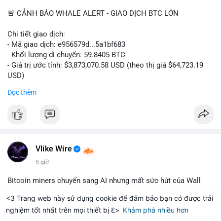
📰 Nguồn: Cointelegraph
🚨 CẢNH BÁO WHALE ALERT - GIAO DỊCH BTC LỚN
Chi tiết giao dịch:
- Mã giao dịch: e956579d...5a1bf683
- Khối lượng di chuyển: 59.8405 BTC
- Giá trị ước tính: $3,873,070.58 USD (theo thị giá $64,723.19
USD)
- Thời gian: 17:19:55 2026-08-06 UTC
Đọc thêm
Một khối lượng 59.84 BTC trị giá gần 3.9 triệu USD vừa được
kích hoạt di chuyển trong mempool. Với quy mô này, khả năng
cao là tài sản đang được dịch chuyển giữa các ví thuộc sở hữu
của một tổ chức hoặc cá voi lớn. Hành vi chuyển sang ví lạnh
hoặc tách nhỏ thành nhiều địa chỉ mới thường cho thấy động
Vlike Wire
thái tái cơ cấu nắm giữ dài hạn, không phải áp lực bán khẩn
5 giờ
cấp. Tuy nhiên, nếu dòng tiền này hướng đến một sàn giao dịch
tập trung, nguy cơ chốt lời là hiện hữu và có thể gây ra biến
Bitcoin miners chuyển sang AI nhưng mất sức hút của Wall
động ngắn hạn.
Street
<3 Trang web này sử dụng cookie để đảm bảo bạn có được trải
Nhà đầu tư nhỏ lẻ nên quan sát thêm các giao dịch tiếp theo
nghiệm tốt nhất trên mọi thiết bị ℇ>
Khám phá nhiều hơn
- Các hợp đồng hạ tầng AI dành cho khai thác Bitcoin ngày
ereum
Solana
$1,906.37
$72.91
ETH
-0.07%
SOL
-1.65%
từ cùng nguồn ví để xác định đích đến. Tránh hành động theo