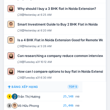
Why should I buy a 3 BHK flat in Noida Extension?
0
Yesterday at 6:25 AM
Smart Investment Guide to Buy 2 BHK Flat in Noida
0
Yesterday at 6:20 AM
Is a 4 BHK Flat in Noida Extension Good for Remote Work?
0
Yesterday at 5:26 AM
Can researching a company reduce common interview mi
0
Tuesday a31 10:12 AM
How can I compare options to buy flat in Noida Extension?
0
Tuesday a31 6:30 AM
BẢNG XẾP HẠNG
TOP 5
Trần Thị Hương
25,548
1
VNĐ
Võ Hữu Phong
25,446
2
VNĐ