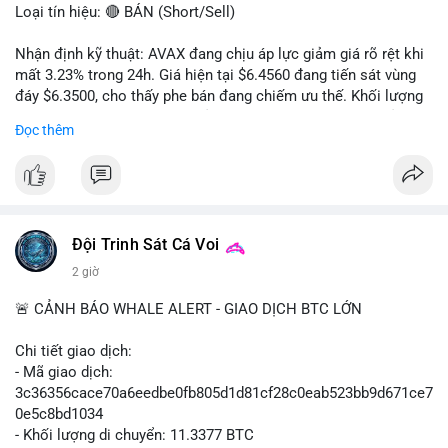
Loại tín hiệu: 🔴 BÁN (Short/Sell)
Nhận định kỹ thuật: AVAX đang chịu áp lực giảm giá rõ rệt khi
mất 3.23% trong 24h. Giá hiện tại $6.4560 đang tiến sát vùng
đáy $6.3500, cho thấy phe bán đang chiếm ưu thế. Khối lượng
giao dịch 2.14 triệu AVAX phản ánh dòng tiền thoát ra khỏi thị
Đọc thêm
trường. Biên độ dao động trong ngày khá rộng (5.6%), tạo điều
kiện cho các lệnh short ngắn hạn.
Khuyến nghị giao dịch cụ thể:
- Vùng Entry: $6.4500 - $6.4800
- Mục tiêu chốt lời (Take Profit - TP): TP1: $6.3500, TP2:
Đội Trinh Sát Cá Voi
$6.2800
2 giờ
- Cắt lỗ (Stop Loss - SL): $6.5800
🚨 CẢNH BÁO WHALE ALERT - GIAO DỊCH BTC LỚN
Lời khuyên quản trị vốn: Khối lượng lệnh khuyến nghị tối đa 2-
3% tổng vốn, đặt SL cứng ngay sau khi vào lệnh để bảo vệ tài
Chi tiết giao dịch:
khoản trước biến động bất thường.
- Mã giao dịch:
3c36356cace70a6eedbe0fb805d1d81cf28c0eab523bb9d671ce7
#shortavax
#avax6450
#bearishavax
#vungbiendong24h
0e5c8bd1034
- Khối lượng di chuyển: 11.3377 BTC