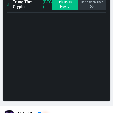
Trung Tâm
(BTC
Biểu Đồ Xu
Danh Sách Theo
Crypto
)
Hướng
Dõi