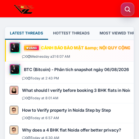
LATEST THREADS
HOTTEST THREADS
MOST VIEWED THRE
CẢNH BÁO BẢO MẬT &amp; NỘI QUY CỘNG ĐỒNG
VÀNG
0
Wednesday a31 6:07 AM
BTC (Bitcoin) - Phân tích snapshot ngày 06/08/2026
0
Today at 2:43 PM
What should I verify before booking 3 BHK flats in Noida?
0
Today at 8:01 AM
How to Verify property in Noida Step by Step
0
Today at 6:57 AM
Why does a 4 BHK flat Noida offer better privacy?
0
Today at 6:30 AM