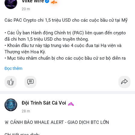
Vlike Wire
20 m
Các PAC Crypto chi 1,5 triệu USD cho các cuộc bầu cử tại Mỹ
• Các Ủy ban Hành động Chính trị (PAC) liên quan đến crypto
đã chi hơn 1,5 triệu USD cho truyền thông.
• Khoản đầu tư này tập trung vào 4 cuộc đua tại Hạ viện và
Thượng viện Hoa Kỳ.
• Mục tiêu nhằm chuẩn bị cho các cuộc bầu cử sơ bộ diễn ra
vào ngày 18 tháng 8.
Đọc thêm
#cryptonews
#politics
#usa
#binancesquare
$btc $eth
#vlikevn
#titanbot
Đội Trinh Sát Cá Voi
28 m
📰 Nguồn: Cointelegraph
🚨 CẢNH BÁO WHALE ALERT - GIAO DỊCH BTC LỚN