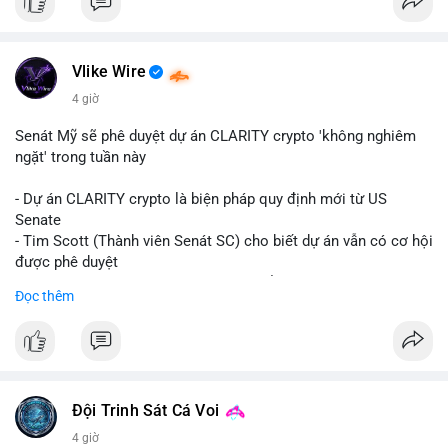
Vlike Wire
4 giờ
Senát Mỹ sẽ phê duyệt dự án CLARITY crypto 'không nghiêm
ngặt' trong tuần này
- Dự án CLARITY crypto là biện pháp quy định mới từ US
Senate
- Tim Scott (Thành viên Senát SC) cho biết dự án vẫn có cơ hội
được phê duyệt
- Bài toán chính là thời gian hạn chế để đưa dự án vào lịch
Đọc thêm
trình
- Có thể ảnh hưởng đến môi trường quy định crypto tại Mỹ
$btc $eth
#vlikevn
#titanbot
Đội Trinh Sát Cá Voi
4 giờ