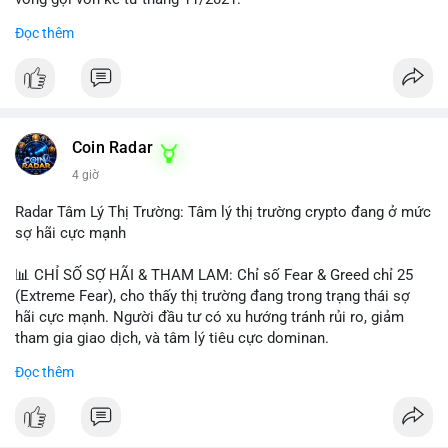
Đọc thêm
Lời khuyên ngắn gọn cho nhà đầu tư nhỏ lẻ:
#jpyc
#cryptonews
#web3
#japan
#blockchain
Nhà đầu tư nên theo dõi sát dòng tiền tiếp theo từ địa chỉ này.
Tránh hành động theo cảm xúc; hãy chờ xác nhận hướng đi của
$btc $eth
dòng tiền trước khi đưa ra quyết định vào lệnh, đồng thời đặt
lệnh dừng lỗ chặt chẽ để quản trị rủi ro trong bối cảnh thanh
#vlikevn
#titanbot
khoản mỏng.
Coin Radar
📰 Nguồn: CoinDesk
4 giờ
#25dot8btc
#dichuyen1_66trieuusd
#khangcu64556
#whalebtc
#theodoidongtien
Radar Tâm Lý Thị Trường: Tâm lý thị trường crypto đang ở mức
sợ hãi cực mạnh
📊 CHỈ SỐ SỢ HÃI & THAM LAM: Chỉ số Fear & Greed chỉ 25
(Extreme Fear), cho thấy thị trường đang trong trạng thái sợ
hãi cực mạnh. Người đầu tư có xu hướng tránh rủi ro, giảm
tham gia giao dịch, và tâm lý tiêu cực dominan.
Đọc thêm
📈 XU HƯỚNG TÌM KIẾM & THẢO LUẬN: Coin được tìm kiếm
nhiều nhất trên CoinGecko là Cash Cat (CASHCAT), Bitcoin
(BTC), Sui (SUI), Pudgy Penguins (PENGU). Trên Google Trends
Việt Nam, từ khóa như 'con riêng', 'phạm nhật minh anh' và 'tô