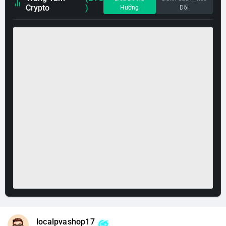
Crypto
)
Hướng
Dõi
localpvashop17