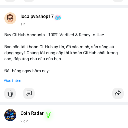
- WhatsApp: +1 660 215-8938
- Telegram: @localpvashop
- Email: localpvashop@gmail.com
localpvashop17
1 h
Phản hồi nhanh trong vòng 24 giờ. Mua ngay để trải nghiệm
dịch vụ chuyên nghiệp!
Buy GitHub Accounts - 100% Verified & Ready to Use
#buytextnowaccounts
#pva
#textnow
Bạn cần tài khoản GitHub uy tín, đã xác minh, sẵn sàng sử
dụng ngay? Chúng tôi cung cấp tài khoản GitHub chất lượng
cao, đáp ứng nhu cầu của bạn.
Đặt hàng ngay hôm nay:
✅ Order Now: localpvashop
Đọc thêm
✅ Phản hồi trong 24 giờ
✅ WhatsApp: +1 (66
215-8938
✅ Telegram: @localpvashop
✅ Email: localpvashop@gmail.com
Coin Radar
Liên hệ ngay để được tư vấn và hỗ trợ nhanh nhất!
2 giờ