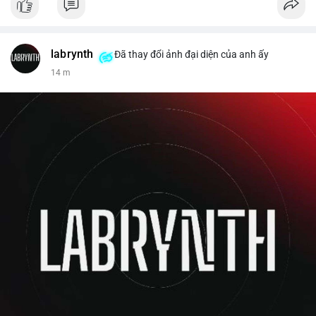
labrynth
Đã thay đổi ảnh đại diện của anh ấy
14 m