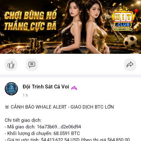
Đội Trinh Sát Cá Voi
1 h
🚨 CẢNH BÁO WHALE ALERT - GIAO DỊCH BTC LỚN
Chi tiết giao dịch:
- Mã giao dịch: 16a73b69...d2e06d94
- Khối lượng di chuyển: 68.0591 BTC
- Giá trị ước tính: $4,413,632.54 USD (theo thị giá $64,850.00