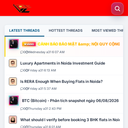
LATEST THREADS
HOTTEST THREADS
MOST VIEWED THRE
CẢNH BÁO BẢO MẬT &amp; NỘI QUY CỘNG ĐỒNG
VÀNG
0
Wednesday a31 6:07 AM
Luxury Apartments in Noida Investment Guide
0
Friday a31 6:13 AM
Is RERA Enough When Buying Flats in Noida?
0
Friday a31 5:37 AM
BTC (Bitcoin) - Phân tích snapshot ngày 06/08/2026
0
Thursday a31 2:43 PM
What should I verify before booking 3 BHK flats in Noida?
0
Thursday a31 8:01 AM