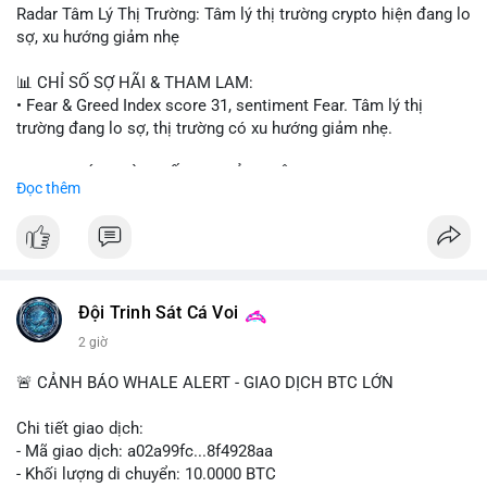
Radar Tâm Lý Thị Trường: Tâm lý thị trường crypto hiện đang lo
sợ, xu hướng giảm nhẹ
📊 CHỈ SỐ SỢ HÃI & THAM LAM:
• Fear & Greed Index score 31, sentiment Fear. Tâm lý thị
trường đang lo sợ, thị trường có xu hướng giảm nhẹ.
📈 XU HƯỚNG TÌM KIẾM & THẢO LUẬN:
Đọc thêm
• CoinGecko trending coins: Tutorial, Pudgy Penguins, IoTeX,
Solana, Pons, OVERTAKE, Monad.
• LunarCrush trending topics: Ethereum, Solana, Dogecoin,
Chainlink, Tesla, UFC 310, Premier League, Microsoft.
• Google Trends Vietnam: topics unrelated to crypto, low
crypto interest.
Đội Trinh Sát Cá Voi
2 giờ
💬 DÒNG CHẢY TIN TỨC & TRUYỀN THÔNG:
• Telegram CoinTelegraph: xAI release, Cloudflare Kitesurf, EU
🚨 CẢNH BÁO WHALE ALERT - GIAO DỊCH BTC LỚN
MiCA plan, Circle USDC deal, Crypto worst performer 2026.
• Binance announcements: Apple/IBM dividend via bStocks,
Chi tiết giao dịch:
MMT Trading Tournament, Alpha Trading Competition, USD1
- Mã giao dịch: a02a99fc...8f4928aa
Airdrop extension, Momentum integration.
- Khối lượng di chuyển: 10.0000 BTC