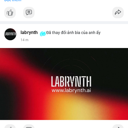
✅ Đặt hàng: localpvashop
✅ Phản hồi trong 24 giờ
✅ WhatsApp: +1 (66
215-8938
✅ Telegram: @localpvashop
labrynth
✅ Email: localpvashop@gmail.com
Đã thay đổi ảnh bìa của anh ấy
14 m
Liên hệ ngay để được tư vấn chi tiết và hỗ trợ tận tình.