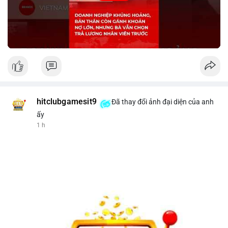
Nguồn: KIEN THUC KINH TE
hitclubgamesit9
Đã thay đổi ảnh đại diện của anh
ấy
1 h