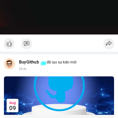
BuyGithub
đã tạo sự kiện mới
25 m
Aug
09