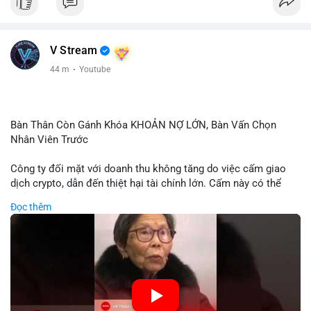
V Stream
44 m
·
Youtube
Bàn Thân Còn Gánh Khóa KHOẢN NỢ LỚN, Bàn Vấn Chọn
Nhân Viên Trước
Công ty đối mặt với doanh thu không tăng do việc cấm giao
dịch crypto, dẫn đến thiệt hại tài chính lớn. Cấm này có thể
phản ánh phản ứng của chính quyền hoặc thị trường đối với
Đọc thêm
biến động giá digital asset. Bàn vấn chuyển hướng tập trung
vào nhân lực, cho thấy chiến lược giảm chi phí hoặc điều chỉnh
mô hình kinh doanh. Điều này có thể ảnh hưởng đến thị trường
crypto và các doanh nghiệp liên quan trong tương lai.
🎥 Xem video trực tiếp tại: