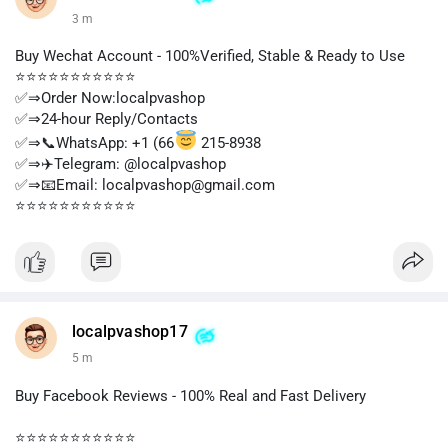
3 m
Buy Wechat Account - 100%Verified, Stable & Ready to Use
⭐⭐⭐⭐⭐⭐⭐⭐⭐⭐⭐
✅⇒Order Now:localpvashop
✅⇒24-hour Reply/Contacts
✅⇒📞WhatsApp: +1 (66
215-8938
✅⇒✈️Telegram: @localpvashop
✅⇒📧Email: localpvashop@gmail.com
⭐⭐⭐⭐⭐⭐⭐⭐⭐⭐⭐
localpvashop17
5 m
Buy Facebook Reviews - 100% Real and Fast Delivery
⭐⭐⭐⭐⭐⭐⭐⭐⭐⭐⭐