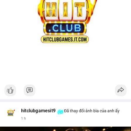
hitclubgamesit9
Đã thay đổi ảnh bìa của anh ấy
1 h