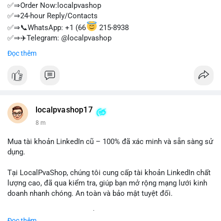
✅⇒Order Now:localpvashop
✅⇒24-hour Reply/Contacts
✅⇒📞WhatsApp: +1 (66
215-8938
✅⇒✈️Telegram: @localpvashop
✅⇒📧Email: localpvashop@gmail.com
Đọc thêm
⭐⭐⭐⭐⭐⭐⭐⭐⭐⭐⭐
localpvashop17
8 m
Mua tài khoản LinkedIn cũ – 100% đã xác minh và sẵn sàng sử
dụng.
Tại LocalPvaShop, chúng tôi cung cấp tài khoản LinkedIn chất
lượng cao, đã qua kiểm tra, giúp bạn mở rộng mạng lưới kinh
doanh nhanh chóng. An toàn và bảo mật tuyệt đối.
Đặt hàng ngay hôm nay để nhận ưu đãi tốt nhất!
Đọc thêm