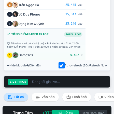
Trần Ngọc Hà
25,445
3
VNĐ
Võ Duy Phong
25,347
4
VNĐ
Đặng Kim Quỳnh
25,246
5
VNĐ
TỔNG ĐIỂM PAPER TRADE
TOP 5 · LIVE
Điểm live = số dư ví + ký quỹ + PnL chưa chốt · Chốt 12:00
ngày cuối tháng · Top 1 trên 20.000 đ nhận 30 ngày VIP Whale.
Demo123
5.492
1
đ
Hide Module
Diễn đàn
Auto-refresh (30s)
Refresh Now
Đang tải giá live...
LIVE PRICE
Tất cả
Văn bản
Hình ảnh
Video
Trung Tâm
(BTC
Biểu Đồ Xu
Danh Sách Theo