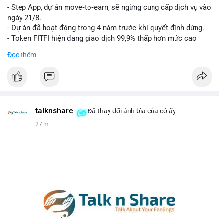
- Step App, dự án move‑to‑earn, sẽ ngừng cung cấp dịch vụ vào
Lời khuyên cho nhà đầu tư nhỏ lẻ: Theo dõi xác nhận của giao
ngày 21/8.
dịch này. Nếu BTC tiếp tục bị rút khỏi sàn với tần suất tăng, đó
- Dự án đã hoạt động trong 4 năm trước khi quyết định dừng.
là tín hiệu tích cực cho xu hướng tăng giá. Hạn chế hành động
- Token FITFI hiện đang giao dịch 99,9% thấp hơn mức cao
theo cảm xúc, ưu tiên quản trị rủi ro với khối lượng vị thế nhỏ.
nhất từng đạt được.
Đọc thêm
#9dot608btc
#619kusd
#vilanh
#dichuyenbtc
#quantriruiro
#binancesquare
#cryptonews
#fitfi
#movetoearn
#stepapp
$fitfi
#vlikevn
#titanbot
talknshare
Đã thay đổi ảnh bìa của cô ấy
27 m
📰 Nguồn: Cointelegraph