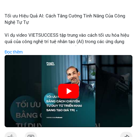
Tối ưu Hiệu Quả AI: Cách Tăng Cường Tính Năng Của Công
Nghệ Tự Tự
Ví dụ video VIETSUCCESS tập trung vào cách tối ưu hóa hiệu
quả của công nghệ trí tuệ nhân tạo (AI) trong các ứng dụng
chuyên nghiệp. AI được sử dụng để phân tích dữ liệu lớn, dự
Đọc thêm
đoán xu hướng thị trường, và tự động hóa quy trình trong lĩnh
vực tài chính và crypto. Bài đăng nhấn mạnh vai trò của AI
trong việc giảm thiểu sai lầm, tăng tốc độ xử lý, và hỗ trợ quyết
định dựa trên dữ liệu. Điều này đặc biệt quan trọng trong thời
kỳ phát triển nhanh chóng của ngành crypto, nơi tính chính xác
và tốc độ là yếu tố quyết định.
🎥 Xem video trực tiếp tại:
Nguồn: VIETSUCCESS