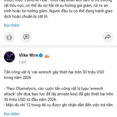
rất tiêu cực, có thể do sợ hãi về xu hướng giá giảm, rủi ro an
ninh hoặc tin tưởng giảm. Người đầu tư có thể đang tránh giao
dịch hoặc chuẩn bị cắt lỗ.
Đọc thêm
📈 XU HƯỚNG TÌM KIẾM & THẢO LUẬN: Coin trending trên
CoinGecko bao gồm các token meme như Cash Cat
(CASHCAT), Pudgy Penguins (PENGU) và OVERTAKE (TAKE).
Các chủ đề như 'Sắt lở đất' hoặc 'Chết' trên Google Trends
Việt Nam không liên quan trực tiếp đến crypto, cho thấy sự tập
trung của người dùng vào các chủ đề địa phương. Trên
Vlike Wire
LunarCrush, các chủ đề như Solana, Taylor Swift và UFC 310
2 giờ
hấp dẫn sự chú ý đa lĩnh vực.
Tấn công vật lý 'cái wrench' gây thiệt hại trên 30 triệu USD
💬 DÒNG CHẢY TIN TỨC & TRUYỀN THÔNG: Tài chính Việt
trong năm 2026
Nam đang tập trung vào các đề tài như 'Trục lợi' hoặc 'Miền
Bắc', trong khi tin tức quốc tế nhấn mạnh việc Putin ký luật
- Theo Chainalysis, các cuộc tấn công vật lý typu 'wrench
crypto và sự kiện an ninh như hack Zeus Wallet. Trên Binance
attack' (đe dọa, bạo lực để lấy private key) đã gây thiệt hại trên
Square, nhiều người chia sẻ chiến lược giao dịch như lệnh
30 triệu USD từ đầu năm 2026.
Long $BTW hoặc cập nhật về sự kiện Alpha Trading
- Mặc dù chỉ 12 trong 46 vụ được ghi nhận dẫn đến việc trả tiền
Competition.
chuộc, nhưng các cuộc tấn công đang mở rộng phạm vi: bao
Đọc thêm
gồm rò rỉ dữ liệu và đe dọa tới gia đình, bạn bè của người sở