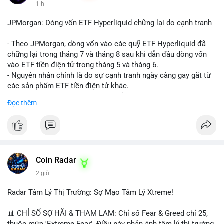
1 h
JPMorgan: Dòng vốn ETF Hyperliquid chững lại do cạnh tranh
- Theo JPMorgan, dòng vốn vào các quỹ ETF Hyperliquid đã
chững lại trong tháng 7 và tháng 8 sau khi dẫn đầu dòng vốn
vào ETF tiền điện tử trong tháng 5 và tháng 6.
- Nguyên nhân chính là do sự cạnh tranh ngày càng gay gắt từ
các sản phẩm ETF tiền điện tử khác.
- Điều này cho thấy sự quan tâm của nhà đầu tư đối với
Đọc thêm
Hyperliquid có thể đã giảm bớt, ảnh hưởng đến dòng vốn và
thanh khoản của đồng tiền này.
- Nhà đầu tư cần theo dõi sát sao diễn biến thị trường và các
yếu tố cạnh tranh để đưa ra quyết định đầu tư hợp lý.
#binancesquare
#cryptonews
#hyperliquid
#etf
#jpmorgan
Coin Radar
2 giờ
$hype
Radar Tâm Lý Thị Trường: Sợ Mạo Tâm Lý Xtreme!
#vlikevn
#titanbot
📊 CHỈ SỐ SỢ HÃI & THAM LAM: Chỉ số Fear & Greed chỉ 25,
📰 Nguồn: CoinDesk
thuộc mức 'Extreme Fear'. Điều này phản ánh tâm lý thị trường