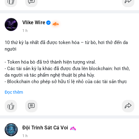
Vlike Wire
1 h
10 thứ kỳ lạ nhất đã được token hóa – từ bò, hơi thở đến da
người
- Token hóa bò đã trở thành hiện tượng viral.
- Các tài sản kỳ lạ khác đã được đưa lên blockchain: hơi thở,
da người và tác phẩm nghệ thuật bị phá hủy.
- Blockchain cho phép sở hữu tỉ lệ nhỏ của các tài sản thực
vật, mở ra thị trường mới.
Đọc thêm
- Câu hỏi về pháp lý, đạo đức và bảo mật đang được đặt ra.
- Nhiều nền tảng NFT đang thử nghiệm token hóa các tài sản
bất thường.
#binancesquare
#cryptonews
#tokenization
#web3
#nft
Đội Trinh Sát Cá Voi
$btc $eth
1 h