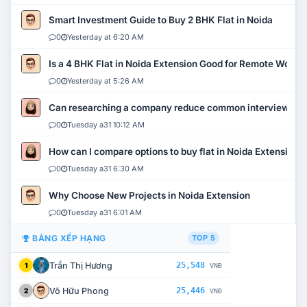
Smart Investment Guide to Buy 2 BHK Flat in Noida
0
Yesterday at 6:20 AM
Is a 4 BHK Flat in Noida Extension Good for Remote Work?
0
Yesterday at 5:26 AM
Can researching a company reduce common interview mi
0
Tuesday a31 10:12 AM
How can I compare options to buy flat in Noida Extension?
0
Tuesday a31 6:30 AM
Why Choose New Projects in Noida Extension
0
Tuesday a31 6:01 AM
BẢNG XẾP HẠNG
TOP 5
Trần Thị Hương
25,548
1
VNĐ
Võ Hữu Phong
25,446
2
VNĐ