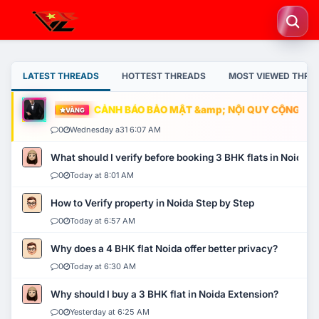
LATEST THREADS
HOTTEST THREADS
MOST VIEWED THRE
CẢNH BÁO BẢO MẬT &amp; NỘI QUY CỘNG ĐỒNG
VÀNG
0
Wednesday a31 6:07 AM
What should I verify before booking 3 BHK flats in Noida?
0
Today at 8:01 AM
How to Verify property in Noida Step by Step
0
Today at 6:57 AM
Why does a 4 BHK flat Noida offer better privacy?
0
Today at 6:30 AM
Why should I buy a 3 BHK flat in Noida Extension?
0
Yesterday at 6:25 AM