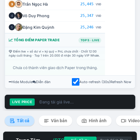
Trần Ngọc Hà
25,445
3
VNĐ
Võ Duy Phong
25,347
4
VNĐ
Đặng Kim Quỳnh
25,246
5
VNĐ
TỔNG ĐIỂM PAPER TRADE
TOP 5 · LIVE
Điểm live = số dư ví + ký quỹ + PnL chưa chốt · Chốt 12:00
ngày cuối tháng · Top 1 trên 20.000 đ nhận 30 ngày VIP Whale.
Chưa có thành viên giao dịch Paper trong tháng.
Hide Module
Diễn đàn
Auto-refresh (30s)
Refresh Now
Đang tải giá live...
LIVE PRICE
Tất cả
Văn bản
Hình ảnh
Video