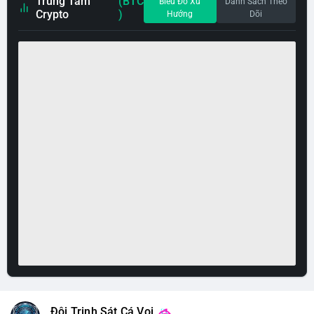
Trung Tâm
(BTC
Biểu Đồ Xu
Danh Sách Theo
Crypto
)
Hướng
Dõi
Đội Trinh Sát Cá Voi