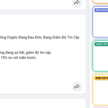
ETH VIP #
rường Crypto Đang Đau Đớn, Đang Giảm Độ Tin Cậy
USDT VIP
ờng đang sợ hãi, giảm độ tin cậy.
 15% so với tuần trước.
 Penguins, StonkBroker, Cysic, Cronos, Sui,
BNB VIP 
ương, không liên quan crypto.
, Chainlink, Litecoin, Tesla, UFC, Premier League,
ÔNG: