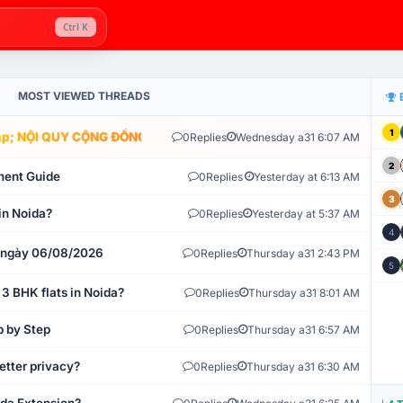
Ctrl K
MOST VIEWED THREADS
1
; NỘI QUY CỘNG ĐỒNG VLIKE.VN: HỆ THỐNG GIÁM SÁT TỰ ĐỘNG V
0
Replies
Wednesday a31 6:07 AM
2
ment Guide
0
Replies
Yesterday at 6:13 AM
3
in Noida?
0
Replies
Yesterday at 5:37 AM
4
t ngày 06/08/2026
0
Replies
Thursday a31 2:43 PM
5
 3 BHK flats in Noida?
0
Replies
Thursday a31 8:01 AM
p by Step
0
Replies
Thursday a31 6:57 AM
etter privacy?
0
Replies
Thursday a31 6:30 AM