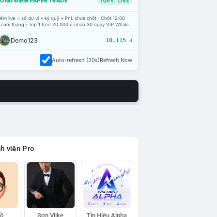
ỔNG ĐIỂM PAPER TRADE
TOP 5 · LIVE
ểm live = số dư ví + ký quỹ + PnL chưa chốt · Chốt 12:00
 cuối tháng · Top 1 trên 20.000 đ nhận 30 ngày VIP Whale.
Demo123
10.115
đ
Auto-refresh (30s)
Refresh Now
h viên Pro
Hồ
Sơn Vlike
Tín Hiệu Alpha