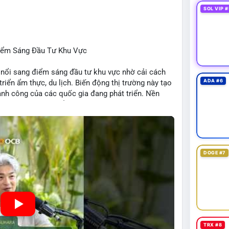
 Clarity Act, IMF nói stablecoin địa phương tăng
SOL VIP #
nh báo “short entry”, “điểm mua bán” giảm.
u Apple, IBM, airdrop MMT, competition.
t hack, XRP amendments, Trump media rút khỏi
Điểm Sáng Đầu Tư Khu Vực
 nổi sang điểm sáng đầu tư khu vực nhờ cải cách
ADA #6
 triển ẩm thực, du lịch. Biến động thị trường này tạo
ng, người bán tăng.
hành công của các quốc gia đang phát triển. Nền
tập trung vào stablecoin, theo dõi US legislation.
ng nhờ chính sách ổn định và sự quan tâm từ nhà
DOGE #7
TRX #8