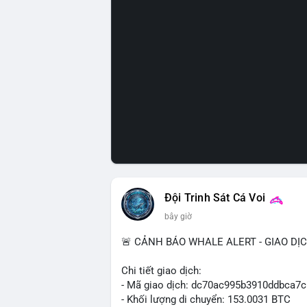
Đội Trinh Sát Cá Voi
bây giờ
🚨 CẢNH BÁO WHALE ALERT - GIAO DỊ
Chi tiết giao dịch:
- Mã giao dịch: dc70ac995b3910ddbca7
- Khối lượng di chuyển: 153.0031 BTC