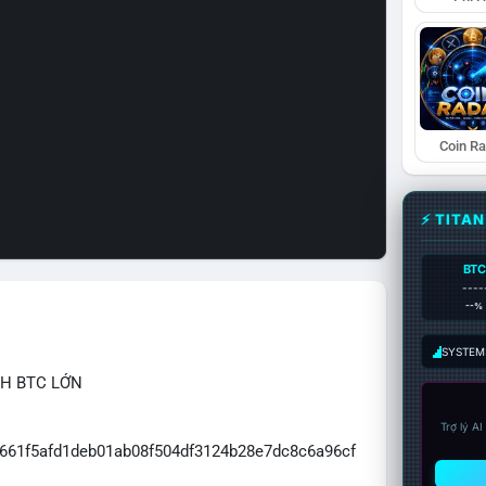
Coin R
⚡ TITA
BTC
----
--%
SYSTEM:
CH BTC LỚN
Trợ lý A
c661f5afd1deb01ab08f504df3124b28e7dc8c6a96cf