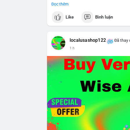
- Thị trường & Giá cả: Chuỗi giao dịch cá
Đọc thêm
chuyển 289,92 BTC trị giá 18,83 triệu US
06:19 UTC. Các lệnh này chủ yếu là tái ph
Like
Bình luận
sàn.
- Quy định & Pháp lý: Thượng viện Mỹ mở 
phiếu để tiến tới tháng tới. IMF nhận đị
localusashop122
Đã thay 
được dollar hỗ trợ. Tòa án Mỹ cho phép By
1 h
Tiên.
- Công nghệ & Bảo mật: BTCPay cảnh báo
đăng nhập Lightning Network, người dùn
bảo mật token hóa tài sản Wall Street trị
Nhà đầu tư nên thận trọng với đòn bẩy 
Fear hiện tại có thể là cơ hội tích lũy d
Xem chi tiết các bài viết đầy đủ tại dòng 
#whalealertbtc
#clarityact
#lightningexpl