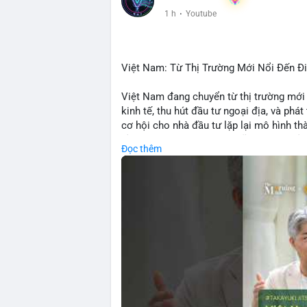
• Telegram: US Senate tiến hành bỏ phiếu
1 h
·
Youtube
nhu cầu.
• Binance Square: nhiều trader short, cả
• Binance announcements: hỗ trợ cổ phiế
• Tin tức gần đây: Bitcoin exploit, Bybi
Việt Nam: Từ Thị Trường Mới Nổi Đến 
crypto.
Việt Nam đang chuyển từ thị trường mới
💡 NHẬN ĐỊNH & KHUYẾN NGHỊ:
kinh tế, thu hút đầu tư ngoại địa, và phát
• Tâm lý ngắn hạn: sợ hãi, giảm khối lượ
cơ hội cho nhà đầu tư lặp lại mô hình t
• Khuyến nghị: giữ cẩn thận, tránh short, 
tảng crypto tại Việt Nam cũng tăng trưở
Đọc thêm
đầu tư toàn cầu.
📊 Nguồn: Radar Tâm Lý Thị Trường
🎥 Xem video trực tiếp tại:
Nguồn: VIETSUCCESS