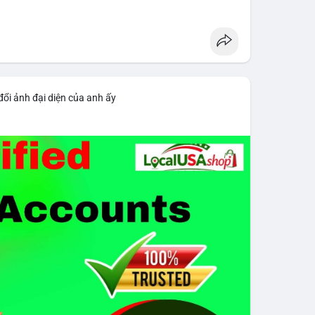
 voi BTC diễn ra dày đặc, đáng chú ý nhất là lệnh
D lúc 08:19 UTC và 61,37 BTC (gần 4 triệu USD) lúc
ân bổ tài sản, chưa tạo áp lực bán trực tiếp lên
giai đoạn đầu bình chọn Bill Clarity Act, cần 60
nh stablecoin nội địa có thể thúc đẩy nhu cầu token
đổi ảnh đại diện của anh ấy
bit truy xuất tài sản 1,5 tỷ USD từ vụ hack Triều
 exploit mới trên LND có thể đánh cắp thông tin
g cần cập nhật ngay. XRP Ledger đề xuất sửa đổi
 giá 530 triệu USD.
cao khi Funding Rate BTC chỉ ở mức 0.0035%. Vùng
ài hạn nhưng cần chờ xác nhận dòng tiền.
thời gian của Vlike.vn!
oit
#bybitlazarus
#xrpledger