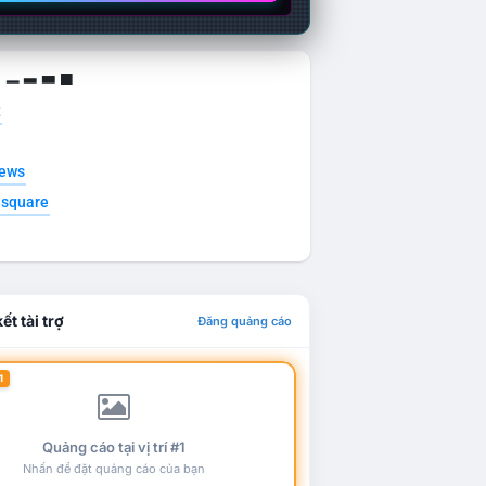
g ▁ ▂ ▃ ▄
t
news
esquare
ết tài trợ
Đăng quảng cáo
1
Quảng cáo tại vị trí #1
Nhấn để đặt quảng cáo của bạn