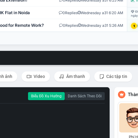
ida Extension?
0
Replies
Wednesday a31 6:25 AM
T
Đi
K Flat in Noida
0
Replies
Wednesday a31 6:20 AM
ngày
 Good for Remote Work?
0
Replies
Wednesday a31 5:26 AM
1
nh ảnh
Video
Âm thanh
Các tập tin
Thàn
Biểu Đồ Xu Hướng
Danh Sách Theo Dõi
Phí 