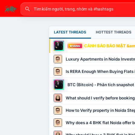
LATEST THREADS
HOTTEST THREADS
CẢNH BÁO BẢO MẬT &amp
VÀNG
Luxury Apartments in Noida Invest
Is RERA Enough When Buying Flats 
BTC (Bitcoin) - Phân tích snapsho
What should I verify before booking
How to Verify property in Noida Ste
Why does a 4 BHK flat Noida offer b