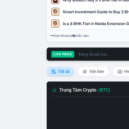
Why should I buy a 3 BHK flat in No
Smart Investment Guide to Buy 2 BH
Is a 4 BHK Flat in Noida Extension
Hide Module
Diễn đàn
Đang tải giá live...
LIVE PRICE
Tất cả
Văn bản
Hì
Trung Tâm Crypto
(BTC)