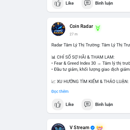
Like
Bình luận
📰 Nguồn: CoinDesk
Coin Radar
27 m
Radar Tâm Lý Thị Trường: Tâm Lý Thị T
📊 CHỈ SỐ SỢ HÃI & THAM LAM:
• Fear & Greed Index 30 → Tâm lý thị trư
• Đầu tư giảm, khối lượng giao dịch giảm
📈 XU HƯỚNG TÌM KIẾM & THẢO LUẬN:
• CoinGecko: Jimothy The Raccoon, Pudgy
Đọc thêm
Tutorial.
• Google Trends: chủ đề bóng đá, địa ph
Like
Bình luận
• LunarCrush: Ethereum, Solana, Dogecoin
etc.
💬 DÒNG CHẢY TIN TỨC & TRUYỀN TH
V Stream