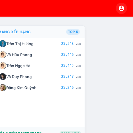
BẢNG XẾP HẠNG
TOP 5
Trần Thị Hương
25,548
VNĐ
À CHẾ TÀI XỬ LÝ VI PHẠM
Võ Hữu Phong
25,446
VNĐ
Trần Ngọc Hà
25,445
VNĐ
Võ Duy Phong
25,347
VNĐ
Đặng Kim Quỳnh
25,246
VNĐ