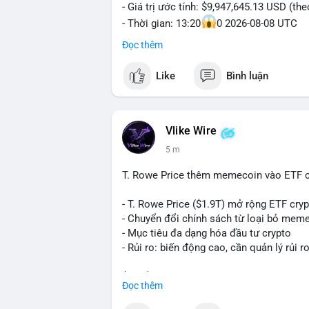
- Giá trị ước tính: $9,947,645.13 USD (th
- Thời gian: 13:20
0 2026-08-08 UTC
Đọc thêm
Nhận định phân tích hành vi của Cá voi:
153 BTC trị giá gần 10 triệu USD được l
Like
Bình luận
nhất. Khối lượng này không quá lớn để 
chức hoặc nhà đầu tư lớn đang tái cơ c
thường là bước chuẩn bị cho lệnh bán tr
nhận là ví lạnh không kết nối internet, k
Vlike Wire
lực bán ngắn hạn. Thời điểm cuối tuần, 
5 m
$65,000 có thể mạnh hơn bình thường kh
T. Rowe Price thêm memecoin vào ETF c
Lời khuyên ngắn gọn cho nhà đầu tư nhỏ 
Theo dõi xác nhận của giao dịch này. Nếu
- T. Rowe Price ($1.9T) mở rộng ETF cr
nhịp điều chỉnh ngắn hạn. Tuyệt đối khô
- Chuyển đổi chính sách từ loại bỏ mem
tiền lớn chưa xác định rõ đích đến cuối 
- Mục tiêu đa dạng hóa đầu tư crypto
- Rủi ro: biến động cao, cần quản lý rủi r
#153btc
#10triệuusd
#chuyểnvílớn
#btc
$btc $eth
Đọc thêm
#vlikevn
#titanbot