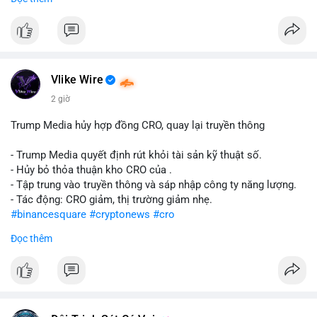
#abtc
#cryptonews
#stockmarket
#trump
$btc $eth
#vlikevn
#titanbot
Vlike Wire
📰 Nguồn: CoinDesk
2 giờ
Trump Media hủy hợp đồng CRO, quay lại truyền thông
- Trump Media quyết định rút khỏi tài sản kỹ thuật số.
- Hủy bỏ thỏa thuận kho CRO của .
- Tập trung vào truyền thông và sáp nhập công ty năng lượng.
- Tác động: CRO giảm, thị trường giảm nhẹ.
#binancesquare
#cryptonews
#cro
Đọc thêm
$cro
#vlikevn
#titanbot
📰 Nguồn: CoinDesk