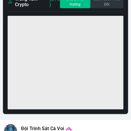
Crypto
)
Hướng
Dõi
Đội Trinh Sát Cá Voi