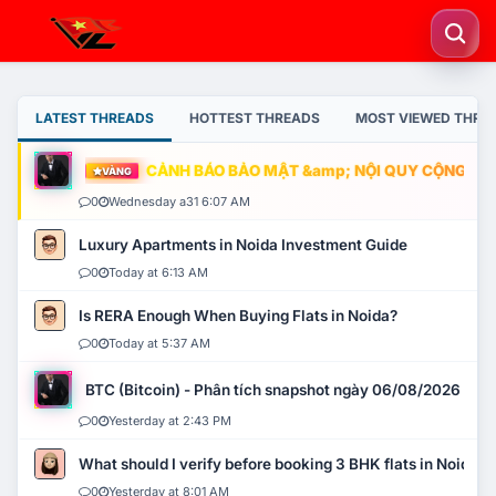
LATEST THREADS
HOTTEST THREADS
MOST VIEWED THRE
CẢNH BÁO BẢO MẬT &amp; NỘI QUY CỘNG ĐỒNG
VÀNG
0
Wednesday a31 6:07 AM
Luxury Apartments in Noida Investment Guide
0
Today at 6:13 AM
Is RERA Enough When Buying Flats in Noida?
0
Today at 5:37 AM
BTC (Bitcoin) - Phân tích snapshot ngày 06/08/2026
0
Yesterday at 2:43 PM
What should I verify before booking 3 BHK flats in Noida?
0
Yesterday at 8:01 AM