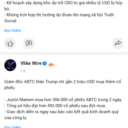
Lời khuyên cho nhà đầu tư nhỏ lẻ: Theo dõi xác nhận giao dịch
- Kế hoạch xây dựng kho dự trữ CRO trị giá nhiều tỷ USD bị hủy
và dòng tiền tiếp theo từ ví nguồn. Khối lượng này chưa đủ tạo
bỏ.
áp lực bán mạnh, nhưng nếu xuất hiện thêm 2-3 giao dịch
- Không tích hợp thị trường dự đoán lên mạng xã hội Truth
tương tự trong 24 giờ tới, khả năng cao là sóng điều chỉnh
Social.
ngắn hạn. Giữ tỷ trọng danh mục hợp lý, tránh FOMO mua đuổi
Đọc thêm
ở vùng giá hiện tại.
#binancesquare
#cryptonews
#cro
#trump
#truthsocial
#12dot1btc
#786kusd
#dichuyenvinuong
#khangcu64900
$cro
#mempoolbtc
#vlikevn
#titanbot
Vlike Wire
📰 Nguồn: Cointelegraph
1 h
Giám đốc ABTC thân Trump chi gần 2 triệu USD mua thêm cổ
phiếu
- Justin Mateen mua hơn 306.000 cổ phiếu ABTC trong 2 ngày.
- Tổng sở hữu đạt hơn 492.000 cổ phiếu sau đợt mua.
- Giao dịch diễn ra ngay sau báo cáo kết quả kinh doanh quý
của công ty.
Đọc thêm