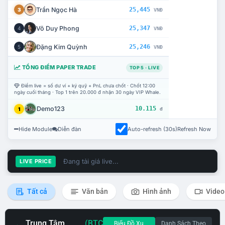
Trần Ngọc Hà
25,445
3
VNĐ
Võ Duy Phong
25,347
4
VNĐ
Đặng Kim Quỳnh
25,246
5
VNĐ
TỔNG ĐIỂM PAPER TRADE
TOP 5 · LIVE
Điểm live = số dư ví + ký quỹ + PnL chưa chốt · Chốt 12:00
ngày cuối tháng · Top 1 trên 20.000 đ nhận 30 ngày VIP Whale.
Demo123
10.115
1
đ
Hide Module
Diễn đàn
Auto-refresh (30s)
Refresh Now
Đang tải giá live...
LIVE PRICE
Tất cả
Văn bản
Hình ảnh
Video
Trung Tâm
(BTC
Biểu Đồ Xu
Danh Sách Theo