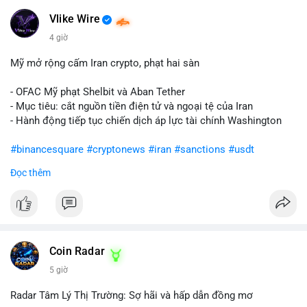
Vlike Wire
4 giờ
Mỹ mở rộng cấm Iran crypto, phạt hai sàn
- OFAC Mỹ phạt Shelbit và Aban Tether
- Mục tiêu: cắt nguồn tiền điện tử và ngoại tệ của Iran
- Hành động tiếp tục chiến dịch áp lực tài chính Washington
#binancesquare
#cryptonews
#iran
#sanctions
#usdt
Đọc thêm
$usdt
#vlikevn
#titanbot
📰 Nguồn: CoinDesk
Coin Radar
5 giờ
Radar Tâm Lý Thị Trường: Sợ hãi và hấp dẫn đồng mơ