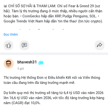
📊 CHỈ SỐ SỢ HÃI & THAM LAM: Chỉ số Fear & Greed 29 (sợ
hãi). Tâm lý thị trường đang ở mức thấp, nhiều người cẩn thận
hoặc bán. • CoinGecko hấp dẫn XRP, Pudgy Penguins, SOL. •
Google Trends Việt Nam hấp dẫn 'tin the thao' (tin tức crypto).
📈 XU HƯỚNG TÌM KIẾM & THẢO LUẬN: • XRP, SOL, PENGU,
Đọc thêm
ONDO, CASHCAT. • Chủ đề 'tô thị ty na' (tỷ giá) và 'giao thông'
(giao thông tài chính). • Bàn tán Binance Square tập trung vào
BTC breakout và lệnh long/short.
💬 DÒNG CHẢY TIN TỨC & TRUYỀN THÔNG: • Trump khẳng
định crypto là 'vấn đề lớn' giúp giảm áp lực USD. • Binance hỗ
bhavesh31
trợ cổ phiếu Apple/IBM. • Bài đăng hấp dẫn về $HFT, $SKYAI,
5 giờ
$BICO. • Tin nhắn cảnh báo về hack North Korea (Bybit).
Thị trường Hệ thống Đơn vị Điều khiển Kết nối và Viễn thông
💡 NHẬN ĐỊNH & KHUYẾN NGHỊ: Tâm lý thị trường đang phân
toàn cầu đang trên đà tăng trưởng mạnh mẽ.
cực. Sợ hãi do chỉ số thấp, nhưng hấp dẫn từ xu hướng meme
coin (PENGU, CASHCAT) và tin cậy từ các dự án lớn (BTC,
Dự kiến quy mô thị trường sẽ tăng từ 6,4 tỷ USD vào năm 2026
SOL). Rủi ro tăng nếu không có thông tin rõ ràng về quy định.
lên 16,6 tỷ USD vào năm 2036, với tốc độ tăng trưởng kép hàng
năm (CAGR) đạt 10,0%.
📊 Nguồn: Radar Tâm Lý Thị Trường