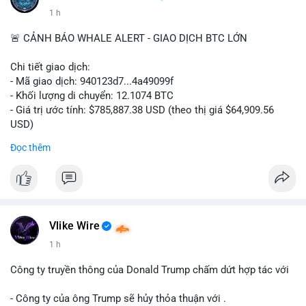
1 h
🚨 CẢNH BÁO WHALE ALERT - GIAO DỊCH BTC LỚN
Chi tiết giao dịch:
- Mã giao dịch: 940123d7...4a49099f
- Khối lượng di chuyển: 12.1074 BTC
- Giá trị ước tính: $785,887.38 USD (theo thị giá $64,909.56
USD)
- Thời gian: 22:17:40 2026-08-07 UTC
Đọc thêm
Nhận định phân tích hành vi của Cá voi dựa trên giao dịch này:
Khối lượng 12.1 BTC tương đương gần 786 nghìn USD được di
chuyển trong một giao dịch chưa xác nhận duy nhất. Mức giá
$64,909.56 đang nằm gần vùng kháng cự tâm lý quan trọng.
Động thái này có thể là bước chuẩn bị thanh khoản để bán ra,
Vlike Wire
hoặc tái phân bổ tài sản giữa các ví nóng nhằm tối ưu phí giao
1 h
dịch. Việc di chuyển một phần nhỏ trong tổng nắm giữ cho
thấy cá voi đang thăm dò thanh khoản thị trường trước khi có
Công ty truyền thông của Donald Trump chấm dứt hợp tác với
hành động lớn hơn.
- Công ty của ông Trump sẽ hủy thỏa thuận với .