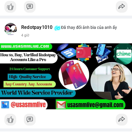
Redotpay1010
Đã thay đổi ảnh bìa của anh ấy
4 giờ