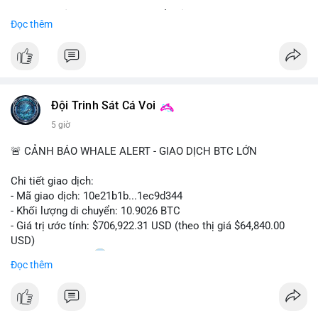
Sự tăng trưởng này được thúc đẩy bởi nhu cầu ngày càng cao
Đọc thêm
trong các lĩnh vực ô tô, logistics và thiết bị thông minh.
Doanh nghiệp cần theo dõi xu hướng này để nắm bắt cơ hội
đầu tư và phát triển giải pháp kết nối tiên tiến.
Đội Trinh Sát Cá Voi
5 giờ
🚨 CẢNH BÁO WHALE ALERT - GIAO DỊCH BTC LỚN
Chi tiết giao dịch:
- Mã giao dịch: 10e21b1b...1ec9d344
- Khối lượng di chuyển: 10.9026 BTC
- Giá trị ước tính: $706,922.31 USD (theo thị giá $64,840.00
USD)
- Thời gian: 18:20
0 2026-08-07 UTC
Đọc thêm
Nhận định phân tích:
Giao dịch 10.9 BTC trị giá hơn 706 nghìn USD được thực hiện
trong khung giờ thanh khoản mỏng (giờ châu Á) cho thấy chủ