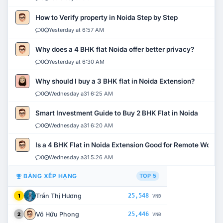
How to Verify property in Noida Step by Step
0
Yesterday at 6:57 AM
Why does a 4 BHK flat Noida offer better privacy?
0
Yesterday at 6:30 AM
Why should I buy a 3 BHK flat in Noida Extension?
0
Wednesday a31 6:25 AM
Smart Investment Guide to Buy 2 BHK Flat in Noida
0
Wednesday a31 6:20 AM
Is a 4 BHK Flat in Noida Extension Good for Remote Work?
0
Wednesday a31 5:26 AM
BẢNG XẾP HẠNG
TOP 5
Trần Thị Hương
25,548
1
VNĐ
Võ Hữu Phong
25,446
2
VNĐ