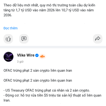
Theo dữ liệu mới nhất, quy mô thị trường toàn cầu dự kiến
Lời khuyên: Nhà đầu tư nhỏ lẻ nên quan sát thêm 2-4 giờ sau
tăng từ 1,7 tỷ USD vào năm 2026 lên 10,7 tỷ USD vào năm
khi giao dịch được xác nhận, tránh hành động theo cảm xúc.
2036.
Xác minh địa chỉ ví đích trước khi đưa ra quyết định vào lệnh,
ưu tiên quản trị rủi ro trong giai đoạn biến động mạnh.
Mức tăng trưởng này tương ứng với tốc độ tăng trưởng kép
Đọc thêm
hàng năm (CAGR) ấn tượng lên tới 20,2%.
#99dot6btc
#capvoichuyentien
#vilanhtichluy
#aplucban
#btcmempool65k
Điều gì đang thúc đẩy sự tăng trưởng vượt bậc này? Hãy cùng
theo dõi các phân tích chuyên sâu về xu hướng công nghệ và
nhu cầu thị trường trong thời gian tới.
Vlike Wire
3 giờ
OFAC trừng phạt 2 sàn crypto liên quan Iran
OFAC trừng phạt 2 sàn crypto liên quan Iran
- US Treasury OFAC trừng phạt cá nhân và 2 sàn crypto.
- Động cơ: hỗ trợ rửa tiền $5 triệu tài sản kỹ thuật số liên quan
Iran.
- Các sàn bị cấm hoạt động, tài khoản bị khóa.