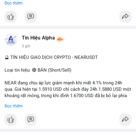
Đọc thêm
- Tác động: rủi ro cho thị trường crypto, tăng áp lực pháp lý.
#binancesquare
#cryptonews
#ofac
#ussanctions
#iran
$btc $eth
Tín Hiệu Alpha
#vlikevn
#titanbot
3 giờ
📰 Nguồn: Cointelegraph
🔮 TÍN HIỆU GIAO DỊCH CRYPTO - NEARUSDT
Loại tín hiệu: 🔴 BÁN (Short/Sell)
NEAR đang chịu áp lực giảm mạnh khi mất 4.1% trong 24h
qua. Giá hiện tại 1.5910 USD chỉ cách đáy 24h 1.5880 USD một
khoảng rất mỏng, trong khi đỉnh 1.6700 USD đã bị bỏ lại phía
sau. Biên độ dao động ngày đạt 4.9%, cho thấy phe bán đang
Đọc thêm
kiểm soát hoàn toàn. Khối lượng giao dịch 10.29 triệu NEAR
không đủ lớn để tạo lực đỡ, xác nhận xu hướng đi xuống đang
tiếp diễn.
Khuyến nghị giao dịch: