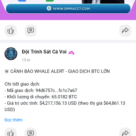
Đội Trinh Sát Cá Voi
15 m
🚨 CẢNH BÁO WHALE ALERT - GIAO DỊCH BTC LỚN
Chi tiết giao dịch:
- Mã giao dịch: 94d6757c...fc1c7a67
- Khối lượng di chuyển: 65.0182 BTC
- Giá trị ước tính: $4,217,156.13 USD (theo thị giá $64,861.13
USD)
- Thời gian: 10:19:40 2026-08-07 UTC
Đọc thêm
Nhận định phân tích: Giao dịch 65.0182 BTC trị giá hơn 4.2
triệu USD được thực hiện trong phiên châu Á cho thấy dấu hiệu