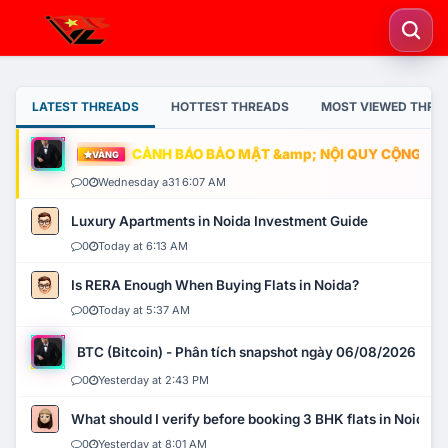
LATEST THREADS
HOTTEST THREADS
MOST VIEWED THRE
CẢNH BÁO BẢO MẬT &amp; NỘI QUY CỘNG ĐỒNG
VÀNG
0
Wednesday a31 6:07 AM
Luxury Apartments in Noida Investment Guide
0
Today at 6:13 AM
Is RERA Enough When Buying Flats in Noida?
0
Today at 5:37 AM
BTC (Bitcoin) - Phân tích snapshot ngày 06/08/2026
0
Yesterday at 2:43 PM
What should I verify before booking 3 BHK flats in Noida?
0
Yesterday at 8:01 AM