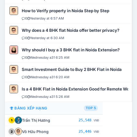
How to Verify property in Noida Step by Step
0
Yesterday at 6:57 AM
Why does a 4 BHK flat Noida offer better privacy?
0
Yesterday at 6:30 AM
Why should I buy a 3 BHK flat in Noida Extension?
0
Wednesday a31 6:25 AM
Smart Investment Guide to Buy 2 BHK Flat in Noida
0
Wednesday a31 6:20 AM
Is a 4 BHK Flat in Noida Extension Good for Remote Work?
0
Wednesday a31 5:26 AM
BẢNG XẾP HẠNG
TOP 5
Trần Thị Hương
25,548
1
VNĐ
Võ Hữu Phong
25,446
2
VNĐ