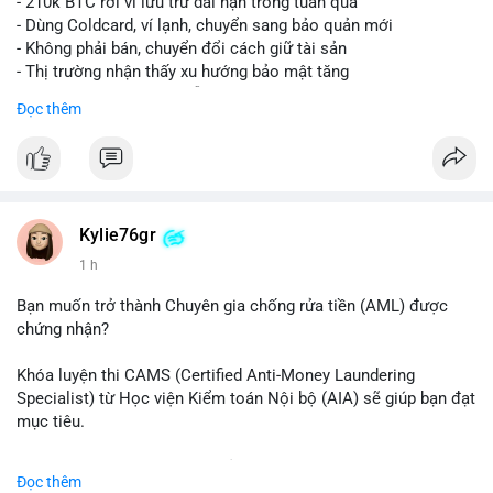
- 210k BTC rời ví lưu trữ dài hạn trong tuần qua
- Dùng Coldcard, ví lạnh, chuyển sang bảo quản mới
- Không phải bán, chuyển đổi cách giữ tài sản
- Thị trường nhận thấy xu hướng bảo mật tăng
- BTC tiếp tục giữ vị trí dẫn đầu
Đọc thêm
#binancesquare
#cryptonews
#btc
$btc
#vlikevn
#titanbot
Kylie76gr
1 h
📰 Nguồn: CoinDesk
Bạn muốn trở thành Chuyên gia chống rửa tiền (AML) được
chứng nhận?
Khóa luyện thi CAMS (Certified Anti-Money Laundering
Specialist) từ Học viện Kiểm toán Nội bộ (AIA) sẽ giúp bạn đạt
mục tiêu.
Chương trình được thiết kế bởi các chuyên gia hàng đầu, bao
Đọc thêm
gồm tài liệu toàn diện, câu hỏi thực hành, bài thi thử sát thực