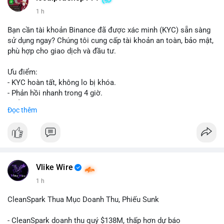
1 h
Bạn cần tài khoản Binance đã được xác minh (KYC) sẵn sàng
sử dụng ngay? Chúng tôi cung cấp tài khoản an toàn, bảo mật,
phù hợp cho giao dịch và đầu tư.
Ưu điểm:
- KYC hoàn tất, không lo bị khóa.
- Phản hồi nhanh trong 4 giờ.
- Hỗ trợ tận tình 24/7.
Đọc thêm
Liên hệ ngay để được tư vấn:
📞 WhatsApp: +1 660 215-8938
✈️ Telegram: @localpvashop
Vlike Wire
1 h
CleanSpark Thua Mục Doanh Thu, Phiếu Sunk
- CleanSpark doanh thu quý $138M, thấp hơn dự báo