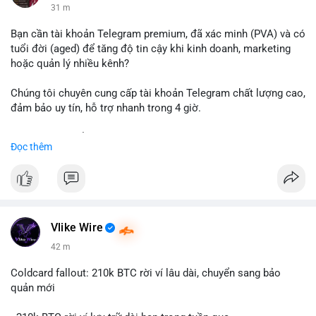
31 m
Bạn cần tài khoản Telegram premium, đã xác minh (PVA) và có
tuổi đời (aged) để tăng độ tin cậy khi kinh doanh, marketing
hoặc quản lý nhiều kênh?
Chúng tôi chuyên cung cấp tài khoản Telegram chất lượng cao,
đảm bảo uy tín, hỗ trợ nhanh trong 4 giờ.
Liên hệ ngay để được tư vấn và nhận ưu đãi:
Đọc thêm
📞 WhatsApp: +1 660 215-8938
✈️ Telegram: @localpvashop
📧 Email: localpvashop@gmail.com
Đặt mua ngay hôm nay để sở hữu tài khoản Telegram
premium, PVA, aged với giá tốt nhất!
Vlike Wire
42 m
Coldcard fallout: 210k BTC rời ví lâu dài, chuyển sang bảo
quản mới