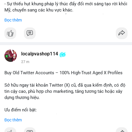
- Sự thiếu hụt khung pháp lý thúc đẩy đổi mới sáng tạo rời khỏi
Mỹ, chuyển sang các khu vực khác.
- Các trung tâm tài chính châu Á có cơ hội chiếm lĩnh thị
Đọc thêm
trường khi Mỹ còn đang lúng túng về luật pháp.
#binancesquare
#cryptonews
#regulation
#asia
#blockchain
$btc $eth
localpvashop114
#vlikevn
#titanbot
27 m
📰 Nguồn: Cointelegraph
Buy Old Twitter Accounts – 100% High-Trust Aged X Profiles
Sở hữu ngay tài khoản Twitter (X) cũ, đã qua kiểm định, có độ
tin cậy cao, phù hợp cho marketing, tăng tương tác hoặc xây
dựng thương hiệu.
Ưu điểm nổi bật:
- Tài khoản aged, có lịch sử hoạt động lâu năm
Đọc thêm
- Hồ sơ hoàn chỉnh, giảm nguy cơ bị khóa
- Hỗ trợ 24/7, phản hồi nhanh chóng