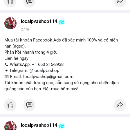
Liên hệ ngay để được tư vấn:
📞 WhatsApp: +1 660 215-8938
✈️ Telegram: @localpvashop
localpvashop114
📧 Email: localpvashop@gmail.com
27 m
Mua tài khoản Facebook Ads đã xác minh 100% và có niên
hạn (aged).
Phản hồi nhanh trong 4 giờ.
Liên hệ ngay:
📞 WhatsApp: +1 660 215-8938
✈️ Telegram: @localpvashop
📧 Email: localpvashop@gmail.com
Tài khoản chất lượng cao, sẵn sàng sử dụng cho chiến dịch
quảng cáo của bạn. Đặt mua hôm nay!
localpvashop114