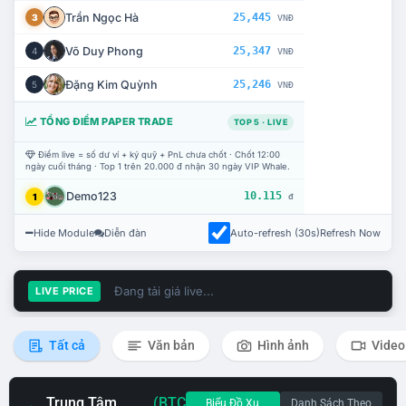
Trần Ngọc Hà
25,445
3
VNĐ
Võ Duy Phong
25,347
4
VNĐ
Đặng Kim Quỳnh
25,246
5
VNĐ
TỔNG ĐIỂM PAPER TRADE
TOP 5 · LIVE
Điểm live = số dư ví + ký quỹ + PnL chưa chốt · Chốt 12:00
ngày cuối tháng · Top 1 trên 20.000 đ nhận 30 ngày VIP Whale.
Demo123
10.115
1
đ
Hide Module
Diễn đàn
Auto-refresh (30s)
Refresh Now
Đang tải giá live...
LIVE PRICE
Tất cả
Văn bản
Hình ảnh
Video
Trung Tâm
(BTC
Biểu Đồ Xu
Danh Sách Theo