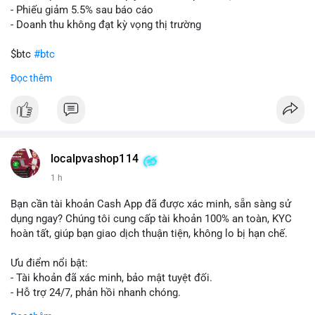
- Phiếu giảm 5.5% sau báo cáo
- Doanh thu không đạt kỳ vọng thị trường
$btc
#btc
Đọc thêm
#vlikevn
#titanbot
📰 Nguồn: Cointelegraph
localpvashop114
1 h
Bạn cần tài khoản Cash App đã được xác minh, sẵn sàng sử
dụng ngay? Chúng tôi cung cấp tài khoản 100% an toàn, KYC
hoàn tất, giúp bạn giao dịch thuận tiện, không lo bị hạn chế.
Ưu điểm nổi bật:
- Tài khoản đã xác minh, bảo mật tuyệt đối.
- Hỗ trợ 24/7, phản hồi nhanh chóng.
- Giao dịch minh bạch, đáng tin cậy.