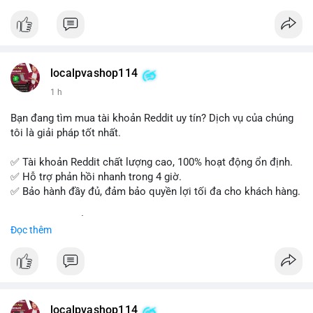
tế và lớp học trực tuyến linh hoạt.
Xây dựng nền tảng kiến thức AML vững chắc và tự tin bước
vào kỳ thi CAMS với sự chuẩn bị tốt nhất.
localpvashop114
Đăng ký ngay hôm nay để nâng cao năng lực và mở rộng cơ
1 h
hội nghề nghiệp trong lĩnh vực tài chính!
Bạn đang tìm mua tài khoản Reddit uy tín? Dịch vụ của chúng
tôi là giải pháp tốt nhất.
✅ Tài khoản Reddit chất lượng cao, 100% hoạt động ổn định.
✅ Hỗ trợ phản hồi nhanh trong 4 giờ.
✅ Bảo hành đầy đủ, đảm bảo quyền lợi tối đa cho khách hàng.
Liên hệ ngay để được tư vấn và đặt mua:
Đọc thêm
📞 WhatsApp: +1 660 215-8938
✈️ Telegram: @localpvashop
📧 Email: localpvashop@gmail.com
Mua tài khoản Reddit ngay hôm nay để phát triển chiến dịch
của bạn!
localpvashop114