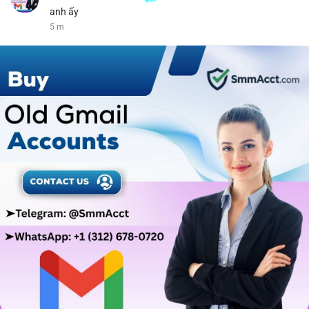
anh ấy
5 m