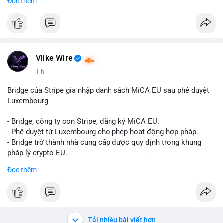
Đọc thêm
Liên hệ ngay để được tư vấn và sở hữu tài khoản ngay hôm
nay:
📞 WhatsApp: +1 660 215-8938
✈️ Telegram: @localpvashop
📧 Email: localpvashop@gmail.com
Vlike Wire
1 h
Bridge của Stripe gia nhập danh sách MiCA EU sau phê duyệt
Luxembourg
- Bridge, công ty con Stripe, đăng ký MiCA EU.
- Phê duyệt từ Luxembourg cho phép hoạt động hợp pháp.
- Bridge trở thành nhà cung cấp được quy định trong khung
pháp lý crypto EU.
- Tác động: tăng tính minh bạch, uy tín, mở rộng dịch vụ crypto.
Đọc thêm
#binancesquare
#cryptonews
#mica
#stripe
#bridge
#eu
#luxembourg
$btc $eth
Tải nhiều bài viết hơn