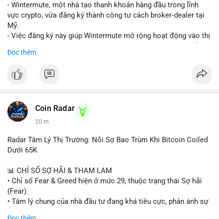
nguồn để xác định rõ ý đồ.
- Wintermute, một nhà tạo thanh khoản hàng đầu trong lĩnh
vực crypto, vừa đăng ký thành công tư cách broker‑dealer tại
Lời khuyên: Nhà đầu tư nhỏ lẻ nên thận trọng, tránh hành động
Mỹ.
theo cảm xúc. Quan sát diễn biến giá trong 24-48 giờ tới. Nếu
- Việc đăng ký này giúp Wintermute mở rộng hoạt động vào thị
giá không phản ứng mạnh, khả năng cao là chuyển ví nội bộ, ít
trường chứng khoán tokenized, một lĩnh vực đang phát triển
Đọc thêm
tác động đến thị trường. Chỉ vào lệnh khi có xác nhận xu
nhanh chóng ở Hoa Kỳ.
hướng rõ ràng.
- Với tư cách là broker‑dealer, công ty có thể cung cấp dịch vụ
giao dịch, sàn giao dịch và thanh toán cho các tài sản
#317btc
#20triệuusd
#mempool
#chuyểnsàn
#áplựcbán
tokenized, đồng thời tuân thủ quy định của SEC.
- Đây là bước chiến lược nhằm tận dụng cơ hội tăng trưởng của
thị trường tokenized và củng cố vị thế của Wintermute trong
Coin Radar
ngành tài chính kỹ thuật số.
20 m
#binancesquare
#cryptonews
#wintermute
#brokerdealer
Radar Tâm Lý Thị Trường: Nỗi Sợ Bao Trùm Khi Bitcoin Coiled
#tokenizedsecurities
#usregulation
Dưới 65K
$btc $eth
📊 CHỈ SỐ SỢ HÃI & THAM LAM
• Chỉ số Fear & Greed hiện ở mức 29, thuộc trạng thái Sợ hãi
#vlikevn
#titanbot
(Fear).
• Tâm lý chung của nhà đầu tư đang khá tiêu cực, phản ánh sự
📰 Nguồn: Cointelegraph
thận trọng cao độ trước các biến động thị trường.
Đọc thêm