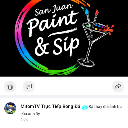
#clarityact
Tránh hành động theo cảm tính, ưu tiên quản trị rủi ro khi biến
động chưa có xu hướng rõ ràng.
#11dot6403btc
#748kusd
#chuyenvilanh
#aplucbantiemnang
#btcmempool
MitomTV Trực Tiếp Bóng Đá
Đã thay đổi ảnh bìa
của anh ấy
2 giờ