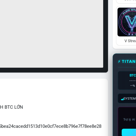
V Str
⚡ TITA
BTC
----
--%
SYSTEM:
CH BTC LỚN
Trợ lý A
065bea24cacedd1513d10e0cf7ece8b796e7f78ee8e28