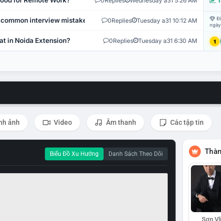
 Good for Remote Work?
0
Replies
Wednesday a31 5:26 AM
T
Đi
 common interview mistakes?
0
Replies
Tuesday a31 10:12 AM
ngày
at in Noida Extension?
0
Replies
Tuesday a31 6:30 AM
1
nh ảnh
Video
Âm thanh
Các tập tin
Thàn
Biểu Đồ Xu Hướng
Danh Sách Theo Dõi
Sơn Vl