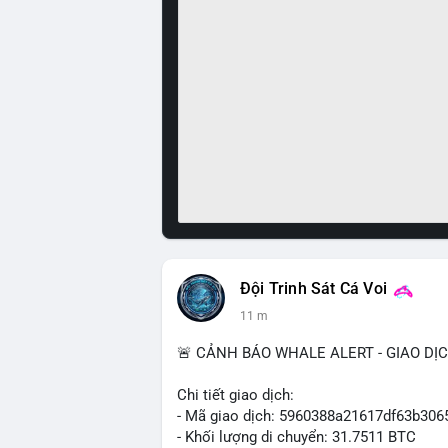
Đội Trinh Sát Cá Voi
11 m
🚨 CẢNH BÁO WHALE ALERT - GIAO DỊ
Chi tiết giao dịch:
- Mã giao dịch: 5960388a21617df63b3
- Khối lượng di chuyển: 31.7511 BTC