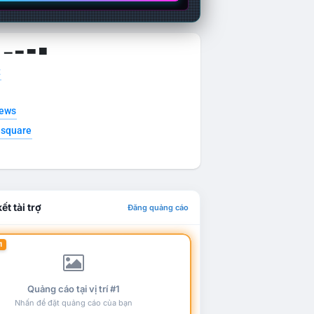
g ▁ ▂ ▃ ▄
t
news
esquare
ết tài trợ
Đăng quảng cáo
1
Quảng cáo tại vị trí #1
Nhấn để đặt quảng cáo của bạn