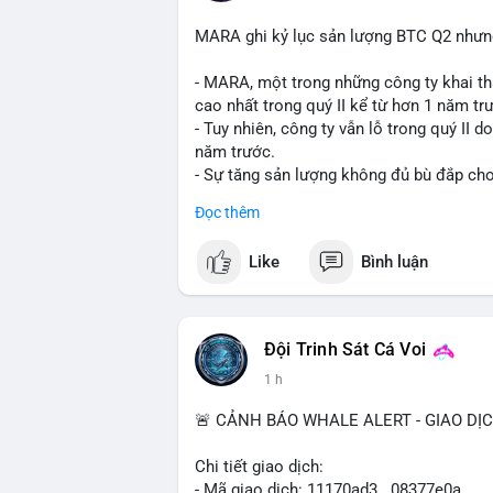
MARA ghi kỷ lục sản lượng BTC Q2 nhưng 
- MARA, một trong những công ty khai th
cao nhất trong quý II kể từ hơn 1 năm tr
- Tuy nhiên, công ty vẫn lỗ trong quý II 
năm trước.
- Sự tăng sản lượng không đủ bù đắp cho 
tiếp đến doanh thu và lợi nhuận.
Đọc thêm
$btc
#btc
Like
Bình luận
#vlikevn
#titanbot
📰 Nguồn: Cointelegraph
Đội Trinh Sát Cá Voi
1 h
🚨 CẢNH BÁO WHALE ALERT - GIAO DỊ
Chi tiết giao dịch:
- Mã giao dịch: 11170ad3...08377e0a