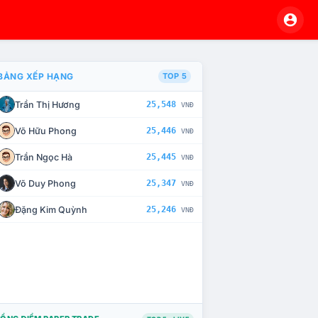
BẢNG XẾP HẠNG
TOP 5
Trần Thị Hương
25,548
VNĐ
À CHẾ TÀI XỬ LÝ VI PHẠM
Võ Hữu Phong
25,446
VNĐ
Trần Ngọc Hà
25,445
VNĐ
Võ Duy Phong
25,347
VNĐ
Đặng Kim Quỳnh
25,246
VNĐ