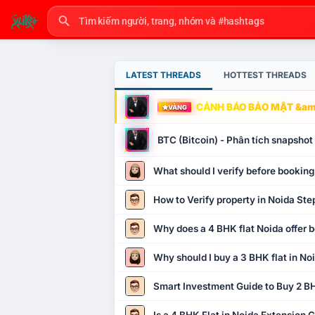
LATEST THREADS
HOTTEST THREADS
CẢNH BÁO BẢO MẬT &amp
VÀNG
BTC (Bitcoin) - Phân tích snapsho
What should I verify before booking
How to Verify property in Noida Ste
Why does a 4 BHK flat Noida offer b
Why should I buy a 3 BHK flat in No
Smart Investment Guide to Buy 2 BH