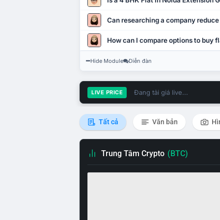
Is a 4 BHK Flat in Noida Extension
Can researching a company reduce
How can I compare options to buy fl
Hide Module
Diễn đàn
Đang tải giá live...
LIVE PRICE
Tất cả
Văn bản
Hì
Trung Tâm Crypto
(BTC)