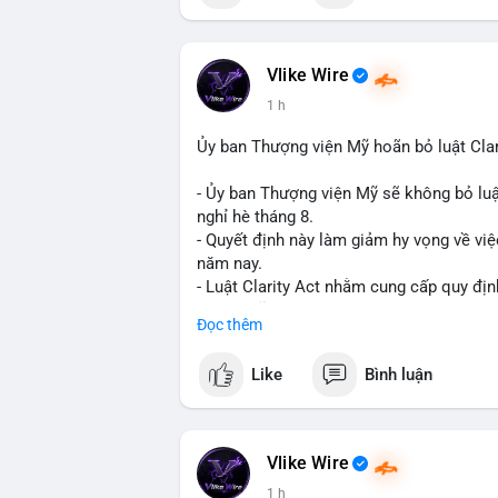
📰 Nguồn: Cointelegraph
Vlike Wire
1 h
Ủy ban Thượng viện Mỹ hoãn bỏ luật Clar
- Ủy ban Thượng viện Mỹ sẽ không bỏ luậ
nghỉ hè tháng 8.
- Quyết định này làm giảm hy vọng về việ
năm nay.
- Luật Clarity Act nhằm cung cấp quy đị
số tại Mỹ.
Đọc thêm
- Sự trì hoãn có thể ảnh hưởng đến sự tin
crypto tại Mỹ.
Like
Bình luận
$btc $eth
#vlikevn
#titanbot
Vlike Wire
1 h
📰 Nguồn: CoinDesk