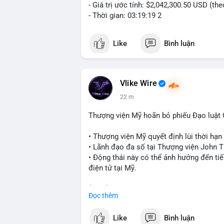
- Giá trị ước tính: $2,042,300.50 USD (th
- Thời gian: 03:19:19 2
Like
Bình luận
Vlike Wire
22 m
Thượng viện Mỹ hoãn bỏ phiếu Đạo luật
• Thượng viện Mỹ quyết định lùi thời hạ
• Lãnh đạo đa số tại Thượng viện John Th
• Động thái này có thể ảnh hưởng đến tiế
điện tử tại Mỹ.
$btc $eth
Đọc thêm
#vlikevn
#titanbot
Like
Bình luận