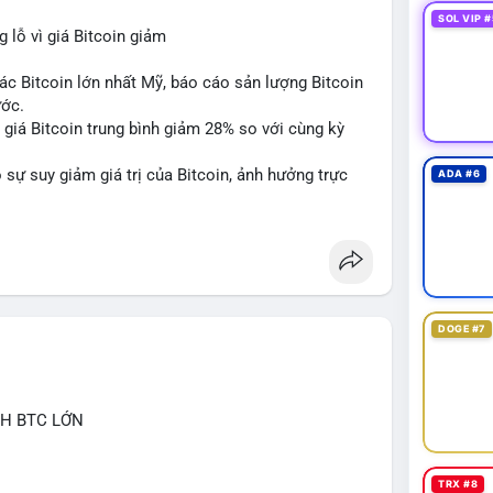
SOL VIP #
lỗ vì giá Bitcoin giảm
ác Bitcoin lớn nhất Mỹ, báo cáo sản lượng Bitcoin
ước.
do giá Bitcoin trung bình giảm 28% so với cùng kỳ
sự suy giảm giá trị của Bitcoin, ảnh hưởng trực
ADA #6
DOGE #7
CH BTC LỚN
TRX #8