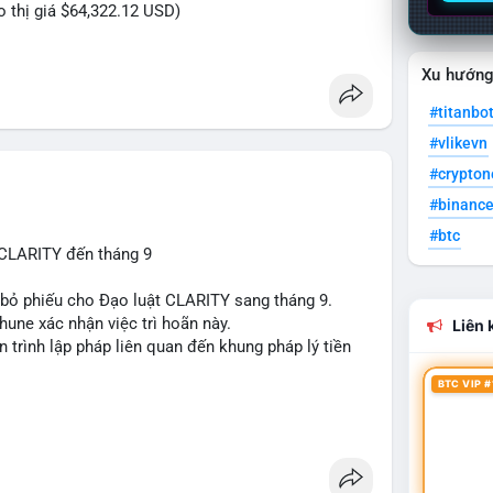
eo thị giá $64,322.12 USD)
Xu hướn
#titanbo
#vlikevn
#crypto
#binanc
#btc
 CLARITY đến tháng 9
n bỏ phiếu cho Đạo luật CLARITY sang tháng 9.
une xác nhận việc trì hoãn này.
Liên k
n trình lập pháp liên quan đến khung pháp lý tiền
BTC VIP #