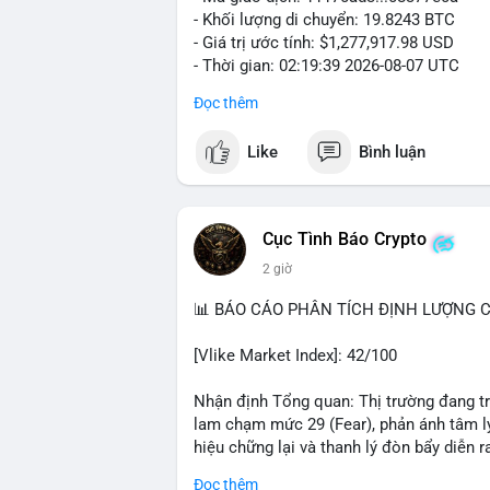
- Khối lượng di chuyển: 19.8243 BTC
- Giá trị ước tính: $1,277,917.98 USD
- Thời gian: 02:19:39 2026-08-07 UTC
Đọc thêm
Khối lượng gần 20 BTC trị giá hơn 1.27 
nhận cho thấy dấu hiệu cá voi đang tái 
Like
Bình luận
động này thiên về chuyển ví lạnh để tích 
lượng không quá lớn để gây sốc thanh kh
củng cố nhẹ khi dòng tiền lớn di chuyển
Cục Tình Báo Crypto
Nhà đầu tư nhỏ lẻ nên theo dõi xác nhận
2 giờ
tương tự trong 24 giờ tới. Nếu xu hướng r
chiếm ưu thế, phù hợp với chiến lược nắ
📊 BÁO CÁO PHÂN TÍCH ĐỊNH LƯỢNG CR
#19dot8243btc
#vilanh
#tichluydaihan
#
[Vlike Market Index]: 42/100
Nhận định Tổng quan: Thị trường đang tr
lam chạm mức 29 (Fear), phản ánh tâm lý
hiệu chững lại và thanh lý đòn bẩy diễn ra
Đọc thêm