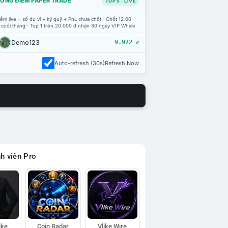
ỔNG ĐIỂM PAPER TRADE
TOP 5 · LIVE
ểm live = số dư ví + ký quỹ + PnL chưa chốt · Chốt 12:00
 cuối tháng · Top 1 trên 20.000 đ nhận 30 ngày VIP Whale.
Demo123
9.922
đ
Auto-refresh (30s)
Refresh Now
h viên Pro
ike
Coin Radar
Vlike Wire