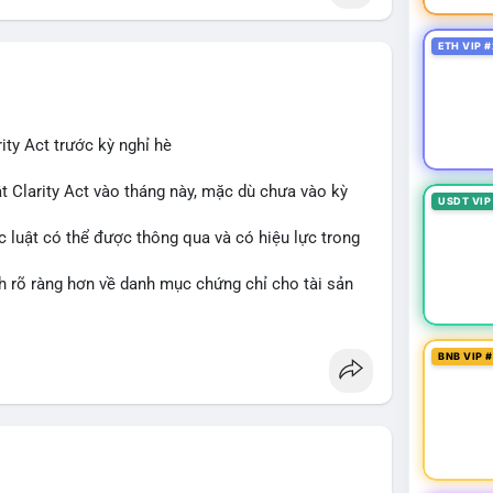
ETH VIP #
ity Act trước kỳ nghỉ hè
t Clarity Act vào tháng này, mặc dù chưa vào kỳ
USDT VIP
c luật có thể được thông qua và có hiệu lực trong
nh rõ ràng hơn về danh mục chứng chỉ cho tài sản
 tưởng của nhà đầu tư và phát triển thị trường
BNB VIP 