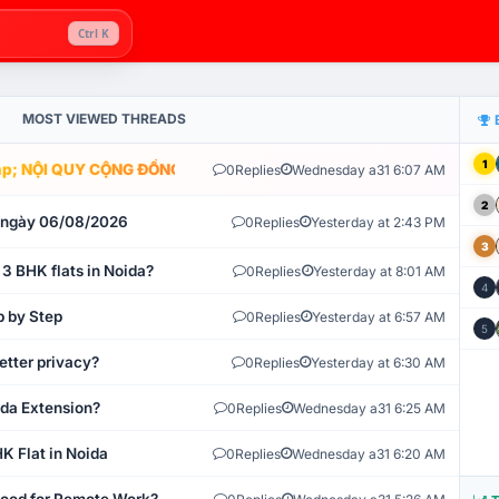
Ctrl K
MOST VIEWED THREADS
1
; NỘI QUY CỘNG ĐỒNG VLIKE.VN: HỆ THỐNG GIÁM SÁT TỰ ĐỘNG V
0
Replies
Wednesday a31 6:07 AM
2
t ngày 06/08/2026
0
Replies
Yesterday at 2:43 PM
3
 3 BHK flats in Noida?
0
Replies
Yesterday at 8:01 AM
4
p by Step
0
Replies
Yesterday at 6:57 AM
5
etter privacy?
0
Replies
Yesterday at 6:30 AM
ida Extension?
0
Replies
Wednesday a31 6:25 AM
K Flat in Noida
0
Replies
Wednesday a31 6:20 AM