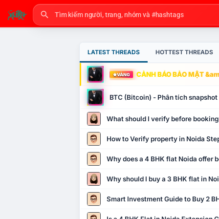
LATEST THREADS
HOTTEST THREADS
CẢNH BÁO BẢO MẬT &amp
VÀNG
BTC (Bitcoin) - Phân tích snapsho
What should I verify before booking
How to Verify property in Noida Ste
Why does a 4 BHK flat Noida offer b
Why should I buy a 3 BHK flat in No
Smart Investment Guide to Buy 2 BH