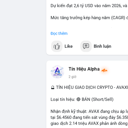
Dự kiến đạt 2,6 tỷ USD vào năm 2026, và
#23dot14btc
#chuyenvilanh
#aplucban
#
Mức tăng trưởng kép hàng năm (CAGR) đạ
Đây là cơ hội lớn cho các nhà sản xuất v
Đọc thêm
#geo
#ai
#automotive
#marketgrowth
#
Like
Bình luận
Tín Hiệu Alpha
2 giờ
🔮 TÍN HIỆU GIAO DỊCH CRYPTO - AVA
Loại tín hiệu: 🔴 BÁN (Short/Sell)
Nhận định kỹ thuật: AVAX đang chịu áp lự
tại $6.4560 đang tiến sát vùng đáy $6.3
giao dịch 2.14 triệu AVAX phản ánh dòng 