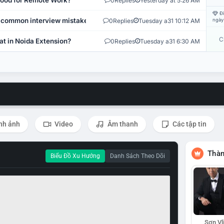
 Good for Remote Work?
0
Replies
Yesterday at 5:26 AM
Đi
 common interview mistakes?
0
Replies
Tuesday a31 10:12 AM
ngày
C
at in Noida Extension?
0
Replies
Tuesday a31 6:30 AM
nh ảnh
Video
Âm thanh
Các tập tin
Thàn
Biểu Đồ Xu Hướng
Danh Sách Theo Dõi
Sơn Vl