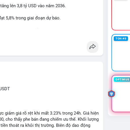
 tăng lên 3,8 tỷ USD vào năm 2036.
btcmempool
#1point49trieuusd
t 5,8% trong giai đoạn dự báo.
à nhà đầu tư trong lĩnh vực công nghệ ô tô.
TON #9
powertrain
OPTIMUS 
XUSDT
c giảm giá rõ rệt khi mất 3.23% trong 24h. Giá hiện
500, cho thấy phe bán đang chiếm ưu thế. Khối lượng
tiền thoát ra khỏi thị trường. Biên độ dao động