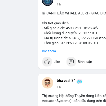
1 h
🚨 CẢNH BÁO WHALE ALERT - GIAO DỊ
Chi tiết giao dịch:
- Mã giao dịch: 45933c91...0c2694f7
- Khối lượng di chuyển: 23.1377 BTC
- Giá trị ước tính: $1,492,172.22 USD (th
- Thời gian: 20:19:53 2026-08-06 UTC
Đọc thêm
Nhận định phân tích hành vi của Cá voi 
đương gần 1.5 triệu USD được di chuyển 
Like
Bình luận
tiền đáng chú ý nhưng chưa đến mức gây 
đang tái phân bổ tài sản giữa các ví nó
hiện lệnh mua/bán lớn. Với tỷ giá hiện tạ
áp lực bán ngắn hạn có thể xuất hiện, tạ
bhavesh31
1 h
Lời khuyên ngắn gọn cho nhà đầu tư nhỏ l
địa chỉ ví nguồn trong 24 giờ tới. Nếu thấ
Thị trường Hệ thống Truyền động Liên kế
trọng đòn bẩy. Ngược lại, nếu BTC được ch
Actuator Systems) toàn cầu đang trên đ
tích cực.