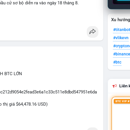
ầu cử sơ bộ diễn ra vào ngày 18 tháng 8.
uare
Xu hướn
#titanbo
#vlikevn
#crypto
#binanc
#btc
CH BTC LỚN
Liên k
5eec212d9054e2fead3e6a1c33c511e8dbd547951e6da
BTC VIP #
eo thị giá $64,478.16 USD)
2.5 triệu USD được phát hiện trong mempool cho