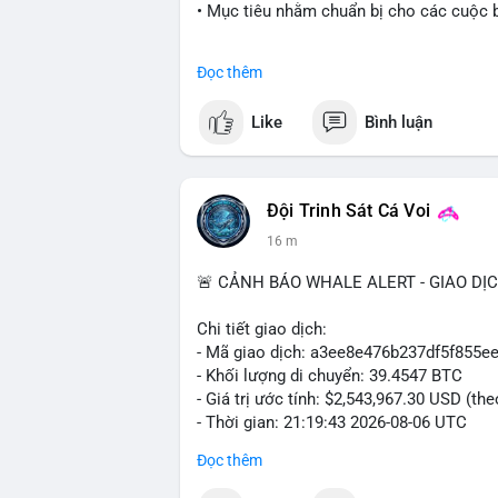
• Mục tiêu nhằm chuẩn bị cho các cuộc b
#cryptonews
#politics
#usa
#binancesq
Đọc thêm
$btc $eth
Like
Bình luận
#vlikevn
#titanbot
📰 Nguồn: Cointelegraph
Đội Trinh Sát Cá Voi
16 m
🚨 CẢNH BÁO WHALE ALERT - GIAO DỊ
Chi tiết giao dịch:
- Mã giao dịch: a3ee8e476b237df5f85
- Khối lượng di chuyển: 39.4547 BTC
- Giá trị ước tính: $2,543,967.30 USD (th
- Thời gian: 21:19:43 2026-08-06 UTC
Đọc thêm
Nhận định phân tích:
Khối lượng 39.45 BTC tương đương hơn 