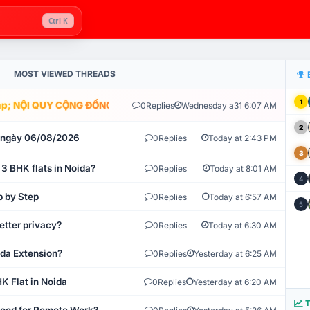
Ctrl K
MOST VIEWED THREADS
1
; NỘI QUY CỘNG ĐỒNG VLIKE.VN: HỆ THỐNG GIÁM SÁT TỰ ĐỘNG V
0
Replies
Wednesday a31 6:07 AM
2
t ngày 06/08/2026
0
Replies
Today at 2:43 PM
3
 3 BHK flats in Noida?
0
Replies
Today at 8:01 AM
4
p by Step
0
Replies
Today at 6:57 AM
5
etter privacy?
0
Replies
Today at 6:30 AM
ida Extension?
0
Replies
Yesterday at 6:25 AM
K Flat in Noida
0
Replies
Yesterday at 6:20 AM
T