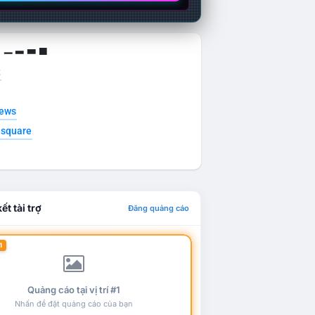
g ▁ ▂ ▃ ▄
t
news
esquare
ết tài trợ
Đăng quảng cáo
1
Quảng cáo tại vị trí #1
Nhấn để đặt quảng cáo của bạn