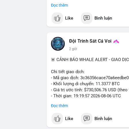
trong ngày khá rộng (5.6%), tạo điều kiệ
Đọc thêm
Khuyến nghị giao dịch cụ thể:
Like
Bình luận
- Vùng Entry: $6.4500 - $6.4800
- Mục tiêu chốt lời (Take Profit - TP): TP
- Cắt lỗ (Stop Loss - SL): $6.5800
Đội Trinh Sát Cá Voi
Lời khuyên quản trị vốn: Khối lượng lệnh
2 giờ
sau khi vào lệnh để bảo vệ tài khoản trư
🚨 CẢNH BÁO WHALE ALERT - GIAO DỊ
#shortavax
#avax6450
#bearishavax
#vu
Chi tiết giao dịch:
- Mã giao dịch: 3c36356cace70a6eedb
- Khối lượng di chuyển: 11.3377 BTC
- Giá trị ước tính: $730,506.76 USD (theo
- Thời gian: 19:19:57 2026-08-06 UTC
Đọc thêm
Giao dịch 11.3377 BTC trị giá hơn 730 
nhận. Mức khối lượng này nằm trong tầm
Like
Bình luận
phải dòng tiền tổ chức khổng lồ. Hành 
phản ánh hai kịch bản: hoặc cá voi đang