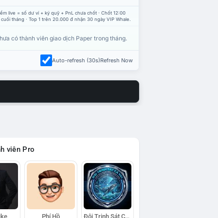
ểm live = số dư ví + ký quỹ + PnL chưa chốt · Chốt 12:00
 cuối tháng · Top 1 trên 20.000 đ nhận 30 ngày VIP Whale.
hưa có thành viên giao dịch Paper trong tháng.
Auto-refresh (30s)
Refresh Now
h viên Pro
ike
Phí Hồ
Đội Trinh Sát Cá Voi