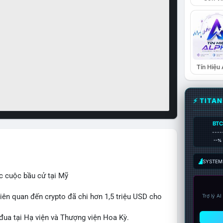
Tín Hiệu
⚡ TITA
BTC
----
--%
SYSTEM:
c cuộc bầu cử tại Mỹ
iên quan đến crypto đã chi hơn 1,5 triệu USD cho
Trợ lý A
 đua tại Hạ viện và Thượng viện Hoa Kỳ.