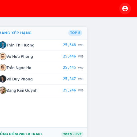
BẢNG XẾP HẠNG
TOP 5
Trần Thị Hương
25,548
VNĐ
À CHẾ TÀI XỬ LÝ VI PHẠM
Võ Hữu Phong
25,446
VNĐ
Trần Ngọc Hà
25,445
VNĐ
Võ Duy Phong
25,347
VNĐ
Đặng Kim Quỳnh
25,246
VNĐ
ỔNG ĐIỂM PAPER TRADE
TOP 5 · LIVE