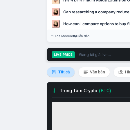
Is a 4 BHK Flat in Noida Extension
Can researching a company reduce
How can I compare options to buy fl
Hide Module
Diễn đàn
Đang tải giá live...
LIVE PRICE
Tất cả
Văn bản
Hì
Trung Tâm Crypto
(BTC)