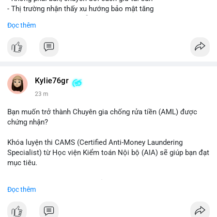
- Thị trường nhận thấy xu hướng bảo mật tăng
- BTC tiếp tục giữ vị trí dẫn đầu
Đọc thêm
#binancesquare
#cryptonews
#btc
$btc
#vlikevn
#titanbot
Kylie76gr
23 m
📰 Nguồn: CoinDesk
Bạn muốn trở thành Chuyên gia chống rửa tiền (AML) được
chứng nhận?
Khóa luyện thi CAMS (Certified Anti-Money Laundering
Specialist) từ Học viện Kiểm toán Nội bộ (AIA) sẽ giúp bạn đạt
mục tiêu.
Chương trình được thiết kế bởi các chuyên gia hàng đầu, bao
Đọc thêm
gồm tài liệu toàn diện, câu hỏi thực hành, bài thi thử sát thực
tế và lớp học trực tuyến linh hoạt.