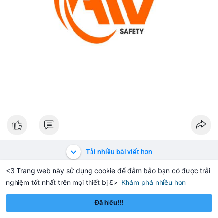
Tải nhiều bài viết hơn
<3 Trang web này sử dụng cookie để đảm bảo bạn có được trải
nghiệm tốt nhất trên mọi thiết bị ℇ>
Khám phá nhiều hơn
Solana
BNB
$1,914.50
$73.64
TH
+0.58%
SOL
+0.60%
B
Đã hiểu!!!