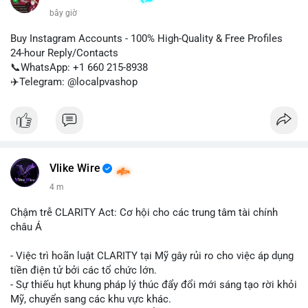
bây giờ
Buy Instagram Accounts - 100% High-Quality & Free Profiles
24-hour Reply/Contacts
📞WhatsApp: +1 660 215-8938
✈️Telegram: @localpvashop
Vlike Wire
4 m
Chậm trễ CLARITY Act: Cơ hội cho các trung tâm tài chính
châu Á
- Việc trì hoãn luật CLARITY tại Mỹ gây rủi ro cho việc áp dụng
tiền điện tử bởi các tổ chức lớn.
- Sự thiếu hụt khung pháp lý thúc đẩy đổi mới sáng tạo rời khỏi
Mỹ, chuyển sang các khu vực khác.