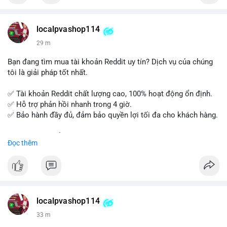
Xây dựng nền tảng kiến thức AML vững chắc và tự tin bước
vào kỳ thi CAMS với sự chuẩn bị tốt nhất.
localpvashop114
Đăng ký ngay hôm nay để nâng cao năng lực và mở rộng cơ
29 m
hội nghề nghiệp trong lĩnh vực tài chính!
Bạn đang tìm mua tài khoản Reddit uy tín? Dịch vụ của chúng
tôi là giải pháp tốt nhất.
✅ Tài khoản Reddit chất lượng cao, 100% hoạt động ổn định.
✅ Hỗ trợ phản hồi nhanh trong 4 giờ.
✅ Bảo hành đầy đủ, đảm bảo quyền lợi tối đa cho khách hàng.
Liên hệ ngay để được tư vấn và đặt mua:
Đọc thêm
📞 WhatsApp: +1 660 215-8938
✈️ Telegram: @localpvashop
📧 Email: localpvashop@gmail.com
Mua tài khoản Reddit ngay hôm nay để phát triển chiến dịch
của bạn!
localpvashop114
33 m