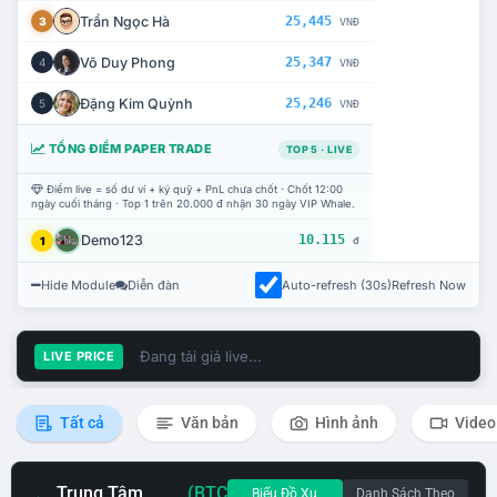
Trần Ngọc Hà
25,445
3
VNĐ
Võ Duy Phong
25,347
4
VNĐ
Đặng Kim Quỳnh
25,246
5
VNĐ
TỔNG ĐIỂM PAPER TRADE
TOP 5 · LIVE
Điểm live = số dư ví + ký quỹ + PnL chưa chốt · Chốt 12:00
ngày cuối tháng · Top 1 trên 20.000 đ nhận 30 ngày VIP Whale.
Demo123
10.115
1
đ
Hide Module
Diễn đàn
Auto-refresh (30s)
Refresh Now
Đang tải giá live...
LIVE PRICE
Tất cả
Văn bản
Hình ảnh
Video
Trung Tâm
(BTC
Biểu Đồ Xu
Danh Sách Theo