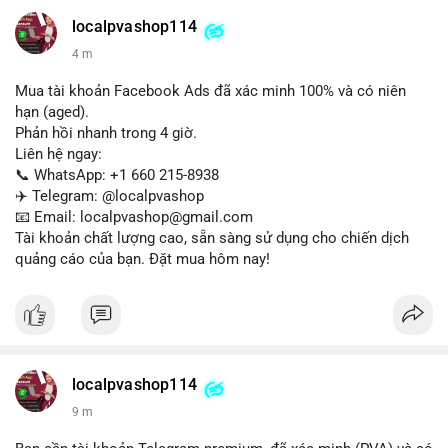
📞 WhatsApp: +1 660 215-8938
✈️ Telegram: @localpvashop
localpvashop114
📧 Email: localpvashop@gmail.com
4 m
Mua tài khoản Facebook Ads đã xác minh 100% và có niên
hạn (aged).
Phản hồi nhanh trong 4 giờ.
Liên hệ ngay:
📞 WhatsApp: +1 660 215-8938
✈️ Telegram: @localpvashop
📧 Email: localpvashop@gmail.com
Tài khoản chất lượng cao, sẵn sàng sử dụng cho chiến dịch
quảng cáo của bạn. Đặt mua hôm nay!
localpvashop114
9 m