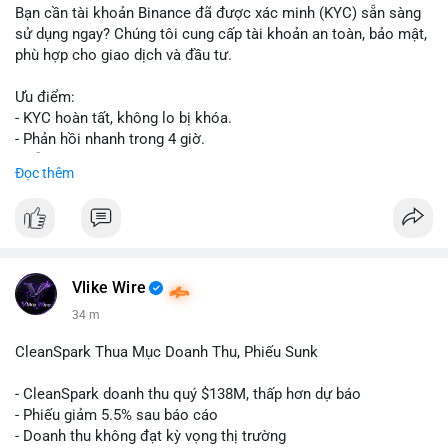
Bạn cần tài khoản Binance đã được xác minh (KYC) sẵn sàng
sử dụng ngay? Chúng tôi cung cấp tài khoản an toàn, bảo mật,
phù hợp cho giao dịch và đầu tư.
Ưu điểm:
- KYC hoàn tất, không lo bị khóa.
- Phản hồi nhanh trong 4 giờ.
- Hỗ trợ tận tình 24/7.
Đọc thêm
Liên hệ ngay để được tư vấn:
📞 WhatsApp: +1 660 215-8938
✈️ Telegram: @localpvashop
Vlike Wire
34 m
CleanSpark Thua Mục Doanh Thu, Phiếu Sunk
- CleanSpark doanh thu quý $138M, thấp hơn dự báo
- Phiếu giảm 5.5% sau báo cáo
- Doanh thu không đạt kỳ vọng thị trường