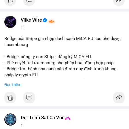
nay:
📞 WhatsApp: +1 660 215-8938
✈️ Telegram: @localpvashop
📧 Email: localpvashop@gmail.com
Vlike Wire
1 h
Bridge của Stripe gia nhập danh sách MiCA EU sau phê duyệt
Luxembourg
- Bridge, công ty con Stripe, đăng ký MiCA EU.
- Phê duyệt từ Luxembourg cho phép hoạt động hợp pháp.
- Bridge trở thành nhà cung cấp được quy định trong khung
pháp lý crypto EU.
- Tác động: tăng tính minh bạch, uy tín, mở rộng dịch vụ crypto.
Đọc thêm
#binancesquare
#cryptonews
#mica
#stripe
#bridge
#eu
#luxembourg
$btc $eth
Đội Trinh Sát Cá Voi
#vlikevn
#titanbot
1 h