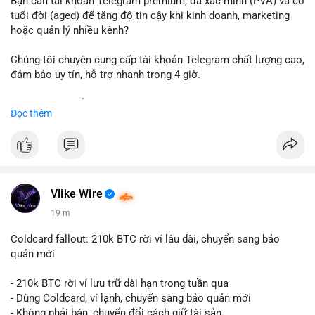
Bạn cần tài khoản Telegram premium, đã xác minh (PVA) và có
tuổi đời (aged) để tăng độ tin cậy khi kinh doanh, marketing
hoặc quản lý nhiều kênh?
Chúng tôi chuyên cung cấp tài khoản Telegram chất lượng cao,
đảm bảo uy tín, hỗ trợ nhanh trong 4 giờ.
Liên hệ ngay để được tư vấn và nhận ưu đãi:
Đọc thêm
📞 WhatsApp: +1 660 215-8938
✈️ Telegram: @localpvashop
📧 Email: localpvashop@gmail.com
Đặt mua ngay hôm nay để sở hữu tài khoản Telegram
premium, PVA, aged với giá tốt nhất!
Vlike Wire
19 m
Coldcard fallout: 210k BTC rời ví lâu dài, chuyển sang bảo
quản mới
- 210k BTC rời ví lưu trữ dài hạn trong tuần qua
- Dùng Coldcard, ví lạnh, chuyển sang bảo quản mới
- Không phải bán, chuyển đổi cách giữ tài sản