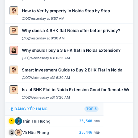
How to Verify property in Noida Step by Step
0
Yesterday at 6:57 AM
Why does a 4 BHK flat Noida offer better privacy?
0
Yesterday at 6:30 AM
Why should I buy a 3 BHK flat in Noida Extension?
0
Wednesday a31 6:25 AM
Smart Investment Guide to Buy 2 BHK Flat in Noida
0
Wednesday a31 6:20 AM
Is a 4 BHK Flat in Noida Extension Good for Remote Work?
0
Wednesday a31 5:26 AM
BẢNG XẾP HẠNG
TOP 5
Trần Thị Hương
25,548
1
VNĐ
Võ Hữu Phong
25,446
2
VNĐ