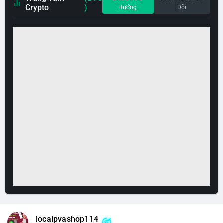
Crypto
)
Hướng
Dõi
localpvashop114