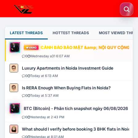
LATEST THREADS
HOTTEST THREADS
MOST VIEWED THRE
CẢNH BÁO BẢO MẬT &amp; NỘI QUY CỘNG ĐỒNG
VÀNG
0
Wednesday a31 6:07 AM
Luxury Apartments in Noida Investment Guide
0
Today at 6:13 AM
Is RERA Enough When Buying Flats in Noida?
0
Today at 5:37 AM
BTC (Bitcoin) - Phân tích snapshot ngày 06/08/2026
0
Yesterday at 2:43 PM
What should I verify before booking 3 BHK flats in Noida?
0
Yesterday at 8:01 AM