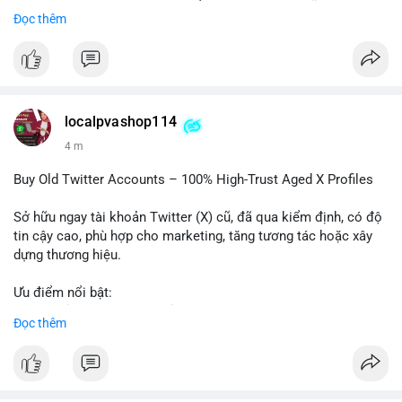
- Các trung tâm tài chính châu Á có cơ hội chiếm lĩnh thị
Đọc thêm
trường khi Mỹ còn đang lúng túng về luật pháp.
#binancesquare
#cryptonews
#regulation
#asia
#blockchain
$btc $eth
localpvashop114
#vlikevn
#titanbot
4 m
📰 Nguồn: Cointelegraph
Buy Old Twitter Accounts – 100% High-Trust Aged X Profiles
Sở hữu ngay tài khoản Twitter (X) cũ, đã qua kiểm định, có độ
tin cậy cao, phù hợp cho marketing, tăng tương tác hoặc xây
dựng thương hiệu.
Ưu điểm nổi bật:
- Tài khoản aged, có lịch sử hoạt động lâu năm
Đọc thêm
- Hồ sơ hoàn chỉnh, giảm nguy cơ bị khóa
- Hỗ trợ 24/7, phản hồi nhanh chóng
Liên hệ ngay để được tư vấn: