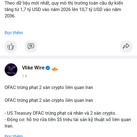
Theo dữ liệu mới nhất, quy mô thị trường toàn cầu dự kiến
Lời khuyên: Nhà đầu tư nhỏ lẻ nên quan sát thêm 2-4 giờ sau
tăng từ 1,7 tỷ USD vào năm 2026 lên 10,7 tỷ USD vào năm
khi giao dịch được xác nhận, tránh hành động theo cảm xúc.
2036.
Xác minh địa chỉ ví đích trước khi đưa ra quyết định vào lệnh,
ưu tiên quản trị rủi ro trong giai đoạn biến động mạnh.
Mức tăng trưởng này tương ứng với tốc độ tăng trưởng kép
Đọc thêm
hàng năm (CAGR) ấn tượng lên tới 20,2%.
#99dot6btc
#capvoichuyentien
#vilanhtichluy
#aplucban
#btcmempool65k
Điều gì đang thúc đẩy sự tăng trưởng vượt bậc này? Hãy cùng
theo dõi các phân tích chuyên sâu về xu hướng công nghệ và
nhu cầu thị trường trong thời gian tới.
Vlike Wire
1 h
OFAC trừng phạt 2 sàn crypto liên quan Iran
OFAC trừng phạt 2 sàn crypto liên quan Iran
- US Treasury OFAC trừng phạt cá nhân và 2 sàn crypto.
- Động cơ: hỗ trợ rửa tiền $5 triệu tài sản kỹ thuật số liên quan
Iran.
- Các sàn bị cấm hoạt động, tài khoản bị khóa.
Đọc thêm