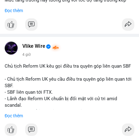
Mức tăng trưởng này tương ứng với tốc độ tăng trưởng kép
hàng năm (CAGR) đạt 5,9% trong giai đoạn dự báo.
Đọc thêm
Đây là tín hiệu tích cực cho các nhà sản xuất, nhà phân phối và
nhà đầu tư trong ngành vật liệu xây dựng và hạ tầng.
Bạn đánh giá thế nào về tiềm năng của dòng sản phẩm ống
nhựa polyolefin trong tương lai?
Vlike Wire
4 giờ
Chủ tịch Reform UK kêu gọi điều tra quyên góp liên quan SBF
- Chủ tịch Reform UK yêu cầu điều tra quyên góp liên quan tới
SBF.
- SBF liên quan tới FTX.
- Lãnh đạo Reform UK chuẩn bị đối mặt với cử tri amid
scandal.
- Sự kiện có thể ảnh hưởng đến hình ảnh SBF và FTX.
Đọc thêm
- Không có thông tin tác động thị trường ngay lập tức.
#binancesquare
#cryptonews
#sbf
#ftx
#reformuk
$btc $eth