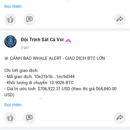
Sự tăng trưởng này được thúc đẩy bởi nhu cầu ngày càng cao
Đọc thêm
trong các lĩnh vực ô tô, logistics và thiết bị thông minh.
Doanh nghiệp cần theo dõi xu hướng này để nắm bắt cơ hội
đầu tư và phát triển giải pháp kết nối tiên tiến.
Đội Trinh Sát Cá Voi
3 giờ
🚨 CẢNH BÁO WHALE ALERT - GIAO DỊCH BTC LỚN
Chi tiết giao dịch:
- Mã giao dịch: 10e21b1b...1ec9d344
- Khối lượng di chuyển: 10.9026 BTC
- Giá trị ước tính: $706,922.31 USD (theo thị giá $64,840.00
USD)
- Thời gian: 18:20
0 2026-08-07 UTC
Đọc thêm
Nhận định phân tích:
Giao dịch 10.9 BTC trị giá hơn 706 nghìn USD được thực hiện
trong khung giờ thanh khoản mỏng (giờ châu Á) cho thấy chủ