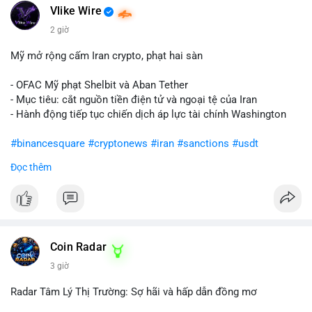
Vlike Wire
2 giờ
Mỹ mở rộng cấm Iran crypto, phạt hai sàn
- OFAC Mỹ phạt Shelbit và Aban Tether
- Mục tiêu: cắt nguồn tiền điện tử và ngoại tệ của Iran
- Hành động tiếp tục chiến dịch áp lực tài chính Washington
#binancesquare
#cryptonews
#iran
#sanctions
#usdt
Đọc thêm
$usdt
#vlikevn
#titanbot
📰 Nguồn: CoinDesk
Coin Radar
3 giờ
Radar Tâm Lý Thị Trường: Sợ hãi và hấp dẫn đồng mơ