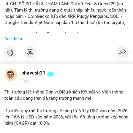
📊 CHỈ SỐ SỢ HÃI & THAM LAM: Chỉ số Fear & Greed 29 (sợ
hãi). Tâm lý thị trường đang ở mức thấp, nhiều người cẩn thận
hoặc bán. • CoinGecko hấp dẫn XRP, Pudgy Penguins, SOL. •
Google Trends Việt Nam hấp dẫn 'tin the thao' (tin tức crypto).
📈 XU HƯỚNG TÌM KIẾM & THẢO LUẬN: • XRP, SOL, PENGU,
Đọc thêm
ONDO, CASHCAT. • Chủ đề 'tô thị ty na' (tỷ giá) và 'giao thông'
(giao thông tài chính). • Bàn tán Binance Square tập trung vào
BTC breakout và lệnh long/short.
💬 DÒNG CHẢY TIN TỨC & TRUYỀN THÔNG: • Trump khẳng
định crypto là 'vấn đề lớn' giúp giảm áp lực USD. • Binance hỗ
bhavesh31
trợ cổ phiếu Apple/IBM. • Bài đăng hấp dẫn về $HFT, $SKYAI,
3 giờ
$BICO. • Tin nhắn cảnh báo về hack North Korea (Bybit).
Thị trường Hệ thống Đơn vị Điều khiển Kết nối và Viễn thông
💡 NHẬN ĐỊNH & KHUYẾN NGHỊ: Tâm lý thị trường đang phân
toàn cầu đang trên đà tăng trưởng mạnh mẽ.
cực. Sợ hãi do chỉ số thấp, nhưng hấp dẫn từ xu hướng meme
coin (PENGU, CASHCAT) và tin cậy từ các dự án lớn (BTC,
Dự kiến quy mô thị trường sẽ tăng từ 6,4 tỷ USD vào năm 2026
SOL). Rủi ro tăng nếu không có thông tin rõ ràng về quy định.
lên 16,6 tỷ USD vào năm 2036, với tốc độ tăng trưởng kép hàng
năm (CAGR) đạt 10,0%.
📊 Nguồn: Radar Tâm Lý Thị Trường