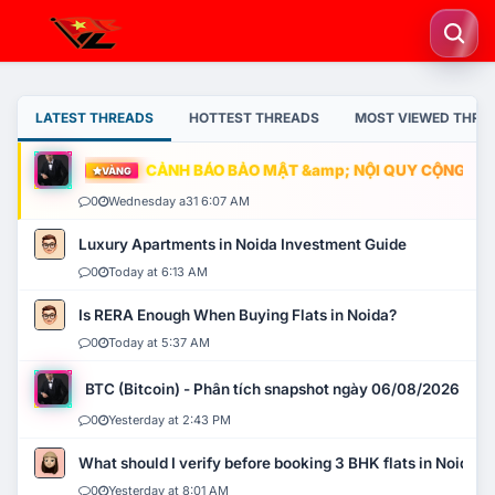
LATEST THREADS
HOTTEST THREADS
MOST VIEWED THRE
CẢNH BÁO BẢO MẬT &amp; NỘI QUY CỘNG ĐỒNG
VÀNG
0
Wednesday a31 6:07 AM
Luxury Apartments in Noida Investment Guide
0
Today at 6:13 AM
Is RERA Enough When Buying Flats in Noida?
0
Today at 5:37 AM
BTC (Bitcoin) - Phân tích snapshot ngày 06/08/2026
0
Yesterday at 2:43 PM
What should I verify before booking 3 BHK flats in Noida?
0
Yesterday at 8:01 AM