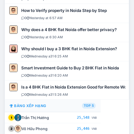
How to Verify property in Noida Step by Step
0
Yesterday at 6:57 AM
Why does a 4 BHK flat Noida offer better privacy?
0
Yesterday at 6:30 AM
Why should I buy a 3 BHK flat in Noida Extension?
0
Wednesday a31 6:25 AM
Smart Investment Guide to Buy 2 BHK Flat in Noida
0
Wednesday a31 6:20 AM
Is a 4 BHK Flat in Noida Extension Good for Remote Work?
0
Wednesday a31 5:26 AM
BẢNG XẾP HẠNG
TOP 5
Trần Thị Hương
25,548
1
VNĐ
Võ Hữu Phong
25,446
2
VNĐ