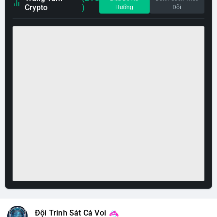
Crypto
)
Hướng
Dõi
Đội Trinh Sát Cá Voi