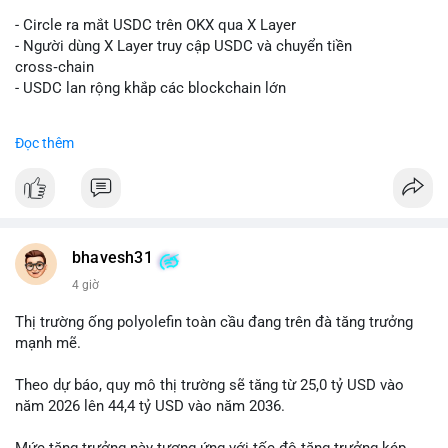
#vlikevn
#titanbot
- Circle ra mắt USDC trên OKX qua X Layer
📰 Nguồn: Decrypt
- Người dùng X Layer truy cập USDC và chuyển tiền
cross‑chain
- USDC lan rộng khắp các blockchain lớn
#binancesquare
#cryptonews
#usdc
#okx
#xlayer
Đọc thêm
$usdc
#vlikevn
#titanbot
📰 Nguồn: Cointelegraph
bhavesh31
4 giờ
Thị trường ống polyolefin toàn cầu đang trên đà tăng trưởng
mạnh mẽ.
Theo dự báo, quy mô thị trường sẽ tăng từ 25,0 tỷ USD vào
năm 2026 lên 44,4 tỷ USD vào năm 2036.