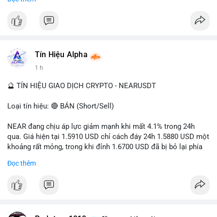
- Tác động: rủi ro cho thị trường crypto, tăng áp lực pháp lý.
#binancesquare
#cryptonews
#ofac
#ussanctions
#iran
$btc $eth
Tín Hiệu Alpha
#vlikevn
#titanbot
1 h
📰 Nguồn: Cointelegraph
🔮 TÍN HIỆU GIAO DỊCH CRYPTO - NEARUSDT
Loại tín hiệu: 🔴 BÁN (Short/Sell)
NEAR đang chịu áp lực giảm mạnh khi mất 4.1% trong 24h
qua. Giá hiện tại 1.5910 USD chỉ cách đáy 24h 1.5880 USD một
khoảng rất mỏng, trong khi đỉnh 1.6700 USD đã bị bỏ lại phía
sau. Biên độ dao động ngày đạt 4.9%, cho thấy phe bán đang
Đọc thêm
kiểm soát hoàn toàn. Khối lượng giao dịch 10.29 triệu NEAR
không đủ lớn để tạo lực đỡ, xác nhận xu hướng đi xuống đang
tiếp diễn.
Khuyến nghị giao dịch: