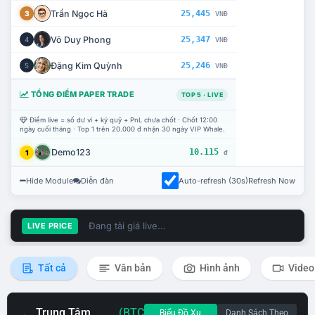
Trần Ngọc Hà
25,445
3
VNĐ
Võ Duy Phong
25,347
4
VNĐ
Đặng Kim Quỳnh
25,246
5
VNĐ
TỔNG ĐIỂM PAPER TRADE
TOP 5 · LIVE
Điểm live = số dư ví + ký quỹ + PnL chưa chốt · Chốt 12:00
ngày cuối tháng · Top 1 trên 20.000 đ nhận 30 ngày VIP Whale.
Demo123
10.115
1
đ
Hide Module
Diễn đàn
Auto-refresh (30s)
Refresh Now
Đang tải giá live...
LIVE PRICE
Tất cả
Văn bản
Hình ảnh
Video
Trung Tâm
(BTC
Biểu Đồ Xu
Danh Sách Theo