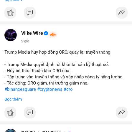
#abtc
#cryptonews
#stockmarket
#trump
$btc $eth
#vlikevn
#titanbot
Vlike Wire
📰 Nguồn: CoinDesk
2 giờ
Trump Media hủy hợp đồng CRO, quay lại truyền thông
- Trump Media quyết định rút khỏi tài sản kỹ thuật số.
- Hủy bỏ thỏa thuận kho CRO của .
- Tập trung vào truyền thông và sáp nhập công ty năng lượng.
- Tác động: CRO giảm, thị trường giảm nhẹ.
#binancesquare
#cryptonews
#cro
Đọc thêm
$cro
#vlikevn
#titanbot
📰 Nguồn: CoinDesk