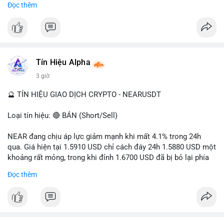
Đọc thêm
- Tác động: rủi ro cho thị trường crypto, tăng áp lực pháp lý.
#binancesquare
#cryptonews
#ofac
#ussanctions
#iran
$btc $eth
Tín Hiệu Alpha
#vlikevn
#titanbot
3 giờ
📰 Nguồn: Cointelegraph
🔮 TÍN HIỆU GIAO DỊCH CRYPTO - NEARUSDT
Loại tín hiệu: 🔴 BÁN (Short/Sell)
NEAR đang chịu áp lực giảm mạnh khi mất 4.1% trong 24h
qua. Giá hiện tại 1.5910 USD chỉ cách đáy 24h 1.5880 USD một
khoảng rất mỏng, trong khi đỉnh 1.6700 USD đã bị bỏ lại phía
sau. Biên độ dao động ngày đạt 4.9%, cho thấy phe bán đang
Đọc thêm
kiểm soát hoàn toàn. Khối lượng giao dịch 10.29 triệu NEAR
không đủ lớn để tạo lực đỡ, xác nhận xu hướng đi xuống đang
tiếp diễn.
Khuyến nghị giao dịch: