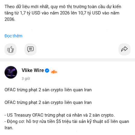
Theo dữ liệu mới nhất, quy mô thị trường toàn cầu dự kiến
Lời khuyên: Nhà đầu tư nhỏ lẻ nên quan sát thêm 2-4 giờ sau
tăng từ 1,7 tỷ USD vào năm 2026 lên 10,7 tỷ USD vào năm
khi giao dịch được xác nhận, tránh hành động theo cảm xúc.
2036.
Xác minh địa chỉ ví đích trước khi đưa ra quyết định vào lệnh,
ưu tiên quản trị rủi ro trong giai đoạn biến động mạnh.
Mức tăng trưởng này tương ứng với tốc độ tăng trưởng kép
Đọc thêm
hàng năm (CAGR) ấn tượng lên tới 20,2%.
#99dot6btc
#capvoichuyentien
#vilanhtichluy
#aplucban
#btcmempool65k
Điều gì đang thúc đẩy sự tăng trưởng vượt bậc này? Hãy cùng
theo dõi các phân tích chuyên sâu về xu hướng công nghệ và
nhu cầu thị trường trong thời gian tới.
Vlike Wire
3 giờ
OFAC trừng phạt 2 sàn crypto liên quan Iran
OFAC trừng phạt 2 sàn crypto liên quan Iran
- US Treasury OFAC trừng phạt cá nhân và 2 sàn crypto.
- Động cơ: hỗ trợ rửa tiền $5 triệu tài sản kỹ thuật số liên quan
Iran.
- Các sàn bị cấm hoạt động, tài khoản bị khóa.