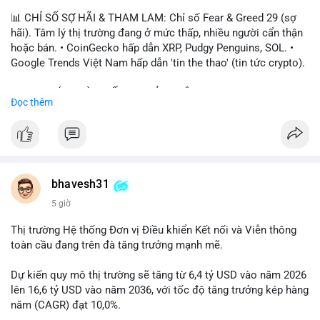
📊 CHỈ SỐ SỢ HÃI & THAM LAM: Chỉ số Fear & Greed 29 (sợ
hãi). Tâm lý thị trường đang ở mức thấp, nhiều người cẩn thận
hoặc bán. • CoinGecko hấp dẫn XRP, Pudgy Penguins, SOL. •
Google Trends Việt Nam hấp dẫn 'tin the thao' (tin tức crypto).
📈 XU HƯỚNG TÌM KIẾM & THẢO LUẬN: • XRP, SOL, PENGU,
Đọc thêm
ONDO, CASHCAT. • Chủ đề 'tô thị ty na' (tỷ giá) và 'giao thông'
(giao thông tài chính). • Bàn tán Binance Square tập trung vào
BTC breakout và lệnh long/short.
💬 DÒNG CHẢY TIN TỨC & TRUYỀN THÔNG: • Trump khẳng
định crypto là 'vấn đề lớn' giúp giảm áp lực USD. • Binance hỗ
bhavesh31
trợ cổ phiếu Apple/IBM. • Bài đăng hấp dẫn về $HFT, $SKYAI,
5 giờ
$BICO. • Tin nhắn cảnh báo về hack North Korea (Bybit).
Thị trường Hệ thống Đơn vị Điều khiển Kết nối và Viễn thông
💡 NHẬN ĐỊNH & KHUYẾN NGHỊ: Tâm lý thị trường đang phân
toàn cầu đang trên đà tăng trưởng mạnh mẽ.
cực. Sợ hãi do chỉ số thấp, nhưng hấp dẫn từ xu hướng meme
coin (PENGU, CASHCAT) và tin cậy từ các dự án lớn (BTC,
Dự kiến quy mô thị trường sẽ tăng từ 6,4 tỷ USD vào năm 2026
SOL). Rủi ro tăng nếu không có thông tin rõ ràng về quy định.
lên 16,6 tỷ USD vào năm 2036, với tốc độ tăng trưởng kép hàng
năm (CAGR) đạt 10,0%.
📊 Nguồn: Radar Tâm Lý Thị Trường