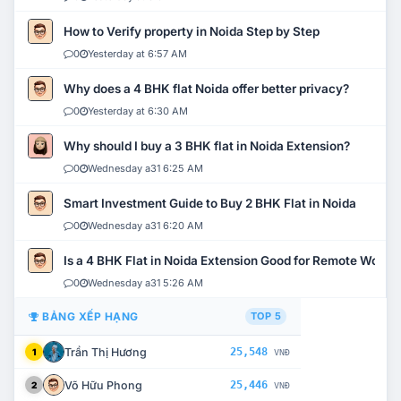
How to Verify property in Noida Step by Step
0
Yesterday at 6:57 AM
Why does a 4 BHK flat Noida offer better privacy?
0
Yesterday at 6:30 AM
Why should I buy a 3 BHK flat in Noida Extension?
0
Wednesday a31 6:25 AM
Smart Investment Guide to Buy 2 BHK Flat in Noida
0
Wednesday a31 6:20 AM
Is a 4 BHK Flat in Noida Extension Good for Remote Work?
0
Wednesday a31 5:26 AM
BẢNG XẾP HẠNG
TOP 5
Trần Thị Hương
25,548
1
VNĐ
Võ Hữu Phong
25,446
2
VNĐ