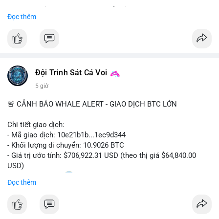
Sự tăng trưởng này được thúc đẩy bởi nhu cầu ngày càng cao
Đọc thêm
trong các lĩnh vực ô tô, logistics và thiết bị thông minh.
Doanh nghiệp cần theo dõi xu hướng này để nắm bắt cơ hội
đầu tư và phát triển giải pháp kết nối tiên tiến.
Đội Trinh Sát Cá Voi
5 giờ
🚨 CẢNH BÁO WHALE ALERT - GIAO DỊCH BTC LỚN
Chi tiết giao dịch:
- Mã giao dịch: 10e21b1b...1ec9d344
- Khối lượng di chuyển: 10.9026 BTC
- Giá trị ước tính: $706,922.31 USD (theo thị giá $64,840.00
USD)
- Thời gian: 18:20
0 2026-08-07 UTC
Đọc thêm
Nhận định phân tích:
Giao dịch 10.9 BTC trị giá hơn 706 nghìn USD được thực hiện
trong khung giờ thanh khoản mỏng (giờ châu Á) cho thấy chủ