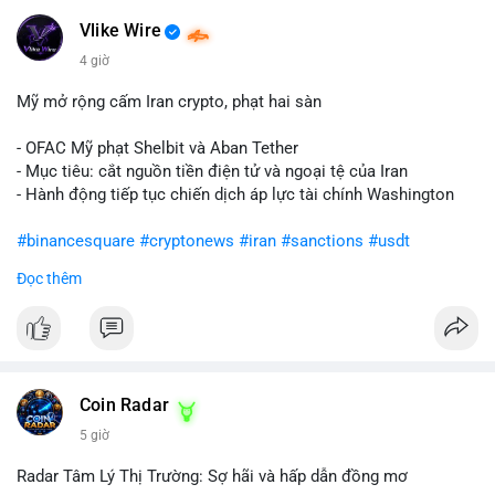
Vlike Wire
4 giờ
Mỹ mở rộng cấm Iran crypto, phạt hai sàn
- OFAC Mỹ phạt Shelbit và Aban Tether
- Mục tiêu: cắt nguồn tiền điện tử và ngoại tệ của Iran
- Hành động tiếp tục chiến dịch áp lực tài chính Washington
#binancesquare
#cryptonews
#iran
#sanctions
#usdt
Đọc thêm
$usdt
#vlikevn
#titanbot
📰 Nguồn: CoinDesk
Coin Radar
5 giờ
Radar Tâm Lý Thị Trường: Sợ hãi và hấp dẫn đồng mơ