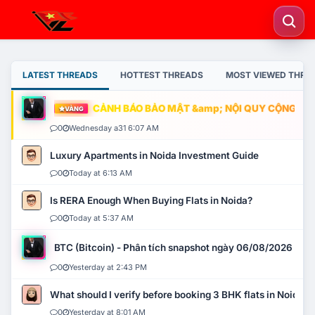
LATEST THREADS
HOTTEST THREADS
MOST VIEWED THRE
CẢNH BÁO BẢO MẬT &amp; NỘI QUY CỘNG ĐỒNG
VÀNG
0
Wednesday a31 6:07 AM
Luxury Apartments in Noida Investment Guide
0
Today at 6:13 AM
Is RERA Enough When Buying Flats in Noida?
0
Today at 5:37 AM
BTC (Bitcoin) - Phân tích snapshot ngày 06/08/2026
0
Yesterday at 2:43 PM
What should I verify before booking 3 BHK flats in Noida?
0
Yesterday at 8:01 AM