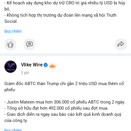
Lời khuyên cho nhà đầu tư nhỏ lẻ: Theo dõi xác nhận giao dịch
- Kế hoạch xây dựng kho dự trữ CRO trị giá nhiều tỷ USD bị hủy
và dòng tiền tiếp theo từ ví nguồn. Khối lượng này chưa đủ tạo
bỏ.
áp lực bán mạnh, nhưng nếu xuất hiện thêm 2-3 giao dịch
- Không tích hợp thị trường dự đoán lên mạng xã hội Truth
tương tự trong 24 giờ tới, khả năng cao là sóng điều chỉnh
Social.
ngắn hạn. Giữ tỷ trọng danh mục hợp lý, tránh FOMO mua đuổi
Đọc thêm
ở vùng giá hiện tại.
#binancesquare
#cryptonews
#cro
#trump
#truthsocial
#12dot1btc
#786kusd
#dichuyenvinuong
#khangcu64900
$cro
#mempoolbtc
#vlikevn
#titanbot
Vlike Wire
📰 Nguồn: Cointelegraph
2 giờ
Giám đốc ABTC thân Trump chi gần 2 triệu USD mua thêm cổ
phiếu
- Justin Mateen mua hơn 306.000 cổ phiếu ABTC trong 2 ngày.
- Tổng sở hữu đạt hơn 492.000 cổ phiếu sau đợt mua.
- Giao dịch diễn ra ngay sau báo cáo kết quả kinh doanh quý
của công ty.
Đọc thêm