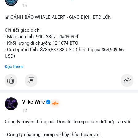
1 h
🚨 CẢNH BÁO WHALE ALERT - GIAO DỊCH BTC LỚN
Chi tiết giao dịch:
- Mã giao dịch: 940123d7...4a49099f
- Khối lượng di chuyển: 12.1074 BTC
- Giá trị ước tính: $785,887.38 USD (theo thị giá $64,909.56
USD)
- Thời gian: 22:17:40 2026-08-07 UTC
Đọc thêm
Nhận định phân tích hành vi của Cá voi dựa trên giao dịch này:
Khối lượng 12.1 BTC tương đương gần 786 nghìn USD được di
chuyển trong một giao dịch chưa xác nhận duy nhất. Mức giá
$64,909.56 đang nằm gần vùng kháng cự tâm lý quan trọng.
Động thái này có thể là bước chuẩn bị thanh khoản để bán ra,
Vlike Wire
hoặc tái phân bổ tài sản giữa các ví nóng nhằm tối ưu phí giao
1 h
dịch. Việc di chuyển một phần nhỏ trong tổng nắm giữ cho
thấy cá voi đang thăm dò thanh khoản thị trường trước khi có
Công ty truyền thông của Donald Trump chấm dứt hợp tác với
hành động lớn hơn.
- Công ty của ông Trump sẽ hủy thỏa thuận với .