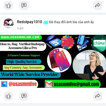
Redotpay1010
Đã thay đổi ảnh bìa của anh ấy
4 giờ