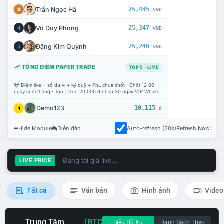
Trần Ngọc Hà
25,445
3
VNĐ
Võ Duy Phong
25,347
4
VNĐ
Đặng Kim Quỳnh
25,246
5
VNĐ
TỔNG ĐIỂM PAPER TRADE
TOP 5 · LIVE
Điểm live = số dư ví + ký quỹ + PnL chưa chốt · Chốt 12:00
ngày cuối tháng · Top 1 trên 20.000 đ nhận 30 ngày VIP Whale.
Demo123
10.115
1
đ
Hide Module
Diễn đàn
Auto-refresh (30s)
Refresh Now
Đang tải giá live...
LIVE PRICE
Tất cả
Văn bản
Hình ảnh
Video
Trung Tâm
(BTC
Biểu Đồ Xu
Danh Sách Theo