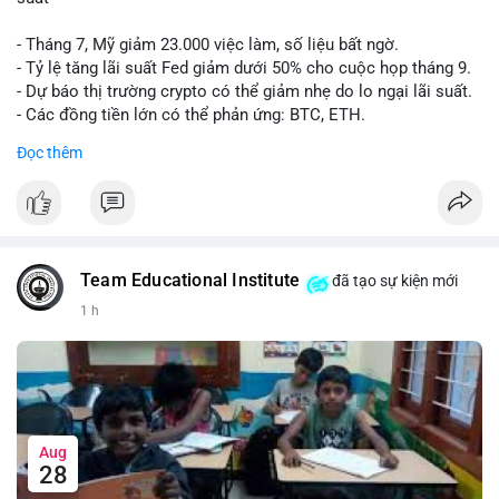
- Tháng 7, Mỹ giảm 23.000 việc làm, số liệu bất ngờ.
- Tỷ lệ tăng lãi suất Fed giảm dưới 50% cho cuộc họp tháng 9.
- Dự báo thị trường crypto có thể giảm nhẹ do lo ngại lãi suất.
- Các đồng tiền lớn có thể phản ứng: BTC, ETH.
Đọc thêm
#binancesquare
#cryptonews
#btc
#eth
$btc $eth
#vlikevn
#titanbot
Team Educational Institute
đã tạo sự kiện mới
📰 Nguồn: CoinDesk
1 h
Aug
28