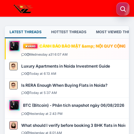
LATEST THREADS
HOTTEST THREADS
MOST VIEWED THRE
CẢNH BÁO BẢO MẬT &amp; NỘI QUY CỘNG ĐỒNG
VÀNG
0
Wednesday a31 6:07 AM
Luxury Apartments in Noida Investment Guide
0
Today at 6:13 AM
Is RERA Enough When Buying Flats in Noida?
0
Today at 5:37 AM
BTC (Bitcoin) - Phân tích snapshot ngày 06/08/2026
0
Yesterday at 2:43 PM
What should I verify before booking 3 BHK flats in Noida?
0
Yesterday at 8:01 AM