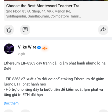
Choose the Best Montessori Teacher Training Institute in Coimbatore for a Rewarding Career
2nd Floor, 857A, Shop, 44, VKK Menon Rd,
Siddhapudur, Gandhipuram, Coimbatore, Tamil
Nadu 641044
Vlike Wire
2 giờ
Ethereum EIP-8363 gây tranh cãi: giảm phát hành nhưng lo hại
DeFi
- EIP-8363 đề xuất sửa đổi cơ chế staking Ethereum để giảm
lượng ETH phát hành mới
- Hỗ trợ cho rằng đây là bước tiến để kiểm soát lạm phát và
tăng giá trị ETH dài hạn
- Các nhà phê bình lo ngại việc giảm phần thưởng sẽ làm yếu
Đọc thêm
động lực staking, ảnh hưởng đến bảo mật mạng lưới
- Lo ngại thêm: có thể làm giảm hấp dẫn của DeFi, giảm sự phi