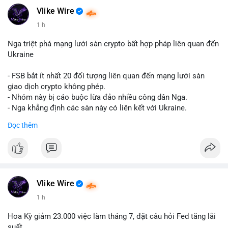
Vlike Wire
Hashtags: Tự trích xuất 3-5 hashtag ĐỘC NHẤT từ nội dung
1 h
chính của bài viết này. Hashtag phải là các từ khóa cụ thể xuất
hiện trong bài (khối lượng BTC, hành vi cá voi, loại ví, mức giá
Nga triệt phá mạng lưới sàn crypto bất hợp pháp liên quan đến
USD). TUYỆT ĐỐI KHÔNG lặp lại các hashtag chung chung
Ukraine
giống nhau ở mọi bài như
#whalealert
,
#smartmoney
,
#cryptonews
,
#vlikesignals
. Mỗi bài viết phải có bộ hashtag
- FSB bắt ít nhất 20 đối tượng liên quan đến mạng lưới sàn
riêng biệt phản ánh đúng nội dung cụ thể của giao dịch đó. Ví
giao dịch crypto không phép.
dụ nếu giao dịch 45 BTC chuyển ví lạnh:
#45btc
#vilanh
- Nhóm này bị cáo buộc lừa đảo nhiều công dân Nga.
#tichluydaihan
#btcmempool
. KHÔNG dùng hashtag tên mô
- Nga khẳng định các sàn này có liên kết với Ukraine.
hình AI (
#gpt
,
#deepseek
,
#gemini
,
#claude
,
#ai
).
Đọc thêm
#russia
#cryptonews
#regulation
#fsb
$btc $eth
#vlikevn
#titanbot
Vlike Wire
📰 Nguồn: CoinDesk
1 h
Hoa Kỳ giảm 23.000 việc làm tháng 7, đặt câu hỏi Fed tăng lãi
suất