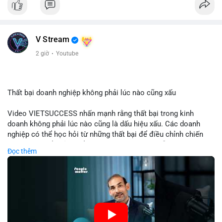
tập trung và làm chậm sự tham gia của nhà đầu tư istituционаl
- Diễn ra trong bối cảnh Ethereum đang cân bằng giữa giảm
phát hành và duy trì sức hấp dẫn cho hệ sinh thái
#binancesquare
#cryptonews
#eth
#defi
#eip8363
V Stream
2 giờ
·
Youtube
$eth
#vlikevn
#titanbot
Thất bại doanh nghiệp không phải lúc nào cũng xấu
📰 Nguồn: Cointelegraph
Video VIETSUCCESS nhấn mạnh rằng thất bại trong kinh
doanh không phải lúc nào cũng là dấu hiệu xấu. Các doanh
nghiệp có thể học hỏi từ những thất bại để điều chỉnh chiến
lược, phát triển sản phẩm mới, hoặc phát hiện lỗi trong quy
Đọc thêm
trình. Trong lĩnh vực tài chính và crypto, hiểu rõ nguyên nhân
thất bại giúp quản lý rủi ro hiệu quả và tránh lặp lại sai lầm.
Điều này đặc biệt quan trọng khi áp dụng vào các mô hình kinh
doanh mới hoặc đầu tư vào dự án blockchain.
🎥 Xem video trực tiếp tại: