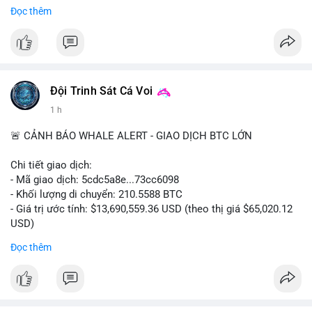
tư.
Đọc thêm
#binancesquare
#cryptonews
#ftx
#regulation
#clarityact
$btc $eth
#vlikevn
#titanbot
Đội Trinh Sát Cá Voi
1 h
📰 Nguồn: CoinDesk
🚨 CẢNH BÁO WHALE ALERT - GIAO DỊCH BTC LỚN
Chi tiết giao dịch:
- Mã giao dịch: 5cdc5a8e...73cc6098
- Khối lượng di chuyển: 210.5588 BTC
- Giá trị ước tính: $13,690,559.36 USD (theo thị giá $65,020.12
USD)
- Thời gian: 14:19:51 2026-08-07 UTC
Đọc thêm
Nhận định phân tích hành vi của Cá voi dựa trên giao dịch này
(ví dụ: chuyển dịch lượng lớn coin, gom hàng ví lạnh, áp lực
bán tiềm năng...) và tác động tâm lý thị trường.
Lời khuyên ngắn gọn cho nhà đầu tư nhỏ lẻ.