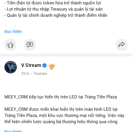
chỉ nhận của giao dịch này trong 24-48 giờ tới. Đừng vội hành
- Tiền điện tử được token hóa trở thành nguồn lợi
động theo cảm xúc khi chỉ dựa vào một lệnh chuyển đơn lẻ;
- Lợi nhuận từ thu nhập Treasury và quản lý tài sản
hãy quan sát thêm các lệnh tiếp theo để xác nhận xu hướng
- Quản lý tài chính doanh nghiệp trở thành điểm nhấn
dòng tiền trước khi điều chỉnh vị thế.
$btc $eth
Đọc thêm
#72dot2609btc
#4triệu7usd
#chuyểnvílạnh
#áplựcbántiềmnăng
#mempoolbtc
#vlikevn
#titanbot
📰 Nguồn: Cointelegraph
V Stream
29 m
·
Youtube
MEEY_CRM tiếp tục hiển thị trên LED tại Tràng Tiền Plaza
MEEY_CRM được triển khai hiển thị trên màn hình LED tại
Tràng Tiền Plaza, một khu vực thương mại nổi tiếng. Việc này
thể hiện chiến lược quảng bá thương hiệu thông qua công
nghệ hiển thị công cộng. Tràng Tiền Plaza thu hút lượng khách
Đọc thêm