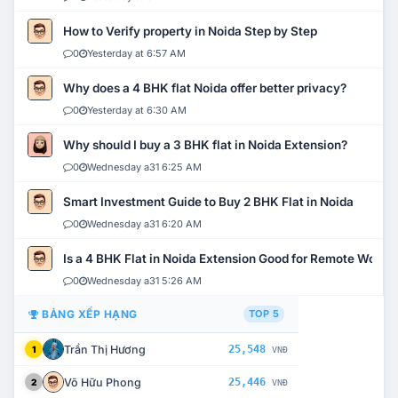
How to Verify property in Noida Step by Step
0
Yesterday at 6:57 AM
Why does a 4 BHK flat Noida offer better privacy?
0
Yesterday at 6:30 AM
Why should I buy a 3 BHK flat in Noida Extension?
0
Wednesday a31 6:25 AM
Smart Investment Guide to Buy 2 BHK Flat in Noida
0
Wednesday a31 6:20 AM
Is a 4 BHK Flat in Noida Extension Good for Remote Work?
0
Wednesday a31 5:26 AM
BẢNG XẾP HẠNG
TOP 5
Trần Thị Hương
25,548
1
VNĐ
Võ Hữu Phong
25,446
2
VNĐ