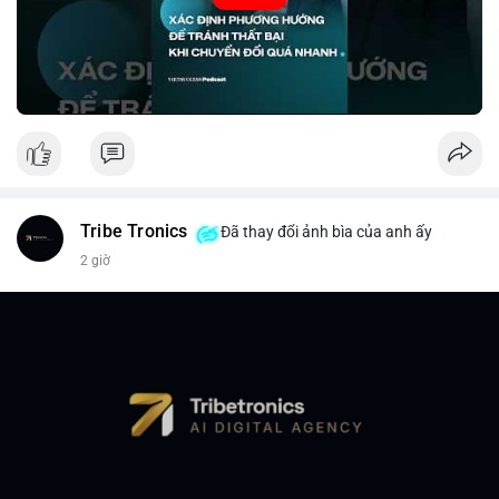
Nguồn: VIETSUCCESS
Tribe Tronics
Đã thay đổi ảnh bìa của anh ấy
2 giờ