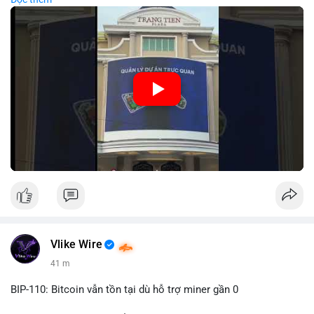
lớn hàng ngày, giúp tăng cường nhận diện thương hiệu
MEEY_CRM. Mô hình này kết hợp công nghệ LED với việc đặt
sản tại điểm giao thông quan trọng.
🎥 Xem video trực tiếp tại:
Nguồn: Đồng Tâm
Vlike Wire
41 m
BIP-110: Bitcoin vẫn tồn tại dù hỗ trợ miner gần 0