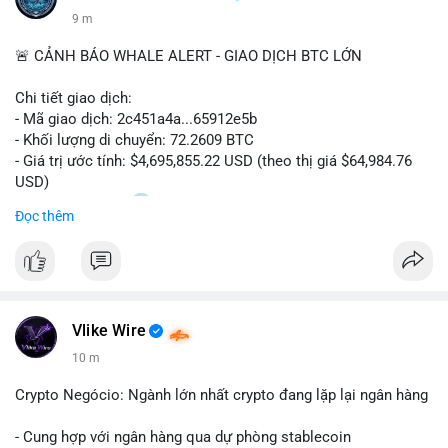
9 m
🚨 CẢNH BÁO WHALE ALERT - GIAO DỊCH BTC LỚN
Chi tiết giao dịch:
- Mã giao dịch: 2c451a4a...65912e5b
- Khối lượng di chuyển: 72.2609 BTC
- Giá trị ước tính: $4,695,855.22 USD (theo thị giá $64,984.76
USD)
- Thời gian: 15:20
0 2026-08-07 UTC
Đọc thêm
Nhận định phân tích hành vi của Cá voi dựa trên giao dịch này:
Lượng BTC trị giá gần 4,7 triệu USD được dồn vào một giao
dịch duy nhất cho thấy dấu hiệu chuyển tiền có chủ đích,
không phải hành động phân tán nhỏ lẻ. Nếu điểm đến là ví sàn
Vlike Wire
giao dịch, áp lực bán ngắn hạn có thể gia tăng, ảnh hưởng đến
tâm lý nhà đầu tư. Ngược lại, nếu dòng tiền đổ về ví lạnh, đây
10 m
là tín hiệu tích lũy dài hạn, cho thấy cá voi đang gom hàng ở
vùng giá hiện tại thay vì thoát ra.
Crypto Negócio: Ngành lớn nhất crypto đang lặp lại ngân hàng
Lời khuyên ngắn gọn cho nhà đầu tư nhỏ lẻ: Theo dõi sát địa
- Cung hợp với ngân hàng qua dự phòng stablecoin