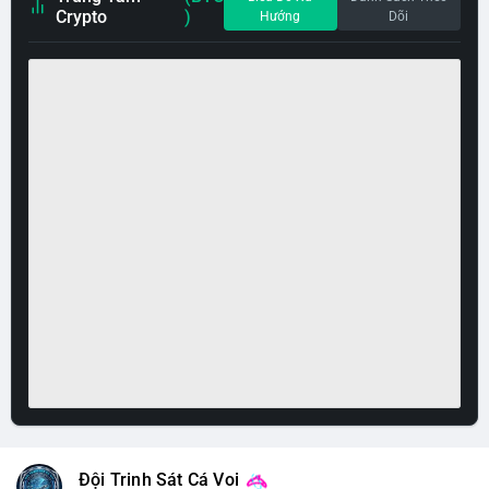
Crypto
)
Hướng
Dõi
Đội Trinh Sát Cá Voi