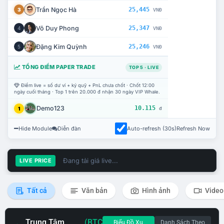
Trần Ngọc Hà
25,445
3
VNĐ
Võ Duy Phong
25,347
4
VNĐ
Đặng Kim Quỳnh
25,246
5
VNĐ
TỔNG ĐIỂM PAPER TRADE
TOP 5 · LIVE
Điểm live = số dư ví + ký quỹ + PnL chưa chốt · Chốt 12:00
ngày cuối tháng · Top 1 trên 20.000 đ nhận 30 ngày VIP Whale.
Demo123
10.115
1
đ
Hide Module
Diễn đàn
Auto-refresh (30s)
Refresh Now
Đang tải giá live...
LIVE PRICE
Tất cả
Văn bản
Hình ảnh
Video
Trung Tâm
(BTC
Biểu Đồ Xu
Danh Sách Theo