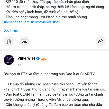
- BIP-110 đề xuất thay đổi quy tắc xác nhận giao dịch.
- Hỗ trợ từ miner rất thấp, nhưng thiết kế kích hoạt người dùng.
- Khi đến ngày kích hoạt, đề xuất vẫn có thể bật.
- Tính linh hoạt mạng lưới Bitcoin được minh chứng.
#binancesquare
#cryptonews
#btc
Đọc thêm
$btc
#vlikevn
#titanbot
📰 Nguồn: CoinDesk
Vlike Wire
1 h
Bài học từ FTX và tầm quan trọng của Đạo luật CLARITY
- FTX sụp đổ nhưng các phần tuân thủ pháp luật vẫn tồn tại.
- Tài chính truyền thống đang hội nhập mạnh mẽ với tài sản số.
- Đạo luật CLARITY nhằm bảo vệ tài sản số tương tự tài chính
truyền thống nhưng Thượng viện Mỹ chưa thông qua.
- Cần khung pháp lý rõ ràng để đảm bảo an toàn cho nhà đầu