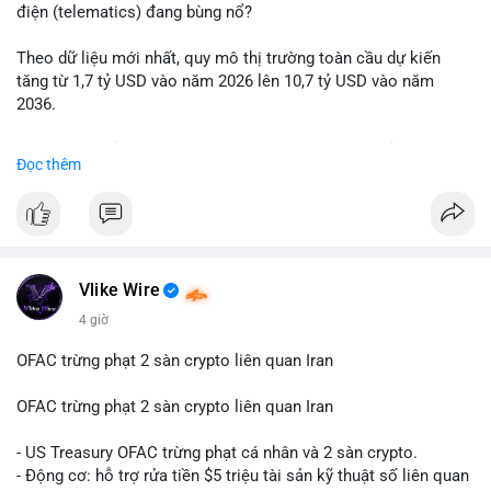
động thái chốt lời; ngược lại, nếu vào ví mới không hoạt động,
điện (telematics) đang bùng nổ?
đó là tín hiệu gom hàng chiến lược.
Theo dữ liệu mới nhất, quy mô thị trường toàn cầu dự kiến
Lời khuyên: Nhà đầu tư nhỏ lẻ nên quan sát thêm 2-4 giờ sau
tăng từ 1,7 tỷ USD vào năm 2026 lên 10,7 tỷ USD vào năm
khi giao dịch được xác nhận, tránh hành động theo cảm xúc.
2036.
Xác minh địa chỉ ví đích trước khi đưa ra quyết định vào lệnh,
ưu tiên quản trị rủi ro trong giai đoạn biến động mạnh.
Mức tăng trưởng này tương ứng với tốc độ tăng trưởng kép
Đọc thêm
hàng năm (CAGR) ấn tượng lên tới 20,2%.
#99dot6btc
#capvoichuyentien
#vilanhtichluy
#aplucban
#btcmempool65k
Điều gì đang thúc đẩy sự tăng trưởng vượt bậc này? Hãy cùng
theo dõi các phân tích chuyên sâu về xu hướng công nghệ và
nhu cầu thị trường trong thời gian tới.
Vlike Wire
4 giờ
OFAC trừng phạt 2 sàn crypto liên quan Iran
OFAC trừng phạt 2 sàn crypto liên quan Iran
- US Treasury OFAC trừng phạt cá nhân và 2 sàn crypto.
- Động cơ: hỗ trợ rửa tiền $5 triệu tài sản kỹ thuật số liên quan