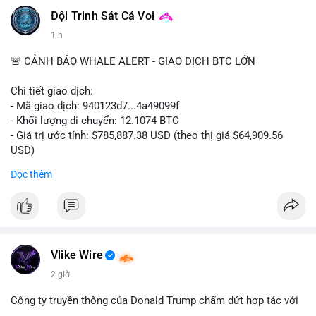
Đội Trinh Sát Cá Voi
1 h
🚨 CẢNH BÁO WHALE ALERT - GIAO DỊCH BTC LỚN
Chi tiết giao dịch:
- Mã giao dịch: 940123d7...4a49099f
- Khối lượng di chuyển: 12.1074 BTC
- Giá trị ước tính: $785,887.38 USD (theo thị giá $64,909.56
USD)
- Thời gian: 22:17:40 2026-08-07 UTC
Đọc thêm
Nhận định phân tích hành vi của Cá voi dựa trên giao dịch này:
Khối lượng 12.1 BTC tương đương gần 786 nghìn USD được di
chuyển trong một giao dịch chưa xác nhận duy nhất. Mức giá
$64,909.56 đang nằm gần vùng kháng cự tâm lý quan trọng.
Động thái này có thể là bước chuẩn bị thanh khoản để bán ra,
Vlike Wire
hoặc tái phân bổ tài sản giữa các ví nóng nhằm tối ưu phí giao
2 giờ
dịch. Việc di chuyển một phần nhỏ trong tổng nắm giữ cho
thấy cá voi đang thăm dò thanh khoản thị trường trước khi có
Công ty truyền thông của Donald Trump chấm dứt hợp tác với
hành động lớn hơn.