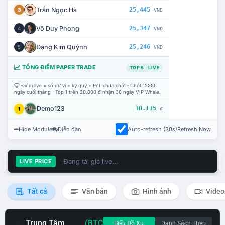
Trần Ngọc Hà
25,445
3
VNĐ
Võ Duy Phong
25,347
4
VNĐ
Đặng Kim Quỳnh
25,246
5
VNĐ
TỔNG ĐIỂM PAPER TRADE
TOP 5 · LIVE
Điểm live = số dư ví + ký quỹ + PnL chưa chốt · Chốt 12:00
ngày cuối tháng · Top 1 trên 20.000 đ nhận 30 ngày VIP Whale.
Demo123
10.115
1
đ
Hide Module
Diễn đàn
Auto-refresh (30s)
Refresh Now
Đang tải giá live...
LIVE PRICE
Tất cả
Văn bản
Hình ảnh
Video
Trung Tâm
(BTC
Biểu Đồ Xu
Danh Sách Theo