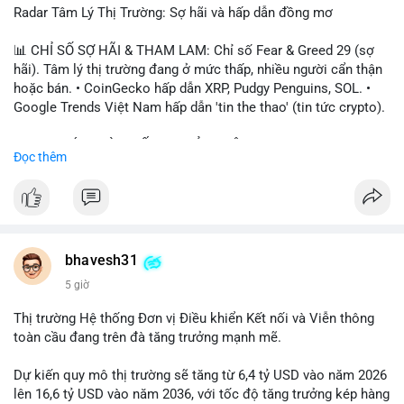
Radar Tâm Lý Thị Trường: Sợ hãi và hấp dẫn đồng mơ
📊 CHỈ SỐ SỢ HÃI & THAM LAM: Chỉ số Fear & Greed 29 (sợ
hãi). Tâm lý thị trường đang ở mức thấp, nhiều người cẩn thận
hoặc bán. • CoinGecko hấp dẫn XRP, Pudgy Penguins, SOL. •
Google Trends Việt Nam hấp dẫn 'tin the thao' (tin tức crypto).
📈 XU HƯỚNG TÌM KIẾM & THẢO LUẬN: • XRP, SOL, PENGU,
Đọc thêm
ONDO, CASHCAT. • Chủ đề 'tô thị ty na' (tỷ giá) và 'giao thông'
(giao thông tài chính). • Bàn tán Binance Square tập trung vào
BTC breakout và lệnh long/short.
💬 DÒNG CHẢY TIN TỨC & TRUYỀN THÔNG: • Trump khẳng
định crypto là 'vấn đề lớn' giúp giảm áp lực USD. • Binance hỗ
bhavesh31
trợ cổ phiếu Apple/IBM. • Bài đăng hấp dẫn về $HFT, $SKYAI,
5 giờ
$BICO. • Tin nhắn cảnh báo về hack North Korea (Bybit).
Thị trường Hệ thống Đơn vị Điều khiển Kết nối và Viễn thông
💡 NHẬN ĐỊNH & KHUYẾN NGHỊ: Tâm lý thị trường đang phân
toàn cầu đang trên đà tăng trưởng mạnh mẽ.
cực. Sợ hãi do chỉ số thấp, nhưng hấp dẫn từ xu hướng meme
coin (PENGU, CASHCAT) và tin cậy từ các dự án lớn (BTC,
Dự kiến quy mô thị trường sẽ tăng từ 6,4 tỷ USD vào năm 2026
SOL). Rủi ro tăng nếu không có thông tin rõ ràng về quy định.
lên 16,6 tỷ USD vào năm 2036, với tốc độ tăng trưởng kép hàng