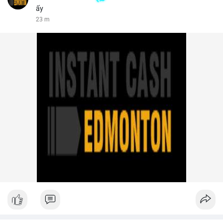
ấy
23 m