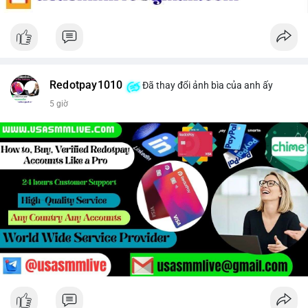
Redotpay1010
Đã thay đổi ảnh bìa của anh ấy
5 giờ