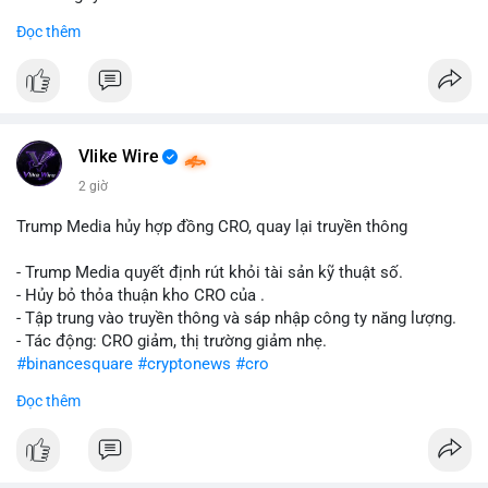
Đọc thêm
#abtc
#cryptonews
#stockmarket
#trump
$btc $eth
#vlikevn
#titanbot
Vlike Wire
📰 Nguồn: CoinDesk
2 giờ
Trump Media hủy hợp đồng CRO, quay lại truyền thông
- Trump Media quyết định rút khỏi tài sản kỹ thuật số.
- Hủy bỏ thỏa thuận kho CRO của .
- Tập trung vào truyền thông và sáp nhập công ty năng lượng.
- Tác động: CRO giảm, thị trường giảm nhẹ.
#binancesquare
#cryptonews
#cro
Đọc thêm
$cro
#vlikevn
#titanbot