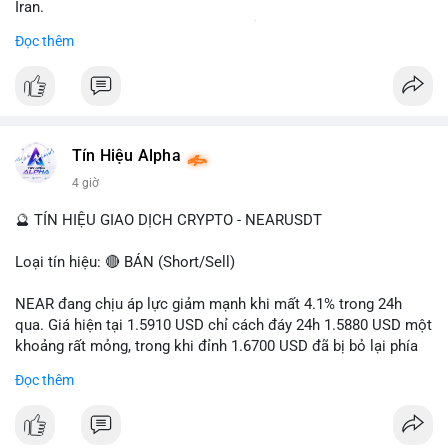
Iran.
- Các sàn bị cấm hoạt động, tài khoản bị khóa.
Đọc thêm
- Tác động: rủi ro cho thị trường crypto, tăng áp lực pháp lý.
#binancesquare
#cryptonews
#ofac
#ussanctions
#iran
$btc $eth
Tín Hiệu Alpha
#vlikevn
#titanbot
4 giờ
📰 Nguồn: Cointelegraph
🔮 TÍN HIỆU GIAO DỊCH CRYPTO - NEARUSDT
Loại tín hiệu: 🔴 BÁN (Short/Sell)
NEAR đang chịu áp lực giảm mạnh khi mất 4.1% trong 24h
qua. Giá hiện tại 1.5910 USD chỉ cách đáy 24h 1.5880 USD một
khoảng rất mỏng, trong khi đỉnh 1.6700 USD đã bị bỏ lại phía
sau. Biên độ dao động ngày đạt 4.9%, cho thấy phe bán đang
Đọc thêm
kiểm soát hoàn toàn. Khối lượng giao dịch 10.29 triệu NEAR
không đủ lớn để tạo lực đỡ, xác nhận xu hướng đi xuống đang
tiếp diễn.