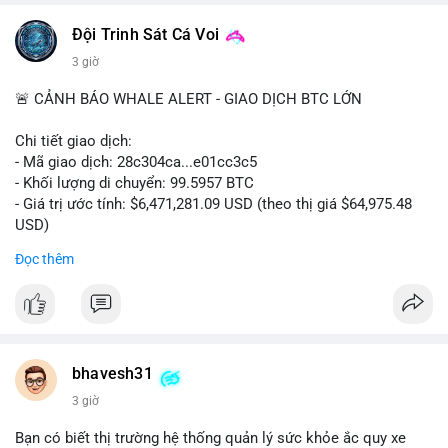
📰 Nguồn: CoinDesk
Đội Trinh Sát Cá Voi
3 giờ
🚨 CẢNH BÁO WHALE ALERT - GIAO DỊCH BTC LỚN
Chi tiết giao dịch:
- Mã giao dịch: 28c304ca...e01cc3c5
- Khối lượng di chuyển: 99.5957 BTC
- Giá trị ước tính: $6,471,281.09 USD (theo thị giá $64,975.48
USD)
- Thời gian: 20:19:36 2026-08-07 UTC
Đọc thêm
Nhận định phân tích: Khối lượng 99.6 BTC chưa xác nhận, trị
giá hơn 6.47 triệu USD, cho thấy dấu hiệu chuyển tiền quy mô
lớn. Với mức giá BTC quanh vùng 65K USD, hành vi này thường
gặp ở hai kịch bản: cá voi nạp lên sàn giao dịch để chuẩn bị
thanh khoản hoặc bán, hoặc chuyển sang ví lạnh nhằm tích lũy
bhavesh31
dài hạn. Việc giao dịch chưa được xác nhận tạo tâm lý thận
3 giờ
trọng, giới đầu tư theo dõi sát dòng tiền này để đánh giá áp lực
cung ngắn hạn. Nếu BTC vào ví nóng sàn, khả năng cao là
Bạn có biết thị trường hệ thống quản lý sức khỏe ắc quy xe