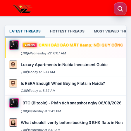
LATEST THREADS
HOTTEST THREADS
MOST VIEWED THRE
CẢNH BÁO BẢO MẬT &amp; NỘI QUY CỘNG ĐỒNG
VÀNG
0
Wednesday a31 6:07 AM
Luxury Apartments in Noida Investment Guide
0
Today at 6:13 AM
Is RERA Enough When Buying Flats in Noida?
0
Today at 5:37 AM
BTC (Bitcoin) - Phân tích snapshot ngày 06/08/2026
0
Yesterday at 2:43 PM
What should I verify before booking 3 BHK flats in Noida?
0
Yesterday at 8:01 AM