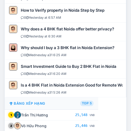
How to Verify property in Noida Step by Step
0
Yesterday at 6:57 AM
Why does a 4 BHK flat Noida offer better privacy?
0
Yesterday at 6:30 AM
Why should I buy a 3 BHK flat in Noida Extension?
0
Wednesday a31 6:25 AM
Smart Investment Guide to Buy 2 BHK Flat in Noida
0
Wednesday a31 6:20 AM
Is a 4 BHK Flat in Noida Extension Good for Remote Work?
0
Wednesday a31 5:26 AM
BẢNG XẾP HẠNG
TOP 5
Trần Thị Hương
25,548
1
VNĐ
Võ Hữu Phong
25,446
2
VNĐ