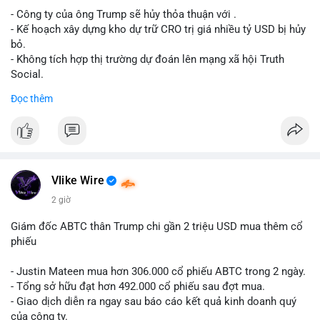
- Công ty của ông Trump sẽ hủy thỏa thuận với .
Lời khuyên cho nhà đầu tư nhỏ lẻ: Theo dõi xác nhận giao dịch
- Kế hoạch xây dựng kho dự trữ CRO trị giá nhiều tỷ USD bị hủy
và dòng tiền tiếp theo từ ví nguồn. Khối lượng này chưa đủ tạo
bỏ.
áp lực bán mạnh, nhưng nếu xuất hiện thêm 2-3 giao dịch
- Không tích hợp thị trường dự đoán lên mạng xã hội Truth
tương tự trong 24 giờ tới, khả năng cao là sóng điều chỉnh
Social.
ngắn hạn. Giữ tỷ trọng danh mục hợp lý, tránh FOMO mua đuổi
Đọc thêm
ở vùng giá hiện tại.
#binancesquare
#cryptonews
#cro
#trump
#truthsocial
#12dot1btc
#786kusd
#dichuyenvinuong
#khangcu64900
$cro
#mempoolbtc
#vlikevn
#titanbot
Vlike Wire
📰 Nguồn: Cointelegraph
2 giờ
Giám đốc ABTC thân Trump chi gần 2 triệu USD mua thêm cổ
phiếu
- Justin Mateen mua hơn 306.000 cổ phiếu ABTC trong 2 ngày.
- Tổng sở hữu đạt hơn 492.000 cổ phiếu sau đợt mua.
- Giao dịch diễn ra ngay sau báo cáo kết quả kinh doanh quý
của công ty.