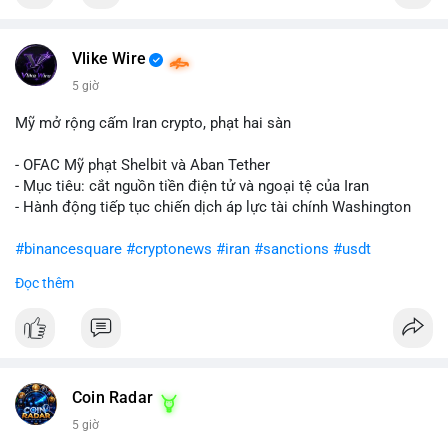
Vlike Wire
5 giờ
Mỹ mở rộng cấm Iran crypto, phạt hai sàn
- OFAC Mỹ phạt Shelbit và Aban Tether
- Mục tiêu: cắt nguồn tiền điện tử và ngoại tệ của Iran
- Hành động tiếp tục chiến dịch áp lực tài chính Washington
#binancesquare
#cryptonews
#iran
#sanctions
#usdt
Đọc thêm
$usdt
#vlikevn
#titanbot
📰 Nguồn: CoinDesk
Coin Radar
5 giờ