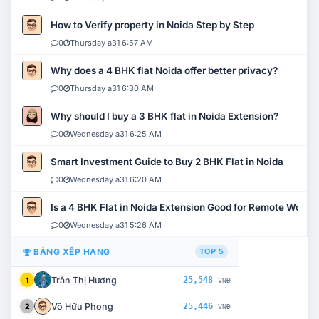
How to Verify property in Noida Step by Step
0
Thursday a31 6:57 AM
Why does a 4 BHK flat Noida offer better privacy?
0
Thursday a31 6:30 AM
Why should I buy a 3 BHK flat in Noida Extension?
0
Wednesday a31 6:25 AM
Smart Investment Guide to Buy 2 BHK Flat in Noida
0
Wednesday a31 6:20 AM
Is a 4 BHK Flat in Noida Extension Good for Remote Work?
0
Wednesday a31 5:26 AM
BẢNG XẾP HẠNG
TOP 5
Trần Thị Hương
25,548
1
VNĐ
Võ Hữu Phong
25,446
2
VNĐ