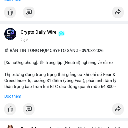
📊 Nguồn: Radar Tâm Lý Thị Trường
cổ đông vào tháng 2.
- Định chế tài chính: Delaware Life đưa BTC vào sản phẩm bảo
hiểm; Galaxy Digital lập quỹ đầu tư 100 triệu USD.
- Pháp lý: CEO Coinbase thúc đẩy khung pháp lý tại Davos; Bồ
Đào Nha chặn Polymarket.
Crypto Daily Wire
#binancesquare
#cryptonews
#btc
#eth
#sol
#xrp
2 giờ
$btc $eth $sol $xrp
📰 BẢN TIN TỔNG HỢP CRYPTO SÁNG - 09/08/2026
#vlikevn
#titanbot
[Xu hướng chung]: 🟡 Trung lập (Neutral) nghiêng về rủi ro
📰 Nguồn: Decrypt
Thị trường đang trong trạng thái giằng co khi chỉ số Fear &
Greed Index tụt xuống 31 điểm (vùng Fear), phản ánh tâm lý
thận trọng bao trùm khi BTC dao động quanh mốc 64.800 -
64.900 USD.
Đọc thêm
- Thị trường & Giá cả: Hoạt động cá voi diễn ra mạnh mẽ với 7
giao dịch BTC lớn được ghi nhận trong 24h qua, tổng trị giá
hơn 23,6 triệu USD. Đáng chú ý nhất là lệnh chuyển 90,94 BTC
(5,89 triệu USD) và 89,97 BTC (5,82 triệu USD), cho thấy các tổ