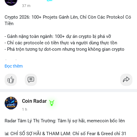
37 m
Crypto 2026: 100+ Projets Gánh Lên, Chỉ Còn Các Protokol Có
Tiền
- Gánh nặng toàn ngành: 100+ dự án crypto bị phá vỡ
- Chỉ các protocole có tiền thực và người dùng thực tồn
- Phá trộn tương tự dot-com nhưng trong không gian crypto
$btc $eth
Đọc thêm
#vlikevn
#titanbot
📰 Nguồn: CoinDesk
Coin Radar
1 h
Radar Tâm Lý Thị Trường: Tâm lý sợ hãi, memecoin bốc lên
📊 CHỈ SỐ SỢ HÃI & THAM LAM: Chỉ số Fear & Greed chỉ 31