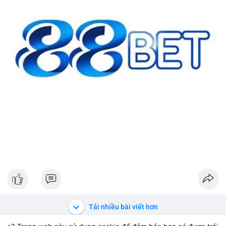
#42btc
#vilanh
#tichluydaihan
#btcmempool
#64831usd
Tải nhiều bài viết hơn