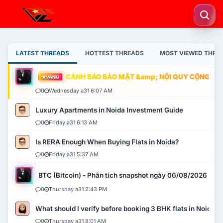
LATEST THREADS
HOTTEST THREADS
MOST VIEWED THRE
CẢNH BÁO BẢO MẬT &amp; NỘI QUY CỘNG ĐỒNG
VÀNG
0
Wednesday a31 6:07 AM
Luxury Apartments in Noida Investment Guide
0
Friday a31 6:13 AM
Is RERA Enough When Buying Flats in Noida?
0
Friday a31 5:37 AM
BTC (Bitcoin) - Phân tích snapshot ngày 06/08/2026
0
Thursday a31 2:43 PM
What should I verify before booking 3 BHK flats in Noida?
0
Thursday a31 8:01 AM