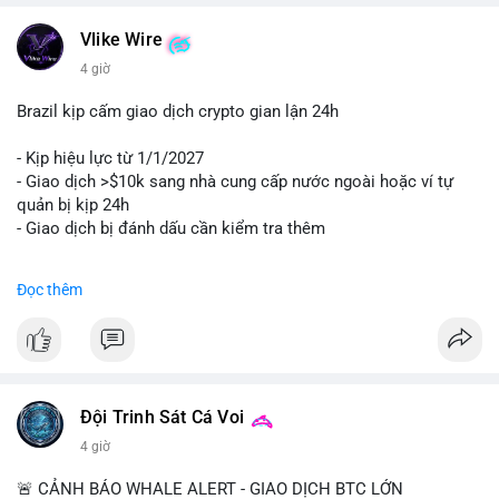
Vlike Wire
4 giờ
Brazil kịp cấm giao dịch crypto gian lận 24h
- Kịp hiệu lực từ 1/1/2027
- Giao dịch >$10k sang nhà cung cấp nước ngoài hoặc ví tự
quản bị kịp 24h
- Giao dịch bị đánh dấu cần kiểm tra thêm
#binancesquare
#cryptonews
#regulation
Đọc thêm
$btc $eth
#vlikevn
#titanbot
📰 Nguồn: Cointelegraph
Đội Trinh Sát Cá Voi
4 giờ
🚨 CẢNH BÁO WHALE ALERT - GIAO DỊCH BTC LỚN