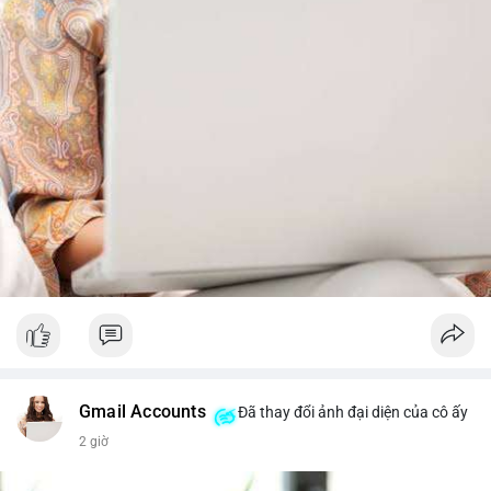
trước khi gia tăng vị thế.
Xem chi tiết các bài viết đầy đủ tại dòng thời gian của Vlike.vn!
#whalealertbtc
#feargreedindex
#bip110fork
#brazilcryptoregulation
#defitvl
Gmail Accounts
Đã thay đổi ảnh đại diện của cô ấy
2 giờ