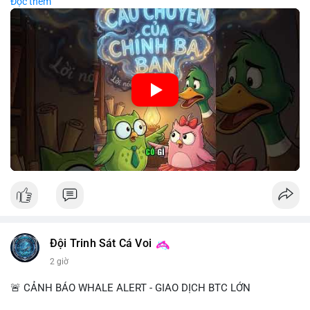
Đọc thêm
chiến lược đầu tư rõ ràng.
🎥 Xem video trực tiếp tại:
Nguồn: Cú Thông Thái
Đội Trinh Sát Cá Voi
2 giờ
🚨 CẢNH BÁO WHALE ALERT - GIAO DỊCH BTC LỚN