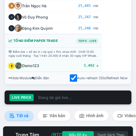
Trần Ngọc Hà
25,445
3
VNĐ
Võ Duy Phong
25,347
4
VNĐ
Đặng Kim Quỳnh
25,246
5
VNĐ
TỔNG ĐIỂM PAPER TRADE
TOP 5 · LIVE
Điểm live = số dư ví + ký quỹ + PnL chưa chốt · Chốt 12:00
ngày cuối tháng · Top 1 trên 20.000 đ nhận 30 ngày VIP Whale.
Demo123
5.492
1
đ
Hide Module
Diễn đàn
Auto-refresh (30s)
Refresh Now
Đang tải giá live...
LIVE PRICE
Tất cả
Văn bản
Hình ảnh
Video
Trung Tâm
(BTC
Biểu Đồ Xu
Danh Sách Theo