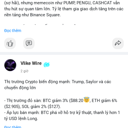
(sợ hãi), nhưng memecoin như PUMP, PENGU, CASHCAT vẫn
thu hút sự quan tâm lớn. Tỷ lệ tham gia giao dịch tăng trên các
nền tảng như Binance Square.
📈 XU HƯỚNG TÌM KIẾM & THẢO LUẬN: TUT, PUMP, PENGU,
Đọc thêm
CASHCAT, SUI, TAO xuất hiện nhiều trong tìm kiếm Việt Nam
và quốc tế. Chủ đề "tăng giá nhanh" và "bài toán mới" là chủ đề
hấp dẫn. Bàn tán về SPCX và SAGA cũng hấp dẫn.
💬 DÒNG CHẢY TIN TỨC & TRUYỀN THÔNG: Bàn tán về "long
SAGA", "short SPCX", và "đã ngồi ăn ở khách sạn 5*" (từ bài
Vlike Wire
đăng Binance Square). Tin tức về BIP-110 Bitcoin và SKR token
2 giờ
Solana tăng 250% FDV. Cập nhật về airdrop MMT và tích hợp
BNB Smart Chain.
Thị trường Crypto biến động mạnh: Trump, Saylor và các
chuyển động lớn
💡 NHẬN ĐỊNH & KHUYẾN NGHỊ: Tâm lý thị trường phân cực.
Sợ hãi do chỉ số thấp nhưng xu hướng memecoin và tin tức
- Thị trường đỏ sàn: BTC giảm 3% ($88.20
, ETH giảm 6%
tích cực (BTC ETF, SKR) tạo áp lực lên giá. Rủi ro từ các đề cày
($2.905), SOL giảm 2% ($127).
SPCX và SAGA vẫn cao. Cần theo dõi xu hướng "long" hoặc
- Áp lực bán mạnh: BTC phá vỡ hỗ trợ kỹ thuật, thanh lý hơn 1
"short" theo chiến lược cá nhân.
tỷ USD lệnh Long.
- Tin tức quan trọng: Trump Media dự kiến airdrop token cho
Đọc thêm