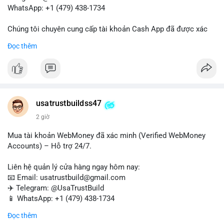
WhatsApp: +1 (479) 438-1734
Lời khuyên:
Nhà đầu tư nhỏ lẻ nên hạn chế đòn bẩy trong giai đoạn này,
Chúng tôi chuyên cung cấp tài khoản Cash App đã được xác
theo dõi dòng tiền vào/ra các sàn lớn thay vì phản ứng theo
minh (Buy Verified Cash App Accounts) cho các nhu cầu
Đọc thêm
cảm xúc. Xác nhận địa chỉ đích trước khi đưa ra quyết định
marketing, SEO, SMM, chuyển tiền, gửi tiền qua di động, thanh
giao dịch.
toán USDT và các giao dịch tiền mặt tại Mỹ.
#105btc
#chuyenvilanh
#aplucban
#btcusd
#theodoimempool
Liên hệ ngay để được tư vấn và hỗ trợ nhanh nhất!
#buyverifiedcashappaccounts
#marketing
#seo
#smm
usatrustbuildss47
#trendingnow
#cashout
#sendmoney
#mobiledeposit
#pay
2 giờ
#usdt
#usa
Mua tài khoản WebMoney đã xác minh (Verified WebMoney
Accounts) – Hỗ trợ 24/7.
Liên hệ quản lý cửa hàng ngay hôm nay:
📧 Email: usatrustbuild@gmail.com
✈️ Telegram: @UsaTrustBuild
📱 WhatsApp: +1 (479) 438-1734
Đọc thêm
Tài khoản WebMoney xác minh sẵn sàng – giao dịch nhanh