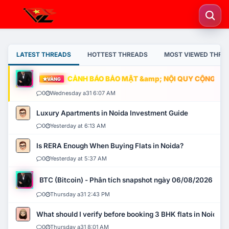
LATEST THREADS
HOTTEST THREADS
MOST VIEWED THRE
CẢNH BÁO BẢO MẬT &amp; NỘI QUY CỘNG ĐỒNG
VÀNG
0
Wednesday a31 6:07 AM
Luxury Apartments in Noida Investment Guide
0
Yesterday at 6:13 AM
Is RERA Enough When Buying Flats in Noida?
0
Yesterday at 5:37 AM
BTC (Bitcoin) - Phân tích snapshot ngày 06/08/2026
0
Thursday a31 2:43 PM
What should I verify before booking 3 BHK flats in Noida?
0
Thursday a31 8:01 AM