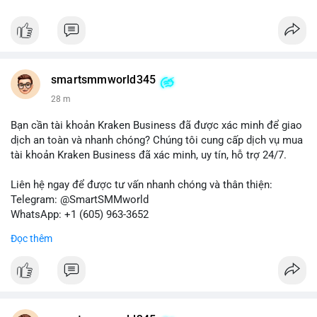
#87917btc
#572kusd
#vilanh
#tichluydaihan
#btcmempool
smartsmmworld345
28 m
Bạn cần tài khoản Kraken Business đã được xác minh để giao
dịch an toàn và nhanh chóng? Chúng tôi cung cấp dịch vụ mua
tài khoản Kraken Business đã xác minh, uy tín, hỗ trợ 24/7.
Liên hệ ngay để được tư vấn nhanh chóng và thân thiện:
Telegram: @SmartSMMworld
WhatsApp: +1 (605) 963-3652
Đọc thêm
#buyverifiedkrakenbusinessaccounts
#krakenbusiness
#verifiedaccounts