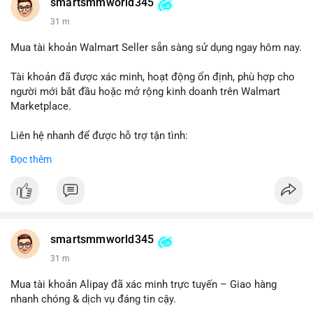
smartsmmworld345
31 m
Mua tài khoản Walmart Seller sẵn sàng sử dụng ngay hôm nay.
Tài khoản đã được xác minh, hoạt động ổn định, phù hợp cho
người mới bắt đầu hoặc mở rộng kinh doanh trên Walmart
Marketplace.
Liên hệ nhanh để được hỗ trợ tận tình:
Telegram: @SmartSMMworld
Đọc thêm
WhatsApp: +1 (605) 963-3652
#buywalmartselleraccounts
#walmartseller
#ecommercesolutions
smartsmmworld345
32 m
Mua tài khoản Alipay đã xác minh trực tuyến – Giao hàng
nhanh chóng & dịch vụ đáng tin cậy.