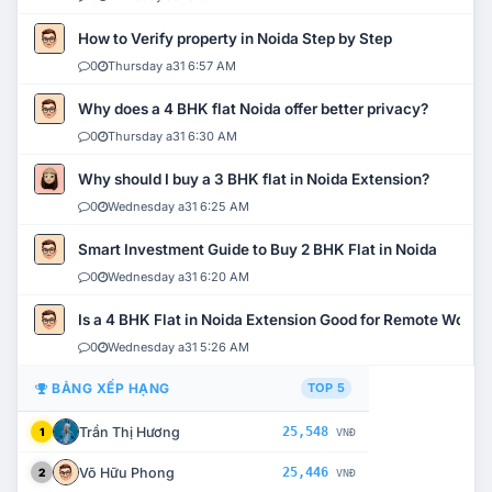
How to Verify property in Noida Step by Step
0
Thursday a31 6:57 AM
Why does a 4 BHK flat Noida offer better privacy?
0
Thursday a31 6:30 AM
Why should I buy a 3 BHK flat in Noida Extension?
0
Wednesday a31 6:25 AM
Smart Investment Guide to Buy 2 BHK Flat in Noida
0
Wednesday a31 6:20 AM
Is a 4 BHK Flat in Noida Extension Good for Remote Work?
0
Wednesday a31 5:26 AM
BẢNG XẾP HẠNG
TOP 5
Trần Thị Hương
25,548
1
VNĐ
Võ Hữu Phong
25,446
2
VNĐ