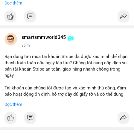
Đọc thêm
Lưu ý: Việc mua bán tài khoản có thể vi phạm điều khoản dịch
vụ của Wise. Hãy cân nhắc kỹ trước khi quyết định.
#wise
#transferwise
#taikhoanxacminh
#dichvutaichinh
smartsmmworld345
35 m
Bạn đang tìm mua tài khoản Stripe đã được xác minh để nhận
thanh toán toàn cầu ngay lập tức? Chúng tôi cung cấp dịch vụ
bán tài khoản Stripe an toàn, giao hàng nhanh chóng trong
ngày.
Tài khoản của chúng tôi được tạo và xác minh thủ công, đảm
bảo hoạt động ổn định, hỗ trợ đầy đủ giấy tờ và có thể dùng
ngay cho doanh nghiệp của bạn.
Đọc thêm
Liên hệ ngay để được tư vấn và hỗ trợ nhanh nhất:
Telegram: @SmartSMMworld
WhatsApp: +1 (605) 963-3652