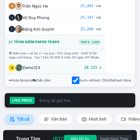
Trần Ngọc Hà
25,445
3
VNĐ
Võ Duy Phong
25,347
4
VNĐ
Đặng Kim Quỳnh
25,246
5
VNĐ
TỔNG ĐIỂM PAPER TRADE
TOP 5 · LIVE
Điểm live = số dư ví + ký quỹ + PnL chưa chốt · Chốt 12:00
ngày cuối tháng · Top 1 trên 20.000 đ nhận 30 ngày VIP Whale.
Demo123
10.115
1
đ
Hide Module
Diễn đàn
Auto-refresh (30s)
Refresh Now
Đang tải giá live...
LIVE PRICE
Tất cả
Văn bản
Hình ảnh
Video
Trung Tâm
(BTC
Biểu Đồ Xu
Danh Sách Theo