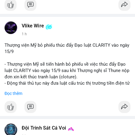
Vlike Wire
1 h
Thượng viện Mỹ bỏ phiếu thúc đẩy Đạo luật CLARITY vào ngày
15/9
- Thượng viện Mỹ sẽ tiến hành bỏ phiếu về việc thúc đẩy Đạo
luật CLARITY vào ngày 15/9 sau khi Thượng nghị sĩ Thune nộp
đơn xin kết thúc tranh luận (cloture).
- Động thái thủ tục này đưa luật cấu trúc thị trường tiền điện tử
trở lại đúng tiến độ khi các nhà lập pháp tiếp tục đàm phán về
Đọc thêm
các điều khoản liên quan đến đạo đức và stablecoin.
- Đây là bước tiến quan trọng trong việc thiết lập khung pháp lý
rõ ràng cho thị trường tiền điện tử tại Mỹ.
#binancesquare
#cryptonews
#clarityact
#ussenate
#cryptoregulation
#stablecoin
Đội Trinh Sát Cá Voi