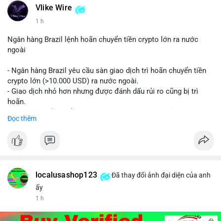
#buyverifiedstripeaccounts
#stripeaccounts
#paymentgateway
Vlike Wire
1 h
Ngân hàng Brazil lệnh hoãn chuyển tiền crypto lớn ra nước
ngoài
- Ngân hàng Brazil yêu cầu sàn giao dịch trì hoãn chuyển tiền
crypto lớn (>10.000 USD) ra nước ngoài.
- Giao dịch nhỏ hơn nhưng được đánh dấu rủi ro cũng bị trì
hoãn.
- Quy định nhằm kiểm soát dòng tiền, ngăn chặn rửa tiền.
Đọc thêm
#binancesquare
#cryptonews
#brazil
#regulation
$btc $eth
#vlikevn
#titanbot
localusashop123
Đã thay đổi ảnh đại diện của anh
ấy
📰 Nguồn: CoinDesk
1 h