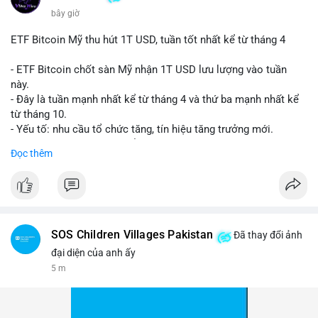
bây giờ
ETF Bitcoin Mỹ thu hút 1T USD, tuần tốt nhất kể từ tháng 4
- ETF Bitcoin chốt sàn Mỹ nhận 1T USD lưu lượng vào tuần
này.
- Đây là tuần mạnh nhất kể từ tháng 4 và thứ ba mạnh nhất kể
từ tháng 10.
- Yếu tố: nhu cầu tổ chức tăng, tín hiệu tăng trưởng mới.
- Tác động: giá BTC có thể tăng, thị trường ETF tiếp tục hấp
Đọc thêm
dẫn.
#binancesquare
#cryptonews
#btc
$btc
SOS Children Villages Pakistan
Đã thay đổi ảnh
#vlikevn
#titanbot
đại diện của anh ấy
5 m
📰 Nguồn: Cointelegraph