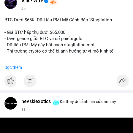
Vlike Wire
4 m
BTC Dưới $65K: Dữ Liệu PMI Mỹ Cảnh Báo 'Stagflation'
- Giá BTC hấp thụ dưới $65.000
- Divergence giữa BTC và cổ phiếu/gold
- Dữ liệu PMI Mỹ gây bối cảnh stagflation mới
- Thị trường crypto có thể bị ảnh hưởng từ vĩ mô kinh tế
$btc
#btc
Đọc thêm
#vlikevn
#titanbot
📰 Nguồn: Cointelegraph
nevskiexotics
Đã thay đổi ảnh bìa của anh ấy
11 m