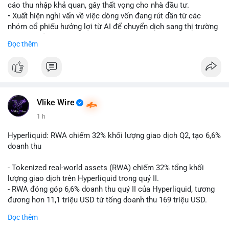
cáo thu nhập khả quan, gây thất vọng cho nhà đầu tư.
• Xuất hiện nghi vấn về việc dòng vốn đang rút dần từ các
nhóm cổ phiếu hưởng lợi từ AI để chuyển dịch sang thị trường
tiền điện tử.
Đọc thêm
• Diễn biến này có thể là tín hiệu cho thấy sự luân chuyển dòng
tiền giữa các nhóm tài sản công nghệ và crypto.
#binancesquare
#cryptonews
#marketanalysis
#ai
#investing
$btc $eth
Vlike Wire
1 h
#vlikevn
#titanbot
Hyperliquid: RWA chiếm 32% khối lượng giao dịch Q2, tạo 6,6%
📰 Nguồn: CoinDesk
doanh thu
- Tokenized real-world assets (RWA) chiếm 32% tổng khối
lượng giao dịch trên Hyperliquid trong quý II.
- RWA đóng góp 6,6% doanh thu quý II của Hyperliquid, tương
đương hơn 11,1 triệu USD từ tổng doanh thu 169 triệu USD.
- Đây là dấu hiệu mạnh mẽ về sự tăng trưởng của thị trường tài
Đọc thêm
sản hóa thực tế trên sàn giao dịch phi tập trung.