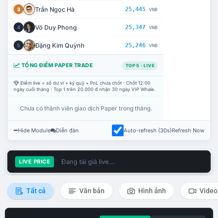
Trần Ngọc Hà
25,445
3
VNĐ
Võ Duy Phong
25,347
4
VNĐ
Đặng Kim Quỳnh
25,246
5
VNĐ
TỔNG ĐIỂM PAPER TRADE
TOP 5 · LIVE
Điểm live = số dư ví + ký quỹ + PnL chưa chốt · Chốt 12:00
ngày cuối tháng · Top 1 trên 20.000 đ nhận 30 ngày VIP Whale.
Chưa có thành viên giao dịch Paper trong tháng.
Hide Module
Diễn đàn
Auto-refresh (30s)
Refresh Now
Đang tải giá live...
LIVE PRICE
Tất cả
Văn bản
Hình ảnh
Video