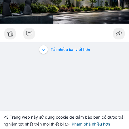
Tải nhiều bài viết hơn
<3 Trang web này sử dụng cookie để đảm bảo bạn có được trải
nghiệm tốt nhất trên mọi thiết bị ℇ>
Khám phá nhiều hơn
Solana
BNB
$1,915.75
$73.44
ETH
+1.36%
SOL
-1.08%