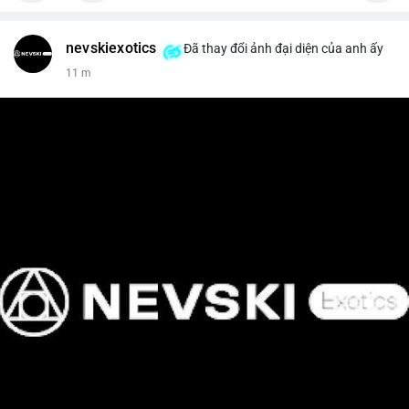
nevskiexotics
Đã thay đổi ảnh đại diện của anh ấy
11 m