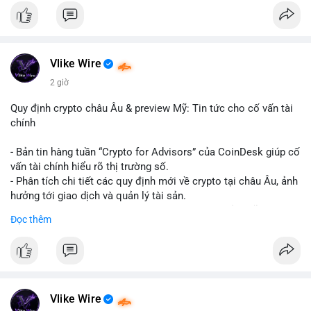
#binancesquare
#cryptonews
#hyperliquid
#rwa
#defi
$btc $eth
Vlike Wire
#vlikevn
#titanbot
2 giờ
📰 Nguồn: Cointelegraph
Quy định crypto châu Âu & preview Mỹ: Tin tức cho cố vấn tài
chính
- Bản tin hàng tuần “Crypto for Advisors” của CoinDesk giúp cố
vấn tài chính hiểu rõ thị trường số.
- Phân tích chi tiết các quy định mới về crypto tại châu Âu, ảnh
hưởng tới giao dịch và quản lý tài sản.
- Đánh giá các xu hướng và dự báo chính sách của Mỹ, giúp
Đọc thêm
nhà đầu tư chuẩn bị chiến lược.
- Cập nhật nhanh các thay đổi pháp lý, rủi ro và cơ hội đầu tư
trong lĩnh vực blockchain.
#binancesquare
#cryptonews
#regulation
#europe
#us
Vlike Wire