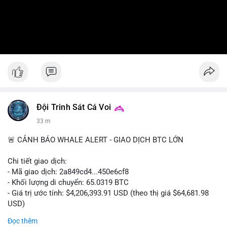
Đội Trinh Sát Cá Voi
33 m
🚨 CẢNH BÁO WHALE ALERT - GIAO DỊCH BTC LỚN
Chi tiết giao dịch:
- Mã giao dịch: 2a849cd4...450e6cf8
- Khối lượng di chuyển: 65.0319 BTC
- Giá trị ước tính: $4,206,393.91 USD (theo thị giá $64,681.98
USD)
- Thời gian: 16:19:52 2026-08-06 UTC
Đọc thêm