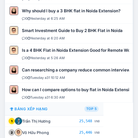
Why should I buy a 3 BHK flat in Noida Extension?
0
Yesterday at 6:25 AM
Smart Investment Guide to Buy 2 BHK Flat in Noida
0
Yesterday at 6:20 AM
Is a 4 BHK Flat in Noida Extension Good for Remote Work?
0
Yesterday at 5:26 AM
Can researching a company reduce common interview mi
0
Tuesday a31 10:12 AM
How can I compare options to buy flat in Noida Extension?
0
Tuesday a31 6:30 AM
BẢNG XẾP HẠNG
TOP 5
Trần Thị Hương
25,548
1
VNĐ
Võ Hữu Phong
25,446
2
VNĐ