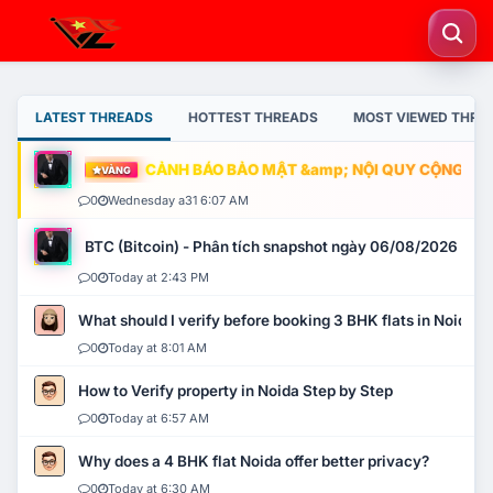
LATEST THREADS
HOTTEST THREADS
MOST VIEWED THRE
CẢNH BÁO BẢO MẬT &amp; NỘI QUY CỘNG ĐỒNG
VÀNG
0
Wednesday a31 6:07 AM
BTC (Bitcoin) - Phân tích snapshot ngày 06/08/2026
0
Today at 2:43 PM
What should I verify before booking 3 BHK flats in Noida?
0
Today at 8:01 AM
How to Verify property in Noida Step by Step
0
Today at 6:57 AM
Why does a 4 BHK flat Noida offer better privacy?
0
Today at 6:30 AM