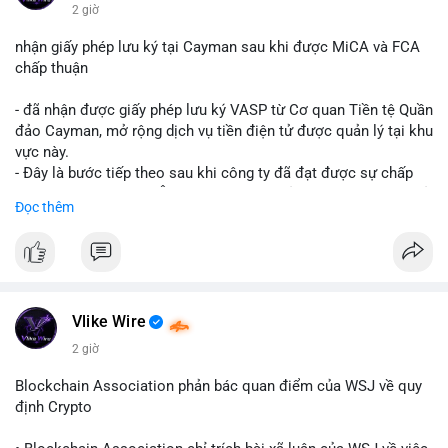
$btc $eth
2 giờ
#vlikevn
#titanbot
nhận giấy phép lưu ký tại Cayman sau khi được MiCA và FCA
chấp thuận
📰 Nguồn: CoinDesk
- đã nhận được giấy phép lưu ký VASP từ Cơ quan Tiền tệ Quần
đảo Cayman, mở rộng dịch vụ tiền điện tử được quản lý tại khu
vực này.
- Đây là bước tiếp theo sau khi công ty đã đạt được sự chấp
thuận từ MiCA (Châu Âu) và FCA (Anh), củng cố vị thế tuân thủ
Đọc thêm
quy định toàn cầu.
- Giấy phép này cho phép cung cấp dịch vụ lưu ký tài sản số
một cách hợp pháp tại Cayman, thu hút thêm khách hàng tổ
chức.
- Động thái này phản ánh xu hướng các sàn giao dịch và nền
tảng tiền điện tử tăng cường tuân thủ pháp lý để mở rộng hoạt
Vlike Wire
động.
2 giờ
#binancesquare
#cryptonews
#blockchain
#regulation
Blockchain Association phản bác quan điểm của WSJ về quy
#custody
định Crypto
$btc $eth