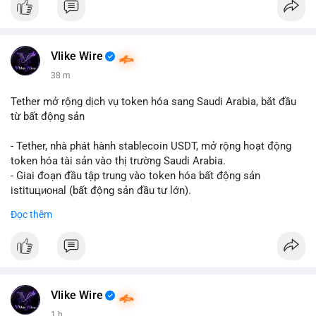
Vlike Wire
38 m
Tether mở rộng dịch vụ token hóa sang Saudi Arabia, bắt đầu
từ bất động sản
- Tether, nhà phát hành stablecoin USDT, mở rộng hoạt động
token hóa tài sản vào thị trường Saudi Arabia.
- Giai đoạn đầu tập trung vào token hóa bất động sản
istituционаl (bất động sản đầu tư lớn).
- Kế hoạch mở rộng sang các lớp tài sản khác trong tương lai.
Đọc thêm
- Bước đi này nhằm tăng khả năng truy cập và thanh khoản cho
tài sản truyền thống qua blockchain.
#binancesquare
#cryptonews
#usdt
#tether
#tokenization
#realestate
#saudiarabia
#blockchain
Vlike Wire
$usdt
1 h