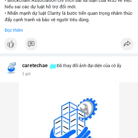
• Blockchain Association chỉ trích bài xã luận của WSJ về việc
hiểu sai các dự luật hỗ trợ đổi mới.
#vlikevn
#titanbot
• Nhấn mạnh dự luật Clarity là bước tiến quan trọng nhằm thúc
đẩy cạnh tranh và bảo vệ người tiêu dùng.
📰 Nguồn: Cointelegraph
• Phản đối các quan điểm kìm hãm sự đổi mới trong lĩnh vực
Đọc thêm
tài sản số.
#blockchain
#cryptonews
#regulation
#binancesquare
$btc $eth
caretechae
Đã thay đổi ảnh đại diện của cô ấy
#vlikevn
#titanbot
2 giờ
📰 Nguồn: CoinDesk