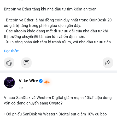
#vlikevn
#titanbot
Bitcoin và Ether tăng khi nhà đầu tư tìm kiếm an toàn
📰 Nguồn: CoinDesk
- Bitcoin và Ether là hai đồng coin duy nhất trong CoinDesk 20
có giá trị tăng trong phiên giao dịch gần đây.
- Các altcoin khác đang mất đi sự ưu đãi của nhà đầu tư khi
thị trường chuyển向 tài sản lớn và ổn định hơn.
- Xu hướng phản ánh tâm lý tránh rủi ro, với nhà đầu tư ưu tiên
các token có vốn hóa thị trường lớn nhất.
Đọc thêm
$btc
#btc
$eth
#eth
#vlikevn
#titanbot
📰 Nguồn: CoinDesk
Vlike Wire
1 h
Vì sao SanDisk và Western Digital giảm mạnh 10%? Liệu dòng
vốn có đang chuyển sang Crypto?
• Cổ phiếu SanDisk và Western Digital sụt giảm 10% dù báo