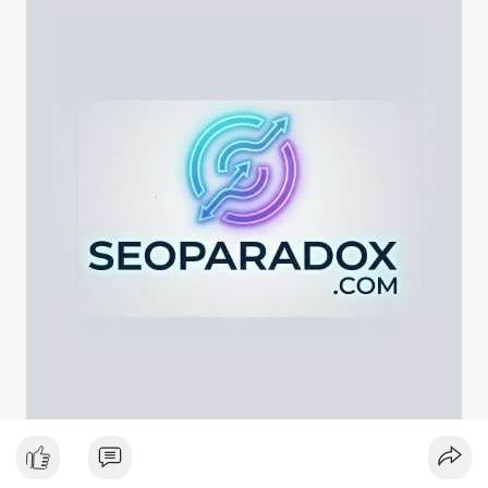
lực cung ngắn hạn. Tuy nhiên, nếu địa chỉ nhận là ví lạnh hoặc
ví tích lũy, động thái này phản ánh chiến lược nắm giữ dài hạn
giữa lúc thị trường biến động quanh mốc 65,000 USD. Việc
giao dịch chưa được xác nhận làm tăng sự chú ý của giới đầu
tư, có thể gây ra biến động giá tức thời.
Lời khuyên ngắn gọn cho nhà đầu tư nhỏ lẻ:
Hãy theo dõi xác nhận giao dịch và dòng tiền tiếp theo. Nếu
BTC bị chuyển lên sàn trong khung giờ thanh khoản thấp, hãy
thận trọng với nhịp điều chỉnh ngắn hạn. Không nên hành động
theo cảm xúc, hãy đặt lệnh dựa trên vùng hỗ trợ và kháng cự rõ
ràng.
#21dot71btc
#mempoolbtc
#chuyentiencavoi
#aplucban
#biendonggia