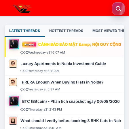
LATEST THREADS
HOTTEST THREADS
MOST VIEWED THRE
CẢNH BÁO BẢO MẬT &amp; NỘI QUY CỘNG ĐỒNG
VÀNG
0
Wednesday a31 6:07 AM
Luxury Apartments in Noida Investment Guide
0
Yesterday at 6:13 AM
Is RERA Enough When Buying Flats in Noida?
0
Yesterday at 5:37 AM
BTC (Bitcoin) - Phân tích snapshot ngày 06/08/2026
0
Thursday a31 2:43 PM
What should I verify before booking 3 BHK flats in Noida?
0
Thursday a31 8:01 AM