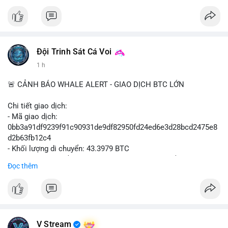
#vlikevn
#titanbot
📰 Nguồn: Cointelegraph
Đội Trinh Sát Cá Voi
1 h
🚨 CẢNH BÁO WHALE ALERT - GIAO DỊCH BTC LỚN
Chi tiết giao dịch:
- Mã giao dịch:
0bb3a91df9239f91c90931de9df82950fd24ed6e3d28bcd2475e8
d2b63fb12c4
- Khối lượng di chuyển: 43.3979 BTC
- Giá trị ước tính: $2,820,579.98 USD (theo thị giá $64,993.43
Đọc thêm
USD)
- Thời gian: 04:18
4 2026-08-08 UTC
Nhận định phân tích hành vi của Cá voi dựa trên giao dịch này:
Khối lượng 43.3979 BTC tương đương 2.82 triệu USD, một con
V Stream
số đủ lớn để tạo áp lực thanh khoản tức thời. Hành vi này có