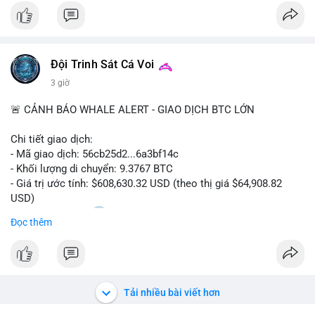
$btc
#vlikevn
#titanbot
Đội Trinh Sát Cá Voi
📰 Nguồn: CoinDesk
3 giờ
🚨 CẢNH BÁO WHALE ALERT - GIAO DỊCH BTC LỚN
Chi tiết giao dịch:
- Mã giao dịch: 56cb25d2...6a3bf14c
- Khối lượng di chuyển: 9.3767 BTC
- Giá trị ước tính: $608,630.32 USD (theo thị giá $64,908.82
USD)
- Thời gian: 02:20
0 2026-08-08 UTC
Đọc thêm
Nhận định phân tích:
Giao dịch gần 610 nghìn USD được thực hiện trong khung giờ
sáng sớm, thời điểm thanh khoản mỏng, cho thấy chủ ví ưu
tiên sự riêng tư hơn là tốc độ khớp lệnh. Với khối lượng trung
Tải nhiều bài viết hơn
bình lớn này, khả năng cao là cá voi đang tái phân bổ tài sản