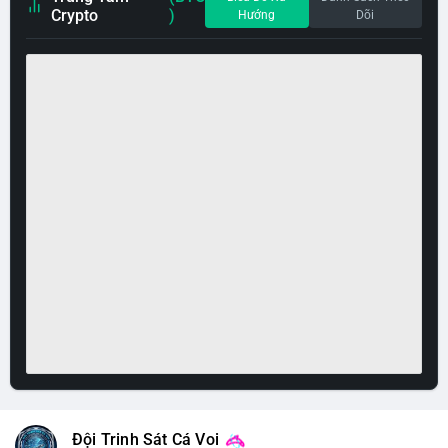
Crypto
)
Hướng
Dõi
Đội Trinh Sát Cá Voi