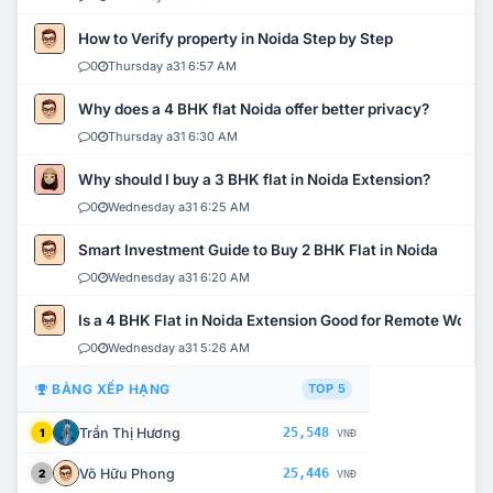
How to Verify property in Noida Step by Step
0
Thursday a31 6:57 AM
Why does a 4 BHK flat Noida offer better privacy?
0
Thursday a31 6:30 AM
Why should I buy a 3 BHK flat in Noida Extension?
0
Wednesday a31 6:25 AM
Smart Investment Guide to Buy 2 BHK Flat in Noida
0
Wednesday a31 6:20 AM
Is a 4 BHK Flat in Noida Extension Good for Remote Work?
0
Wednesday a31 5:26 AM
BẢNG XẾP HẠNG
TOP 5
Trần Thị Hương
25,548
1
VNĐ
Võ Hữu Phong
25,446
2
VNĐ