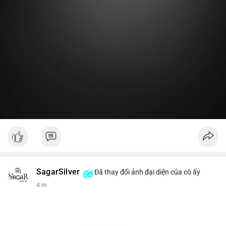
Lời khuyên:
Nhà đầu tư nhỏ lẻ nên theo dõi thêm 2-3 giao dịch lớn tiếp
theo trong 24 giờ. Nếu dòng tiền tiếp tục chảy vào ví lạnh, đó
là tín hiệu tích lũy. Tránh hành động theo cảm xúc trước một
giao dịch đơn lẻ.
#19dot8371btc
#vilanh
#tichluydaihan
#phanbotaisan
#gia65k
SagarSilver
Đã thay đổi ảnh đại diện của cô ấy
4 m