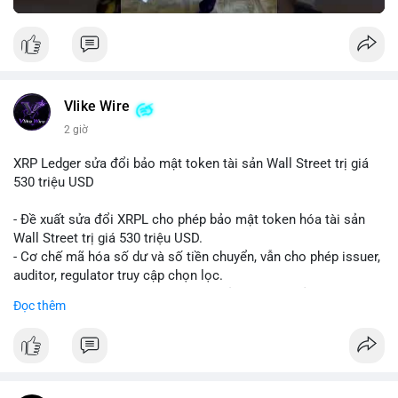
Vlike Wire
2 giờ
XRP Ledger sửa đổi bảo mật token tài sản Wall Street trị giá
530 triệu USD
- Đề xuất sửa đổi XRPL cho phép bảo mật token hóa tài sản
Wall Street trị giá 530 triệu USD.
- Cơ chế mã hóa số dư và số tiền chuyển, vẫn cho phép issuer,
auditor, regulator truy cập chọn lọc.
- Mục tiêu: tăng tính riêng tư, tuân thủ quy định, bảo vệ dữ liệu
Đọc thêm
tài chính.
- Đề xuất đang được xem xét bởi cộng đồng XRPL và các tổ
chức tài chính.
#binancesquare
#cryptonews
#xrp