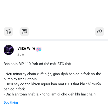
Vlike Wire
3 giờ
Bán coin BIP-110 fork có thể mất BTC thật
- Nếu minority chain xuất hiện, giao dịch bán coin fork có thể
bị replay trên Bitcoin
- Điều này có thể khiến người bán mất BTC thật khi chỉ muốn
bán coin fork
- Cách an toàn nhất là không làm gì cho đến khi hai chain
được tách riêng
Đọc thêm
-
#binancesquare
#cryptonews
#btc
#bip110