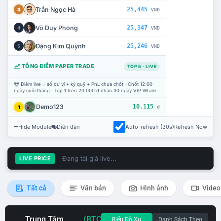
Trần Ngọc Hà
25,445
3
VNĐ
Võ Duy Phong
25,347
4
VNĐ
Đặng Kim Quỳnh
25,246
5
VNĐ
TỔNG ĐIỂM PAPER TRADE
TOP 5 · LIVE
Điểm live = số dư ví + ký quỹ + PnL chưa chốt · Chốt 12:00
ngày cuối tháng · Top 1 trên 20.000 đ nhận 30 ngày VIP Whale.
Demo123
10.115
1
đ
Hide Module
Diễn đàn
Auto-refresh (30s)
Refresh Now
Đang tải giá live...
LIVE PRICE
Tất cả
Văn bản
Hình ảnh
Video
Trung Tâm
(BTC
Biểu Đồ Xu
Danh Sách Theo