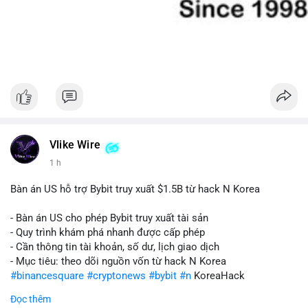
Vlike Wire
1 h
Bàn án US hỗ trợ Bybit truy xuất $1.5B từ hack N Korea
- Bàn án US cho phép Bybit truy xuất tài sản
- Quy trình khám phá nhanh được cấp phép
- Cần thông tin tài khoản, số dư, lịch giao dịch
- Mục tiêu: theo dõi nguồn vốn từ hack N Korea
#binancesquare
#cryptonews
#bybit
#n
KoreaHack
Đọc thêm
$btc $eth