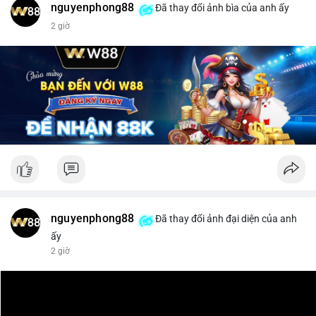
nguyenphong88
Đã thay đổi ảnh bìa của anh ấy
$xrp
2 giờ
#vlikevn
#titanbot
📰 Nguồn: CoinDesk
nguyenphong88
Đã thay đổi ảnh đại diện của anh
ấy
2 giờ