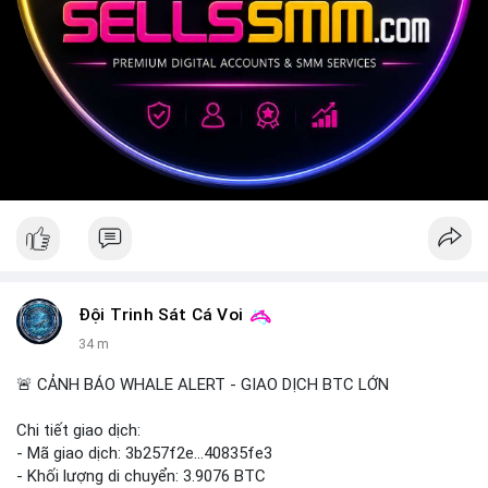
Đội Trinh Sát Cá Voi
34 m
🚨 CẢNH BÁO WHALE ALERT - GIAO DỊCH BTC LỚN
Chi tiết giao dịch:
- Mã giao dịch: 3b257f2e...40835fe3
- Khối lượng di chuyển: 3.9076 BTC