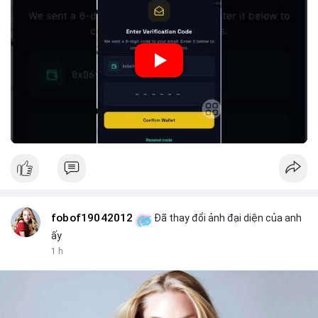
dẫn chi tiết giúp người mới tránh sai lầm và tối ưu chi phí.
#3dot9076btc
#vilanh
#taiphanbovi
#dongtienlon
#btcusd
🎥 Xem video trực tiếp tại:
Nguồn: Đồng Tâm
#peria
#usdt
fobof19042012
Đã thay đổi ảnh đại diện của anh
ấy
1 h