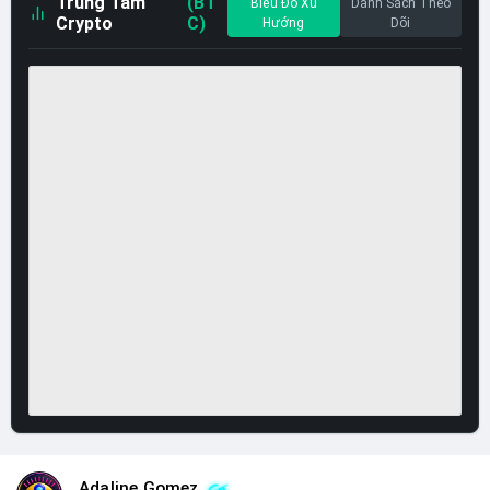
Trung Tâm
(BT
Biểu Đồ Xu
Danh Sách Theo
Crypto
C)
Hướng
Dõi
Adaline Gomez