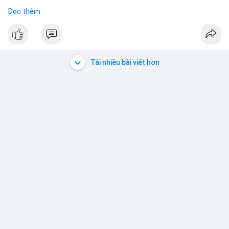
Đọc thêm
#60btc
#dongtiencavoi
#khangcu65k
#vilanh
#btcgiaodichlon
#vlikevn
#titanbot
📰 Nguồn: CoinDesk
Tải nhiều bài viết hơn