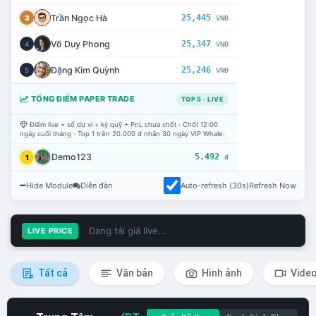
Trần Ngọc Hà
25,445
3
VNĐ
Võ Duy Phong
25,347
4
VNĐ
Đặng Kim Quỳnh
25,246
5
VNĐ
TỔNG ĐIỂM PAPER TRADE
TOP 5 · LIVE
Điểm live = số dư ví + ký quỹ + PnL chưa chốt · Chốt 12:00
ngày cuối tháng · Top 1 trên 20.000 đ nhận 30 ngày VIP Whale.
Demo123
5.492
1
đ
Hide Module
Diễn đàn
Auto-refresh (30s)
Refresh Now
Đang tải giá live...
LIVE PRICE
Tất cả
Văn bản
Hình ảnh
Vide