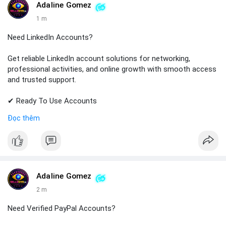
#github
#githubaccount
#developers
#techsolutions
Adaline Gomez
#sellssmm
1 m
Need LinkedIn Accounts?
Get reliable LinkedIn account solutions for networking,
professional activities, and online growth with smooth access
and trusted support.
✔ Ready To Use Accounts
✔ Fast & Easy Delivery
Đọc thêm
✔ Professional Customer Support
📱 WhatsApp: +1 (681) 549-2683
💬 Telegram: @SellsSMM
#linkedin
#linkedinaccount
#professionalnetwork
Adaline Gomez
#digitalsolutions
#sellssmm
2 m
Need Verified PayPal Accounts?