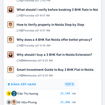
0
Thursday a31 2:43 PM
What should I verify before booking 3 BHK flats in Noida?
0
Thursday a31 8:01 AM
How to Verify property in Noida Step by Step
0
Thursday a31 6:57 AM
Why does a 4 BHK flat Noida offer better privacy?
0
Thursday a31 6:30 AM
Why should I buy a 3 BHK flat in Noida Extension?
0
Wednesday a31 6:25 AM
Smart Investment Guide to Buy 2 BHK Flat in Noida
0
Wednesday a31 6:20 AM
BẢNG XẾP HẠNG
TOP 5
Trần Thị Hương
25,548
1
VNĐ
Võ Hữu Phong
25,446
2
VNĐ