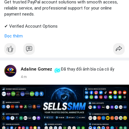
Get trusted PayPal account solutions with smooth access,
reliable service, and professional support for your online
payment needs.
✔ Verified Account Options
✔ Quick & Easy Delivery
Đọc thêm
✔ Trusted Customer Support
📱 WhatsApp: +1 (681) 549-2683
💬 Telegram: @SellsSMM
#paypal
#paypalaccount
#onlinepayments
#digitalsolutions
Adaline Gomez
Đã thay đổi ảnh bìa của cô ấy
#sellssmm
4 m