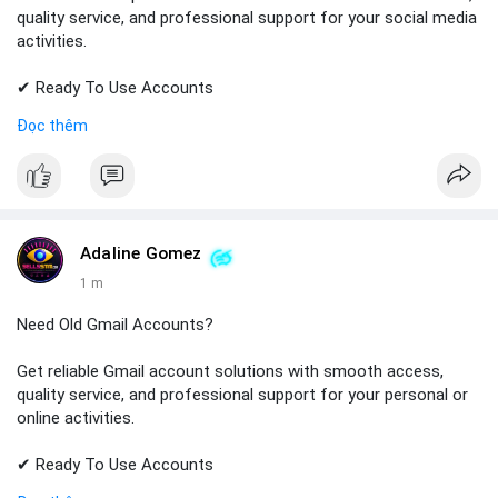
quality service, and professional support for your social media
activities.
✔ Ready To Use Accounts
✔ Fast & Easy Delivery
Đọc thêm
✔ Trusted Customer Support
📱 WhatsApp: +1 (681) 549-2683
💬 Telegram: @SellsSMM
#snapchat
#snapchataccount
#socialmedia
#digitalsolutions
Adaline Gomez
#sellssmm
1 m
Need Old Gmail Accounts?
Get reliable Gmail account solutions with smooth access,
quality service, and professional support for your personal or
online activities.
✔ Ready To Use Accounts
✔ Fast & Easy Delivery