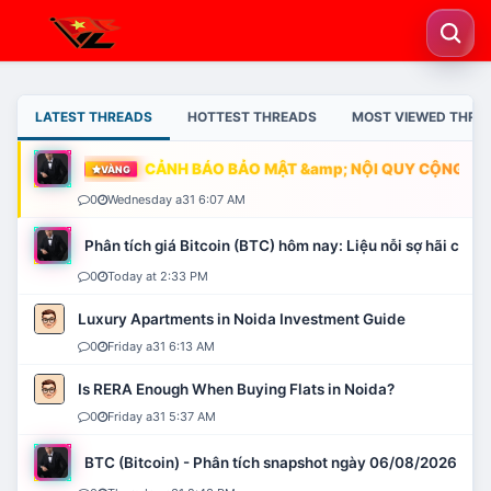
LATEST THREADS
HOTTEST THREADS
MOST VIEWED THRE
CẢNH BÁO BẢO MẬT &amp; NỘI QUY CỘNG ĐỒN
VÀNG
0
Wednesday a31 6:07 AM
Phân tích giá Bitcoin (BTC) hôm nay: Liệu nỗi sợ hãi có mở 
0
Today at 2:33 PM
Luxury Apartments in Noida Investment Guide
0
Friday a31 6:13 AM
Is RERA Enough When Buying Flats in Noida?
0
Friday a31 5:37 AM
BTC (Bitcoin) - Phân tích snapshot ngày 06/08/2026