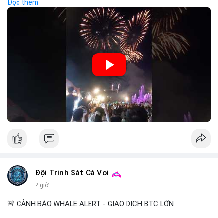
Đọc thêm
trải nghiệm hơn là đầu tư vào tài sản vật chất. Trong bối cảnh
lãi suất ổn định và thị trường crypto ổn định, hoạt động giải trí
như vậy thường tăng trưởng khi người dân có khả năng chi tiêu.
Tuy nhiên, sự ưu tiên giải trí có thể ảnh hưởng đến tỷ lệ tiết
kiệm hoặc đầu tư vào crypto nếu người tiêu dùng chuyển
hướng ngân sách.
🎥 Xem video trực tiếp tại:
Nguồn: Đồng Tâm
Đội Trinh Sát Cá Voi
2 giờ
🚨 CẢNH BÁO WHALE ALERT - GIAO DỊCH BTC LỚN