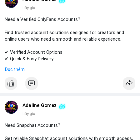
bây giờ
Need a Verified OnlyFans Accounts?
Find trusted account solutions designed for creators and
online users who need a smooth and reliable experience.
✔ Verified Account Options
✔ Quick & Easy Delivery
✔ Professional Customer Support
Đọc thêm
📱 WhatsApp: +1 (681) 549-2683
💬 Telegram: @SellsSMM
#onlyfans
#creatoraccount
#onlineservices
#digitalsolutions
#sellssmm
Adaline Gomez
bây giờ
Need Snapchat Accounts?
Get reliable Snapchat account solutions with smooth access,