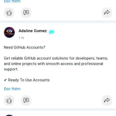
Đọc thêm
✔ Trusted Customer Support
📱 WhatsApp: +1 (681) 549-2683
💬 Telegram: @SellsSMM
#gmail
#googleaccount
#emailsolutions
#digitalservices
Adaline Gomez
#sellssmm
1 m
Need GitHub Accounts?
Get reliable GitHub account solutions for developers, teams,
and online projects with smooth access and professional
support.
✔ Ready To Use Accounts
✔ Quick & Easy Delivery
Đọc thêm
✔ Trusted Customer Support
📱 WhatsApp: +1 (681) 549-2683
💬 Telegram: @SellsSMM