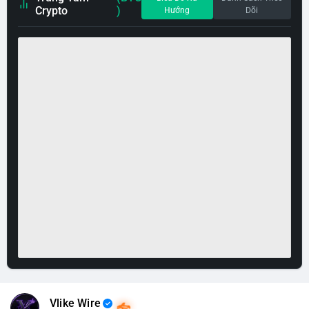
Crypto
)
Hướng
Dõi
Vlike Wire