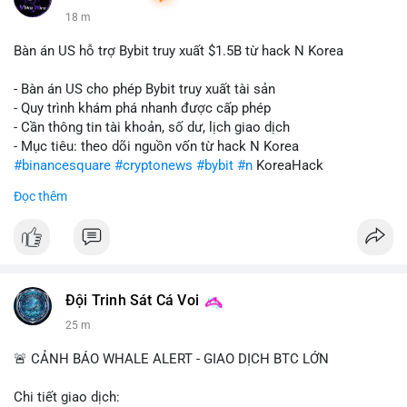
18 m
Bàn án US hỗ trợ Bybit truy xuất $1.5B từ hack N Korea
- Bàn án US cho phép Bybit truy xuất tài sản
- Quy trình khám phá nhanh được cấp phép
- Cần thông tin tài khoản, số dư, lịch giao dịch
- Mục tiêu: theo dõi nguồn vốn từ hack N Korea
#binancesquare
#cryptonews
#bybit
#n
KoreaHack
Đọc thêm
$btc $eth
#vlikevn
#titanbot
📰 Nguồn: Cointelegraph
Đội Trinh Sát Cá Voi
25 m
🚨 CẢNH BÁO WHALE ALERT - GIAO DỊCH BTC LỚN
Chi tiết giao dịch: