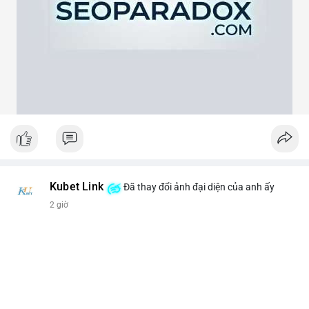
theo cảm xúc, hãy đặt lệnh dựa trên vùng hỗ trợ và kháng cự rõ
ràng.
#21dot71btc
#mempoolbtc
#chuyentiencavoi
#aplucban
#biendonggia
Kubet Link
Đã thay đổi ảnh đại diện của anh ấy
2 giờ