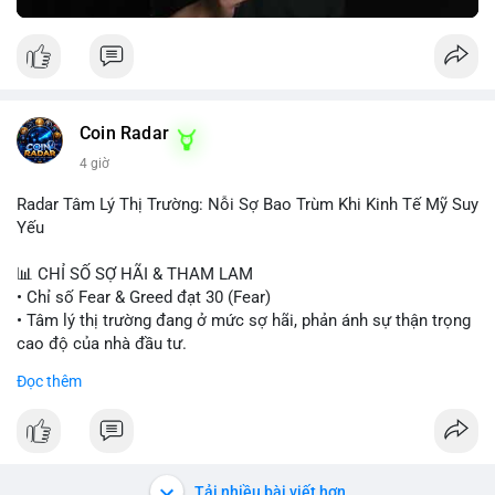
Greed Index phục hồi lên trên 40, có thể xem xét mua dần.
Ngược lại, nếu phá vỡ hỗ trợ, nên cắt lỗ sớm.
#vlikemarketindex42
#fearindex30
#fundingratethap
#phigiadathap
#tvlondinh
Coin Radar
4 giờ
Radar Tâm Lý Thị Trường: Nỗi Sợ Bao Trùm Khi Kinh Tế Mỹ Suy
Yếu
📊 CHỈ SỐ SỢ HÃI & THAM LAM
• Chỉ số Fear & Greed đạt 30 (Fear)
• Tâm lý thị trường đang ở mức sợ hãi, phản ánh sự thận trọng
cao độ của nhà đầu tư.
Đọc thêm
📈 XU HƯỚNG TÌM KIẾM & THẢO LUẬN
• CoinGecko Trending: PONS, PENGU, ONDO, WKC, HEI,
CASHCAT, CRO.
• LunarCrush Trending: Ethereum, Solana, Dogecoin, Polkadot,
Chainlink, Litecoin.
Tải nhiều bài viết hơn