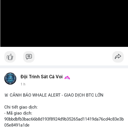
Đội Trinh Sát Cá Voi
1 h
🚨 CẢNH BÁO WHALE ALERT - GIAO DỊCH BTC LỚN
Chi tiết giao dịch:
- Mã giao dịch:
90bbdbfb3bac66b8d193f8924d9b35265ad11419da76cd4c83e3b
05e8491a1de