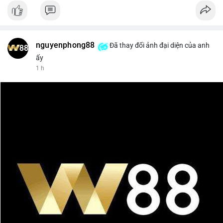
nguyenphong88
Đã thay đổi ảnh đại diện của anh
ấy
1 h