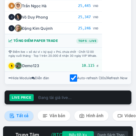
Trần Ngọc Hà
25,445
3
VNĐ
Võ Duy Phong
25,347
4
VNĐ
Đặng Kim Quỳnh
25,246
5
VNĐ
TỔNG ĐIỂM PAPER TRADE
TOP 5 · LIVE
Điểm live = số dư ví + ký quỹ + PnL chưa chốt · Chốt 12:00
ngày cuối tháng · Top 1 trên 20.000 đ nhận 30 ngày VIP Whale.
Demo123
10.115
1
đ
Hide Module
Diễn đàn
Auto-refresh (30s)
Refresh Now
Đang tải giá live...
LIVE PRICE
Tất cả
Văn bản
Hình ảnh
Video
Trung Tâm
(BTC
Biểu Đồ Xu
Danh Sách Theo