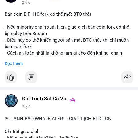
2 giờ
Bán coin BIP-110 fork có thể mất BTC thật
- Nếu minority chain xuất hiện, giao dịch bán coin fork có thể
bị replay trên Bitcoin
- Điều này có thể khiến người bán mất BTC thật khi chỉ muốn
bán coin fork
- Cách an toàn nhất là không làm gì cho đến khi hai chain
được tách riêng
Đọc thêm
-
#binancesquare
#cryptonews
#btc
#bip110
$btc
#vlikevn
#titanbot
Đội Trinh Sát Cá Voi
📰 Nguồn: CoinDesk
2 giờ
🚨 CẢNH BÁO WHALE ALERT - GIAO DỊCH BTC LỚN
Chi tiết giao dịch:
- Mã giao dịch: 56cb25d2...6a3bf14c