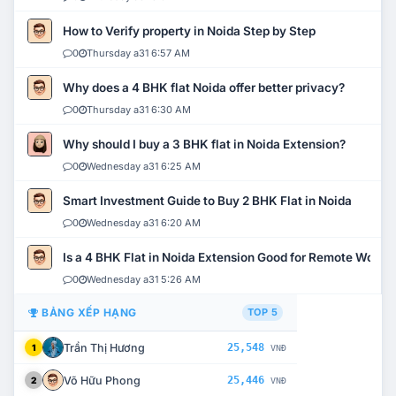
How to Verify property in Noida Step by Step
0
Thursday a31 6:57 AM
Why does a 4 BHK flat Noida offer better privacy?
0
Thursday a31 6:30 AM
Why should I buy a 3 BHK flat in Noida Extension?
0
Wednesday a31 6:25 AM
Smart Investment Guide to Buy 2 BHK Flat in Noida
0
Wednesday a31 6:20 AM
Is a 4 BHK Flat in Noida Extension Good for Remote Work?
0
Wednesday a31 5:26 AM
BẢNG XẾP HẠNG
TOP 5
Trần Thị Hương
25,548
1
VNĐ
Võ Hữu Phong
25,446
2
VNĐ