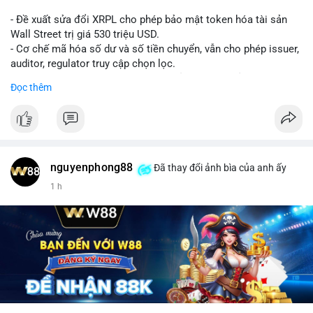
- Đề xuất sửa đổi XRPL cho phép bảo mật token hóa tài sản
Wall Street trị giá 530 triệu USD.
- Cơ chế mã hóa số dư và số tiền chuyển, vẫn cho phép issuer,
auditor, regulator truy cập chọn lọc.
- Mục tiêu: tăng tính riêng tư, tuân thủ quy định, bảo vệ dữ liệu
Đọc thêm
tài chính.
- Đề xuất đang được xem xét bởi cộng đồng XRPL và các tổ
chức tài chính.
#binancesquare
#cryptonews
#xrp
nguyenphong88
Đã thay đổi ảnh bìa của anh ấy
$xrp
1 h
#vlikevn
#titanbot
📰 Nguồn: CoinDesk