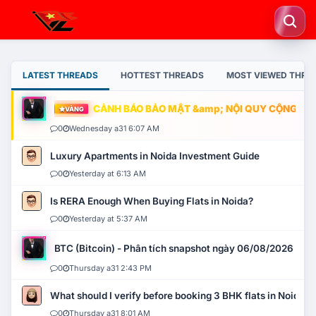
LATEST THREADS
HOTTEST THREADS
MOST VIEWED THRE
CẢNH BÁO BẢO MẬT &amp; NỘI QUY CỘNG ĐỒNG
VÀNG
0
Wednesday a31 6:07 AM
Luxury Apartments in Noida Investment Guide
0
Yesterday at 6:13 AM
Is RERA Enough When Buying Flats in Noida?
0
Yesterday at 5:37 AM
BTC (Bitcoin) - Phân tích snapshot ngày 06/08/2026
0
Thursday a31 2:43 PM
What should I verify before booking 3 BHK flats in Noida?
0
Thursday a31 8:01 AM