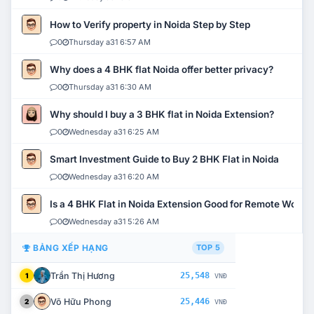
How to Verify property in Noida Step by Step
0
Thursday a31 6:57 AM
Why does a 4 BHK flat Noida offer better privacy?
0
Thursday a31 6:30 AM
Why should I buy a 3 BHK flat in Noida Extension?
0
Wednesday a31 6:25 AM
Smart Investment Guide to Buy 2 BHK Flat in Noida
0
Wednesday a31 6:20 AM
Is a 4 BHK Flat in Noida Extension Good for Remote Work?
0
Wednesday a31 5:26 AM
BẢNG XẾP HẠNG
TOP 5
Trần Thị Hương
25,548
1
VNĐ
Võ Hữu Phong
25,446
2
VNĐ