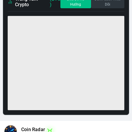
Crypto
)
Hướng
Dõi
Coin Radar