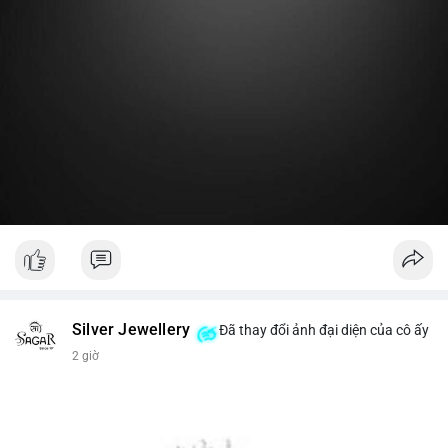
Lời khuyên:
Nhà đầu tư nhỏ lẻ nên theo dõi thêm 2-3 giao dịch lớn tiếp
theo trong 24 giờ. Nếu dòng tiền tiếp tục chảy vào ví lạnh, đó
là tín hiệu tích lũy. Tránh hành động theo cảm xúc trước một
giao dịch đơn lẻ.
#19dot8371btc
#vilanh
#tichluydaihan
#phanbotaisan
#gia65k
Silver Jewellery
Đã thay đổi ảnh đại diện của cô ấy
2 giờ