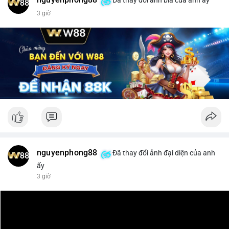
$xrp
3 giờ
#vlikevn
#titanbot
📰 Nguồn: CoinDesk
nguyenphong88
Đã thay đổi ảnh đại diện của anh
ấy
3 giờ