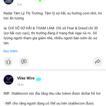
3 m
Radar Tâm Lý Thị Trường: Tâm lý sợ hãi, xu hướng coin nhỏ, tin
tức ấn tượng
📊 CHỈ SỐ SỢ HÃI & THAM LAM: Chỉ số Fear & Greed chỉ 30
(sợ hãi cực cao), thị trường đang ở trạng thái ngại rủi ro. Số
lượng người tham gia giảm nhẹ, nhiều người bán sớm do sợ
tàn.
Đọc thêm
📈 XU HƯỚNG TÌM KIẾM & THẢO LUẬN: Biconomy (BICO),
Pudgy Penguins (PENGU), Bitcoin SV (BSV) và Kaspa (KAS) là
coin được tìm kiếm nhiều nhất. Chủ đề NFT (Pudgy Penguins),
AI (Hyperliquid) và ổn định (BSV) nổi bật.
💬 DÒNG CHẢY TIN TỨC & TRUYỀN THÔNG: Bàn tán trên
Vlike Wire
Binance Square tập trung vào lệnh kẹp, dự báo NVDA và Musk
16 m
Starship 13. Telegram nhấn mạnh luật mới tại Brazil và tranh
luận về Clearity Act.
IMF: Stablecoin nội địa tăng nhu cầu token được dollar hỗ trợ
💡 NHẬN ĐỊNH & KHUYẾN NGHỊ: Tâm lý ngắn hạn vẫn tiêu
- IMF cho rằng người dùng có thể ưu tiên stablecoin được