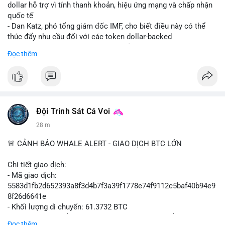
cực do sợ hãi, nhưng xu hướng coin nhỏ và tin tức AI/NVIDA
dollar hỗ trợ vì tính thanh khoản, hiệu ứng mạng và chấp nhận
có thể tạo cơ hội mua sớm. Cần theo dõi sự thay đổi trong
quốc tế
chính sách crypto Mỹ.
- Dan Katz, phó tổng giám đốc IMF, cho biết điều này có thể
thúc đẩy nhu cầu đối với các token dollar-backed
📊 Nguồn: Radar Tâm Lý Thị Trường
- Nhận định được đưa ra trong bối cảnh các quốc gia phát
Đọc thêm
triển stablecoin nội địa
$btc $eth
#vlikevn
#titanbot
Đội Trinh Sát Cá Voi
📰 Nguồn: Cointelegraph
28 m
🚨 CẢNH BÁO WHALE ALERT - GIAO DỊCH BTC LỚN
Chi tiết giao dịch:
- Mã giao dịch:
5583d1fb2d652393a8f3d4b7f3a39f1778e74f9112c5baf40b94e9
8f26d6641e
- Khối lượng di chuyển: 61.3732 BTC
- Giá trị ước tính: $3,987,844.81 USD (theo thị giá $64,976.99
Đọc thêm