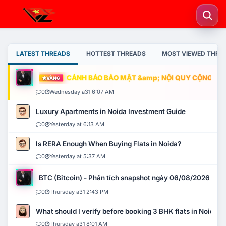
LATEST THREADS
HOTTEST THREADS
MOST VIEWED THRE
CẢNH BÁO BẢO MẬT &amp; NỘI QUY CỘNG ĐỒNG
VÀNG
0
Wednesday a31 6:07 AM
Luxury Apartments in Noida Investment Guide
0
Yesterday at 6:13 AM
Is RERA Enough When Buying Flats in Noida?
0
Yesterday at 5:37 AM
BTC (Bitcoin) - Phân tích snapshot ngày 06/08/2026
0
Thursday a31 2:43 PM
What should I verify before booking 3 BHK flats in Noida?
0
Thursday a31 8:01 AM