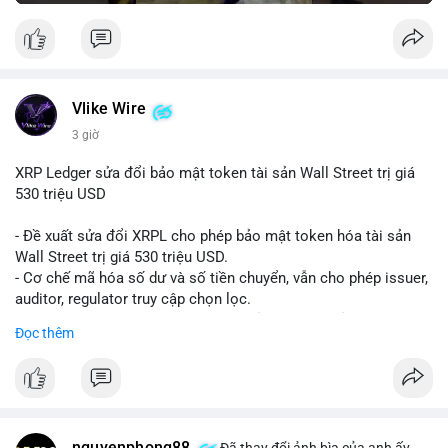
Vlike Wire
3 giờ
XRP Ledger sửa đổi bảo mật token tài sản Wall Street trị giá
530 triệu USD
- Đề xuất sửa đổi XRPL cho phép bảo mật token hóa tài sản
Wall Street trị giá 530 triệu USD.
- Cơ chế mã hóa số dư và số tiền chuyển, vẫn cho phép issuer,
auditor, regulator truy cập chọn lọc.
- Mục tiêu: tăng tính riêng tư, tuân thủ quy định, bảo vệ dữ liệu
Đọc thêm
tài chính.
- Đề xuất đang được xem xét bởi cộng đồng XRPL và các tổ
chức tài chính.
#binancesquare
#cryptonews
#xrp
nguyenphong88
Đã thay đổi ảnh bìa của anh ấy