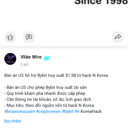
Vlike Wire
2 giờ
Bàn án US hỗ trợ Bybit truy xuất $1.5B từ hack N Korea
- Bàn án US cho phép Bybit truy xuất tài sản
- Quy trình khám phá nhanh được cấp phép
- Cần thông tin tài khoản, số dư, lịch giao dịch
- Mục tiêu: theo dõi nguồn vốn từ hack N Korea
#binancesquare
#cryptonews
#bybit
#n
KoreaHack
Đọc thêm
$btc $eth