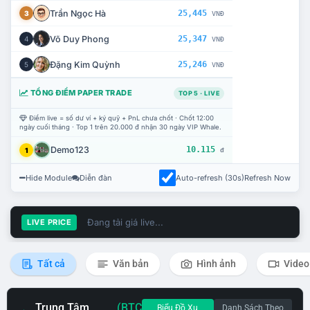
Trần Ngọc Hà
25,445
3
VNĐ
Võ Duy Phong
25,347
4
VNĐ
Đặng Kim Quỳnh
25,246
5
VNĐ
TỔNG ĐIỂM PAPER TRADE
TOP 5 · LIVE
Điểm live = số dư ví + ký quỹ + PnL chưa chốt · Chốt 12:00
ngày cuối tháng · Top 1 trên 20.000 đ nhận 30 ngày VIP Whale.
Demo123
10.115
1
đ
Hide Module
Diễn đàn
Auto-refresh (30s)
Refresh Now
Đang tải giá live...
LIVE PRICE
Tất cả
Văn bản
Hình ảnh
Video
Trung Tâm
(BTC
Biểu Đồ Xu
Danh Sách Theo