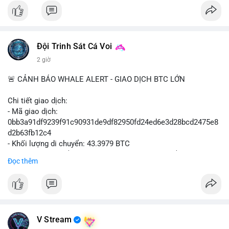
#vlikevn
#titanbot
📰 Nguồn: Cointelegraph
Đội Trinh Sát Cá Voi
2 giờ
🚨 CẢNH BÁO WHALE ALERT - GIAO DỊCH BTC LỚN
Chi tiết giao dịch:
- Mã giao dịch:
0bb3a91df9239f91c90931de9df82950fd24ed6e3d28bcd2475e8
d2b63fb12c4
- Khối lượng di chuyển: 43.3979 BTC
- Giá trị ước tính: $2,820,579.98 USD (theo thị giá $64,993.43
Đọc thêm
USD)
- Thời gian: 04:18
4 2026-08-08 UTC
Nhận định phân tích hành vi của Cá voi dựa trên giao dịch này:
Khối lượng 43.3979 BTC tương đương 2.82 triệu USD, một con
V Stream
số đủ lớn để tạo áp lực thanh khoản tức thời. Hành vi này có