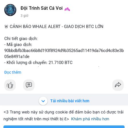
Đội Trinh Sát Cá Voi
3 giờ
🚨 CẢNH BÁO WHALE ALERT - GIAO DỊCH BTC LỚN
Chi tiết giao dịch:
- Mã giao dịch:
90bbdbfb3bac66b8d193f8924d9b35265ad11419da76cd4c83e3b
05e8491a1de
- Khối lượng di chuyển: 21.7100 BTC
- Giá trị ước tính: $1,411,010.93 USD (theo thị giá $64,993.61
Đọc thêm
USD)
- Thời gian: 03:19:59 2026-08-08 UTC
Nhận định phân tích hành vi của Cá voi dựa trên giao dịch này:
Giao dịch 21.71 BTC trị giá hơn 1.4 triệu USD được phát hiện
Tải nhiều bài viết hơn
trong mempool chưa xác nhận. Quy mô này cho thấy dấu hiệu
của một tổ chức hoặc cá nhân sở hữu khối lượng lớn đang
<3 Trang web này sử dụng cookie để đảm bảo bạn có được trải
thực hiện thao tác. Khả năng cao đây là hành vi chuyển tài sản
nghiệm tốt nhất trên mọi thiết bị ℇ>
Khám phá nhiều hơn
Solana
BNB
$1,917.28
$74.74
H
+0.61%
SOL
+2.45%
BN
lên sàn giao dịch để chuẩn bị thanh khoản hoặc bán ra, tạo áp