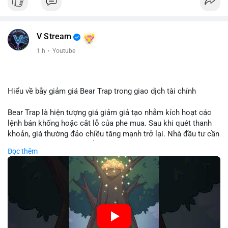
V Stream
1 h
·
Youtube
Hiểu về bẫy giảm giá Bear Trap trong giao dịch tài chính
Bear Trap là hiện tượng giá giảm giả tạo nhằm kích hoạt các
lệnh bán khống hoặc cắt lỗ của phe mua. Sau khi quét thanh
khoản, giá thường đảo chiều tăng mạnh trở lại. Nhà đầu tư cần
nhận diện mô hình này để tránh bị thao túng tâm lý và tối ưu
Đọc thêm
hóa điểm vào lệnh.
🎥 Xem video trực tiếp tại:
Nguồn: Cú Thông Thái