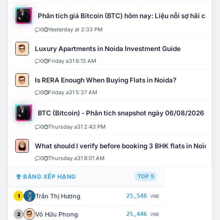
Phân tích giá Bitcoin (BTC) hôm nay: Liệu nỗi sợ hãi có mở 
0
Yesterday at 2:33 PM
Luxury Apartments in Noida Investment Guide
0
Friday a31 6:13 AM
Is RERA Enough When Buying Flats in Noida?
0
Friday a31 5:37 AM
BTC (Bitcoin) - Phân tích snapshot ngày 06/08/2026
0
Thursday a31 2:43 PM
What should I verify before booking 3 BHK flats in Noida?
0
Thursday a31 8:01 AM
BẢNG XẾP HẠNG
TOP 5
Trần Thị Hương
25,548
1
VNĐ
Võ Hữu Phong
25,446
2
VNĐ