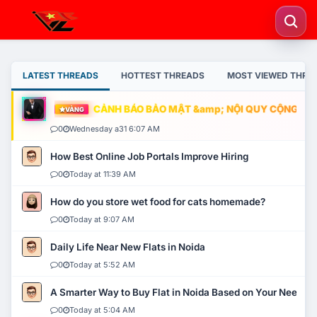
LATEST THREADS
HOTTEST THREADS
MOST VIEWED THRE
CẢNH BÁO BẢO MẬT &amp; NỘI QUY CỘNG ĐỒNG
VÀNG
0
Wednesday a31 6:07 AM
How Best Online Job Portals Improve Hiring
0
Today at 11:39 AM
How do you store wet food for cats homemade?
0
Today at 9:07 AM
Daily Life Near New Flats in Noida
0
Today at 5:52 AM
A Smarter Way to Buy Flat in Noida Based on Your Needs
0
Today at 5:04 AM