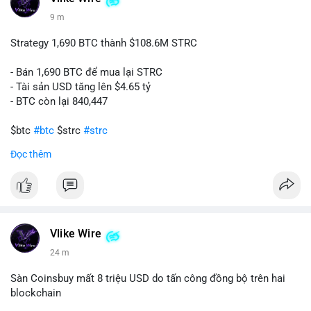
9 m
Strategy 1,690 BTC thành $108.6M STRC
- Bán 1,690 BTC để mua lại STRC
- Tài sản USD tăng lên $4.65 tỷ
- BTC còn lại 840,447
$btc
#btc
$strc
#strc
Đọc thêm
#vlikevn
#titanbot
📰 Nguồn: Cointelegraph
Vlike Wire
24 m
Sàn Coinsbuy mất 8 triệu USD do tấn công đồng bộ trên hai
blockchain