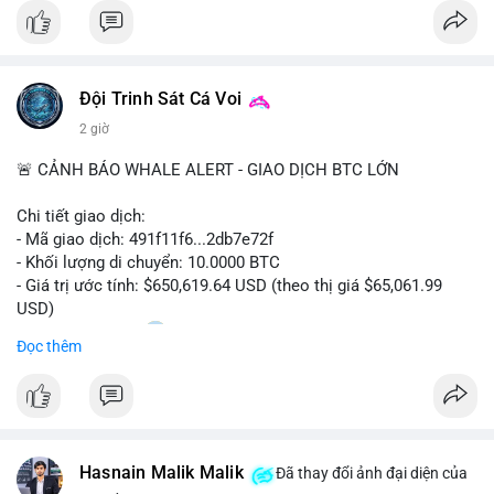
#bitcoin
#btc
#cryptonews
#binancesquare
#cpi
$btc
Đội Trinh Sát Cá Voi
#vlikevn
#titanbot
2 giờ
📰 Nguồn: Cointelegraph
🚨 CẢNH BÁO WHALE ALERT - GIAO DỊCH BTC LỚN
Chi tiết giao dịch:
- Mã giao dịch: 491f11f6...2db7e72f
- Khối lượng di chuyển: 10.0000 BTC
- Giá trị ước tính: $650,619.64 USD (theo thị giá $65,061.99
USD)
- Thời gian: 11:20
2 2026-08-10 UTC
Đọc thêm
Nhận định phân tích hành vi của Cá voi dựa trên giao dịch này:
Giao dịch 10 BTC trị giá hơn 650 nghìn USD được thực hiện
trong khung giờ thanh khoản thấp, cho thấy chủ ví có thể đang
tái cơ cấu danh mục hoặc chuẩn bị thanh khoản cho các lệnh
Hasnain Malik Malik
lớn. Mức khối lượng này không quá lớn để gây áp lực bán trực
Đã thay đổi ảnh đại diện của