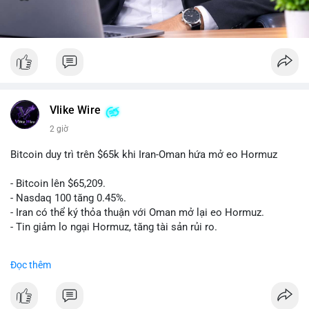
Vlike Wire
2 giờ
Bitcoin duy trì trên $65k khi Iran-Oman hứa mở eo Hormuz
- Bitcoin lên $65,209.
- Nasdaq 100 tăng 0.45%.
- Iran có thể ký thỏa thuận với Oman mở lại eo Hormuz.
- Tin giảm lo ngại Hormuz, tăng tài sản rủi ro.
#binancesquare
#cryptonews
#btc
Đọc thêm
$btc