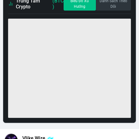
Trung Tâm
(BTC
Biểu Đồ Xu
Danh Sách Theo
Crypto
)
Hướng
Dõi
Vlike Wire