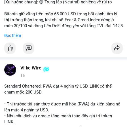
[Xu hướng chung]: 🟡 Trung lập (Neutral) nghiêng về rủi ro
📊 Nguồn: Radar Tâm Lý Thị Trường
Bitcoin giữ vững trên mốc 65.000 USD trong bối cảnh tâm lý
thị trường thận trọng, khi chỉ số Fear & Greed Index dừng ở
mức 30/100 và dòng tiền DeFi đứng yên với tổng TVL đạt 142,8
tỷ USD.
Đọc thêm
- Thị trường & Giá cả: BTC giao dịch quanh vùng 65.200 USD,
tăng gần 3% khi Iran-Oman hứa mở lại eo Hormuz, giảm lo ngại
địa chính trị. Hoạt động cá voi diễn ra sôi động với lệnh
chuyển 458 BTC trị giá gần 30 triệu USD cùng nhiều giao dịch
lớn khác. Đáng chú ý, thanh lý Short chiếm tới 81,7% tổng 35,7
Vlike Wire
triệu USD thanh lý trong 24h, cho thấy phe bán đang yếu thế.
1 h
- DeFi & Công nghệ: Standard Chartered dự báo thị trường RWA
Standard Chartered: RWA đạt 4 nghìn tỷ USD, LINK có thể
sẽ bùng nổ lên 4 nghìn tỷ USD, kéo theo giá trị token LINK có
chạm mốc 200 USD
thể tăng 25 lần, chạm mốc 200 USD vào năm 2030. Mastercard
hoàn tất thương vụ mua lại startup stablecoin BVNK trị giá 1,8
• Thị trường tài sản thực được mã hóa (RWA) dự kiến bùng nổ
tỷ USD, đánh dấu bước tiến lớn trong thanh toán số.
lên mức 4 nghìn tỷ USD.
• Nhu cầu dịch vụ oracle tăng mạnh thúc đẩy giá trị token
- Quy định & Pháp lý: FCA Anh đang xây dựng khung pháp lý
LINK.