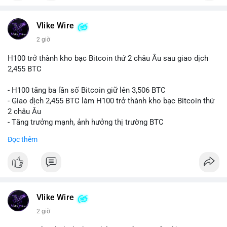
#vlikevn
#titanbot
📰 Nguồn: CoinDesk
Vlike Wire
2 giờ
H100 trở thành kho bạc Bitcoin thứ 2 châu Âu sau giao dịch
2,455 BTC
- H100 tăng ba lần số Bitcoin giữ lên 3,506 BTC
- Giao dịch 2,455 BTC làm H100 trở thành kho bạc Bitcoin thứ
2 châu Âu
- Tăng trưởng mạnh, ảnh hưởng thị trường BTC
Đọc thêm
#binancesquare
#cryptonews
#btc
$btc
#vlikevn
#titanbot
Vlike Wire
📰 Nguồn: Cointelegraph
2 giờ