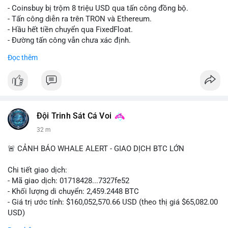
- Coinsbuy bị trộm 8 triệu USD qua tấn công đồng bộ.
- Tấn công diễn ra trên TRON và Ethereum.
- Hầu hết tiền chuyển qua FixedFloat.
- Đường tấn công vẫn chưa xác định.
Đọc thêm
#binancesquare
#cryptonews
#coinsbuy
#trx
#eth
$trx $eth
#vlikevn
#titanbot
Đội Trinh Sát Cá Voi
📰 Nguồn: CoinDesk
32 m
🚨 CẢNH BÁO WHALE ALERT - GIAO DỊCH BTC LỚN
Chi tiết giao dịch:
- Mã giao dịch: 01718428...7327fe52
- Khối lượng di chuyển: 2,459.2448 BTC
- Giá trị ước tính: $160,052,570.66 USD (theo thị giá $65,082.00
USD)
- Thời gian: 12:19:48 2026-08-10 UTC