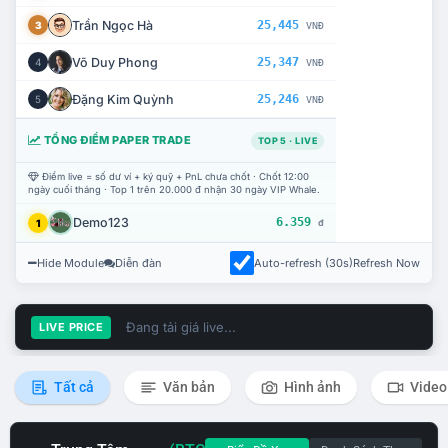
Trần Ngọc Hà
25,445
3
VNĐ
Võ Duy Phong
25,347
4
VNĐ
Đặng Kim Quỳnh
25,246
5
VNĐ
TỔNG ĐIỂM PAPER TRADE
TOP 5 · LIVE
Điểm live = số dư ví + ký quỹ + PnL chưa chốt · Chốt 12:00
ngày cuối tháng · Top 1 trên 20.000 đ nhận 30 ngày VIP Whale.
Demo123
6.359
1
đ
Hide Module
Diễn đàn
Auto-refresh (30s)
Refresh Now
Đang tải giá live...
LIVE PRICE
Tất cả
Văn bản
Hình ảnh
Video