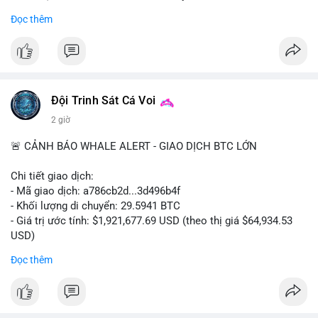
- Khối lượng giao dịch Futures hiện cao gấp 8 lần so với giao
Đọc thêm
dịch Spot.
#binance
#btc
#cryptonews
#bitcoin
#futures
$btc
Đội Trinh Sát Cá Voi
#vlikevn
#titanbot
2 giờ
📰 Nguồn: Cointelegraph
🚨 CẢNH BÁO WHALE ALERT - GIAO DỊCH BTC LỚN
Chi tiết giao dịch:
- Mã giao dịch: a786cb2d...3d496b4f
- Khối lượng di chuyển: 29.5941 BTC
- Giá trị ước tính: $1,921,677.69 USD (theo thị giá $64,934.53
USD)
- Thời gian: 11:19:59 2026-08-07 UTC
Đọc thêm
Nhận định phân tích: Giao dịch gần 30 BTC trị giá gần 2 triệu
USD được thực hiện trong một khối chưa xác nhận cho thấy
dấu hiệu di chuyển vốn có chủ đích. Với khối lượng này, khả