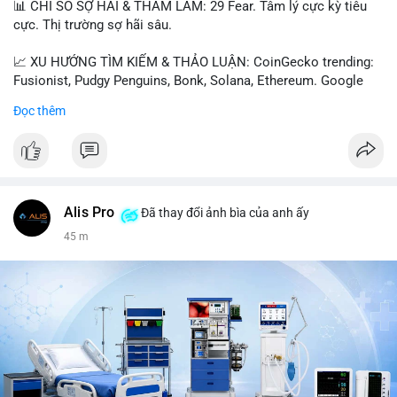
📊 CHỈ SỐ SỢ HÃI & THAM LAM: 29 Fear. Tâm lý cực kỳ tiêu
cực. Thị trường sợ hãi sâu.
📈 XU HƯỚNG TÌM KIẾM & THẢO LUẬN: CoinGecko trending:
Fusionist, Pudgy Penguins, Bonk, Solana, Ethereum. Google
Trends Việt Nam: vietnam vs cambodia, cà phê, thành lộc, hồ
Đọc thêm
tiêu, vũ khí hạt nhân, đội tuyển Brasil, cúp U20 Châu Á.
LunarCrush trending: Ethereum, Solana, Taylor Swift, Tesla,
UFC 310, Premier League, Champions League, NCAA Football,
Dogecoin, LeBron James, Andreessen Horowitz, NFL,
Polkadot, Real Madrid, Beyoncé, Microsoft, UFC 311, Chainlink,
MrBeast, Google. Binance Square: nhiều post về lệnh long, lợi
Alis Pro
Đã thay đổi ảnh bìa của anh ấy
nhuận, $HFT/$SKYAI, $RIVER, $WLD, $ALLO, Top trader 30
45 m
ngày, POV Binancian, bình nước Binance, sân khấu, chia sẻ trải
nghiệm.
💬 DÒNG CHẢY TIN TỨC & TRUYỀN THÔNG: Telegram
CoinTelegraph: Saylor nói Bitcoin không cần rõ ràng, Mỹ cần
rõ ràng; CEX futures volume giảm xuống $4 tỷ trong tháng 7,
thấp nhất từ tháng 12/2023; Prophet Market ra mắt thị trường
dự đoán human vs AI; Trump nói crypto làเรื่อง lớn, người dùng