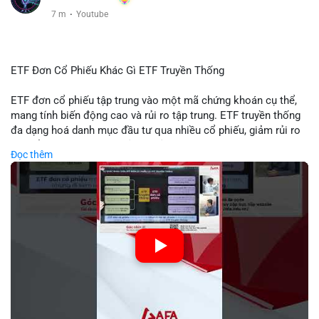
7 m
·
Youtube
ETF Đơn Cổ Phiếu Khác Gì ETF Truyền Thống
ETF đơn cổ phiếu tập trung vào một mã chứng khoán cụ thể,
mang tính biến động cao và rủi ro tập trung. ETF truyền thống
đa dạng hoá danh mục đầu tư qua nhiều cổ phiếu, giảm rủi ro
cụ thể. Sự khác biệt này ảnh hưởng đến chiến lược phân배 tài
Đọc thêm
sản và mức độ tiếp xúc với thị trường.
🎥 Xem video trực tiếp tại:
Nguồn: Tài chính & Kinh doanh