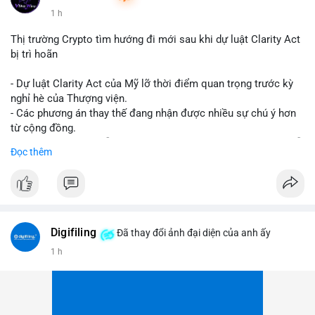
1 h
Thị trường Crypto tìm hướng đi mới sau khi dự luật Clarity Act
bị trì hoãn
- Dự luật Clarity Act của Mỹ lỡ thời điểm quan trọng trước kỳ
nghỉ hè của Thượng viện.
- Các phương án thay thế đang nhận được nhiều sự chú ý hơn
từ cộng đồng.
- Thị trường crypto vẫn tiếp tục vận động bất chấp sự chậm trễ
Đọc thêm
về pháp lý.
#binancesquare
#cryptonews
#regulation
#uspolitics
$btc $eth
Digifiling
Đã thay đổi ảnh đại diện của anh ấy
#vlikevn
#titanbot
1 h
📰 Nguồn: CoinDesk