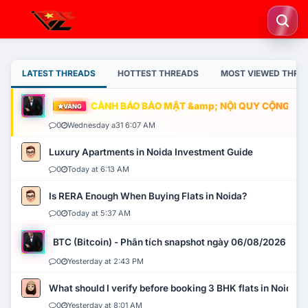
LATEST THREADS
HOTTEST THREADS
MOST VIEWED THRE
CẢNH BÁO BẢO MẬT &amp; NỘI QUY CỘNG ĐỒNG
VÀNG
0
Wednesday a31 6:07 AM
Luxury Apartments in Noida Investment Guide
0
Today at 6:13 AM
Is RERA Enough When Buying Flats in Noida?
0
Today at 5:37 AM
BTC (Bitcoin) - Phân tích snapshot ngày 06/08/2026
0
Yesterday at 2:43 PM
What should I verify before booking 3 BHK flats in Noida?
0
Yesterday at 8:01 AM