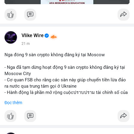
Vlike Wire
21 m
Nga đóng 9 sàn crypto không đăng ký tại Moscow
- Nga đã tạm dừng hoạt động 9 sàn crypto không đăng ký tại
Moscow City
- Cơ quan FSB cho rằng các sàn này giúp chuyển tiền lừa đảo
ra nước qua trung tâm gọi ở Ukraine
- Hành động là phần mở rộng cuộcปราบปราม tài chính số của
Nga
Đọc thêm
$btc $eth
#vlikevn
#titanbot