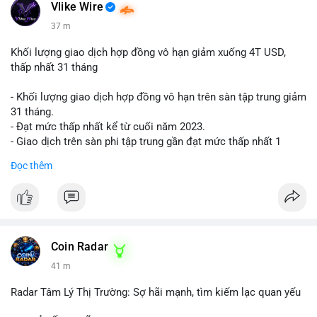
📰 Nguồn: Cointelegraph
Vlike Wire
37 m
Khối lượng giao dịch hợp đồng vô hạn giảm xuống 4T USD,
thấp nhất 31 tháng
- Khối lượng giao dịch hợp đồng vô hạn trên sàn tập trung giảm
31 tháng.
- Đạt mức thấp nhất kể từ cuối năm 2023.
- Giao dịch trên sàn phi tập trung gần đạt mức thấp nhất 1
năm.
Đọc thêm
#binancesquare
#cryptonews
#cex
#futures
$btc $eth
#vlikevn
#titanbot
Coin Radar
41 m
📰 Nguồn: Cointelegraph
Radar Tâm Lý Thị Trường: Sợ hãi mạnh, tìm kiếm lạc quan yếu