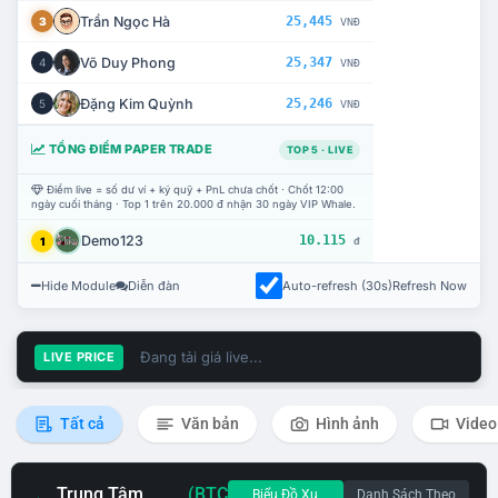
Trần Ngọc Hà
25,445
3
VNĐ
Võ Duy Phong
25,347
4
VNĐ
Đặng Kim Quỳnh
25,246
5
VNĐ
TỔNG ĐIỂM PAPER TRADE
TOP 5 · LIVE
Điểm live = số dư ví + ký quỹ + PnL chưa chốt · Chốt 12:00
ngày cuối tháng · Top 1 trên 20.000 đ nhận 30 ngày VIP Whale.
Demo123
10.115
1
đ
Hide Module
Diễn đàn
Auto-refresh (30s)
Refresh Now
Đang tải giá live...
LIVE PRICE
Tất cả
Văn bản
Hình ảnh
Video
Trung Tâm
(BTC
Biểu Đồ Xu
Danh Sách Theo