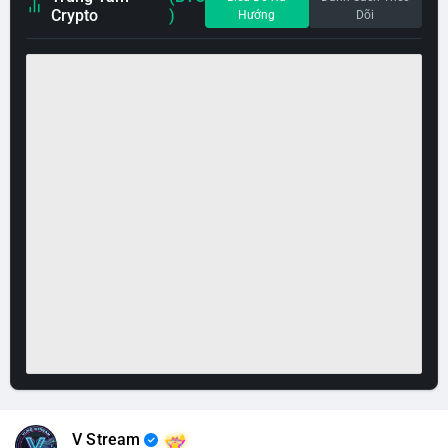
Crypto
)
Hướng
Dõi
V Stream