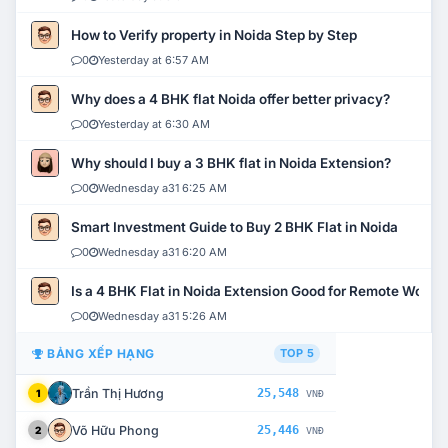
How to Verify property in Noida Step by Step
0
Yesterday at 6:57 AM
Why does a 4 BHK flat Noida offer better privacy?
0
Yesterday at 6:30 AM
Why should I buy a 3 BHK flat in Noida Extension?
0
Wednesday a31 6:25 AM
Smart Investment Guide to Buy 2 BHK Flat in Noida
0
Wednesday a31 6:20 AM
Is a 4 BHK Flat in Noida Extension Good for Remote Work?
0
Wednesday a31 5:26 AM
BẢNG XẾP HẠNG
TOP 5
Trần Thị Hương
25,548
1
VNĐ
Võ Hữu Phong
25,446
2
VNĐ