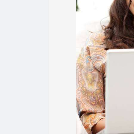
ưu thế. Nhà đầu tư nên tránh FOMO, tập tr
từ dòng vốn ETF (tuần tốt nhất kể từ thán
Xem chi tiết các bài viết đầy đủ tại dòng 
#whalealertbtc
#feargreedindex
#bip110