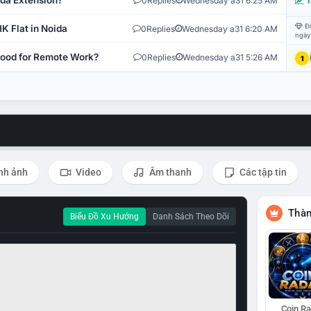
ida Extension?
0
Replies
Wednesday a31 6:25 AM
T
Đi
K Flat in Noida
0
Replies
Wednesday a31 6:20 AM
ngày
 Good for Remote Work?
0
Replies
Wednesday a31 5:26 AM
1
nh ảnh
Video
Âm thanh
Các tập tin
Thàn
Biểu Đồ Xu Hướng
Danh Sách Theo Dõi
Coin R