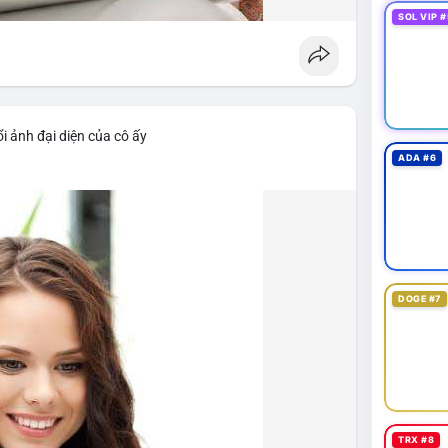
SOL VIP #
i ảnh đại diện của cô ấy
ADA #6
DOGE #7
TRX #8