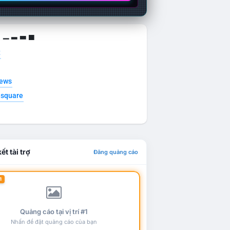
g ▁ ▂ ▃ ▄
t
news
esquare
ết tài trợ
Đăng quảng cáo
1
Quảng cáo tại vị trí #1
Nhấn để đặt quảng cáo của bạn