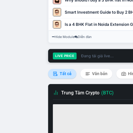
Why should I buy a 3 BHK flat in No
Smart Investment Guide to Buy 2 BH
Is a 4 BHK Flat in Noida Extension
Hide Module
Diễn đàn
Đang tải giá live...
LIVE PRICE
Tất cả
Văn bản
Hì
Trung Tâm Crypto
(BTC)