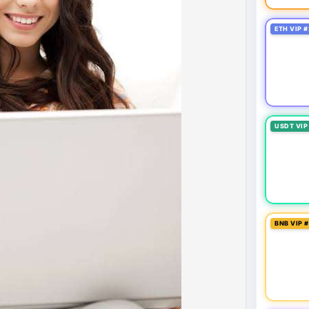
ung quản trị rủi ro và chờ đợi tín hiệu rõ ràng hơn
g 4 với 1 tỷ USD) trước khi gia tăng vị thế.
ETH VIP #
thời gian của Vlike.vn!
fork
#brazilcryptoregulation
#defitvl
USDT VIP
BNB VIP 