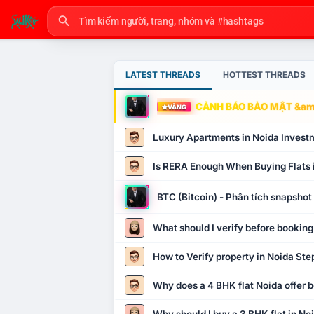
LATEST THREADS
HOTTEST THREADS
CẢNH BÁO BẢO MẬT &amp
VÀNG
Luxury Apartments in Noida Invest
Is RERA Enough When Buying Flats 
BTC (Bitcoin) - Phân tích snapsho
What should I verify before booking
How to Verify property in Noida Ste
Why does a 4 BHK flat Noida offer b