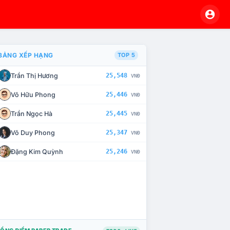
BẢNG XẾP HẠNG
TOP 5
Trần Thị Hương
25,548
VNĐ
À CHẾ TÀI XỬ LÝ VI PHẠM
Võ Hữu Phong
25,446
VNĐ
Trần Ngọc Hà
25,445
VNĐ
Võ Duy Phong
25,347
VNĐ
Đặng Kim Quỳnh
25,246
VNĐ