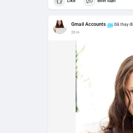
Like
Bình luận
Gmail Accounts
Đã thay đổ
20 m