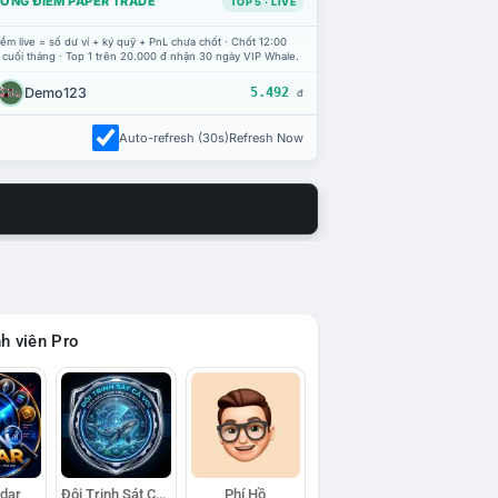
ỔNG ĐIỂM PAPER TRADE
TOP 5 · LIVE
ểm live = số dư ví + ký quỹ + PnL chưa chốt · Chốt 12:00
 cuối tháng · Top 1 trên 20.000 đ nhận 30 ngày VIP Whale.
Demo123
5.492
đ
Auto-refresh (30s)
Refresh Now
h viên Pro
adar
Đội Trinh Sát Cá Voi
Phí Hồ