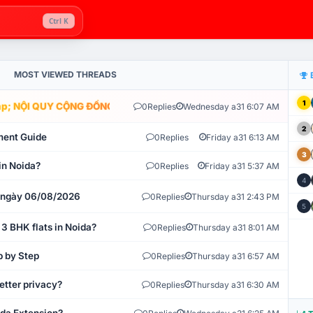
Ctrl K
MOST VIEWED THREADS
1
; NỘI QUY CỘNG ĐỒNG VLIKE.VN: HỆ THỐNG GIÁM SÁT TỰ ĐỘNG V
0
Replies
Wednesday a31 6:07 AM
2
ment Guide
0
Replies
Friday a31 6:13 AM
3
in Noida?
0
Replies
Friday a31 5:37 AM
4
t ngày 06/08/2026
0
Replies
Thursday a31 2:43 PM
5
 3 BHK flats in Noida?
0
Replies
Thursday a31 8:01 AM
p by Step
0
Replies
Thursday a31 6:57 AM
etter privacy?
0
Replies
Thursday a31 6:30 AM