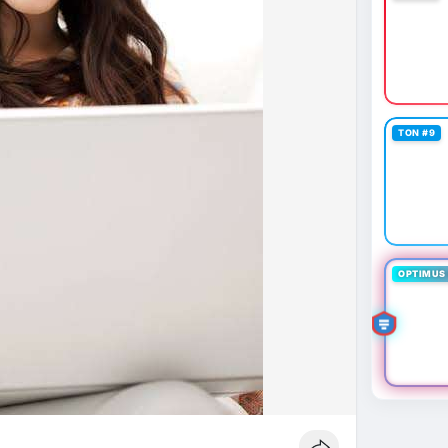
TON #9
OPTIMUS 