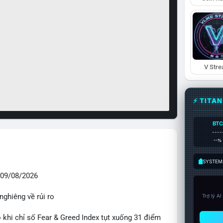
V Str
⚡ TITA
BTC
----
--%
SYSTEM:
09/08/2026
nghiêng về rủi ro
Trợ lý A
o khi chỉ số Fear & Greed Index tụt xuống 31 điểm