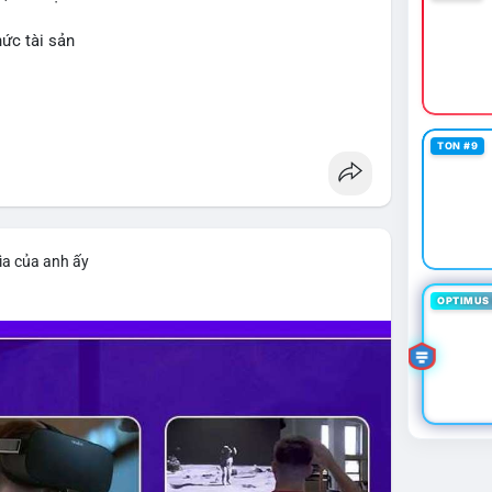
hức tài sản
TON #9
ìa của anh ấy
OPTIMUS 