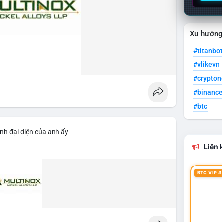
Xu hướn
#titanbo
#vlikevn
#crypto
#binanc
#btc
nh đại diện của anh ấy
Liên k
BTC VIP #