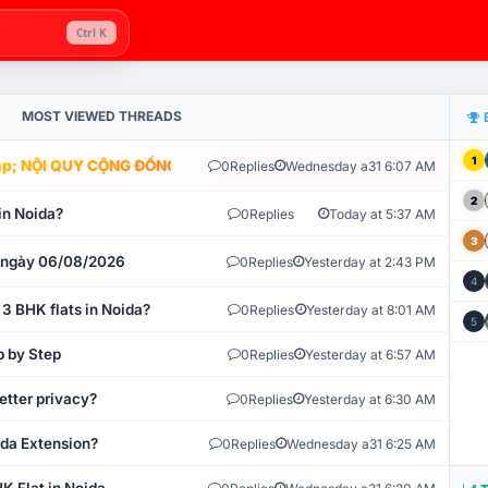
Ctrl K
MOST VIEWED THREADS
1
; NỘI QUY CỘNG ĐỒNG VLIKE.VN: HỆ THỐNG GIÁM SÁT TỰ ĐỘNG V
0
Replies
Wednesday a31 6:07 AM
2
in Noida?
0
Replies
Today at 5:37 AM
3
t ngày 06/08/2026
0
Replies
Yesterday at 2:43 PM
4
 3 BHK flats in Noida?
0
Replies
Yesterday at 8:01 AM
5
p by Step
0
Replies
Yesterday at 6:57 AM
etter privacy?
0
Replies
Yesterday at 6:30 AM
ida Extension?
0
Replies
Wednesday a31 6:25 AM