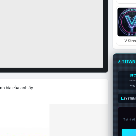
V Str
⚡ TITA
BTC
----
--%
ảnh bìa của anh ấy
SYSTEM:
Trợ lý A