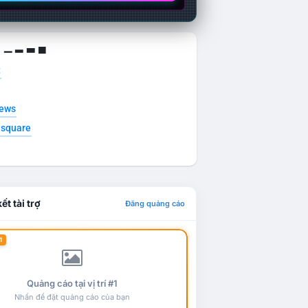
g ▁ ▂ ▃ ▄
t
news
esquare
ết tài trợ
Đăng quảng cáo
1
Quảng cáo tại vị trí #1
Nhấn để đặt quảng cáo của bạn