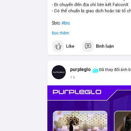
- Đi chuyển đến địa chỉ liên kết FalconX
- Có thể chuẩn bị giao dịch hoặc tái tổ c
$btc
#btc
Đọc thêm
#vlikevn
#titanbot
Like
Bình luận
📰 Nguồn: CoinDesk
purpleglo
Đã thay đổi ảnh b
1 h