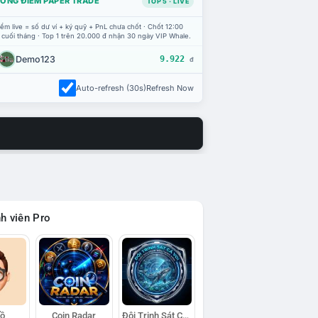
ỔNG ĐIỂM PAPER TRADE
TOP 5 · LIVE
ểm live = số dư ví + ký quỹ + PnL chưa chốt · Chốt 12:00
 cuối tháng · Top 1 trên 20.000 đ nhận 30 ngày VIP Whale.
Demo123
9.922
đ
Auto-refresh (30s)
Refresh Now
h viên Pro
Hồ
Coin Radar
Đội Trinh Sát Cá Voi