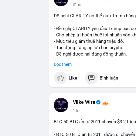
31 m
phiên giao dịch Âu-Mỹ. Tâm lý thị trường
động thái này.
Đề nghị CLARITY có thể cứu Trump hàng 
Lời khuyên cho nhà đầu tư nhỏ lẻ: Theo 
- Đề nghị CLARITY yêu cầu Trump bán do
trong 2-4 giờ tới. Nếu dòng tiền vào sà
- Cho phép trì hoãn thuế lợi nhuận vốn kh
phòng thủ. Nếu vào ví lạnh, có thể duy t
- Mục tiêu giảm thuế hàng triệu đô.
loạn.
- Tác động: tăng áp lực bán crypto.
- Đề nghị được hai đảng đồng thuận.
#160btc
#vilanh
#thanhkhoansan
#apluc
#clarity
#trump
#crypto
#tax
#bloomber
Đọc thêm
$btc $eth
Like
Bình luận
#vlikevn
#titanbot
📰 Nguồn: Cointelegraph
Vlike Wire
1 h
BTC 50 BTC ẩn từ 2011 chuyển $3.2 triệu
- BTC 50 BTC ẩn từ 2011 được di chuyển 