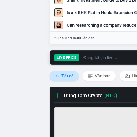
Smart Investment Guide to Buy 2 BH
Is a 4 BHK Flat in Noida Extension
Can researching a company reduce
Hide Module
Diễn đàn
Đang tải giá live...
LIVE PRICE
Tất cả
Văn bản
Hì
Trung Tâm Crypto
(BTC)