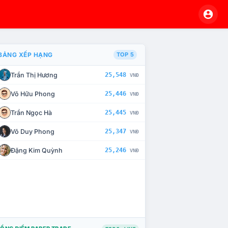
BẢNG XẾP HẠNG
TOP 5
Trần Thị Hương
25,548
VNĐ
À CHẾ TÀI XỬ LÝ VI PHẠM
Võ Hữu Phong
25,446
VNĐ
Trần Ngọc Hà
25,445
VNĐ
Võ Duy Phong
25,347
VNĐ
Đặng Kim Quỳnh
25,246
VNĐ