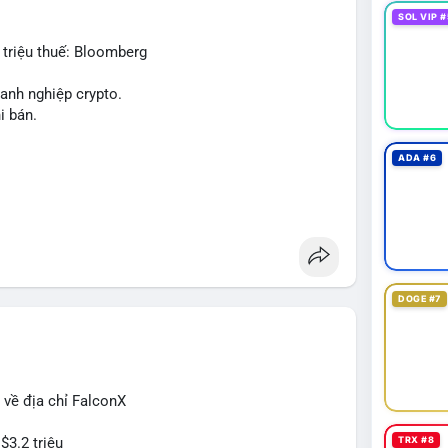
 có thể dao động nhẹ khi nhà đầu tư nhỏ lẻ theo dõi
SOL VIP #
triệu thuế: Bloomberg
dõi xác nhận giao dịch và điểm đến của số BTC này
anh nghiệp crypto.
n, cân nhắc giảm đòn bẩy hoặc chốt lời một phần để
i bán.
rì chiến lược nắm giữ hiện tại mà không cần hoảng
ADA #6
ban
#btcmempool
g
DOGE #7
 về địa chỉ FalconX
$3.2 triệu
TRX #8