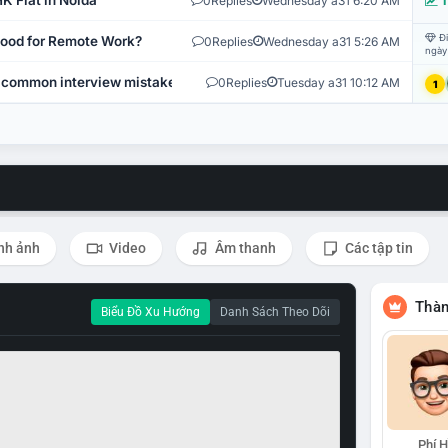
K Flat in Noida
0
Replies
Wednesday a31 6:20 AM
T
Đi
 Good for Remote Work?
0
Replies
Wednesday a31 5:26 AM
ngày
 common interview mistakes?
0
Replies
Tuesday a31 10:12 AM
1
nh ảnh
Video
Âm thanh
Các tập tin
Thàn
Biểu Đồ Xu Hướng
Danh Sách Theo Dõi
Phí 