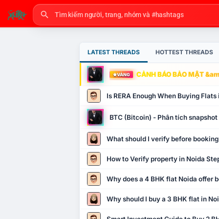
LATEST THREADS
HOTTEST THREADS
CẢNH BÁO BẢO MẬT &amp
VÀNG
Is RERA Enough When Buying Flats 
BTC (Bitcoin) - Phân tích snapsho
What should I verify before booking
How to Verify property in Noida Ste
Why does a 4 BHK flat Noida offer b
Why should I buy a 3 BHK flat in No