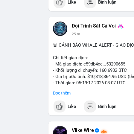
Like
Bình luận
Đội Trinh Sát Cá Voi
25 m
🚨 CẢNH BÁO WHALE ALERT - GIAO DỊ
Chi tiết giao dịch:
- Mã giao dịch: e59db4ce...53290655
- Khối lượng di chuyển: 160.6932 BTC
- Giá trị ước tính: $10,318,364.96 USD (t
- Thời gian: 05:19:17 2026-08-07 UTC
Đọc thêm
Nhận định phân tích hành vi của Cá voi d
hơn 10.3 triệu USD được di chuyển trong
Like
Bình luận
nằm trong nhóm giao dịch lớn nhưng chư
sàn giao dịch tập trung, khả năng cao c
đổi tài sản. Ngược lại, nếu dòng tiền đổ v
trữ dài hạn, giảm áp lực bán trước mắt. 
Vlike Wire
thể có thể là tổ chức hoặc nhà đầu tư l